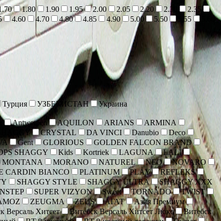
1.70
1.80
1.90
1.95
2.00
2.05
2.20
2.30
2.35
5
4.60
4.70
4.80
4.85
4.90
5.00
5.50
5.55
5.60
Турция
УЗБЕКИСТАН
Украина
A
Antwerpen
AQUILON
ARIANS
ARMINA
SHAGGY
CRYSTAL
DA VINCI
Danubio
Deco
VA
Gent
GLORIOUS
GOLDEN FALCON BRAND
OPS SHAGGY
Kids
Kortriek
LAGUNA
LALI
MONTANA
MORANO
NATUREL
NEO
NOVARO
E CARDIN BIANCO
PLATINUM
PLAY
REFLEKS
TY
SHAGGY STYLE
SHAGGY ULTRA
SHAGGY XXX
NSTEP
SUPER VIZYON
Sweet
TORNADO
TWIST
AMOZ
ZEUGMA
ZEUS
АГАТ
Азия Премиум
к Версаль Хитсет
Витебск Версаль Хитсет Люкс
Витебск