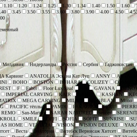
1.10
1.20
1.24
1.25
1.30
1.34
1.40
1.50
1.60
.40
3.45
3.50
3.55
3.60
3.80
3.90
4.00
4.50
4.5
.00
еменный
Молдавия
Нидерланды
Россия
Сербия
Таджикистан
A Карвинг
ANATOLIA Эскана Кат Луп
ANNY
ANTALI
INI
BOHO
BOSTON
BUHARA
COLIZEY
COSMIC 
REST
F
Faber
Floor Lux Sisal
Folk
GAVANA
GENO
IMPERIAL CARVING
KAIR
KAMEA
KASHAN
KE
MATRIX
MEGA CARVING
MILAN
MONBLAN
Mono
NG
PACIFIC тёплый
PAMIR
PARADISE
PERU
PIERR
 REMO
San-Marino
SARAR NATUREL
Sencer
SERENI
SKROLL
SMILE
SOFFI
SOFIA
SOFIT
SUNRISE
SU
GAS HOME
VENECIA
VISION
VISION DELUXE
YAK
тсет
Веста
Виктория
Витебск Вернисаж Хитсет
Витебс