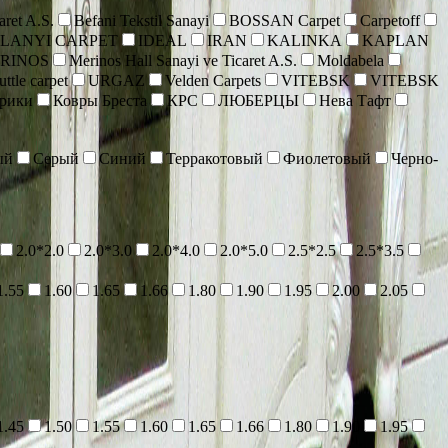
aret A.S.
Befani Tekstil Sanayi
BOSSAN Carpet
Carpetoff
 LANYI CARPET
IDEAL
IRAN
KALINKA
KAPLAN
RINOS
Merinos Hall Sanayi ve Ticaret A.S.
Moldabela
ttle carpet
URGAZ
Velden Carpets
VITEBSK
VITEBSK
врики
Ковры Бреста
КРС
ЛЮБЕРЦЫ
Нева Тафт
ый
Серый
Синий
Терракотовый
Фиолетовый
Черно-
2.0*2.0
2.0*3.0
2.0*4.0
2.0*5.0
2.5*2.5
2.5*3.5
1.55
1.60
1.65
1.66
1.80
1.90
1.95
2.00
2.05
1.45
1.50
1.55
1.60
1.65
1.66
1.80
1.90
1.95