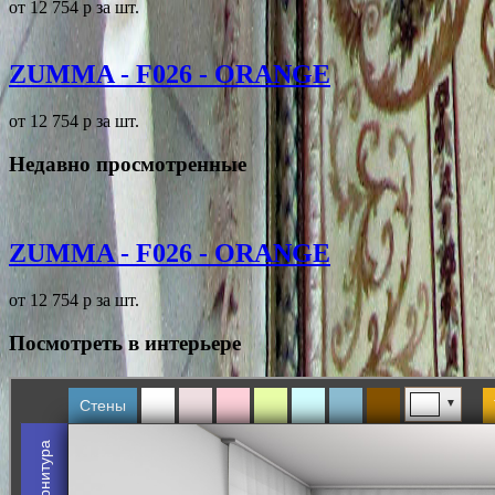
от 12 754
p
за шт.
ZUMMA - F026 - ORANGE
от 12 754
p
за шт.
Недавно просмотренные
ZUMMA - F026 - ORANGE
от 12 754
p
за шт.
Посмотреть в интерьере