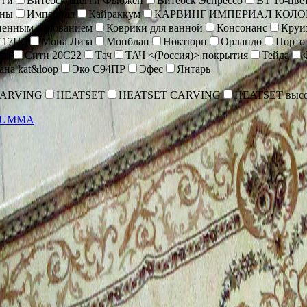
гги
Витебск Шегги Фьюжен
Витебск Эспрессо
ВТ 10-цве
оны
Империал
Кайраккум
КАРВИНГ ИМПЕРИАЛ КОЛО
иненным основанием
Коврики для ванной
Консонанс
Круи
С17ПР
Мона Лиза
Монблан
Ноктюрн
Орландо
Порто
ти
Сити 20С22
Тач
ТАЧ <(Россия)> покрытия
Тейда
ана kat&loop
Эко С94ПР
Эфес
Янтарь
CARVING
HEATSET
HEATSET CARVING
HEATSET высо
ZUMMA