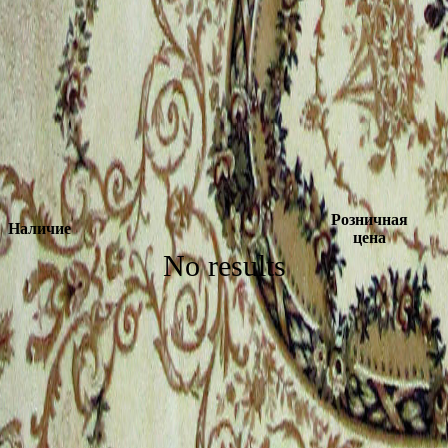
Розничная
Наличие
цена
No results