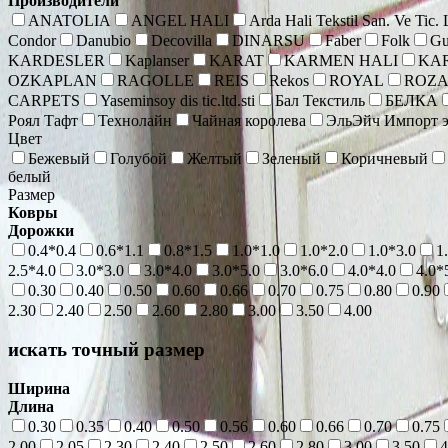
Производители
ANATOLIA
ANGEL HALI
Arda Hali Tekstil San. Ve Tic.
Condor
Danubio
Decovilla
DINARSU
Faber
Folk
Gu
KARDESLER
Kaplanser
KARAT
KARMEN HALI
KA
OZKAPLAN
RAGOLLE
REIS
Rekos
ROYAL
ROZ
CARPETS
Yaseminsoy dis tic.ltd.sti
Бал Текстиль
БЕЛКА
Роял Тафт
Технолайн
Чайная королева
ЭльЭйч Импорт э
Цвет
Бежевый
Голубой
Желтый
Зеленый
Коричневый
белый
Размер
Ковры
Дорожки
0.4*0.4
0.6*1.1
0.8*1.5
1.0*1.0
1.0*2.0
1.0*3.0
1
2.5*4.0
3.0*3.0
3.0*4.0
3.0*5.0
3.0*6.0
4.0*4.0
4.0*
0.30
0.40
0.50
0.60
0.66
0.70
0.75
0.80
0.90
2.30
2.40
2.50
2.60
2.80
3.00
3.50
4.00
искать точный размер
Ширина
Длина
0.30
0.35
0.40
0.50
0.56
0.60
0.66
0.70
0.75
2.00
2.05
2.30
2.40
2.50
2.60
2.80
3.00
3.50
4