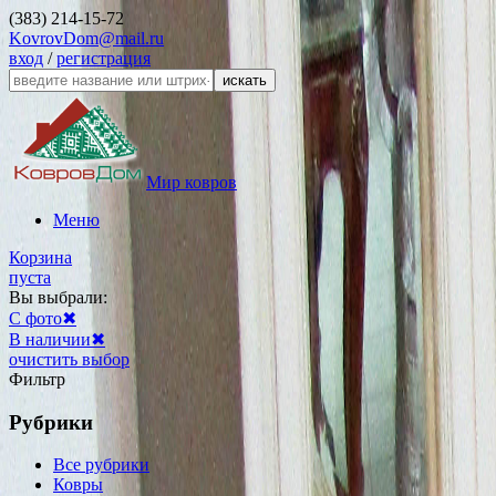
(383) 214-15-72
KovrovDom@mail.ru
вход
/
регистрация
искать
Мир ковров
Меню
Корзина
пуста
Вы выбрали:
С фото
✖
В наличии
✖
очистить выбор
Фильтр
Рубрики
Все рубрики
Ковры