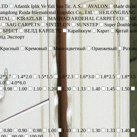
 LTD
Atlantik Iplik Ve Yali San Tic. A.S.
AVALON
Bade dis tic
angdong Ruida International Logistics Co., Ltd.
HEILONGJIANG
RTAL
KIRAZLAR
MASHAD ARDEHAL CARPET CO
ME
A
SAG CARPETS
SINTELON
SUNSTEP
Super Double shu
БРЕСТ
ВЕЛД КАРПЕТС
Карайккум
Карат
Китай ко
нд Экспорт
Красный
Кремовый
Многоцветный
Оранжевый
Розов
.2*1.7
1.4*2.0
1.5*1.5
1.6*2.3
1.6*3.0
1.8*2.5
1.8*3.5
5.0
4.0*6.0
0.98
1.00
1.10
1.20
1.30
1.33
1.40
1.45
1.50
0.80
0.90
0.98
1.00
1.10
1.20
1.30
1.33
1.40
.00
90.00
100.00