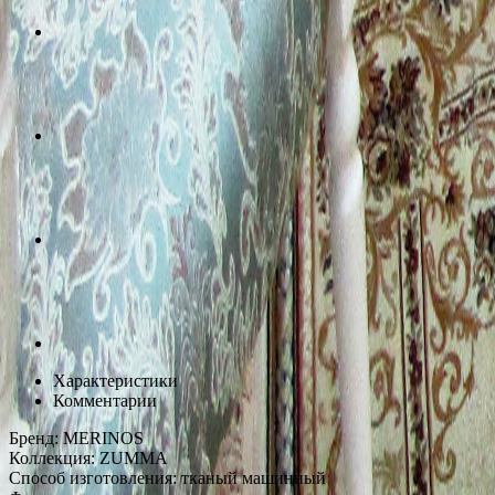
Характеристики
Комментарии
Бренд:
MERINOS
Коллекция:
ZUMMA
Способ изготовления:
тканый машинный