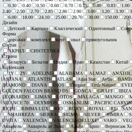
0.30
0.40
0.50
0.60
0.70
0.75
0.80
0.83
1.00
2.40
2.50
2.70
2.85
2.86
2.90
3.00
3.20
3.30
3
6.00
18.00
24.10
25.00
29.70
30.00
150.00
200
Дизайн
Детский
Картина
Классический
Однотонный
Совр
Форма
дорожка
комплект
круг
овал
прямоугольник
Состав
АКРИЛ
СИНТЕТИКА
Страна
Беларусь
Бельгия
Индия
Иран
Казахстан
Китай
Коллекция
1Y
2Y
ADELINE
ALABAMA
ALMAZ
ANATOLI
ASTANA
ATLANTIS
ATLAS
Atlas Star
Aylin
BAMB
DIAMOND
DIANA
DIOS
Eilegant
Emir Naturel
EVE
GOLDEN FALCON BRAND DS
GONCA
GRAFF
IBIZA
LEONARDO
LIMAN
LOTOS
MALAGA
MANGO
NUANCE 70
OLYMPOS
OSMANLIM
PACIFIC CARVI
RICHI
RIMMA LUX
RIO
ROXY
ROYAL
RT
SAN
SHAHREZA
SIERRA
SIGMA
SILVER
SIMIRA
UVITA
VALENCIA
VALENCIA DELUXE
VARO
VE
Акварель
Акварель де Люкс
Альфа
Брио
Вернисаж Хи