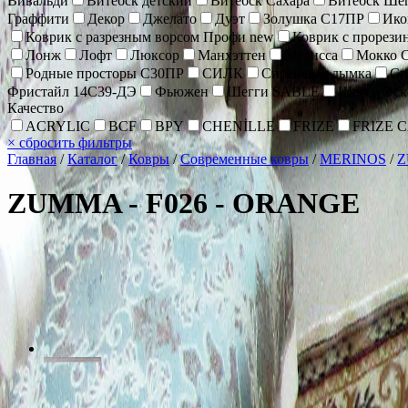
Вивальди
Витебск детский
Витебск Сахара
Витебск Ше
Граффити
Декор
Джелато
Дуэт
Золушка С17ПР
Ик
Коврик c разрезным ворсом Профи new
Коврик с прорез
Лонж
Лофт
Люксор
Манхэттен
Мелисса
Мокко 
Родные просторы С30ПР
СИЛК
Сиреневая дымка
Си
Фристайл 14С39-ДЭ
Фьюжен
Шегги SABLE
Шегги Эск
Качество
ACRYLIC
BCF
BPY
CHENİLLE
FRIZE
FRIZE 
×
сбросить фильтры
Главная
/
Каталог
/
Ковры
/
Современные ковры
/
MERINOS
/
ZUMMA - F026 - ORANGE