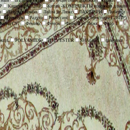
тный
ВТ 8-цветный
ВТ 8-цветный дорожки
Гранат
Р
Кашемир С72ПР
Китай -КОМПЛЕКТЫ ковриков д/ванн
з
Лазурит Комбо
Лайла де Люкс
ЛАКШЕРИ
Либерти
Премиум
Радуга
Ренессанс
Родные просторы С28ПР5
Фауна С97
Феникс
Фенси
Фиеста де Люкс
Флор Т
кпл.
POLYAMIDE
POLYESTER
SHAGGY
циновка