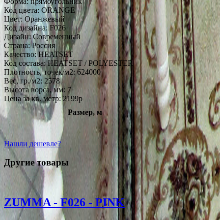
Форма:
прямоугольник
Код цвета:
ORANGE
Цвет:
Оранжевый
Код дизайна:
F026
Дизайн:
Современный
Страна:
Россия
Качество:
HEATSET
Код состава:
HEATSET / POLYESTER
Плотность, точек/м2:
624000
Вес, гр./м2:
2578
Высота ворса, мм:
7
Цена за кв. метр: 2199
p
Размер, м
Нашли дешевле?
Другие товары
ZUMMA - F026 - PINK