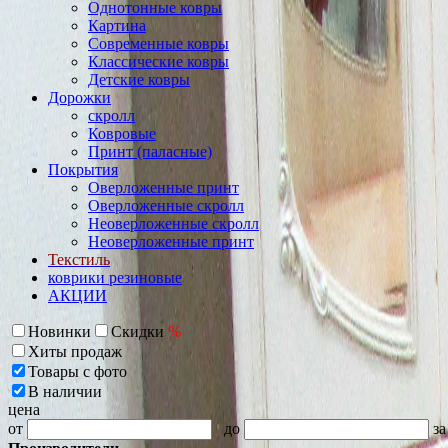
Однотонные ковры
Картина
Современные ковры
Классические ковры
Детские ковры
Дорожки
скролл
Ковровые
Принт (паласные)
Покрытия
Оверложенные принт
Оверложенные скролл
Неоверложенные скролл
Неоверложенные принт
Текстиль
коврики резиновые
АКЦИИ
Новинки
Скидки
%
Хиты продаж
Товары с фото
В наличии
цена
от
до
за