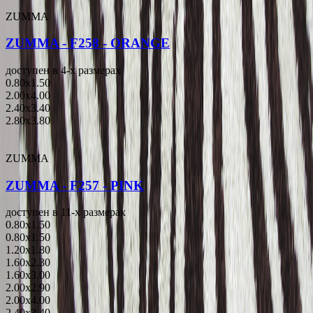
ZUMMA
ZUMMA - F258 - ORANGE
доступен в 4-x размерах
0.80x1.50
2.00x4.00
2.40x3.40
2.80x3.80
ZUMMA
ZUMMA - F257 - PINK
доступен в 11-x размерах
0.80x1.50
0.80x1.50
1.20x1.80
1.60x2.30
1.60x3.00
2.00x2.90
2.00x4.00
2.40x3.40