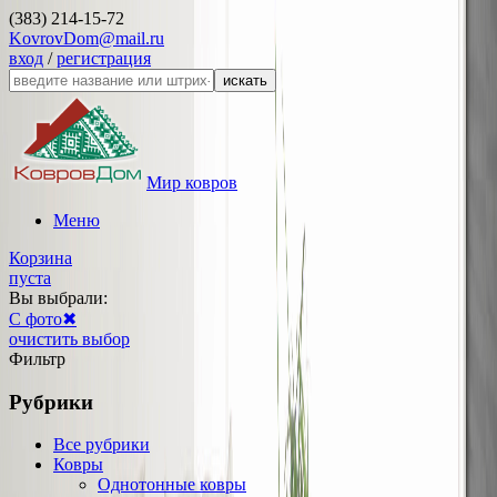
(383) 214-15-72
KovrovDom@mail.ru
вход
/
регистрация
искать
Мир ковров
Меню
Корзина
пуста
Вы выбрали:
С фото
✖
очистить выбор
Фильтр
Рубрики
Все рубрики
Ковры
Однотонные ковры