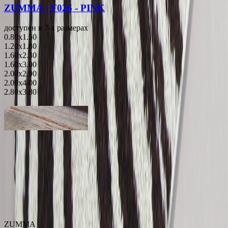
ZUMMA - F026 - PINK
доступен в 7-x размерах
0.80x1.50
1.20x1.80
1.60x2.30
1.60x3.00
2.00x2.90
2.00x4.00
2.80x3.80
ZUMMA