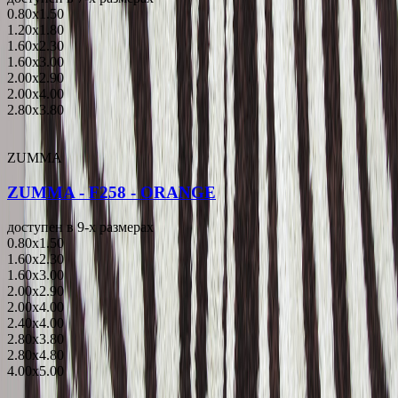
0.80x1.50
1.20x1.80
1.60x2.30
1.60x3.00
2.00x2.90
2.00x4.00
2.80x3.80
ZUMMA
ZUMMA - F258 - ORANGE
доступен в 9-x размерах
0.80x1.50
1.60x2.30
1.60x3.00
2.00x2.90
2.00x4.00
2.40x4.00
2.80x3.80
2.80x4.80
4.00x5.00