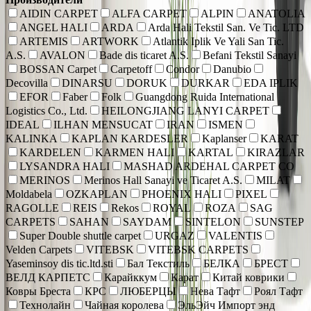
AIDIN CARPET
ALFA CARPET
ALPIN
ANATOLIA
ANGEL HALI
ARDA
Arda Hali Tekstil San. Ve Tic. LTD
ARTEMIS
ARTWORK
Atlantik Iplik Ve Yali San Tic.
A.S.
AVALON
Bade dis ticaret A.S.
Befani Tekstil Sanayi
BOSSAN Carpet
Carpetoff
Condor
Danubio
Decovilla
DINARSU
DORUK
DURKAR
EDA IPLIK
EFOR
Faber
Folk
Guangdong Ruida International
Logistics Co., Ltd.
HEILONGJIANG LANYI CARPET
IDEAL
ILHAN MENSUCAT
IRAN
ISMEN
KALINKA
KAPLAN KARDESLER
Kaplanser
KARAT
KARDELEN
KARMEN HALI
KARTAL
KIRAZLAR
LYSANDRA HALI
MASHAD ARDEHAL CARPET CO
MERINOS
Merinos Hall Sanayi ve Ticaret A.S.
MILAT
Moldabela
OZKAPLAN
PHOENIX HALI
PIXEL
RAGOLLE
REIS
Rekos
ROYAL
ROZA
SAG
CARPETS
SAHAN
SAYDAM
SINTELON
SUNSTEP
Super Double shuttle carpet
URGAZ
VALENTIS
Velden Carpets
VITEBSK
VITEBSK CARPETS
Yaseminsoy dis tic.ltd.sti
Бал Текстиль
БЕЛКА
БРЕСТ
ВЕЛД КАРПЕТС
Карайккум
Карат
Китай коврики
Ковры Бреста
КРС
ЛЮБЕРЦЫ
Нева Тафт
Роял Тафт
Технолайн
Чайная королева
ЭльЭйч Импорт энд