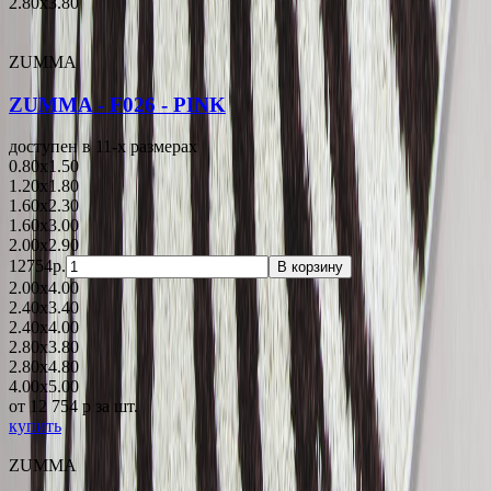
2.80x3.80
ZUMMA
ZUMMA - F026 - PINK
доступен в 11-x размерах
0.80x1.50
1.20x1.80
1.60x2.30
1.60x3.00
2.00x2.90
12754р.
В корзину
2.00x4.00
2.40x3.40
2.40x4.00
2.80x3.80
2.80x4.80
4.00x5.00
от 12 754
p
за шт.
купить
ZUMMA