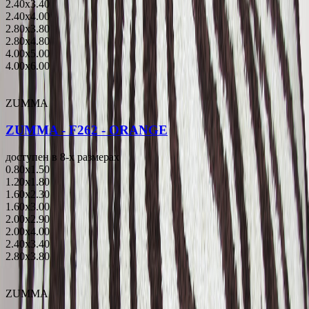
2.40x3.40
2.40x4.00
2.80x3.80
2.80x4.80
4.00x5.00
4.00x6.00
ZUMMA
ZUMMA - F262 - ORANGE
доступен в 8-x размерах
0.80x1.50
1.20x1.80
1.60x2.30
1.60x3.00
2.00x2.90
2.00x4.00
2.40x3.40
2.80x3.80
ZUMMA