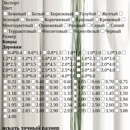
Экспорт
Цвет
Бежевый
Белый
Бирюзовый
Голубой
Желтый
Зеленый
Золото
Коричневый
Красный
Кремовый
Многоцветный
Оранжевый
Розовый
Серый
Синий
Терракотовый
Фиолетовый
Черно-белый
Черный
Размер
Ковры
Дорожки
0.4*0.4
0.6*1.1
0.8*1.5
1.0*1.0
1.0*2.0
1.0*3.0
1.2*1.2
1.2*1.7
1.4*2.0
1.5*1.5
1.6*2.3
1.6*3.0
1.8*2.5
1.8*3.5
1.8*4.5
2.0*2.0
2.0*3.0
2.0*4.0
2.0*5.0
2.5*2.5
2.5*3.5
2.5*4.0
3.0*3.0
3.0*4.0
3.0*5.0
3.0*6.0
4.0*4.0
4.0*5.0
4.0*6.0
0.21
0.30
0.40
0.50
0.60
0.65
0.66
0.70
0.75
0.77
0.78
0.80
0.90
0.95
0.97
0.98
1.00
1.10
1.16
1.17
1.20
1.30
1.33
1.35
1.40
1.45
1.50
1.55
1.56
1.60
1.65
1.66
1.80
1.90
1.92
1.94
1.95
2.00
2.05
2.30
2.34
2.40
2.50
2.60
2.70
2.80
2.85
2.88
2.90
2.93
2.95
3.00
3.50
3.88
4.00
искать точный размер