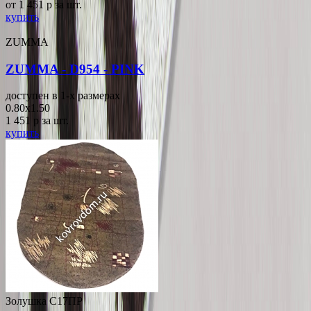
от 1 451
p
за шт.
купить
ZUMMA
ZUMMA - D954 - PINK
доступен в 1-x размерах
0.80x1.50
1 451
p
за шт.
купить
Золушка С17ПР