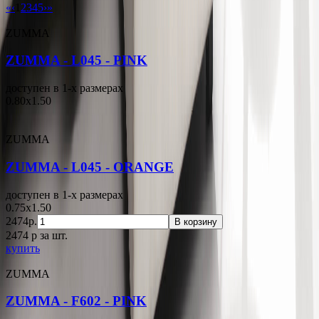
«
‹
1
2
3
4
5
›
»
ZUMMA
ZUMMA - L045 - PINK
доступен в 1-x размерах
0.80x1.50
ZUMMA
ZUMMA - L045 - ORANGE
доступен в 1-x размерах
0.75x1.50
2474р.
В корзину
2474
p
за шт.
купить
ZUMMA
ZUMMA - F602 - PINK