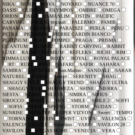
NIKA
NORD
NOVA
NOVARO
NUANCE 70
OASIS
OLIMPOS
OLYMPOS
OMBRE
OMEGA
ORION
OSLO
OSMANLIM
OSTIN
PACIFIC
CARVING
PACIFIC тёплый
PALERMO
PAMIR
PANAMA
PARADISE
PARADIZE
PERLA
PERU
PETRA
PICTURES
PIERRE CARDIN BIANCO
PLATINUM
PLAY
POMPEI
PRAGA
PRISMA
QUANTUM
QUARTZ
RABBIT CARVING
RABBIT
LUXE
RABBIT PREMIUM
REFLEKS
RICHI
RIM
RIMMA LUX
RIO
ROXY
ROYAL
ROYAL PALACE
RT
RUBI
RUNI
SAFARI
SAFIR
SAHARA
SAMIRA
SAN REMO
San-Marino
SANDALI
SARAR
NATUREL
SATINE
Sencer
SERENITY
SHAG
SHAGGY STYLE
SHAGGY TREND
SHAGGY ULTRA
SHAGGY XXX
SHAHREZA
SHINE
SIERRA
SIESTA
SIGMA
SILVER
SIMIRA
SIRIUS
SIROCCO
SKROLL
SKY
SMILE
SMILE 2
SOFFI
SOFIA
SOFIT
SPRING
STORM
SUDAN
SUNRISE
SUNSTEP
SUPER VIZYON
Sweet
TEMPO
TORNADO
TURIN
TWIST
UVITA
VALENCIA
VALENCIA DELUXE
Valentino
VARO
VAVILON 28
VAVILON 30
VEGAS HOME
VENECIA
VERA