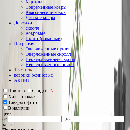
Картина
Современные ковры
Классические ковры
Детские ковры
Дорожки
скролл
Ковровые
Принт (паласные)
Покрытия
Оверложенные принт
Оверложенные скролл
Неоверложенные скролл
Неоверложенные принт
Текстиль
коврики резиновые
АКЦИИ
Новинки
Скидки
%
Хиты продаж
Товары с фото
В наличии
цена
от
до
за шт.
Производители