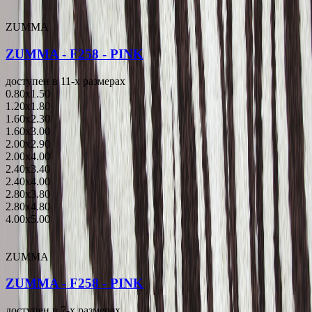
ZUMMA
ZUMMA - F258 - PINK
доступен в 11-x размерах
0.80x1.50
1.20x1.80
1.60x2.30
1.60x3.00
2.00x2.90
2.00x4.00
2.40x3.40
2.40x4.00
2.80x3.80
2.80x4.80
4.00x5.00
ZUMMA
ZUMMA - F258 - PINK
доступен в 7-x размерах