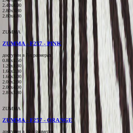
2.40x4.00
2.80x3.80
2.80x4.80
ZUMMA
ZUMMA - F257 - PINK
доступен в 7-x размерах
0.80x1.50
1.20x1.80
1.60x2.30
1.60x3.00
2.00x2.90
2.00x4.00
2.80x3.80
ZUMMA
ZUMMA - F257 - ORANGE
доступен в 10-x размерах