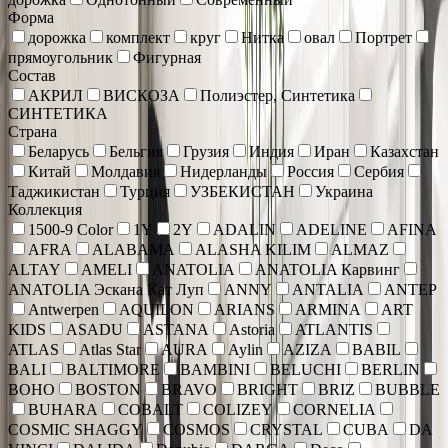
Форма
дорожка
комплект
круг
Нитка
овал
Портрет
прямоугольник
Фигурная
Состав
АКРИЛ
ВИСКОЗА
Полиэстер, Синтетика
СИНТЕТИКА
Страна
Беларусь
Бельгия
Грузия
Индия
Иран
Казахстан
Китай
Молдавия
Нидерланды
Россия
Сербия
Таджикистан
Турция
УЗБЕКИСТАН
Украина
Коллекция
1500-9 Color
1Y
2Y
ADALIN
ADELINE
AFINA
AFRA
ALABAMA
ALASHA KILIM
ALMAZ
ALTAY
AMELI
ANATOLIA
ANATOLIA Карвинг
ANATOLIA Эскана Кат Луп
ANNY
ANTALIA
ANTEP
Antwerpen
AQUILON
ARIANS
ARMINA
ART
KIDS
ASADU
ASTANA
Astoria
ATLANTIS
ATLAS
Atlas Star
AURA
Aylin
AZIZA
BABIL
BALI
BALTIMORE
BAMBINI
BELUCHI
BERLIN
BOHO
BOSTON
BRAVO
BRIGHT
BRIZ
BUBBLE
BUHARA
COBALT
COLIZEY
CORNELIA
COSMIC SHAGGY
COSMOS
CRYSTAL
CUBA
DA