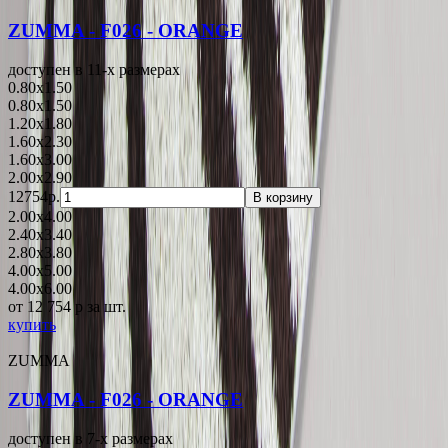
ZUMMA - F026 - ORANGE
доступен в 11-x размерах
0.80x1.50
0.80x1.50
1.20x1.80
1.60x2.30
1.60x3.00
2.00x2.90
12754р.
В корзину
2.00x4.00
2.40x3.40
2.80x3.80
4.00x5.00
4.00x6.00
от 12 754
p
за шт.
купить
ZUMMA
ZUMMA - F026 - ORANGE
доступен в 7-x размерах