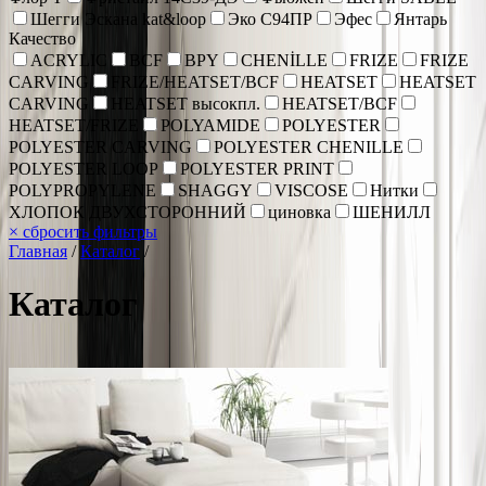
Шегги Эскана kat&loop
Эко С94ПР
Эфес
Янтарь
Качество
ACRYLIC
BCF
BPY
CHENİLLE
FRIZE
FRIZE
CARVING
FRIZE/HEATSET/BCF
HEATSET
HEATSET
CARVING
HEATSET высокпл.
HEATSET/BCF
HEATSET/FRIZE
POLYAMIDE
POLYESTER
POLYESTER CARVING
POLYESTER CHENILLE
POLYESTER LOOP
POLYESTER PRINT
POLYPROPYLENE
SHAGGY
VISCOSE
Нитки
ХЛОПОК ДВУХСТОРОННИЙ
циновка
ШЕНИЛЛ
×
сбросить фильтры
Главная
/
Каталог
/
Каталог