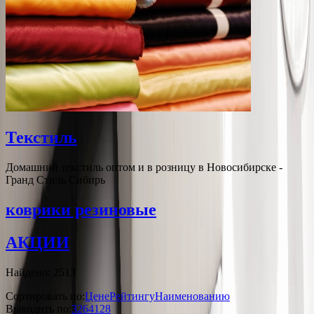
Текстиль
Домашний текстиль оптом и в розницу в Новосибирске -
Гранд Стиль Сибирь
коврики резиновые
АКЦИИ
Найдено: 2513
Сортировать по:
Цене
Рейтингу
Наименованию
Выводить по:
32
64
128