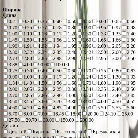
Ширина
Длина
0.21
0.30
0.35
0.40
0.50
0.56
0.60
0.65
0.66
0.70
0.75
0.77
0.78
0.80
0.90
0.95
0.97
0.98
1.00
1.10
1.16
1.17
1.20
1.30
1.33
1.35
1.40
1.45
1.50
1.55
1.56
1.57
1.60
1.65
1.66
1.80
1.90
1.91
1.92
1.94
1.95
1.96
2.00
2.05
2.28
2.30
2.32
2.34
2.35
2.40
2.42
2.50
2.60
2.70
2.73
2.80
2.85
2.88
2.90
2.93
2.95
3.00
3.50
3.88
4.00
90.00
100.00
0.25
0.30
0.40
0.50
0.60
0.70
0.75
0.80
0.83
0.90
1.00
1.10
1.17
1.20
1.24
1.25
1.30
1.33
1.34
1.40
1.50
1.56
1.60
1.70
1.80
1.90
1.95
2.00
2.05
2.20
2.25
2.30
2.34
2.35
2.40
2.50
2.70
2.85
2.86
2.90
3.00
3.20
3.30
3.40
3.45
3.50
3.55
3.60
3.70
3.80
3.90
4.00
4.50
4.55
4.60
4.70
4.80
4.85
4.90
5.00
5.50
5.55
5.60
5.70
6.00
7.00
16.45
18.00
20.00
24.10
25.00
27.50
29.70
30.00
150.00
200.00
Дизайн
Детский
Картина
Классический
Кремлевская
дорожка
Однотонный
Современный