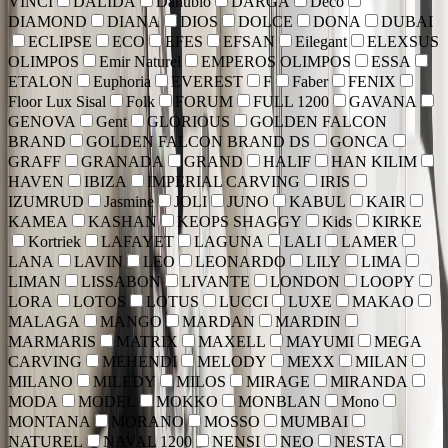
VINCI
DALIDA
Danubio
DARGA
Deco
DIAMOND
DIANA
DIOS
DOLCE
DONA
DUBAI
ECLIPSE
ECO
EFES
EFSAN
Eilegant
ELEXSUS
OLIMPOS
Emir Naturel
EMPEROS OLIMPOS
ESSA
ETALON
Euphoria
EVEREST
F
Faber
FENIX
Floor Lux Sisal
Folk
FORUM
FULL 1200
GAVANA
GENOVA
Gent
GLORIOUS
GOLDEN FALCON
BRAND
GOLDEN FALCON BRAND DS
GONCA
GRAFF
GRANADA
GRAND
HALIF
HAN KILIM
HAVEN
IBIZA
IMPERIAL CARVING
IRIS
IZUMRUD
Jasmine
JOLI
JUNO
KABUL
KAIR
KAMEA
KASHAN
KEOPS SHAGGY
Kids
KIRKE
Kortriek
LAFAYET
LAGUNA
LALI
LAMER
LANA
LAVIN
LEO
LEONARDO
LILY
LIMA
LIMAN
LISSABON
LIVANTE
LONDON
LOOPY
LORA
LOTOS
LOTUS
LUCCI
LUXE
MAKAO
MALAGA
MANGO
MARDAN
MARDIN
MARMARIS
MATRIX
MAXELL
MAYUMI
MEGA
CARVING
MEHENDI
MELODY
MEXX
MILAN
MILANO
MILEDY
MILOS
MIRAGE
MIRANDA
MODA
MODEL
MOKKO
MONBLAN
Mono
MONTANA
MORANO
MOSSO
MUMBAI
NATUREL
NAVAL 1200
NENSI
NEO
NESTA