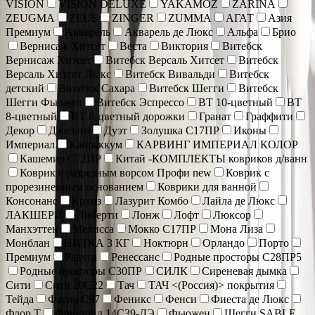
VISION
VISION DELUXE
YAKAMOZ
ZARINA
ZEUGMA
ZEUS
ZINGER
ZUMMA
АГАТ
Азия
Премиум
Акварель
Акварель де Люкс
Альфа
Брио
Вернисаж Хитсет
Веста
Виктория
Витебск
Вернисаж Хитсет
Витебск Версаль Хитсет
Витебск
Версаль Хитсет Люкс
Витебск Вивальди
Витебск
детский
Витебск Сахара
Витебск Шегги
Витебск
Шегги Фьюжен
Витебск Эспрессо
ВТ 10-цветный
ВТ
8-цветный
ВТ 8-цветный дорожки
Гранат
Граффити
Декор
Джелато
Дуэт
Золушка С17ПР
Иконы
Империал
Кайраккум
КАРВИНГ ИМПЕРИАЛ КОЛОР
Кашемир С72ПР
Китай -КОМПЛЕКТЫ ковриков д/ванн
Коврик c разрезным ворсом Профи new
Коврик с
прорезиненным основанием
Коврики для ванной
Консонанс
Круиз
Лазурит Комбо
Лайла де Люкс
ЛАКШЕРИ
Либерти
Лонж
Лофт
Люксор
Манхэттен
Мелисса
Мокко С17ПР
Мона Лиза
Монблан
НИТКА 3 КГ
Ноктюрн
Орландо
Порто
Премиум
Радуга
Ренессанс
Родные просторы С28ПР5
Родные просторы С30ПР
СИЛК
Сиреневая дымка
Сити
Сити 20С22
Тач
ТАЧ <(Россия)> покрытия
Тейда
Фауна С97
Феникс
Фенси
Фиеста де Люкс
Флор Т
Фристайл 14С39-ДЭ
Фьюжен
Шегги SABLE