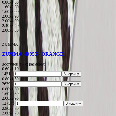
0.80x1.50
1.60x2.30
1.60x3.00
2.00x2.90
2.00x4.00
2.40x3.40
2.80x3.80
ZUMMA
ZUMMA - D955 - ORANGE
доступен в 7-x размерах
0.60x1.10
1451р.
В корзину
0.80x1.50
2639р.
В корзину
0.80x1.50
1.60x2.30
2.00x2.90
12754р.
В корзину
2.80x3.70
2.80x4.70