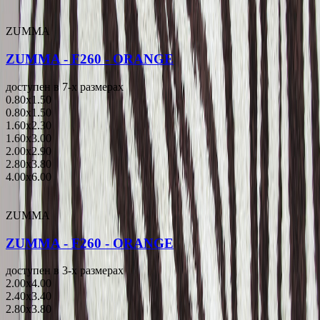
ZUMMA
ZUMMA - F260 - ORANGE
доступен в 7-x размерах
0.80x1.50
0.80x1.50
1.60x2.30
1.60x3.00
2.00x2.90
2.80x3.80
4.00x6.00
ZUMMA
ZUMMA - F260 - ORANGE
доступен в 3-x размерах
2.00x4.00
2.40x3.40
2.80x3.80