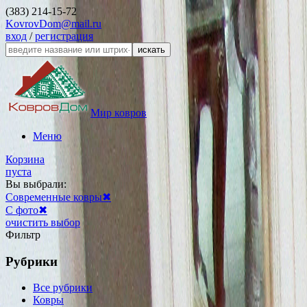
(383) 214-15-72
KovrovDom@mail.ru
вход
/
регистрация
искать
Мир ковров
Меню
Корзина
пуста
Вы выбрали:
Современные ковры
✖
С фото
✖
очистить выбор
Фильтр
Рубрики
Все рубрики
Ковры