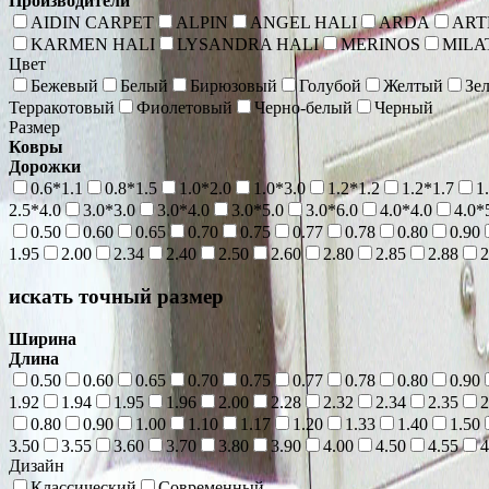
Производители
AIDIN CARPET
ALPIN
ANGEL HALI
ARDA
ART
KARMEN HALI
LYSANDRA HALI
MERINOS
MILA
Цвет
Бежевый
Белый
Бирюзовый
Голубой
Желтый
Зе
Терракотовый
Фиолетовый
Черно-белый
Черный
Размер
Ковры
Дорожки
0.6*1.1
0.8*1.5
1.0*2.0
1.0*3.0
1.2*1.2
1.2*1.7
1
2.5*4.0
3.0*3.0
3.0*4.0
3.0*5.0
3.0*6.0
4.0*4.0
4.0*
0.50
0.60
0.65
0.70
0.75
0.77
0.78
0.80
0.90
1.95
2.00
2.34
2.40
2.50
2.60
2.80
2.85
2.88
2
искать точный размер
Ширина
Длина
0.50
0.60
0.65
0.70
0.75
0.77
0.78
0.80
0.90
1.92
1.94
1.95
1.96
2.00
2.28
2.32
2.34
2.35
2
0.80
0.90
1.00
1.10
1.17
1.20
1.33
1.40
1.50
3.50
3.55
3.60
3.70
3.80
3.90
4.00
4.50
4.55
4
Дизайн
Классический
Современный