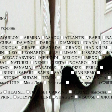
ИКА
Украина
AQUILON
ARMINA
ASADU
ATLANTIS
BABIL
BA
CUBA
DA VINCI
DARGA
DIAMOND
DIANA
DOL
LORIOUS
GRAFF
GRANADA
GRAND
HAN KILIM
IN
LEO
LEONARDO
LILY
LIMAN
LISSABON
LI
MEGA CARVING
MEHENDI
MELODY
MEXX
MIL
BAI
NATUREL
NENSI
NESTA
NOVARO
NUANCE 7
ERMO
PANAMA
PARADISE
PARADIZE
PERLA
PET
RUNI
SAFARI
SAFIR
SAMIRA
SAN REMO
SAND
STORM
SUDAN
TEMPO
TORNADO
VALENCIA
кко С17ПР
Мона Лиза
Ренессанс
Родные просторы С28П
NG
HEATSET
HEATSET CARVING
HEATSET высокпл.
 PRINT
POLYPROPYLENE
SHAGGY
VISCOSE
ХЛОП