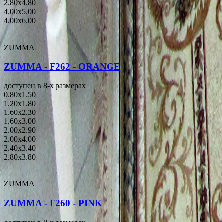
2.80x4.80
4.00x5.00
4.00x6.00
ZUMMA
ZUMMA - F262 - ORANGE
доступен в 8-x размерах
0.80x1.50
1.20x1.80
1.60x2.30
1.60x3.00
2.00x2.90
2.00x4.00
2.40x3.40
2.80x3.80
ZUMMA
ZUMMA - F260 - PINK