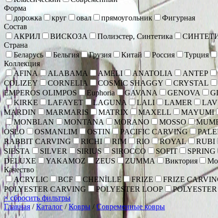
Форма
дорожка
круг
овал
прямоугольник
Фигурная
Состав
АКРИЛ
ВИСКОЗА
Полиэстер, Синтетика
СИНТЕТ
Страна
Беларусь
Бельгия
Грузия
Китай
Россия
Турция
Коллекция
AFINA
ALABAMA
AMELI
ANATOLIA
ANTEP
COLIZEY
CORNELIA
COSMIC SHAGGY
CRYSTAL
EMPEROS OLIMPOS
Euphoria
GAVANA
GENOVA
G
KIRKE
LAFAYET
LAGUNA
LALI
LAMER
LAV
MARDIN
MARMARIS
MATRIX
MAXELL
MAYUMI
MONBLAN
MONTANA
MORANO
MOSSO
MUM
OSLO
OSMANLIM
OSTIN
PACIFIC CARVING
PAL
RABBIT CARVING
RICHI
RIM
RIO
ROYAL
RUBI
SIESTA
SILVER
SIRIUS
SIROCCO
SOFIT
SPRING
DELUXE
YAKAMOZ
ZEUS
ZUMMA
Виктория
Мо
Качество
ACRYLIC
BCF
CHENİLLE
FRIZE
FRIZE CARVI
POLYESTER CARVING
POLYESTER LOOP
POLYESTER
×
сбросить фильтры
Главная
/
Каталог
/
Ковры
/
Современные ковры