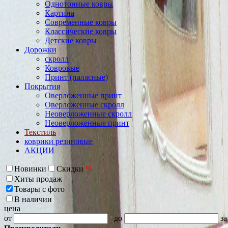
Однотонные ковры
Картина
Современные ковры
Классические ковры
Детские ковры
Дорожки
скролл
Ковровые
Принт (паласные)
Покрытия
Оверложенные принт
Оверложенные скролл
Неоверложенные скролл
Неоверложенные принт
Текстиль
коврики резиновые
АКЦИИ
Новинки
Скидки
%
Хиты продаж
Товары с фото
В наличии
цена
от
до
за