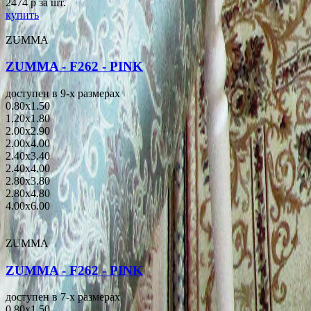
2474
p
за шт.
купить
ZUMMA
ZUMMA - F262 - PINK
доступен в 9-x размерах
0.80x1.50
1.20x1.80
2.00x2.90
2.00x4.00
2.40x3.40
2.40x4.00
2.80x3.80
2.80x4.80
4.00x6.00
ZUMMA
ZUMMA - F262 - PINK
доступен в 7-x размерах
0.80x1.50