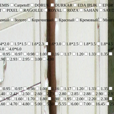
EMIS
Carpetoff
DORUK
DURKAR
EDA IPLIK
EFOR
T
PIXEL
RAGOLLE
ROYAL
ROZA
SAHAN
SAY
леный
Золото
Коричневый
Красный
Кремовый
Мног
.4*2.0
1.5*1.5
1.6*2.3
1.6*3.0
1.8*2.5
1.8*3.5
1.8*4.5
5.0
4.0*6.0
0.95
0.97
0.98
1.00
1.16
1.17
1.20
1.33
1.35
.90
2.93
2.95
3.00
4.00
0.95
0.97
0.98
1.00
1.16
1.17
1.20
1.33
1.35
.40
2.42
2.50
2.60
2.73
2.80
2.85
2.88
2.90
2.9
1.56
1.60
1.70
1.80
1.90
1.95
2.00
2.20
2.30
.60
4.70
4.80
5.00
5.50
5.55
6.00
7.00
16.45
25