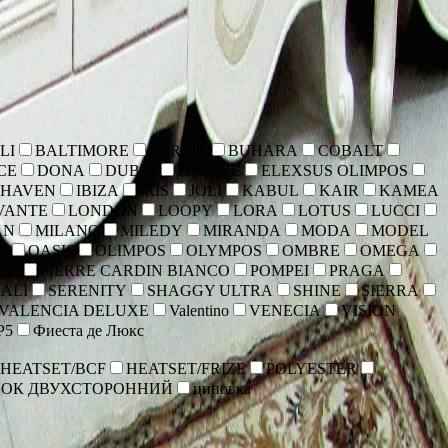
LI
BALTIMORE
BERLIN
BUHARA
COBALT
CE
DONA
DUBAI
ECLIPSE
ELEXSUS OLIMPOS
HAVEN
IBIZA
IRIS
JOLI
KABUL
KAIR
KAMEA
VANTE
LONDON
LOOPY
LORA
LOTUS
LUCCI
AN
MILANO
MILEDY
MIRANDA
MODA
MODEL
0
OASIS
OLIMPOS
OLYMPOS
OMBRE
OMEGA
RA
PIERRE CARDIN BIANCO
POMPEI
PRAGA
ALI
SERENITY
SHAGGY ULTRA
SHINE
SIERRA
VALENCIA DELUXE
Valentino
VENECIA
VISION
Р5
Фиеста де Люкс
HEATSET/BCF
HEATSET/FRIZE
POLYESTER
ОК ДВУХСТОРОННИЙ
циновка