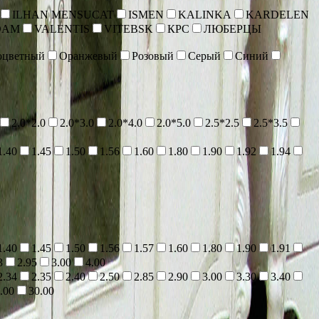
ILHAN MENSUCAT
ISMEN
KALINKA
KARDELEN
DAM
VALENTIS
VITEBSK
КРС
ЛЮБЕРЦЫ
оцветный
Оранжевый
Розовый
Серый
Синий
2.0*2.0
2.0*3.0
2.0*4.0
2.0*5.0
2.5*2.5
2.5*3.5
1.40
1.45
1.50
1.56
1.60
1.80
1.90
1.92
1.94
1.40
1.45
1.50
1.56
1.57
1.60
1.80
1.90
1.91
3
2.95
3.00
4.00
2.34
2.35
2.40
2.50
2.85
2.90
3.00
3.30
3.40
.00
30.00