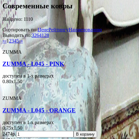
Современные ковры
Найдено: 1110
Сортировать по:
Цене
Рейтингу
Наименованию
Выводить по:
32
64
128
«
‹
1
2
3
4
5
›
»
ZUMMA
ZUMMA - L045 - PINK
доступен в 1-x размерах
0.80x1.50
ZUMMA
ZUMMA - L045 - ORANGE
доступен в 1-x размерах
0.75x1.50
2474р.
В корзину