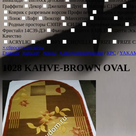
Вивальди
Витебск детский
Витебск Сахара
Витебск Ше
Граффити
Декор
Джелато
Дуэт
Золушка С17ПР
Ик
Коврик c разрезным ворсом Профи new
Коврик с прорез
Лонж
Лофт
Люксор
Манхэттен
Мелисса
Мокко 
Родные просторы С30ПР
СИЛК
Сиреневая дымка
Си
Фристайл 14С39-ДЭ
Фьюжен
Шегги SABLE
Шегги Эск
Качество
ACRYLIC
BCF
BPY
CHENİLLE
FRIZE
FRIZE 
×
сбросить фильтры
Главная
/
Каталог
/
Ковры
/
Современные ковры
/
КРС
/
YAKA
1028 KAHVE-BROWN OVAL