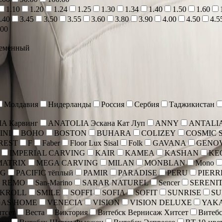
1.10
1.20
1.24
1.25
1.30
1.34
1.40
1.50
1.60
.40
3.45
3.50
3.55
3.60
3.80
3.90
4.00
4.50
4.5
.00
еменный
Молдавия
Нидерланды
Россия
Сербия
Таджикистан
A Карвинг
ANATOLIA Эскана Кат Луп
ANNY
ANTALI
INI
BOHO
BOSTON
BUHARA
COLIZEY
COSMIC 
REST
F
Faber
Floor Lux Sisal
Folk
GAVANA
GENO
IMPERIAL CARVING
KAIR
KAMEA
KASHAN
KE
MATRIX
MEGA CARVING
MILAN
MONBLAN
Mono
NG
PACIFIC тёплый
PAMIR
PARADISE
PERU
PIERR
 REMO
San-Marino
SARAR NATUREL
Sencer
SERENI
SKROLL
SMILE
SOFFI
SOFIA
SOFIT
SUNRISE
SU
GAS HOME
VENECIA
VISION
VISION DELUXE
YAK
тсет
Веста
Виктория
Витебск Вернисаж Хитсет
Витебс