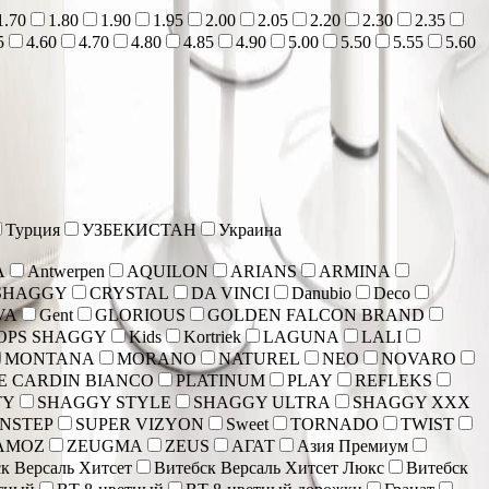
1.70
1.80
1.90
1.95
2.00
2.05
2.20
2.30
2.35
5
4.60
4.70
4.80
4.85
4.90
5.00
5.50
5.55
5.60
Турция
УЗБЕКИСТАН
Украина
A
Antwerpen
AQUILON
ARIANS
ARMINA
SHAGGY
CRYSTAL
DA VINCI
Danubio
Deco
VA
Gent
GLORIOUS
GOLDEN FALCON BRAND
OPS SHAGGY
Kids
Kortriek
LAGUNA
LALI
MONTANA
MORANO
NATUREL
NEO
NOVARO
E CARDIN BIANCO
PLATINUM
PLAY
REFLEKS
TY
SHAGGY STYLE
SHAGGY ULTRA
SHAGGY XXX
NSTEP
SUPER VIZYON
Sweet
TORNADO
TWIST
AMOZ
ZEUGMA
ZEUS
АГАТ
Азия Премиум
к Версаль Хитсет
Витебск Версаль Хитсет Люкс
Витебск