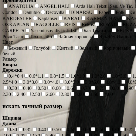
Производители
ANATOLIA
ANGEL HALI
Arda Hali Tekstil San. Ve Tic.
Condor
Danubio
Decovilla
DINARSU
Faber
Folk
Gu
KARDESLER
Kaplanser
KARAT
KARMEN HALI
KA
OZKAPLAN
RAGOLLE
REIS
Rekos
ROYAL
ROZ
CARPETS
Yaseminsoy dis tic.ltd.sti
Бал Текстиль
БЕЛКА
Роял Тафт
Технолайн
Чайная королева
ЭльЭйч Импорт э
Цвет
Бежевый
Голубой
Желтый
Зеленый
Коричневый
белый
Размер
Ковры
Дорожки
0.4*0.4
0.6*1.1
0.8*1.5
1.0*1.0
1.0*2.0
1.0*3.0
1
2.5*4.0
3.0*3.0
3.0*4.0
3.0*5.0
3.0*6.0
4.0*4.0
4.0*
0.30
0.40
0.50
0.60
0.66
0.70
0.75
0.80
0.90
2.30
2.40
2.50
2.60
2.80
3.00
3.50
4.00
искать точный размер
Ширина
Длина
0.30
0.35
0.40
0.50
0.56
0.60
0.66
0.70
0.75
2.00
2.05
2.30
2.40
2.50
2.60
2.80
3.00
3.50
4