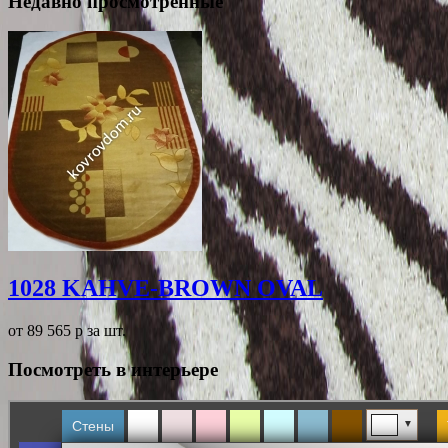
Недавно просмотренные
1028 KAHVE-BROWN OVAL
от 89 565
p
за шт.
Посмотреть в интерьере