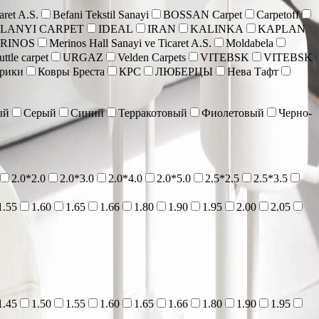
aret A.S.
Befani Tekstil Sanayi
BOSSAN Carpet
Carpetoff
 LANYI CARPET
IDEAL
IRAN
KALINKA
KAPLAN
RINOS
Merinos Hall Sanayi ve Ticaret A.S.
Moldabela
ttle carpet
URGAZ
Velden Carpets
VITEBSK
VITEBSK
врики
Ковры Бреста
КРС
ЛЮБЕРЦЫ
Нева Тафт
ый
Серый
Синий
Терракотовый
Фиолетовый
Черно-
2.0*2.0
2.0*3.0
2.0*4.0
2.0*5.0
2.5*2.5
2.5*3.5
1.55
1.60
1.65
1.66
1.80
1.90
1.95
2.00
2.05
1.45
1.50
1.55
1.60
1.65
1.66
1.80
1.90
1.95