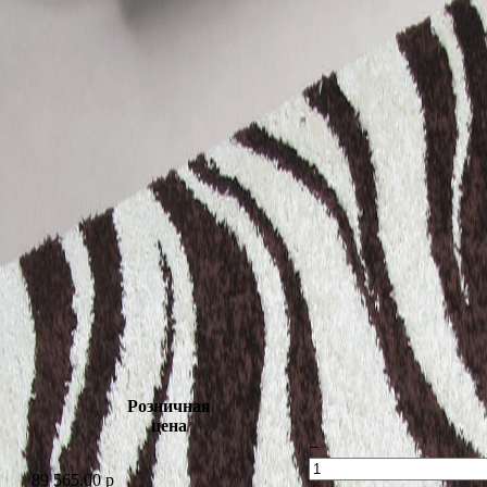
Розничная
цена
−
89 565.00
p