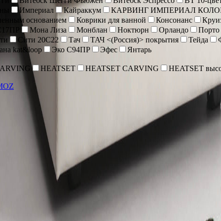
гги
Витебск Шегги Фьюжен
Витебск Эспрессо
ВТ 10-цве
оны
Империал
Кайраккум
КАРВИНГ ИМПЕРИАЛ КОЛО
иненным основанием
Коврики для ванной
Консонанс
Круи
С17ПР
Мона Лиза
Монблан
Ноктюрн
Орландо
Порто
ти
Сити 20С22
Тач
ТАЧ <(Россия)> покрытия
Тейда
ана kat&loop
Эко С94ПР
Эфес
Янтарь
CARVING
HEATSET
HEATSET CARVING
HEATSET высо
MOZ