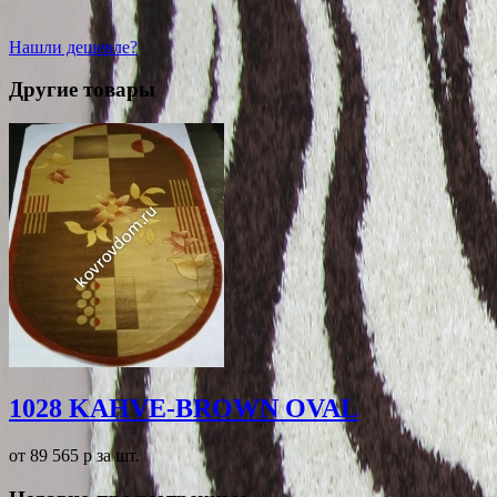
Нашли дешевле?
Другие товары
1028 KAHVE-BROWN OVAL
от 89 565
p
за шт.