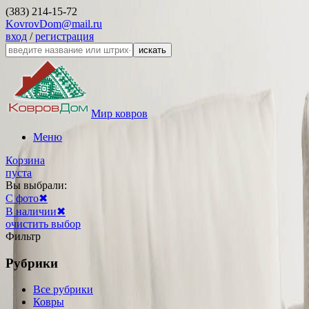
(383) 214-15-72
KovrovDom@mail.ru
вход
/
регистрация
искать
Мир ковров
Меню
Корзина
пуста
Вы выбрали:
С фото
✖
В наличии
✖
очистить выбор
Фильтр
Рубрики
Все рубрики
Ковры