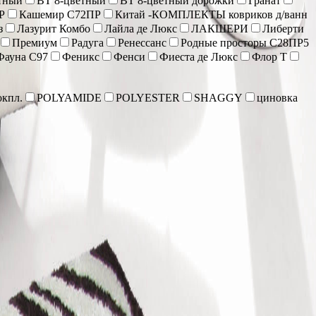
тный
ВТ 8-цветный
ВТ 8-цветный дорожки
Гранат
Р
Кашемир С72ПР
Китай -КОМПЛЕКТЫ ковриков д/ванн
з
Лазурит Комбо
Лайла де Люкс
ЛАКШЕРИ
Либерти
Премиум
Радуга
Ренессанс
Родные просторы С28ПР5
Фауна С97
Феникс
Фенси
Фиеста де Люкс
Флор Т
кпл.
POLYAMIDE
POLYESTER
SHAGGY
циновка