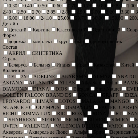
0.30
0.40
0.50
0.60
0.70
0.75
0.80
0.83
1.00
2.40
2.50
2.70
2.85
2.86
2.90
3.00
3.20
3.30
3
6.00
18.00
24.10
25.00
29.70
30.00
150.00
200
Дизайн
Детский
Картина
Классический
Однотонный
Совр
Форма
дорожка
комплект
круг
овал
прямоугольник
Состав
АКРИЛ
СИНТЕТИКА
Страна
Беларусь
Бельгия
Индия
Иран
Казахстан
Китай
Коллекция
1Y
2Y
ADELINE
ALABAMA
ALMAZ
ANATOLI
ASTANA
ATLANTIS
ATLAS
Atlas Star
Aylin
BAMB
DIAMOND
DIANA
DIOS
Eilegant
Emir Naturel
EVE
GOLDEN FALCON BRAND DS
GONCA
GRAFF
IBIZA
LEONARDO
LIMAN
LOTOS
MALAGA
MANGO
NUANCE 70
OLYMPOS
OSMANLIM
PACIFIC CARVI
RICHI
RIMMA LUX
RIO
ROXY
ROYAL
RT
SAN
SHAHREZA
SIERRA
SIGMA
SILVER
SIMIRA
UVITA
VALENCIA
VALENCIA DELUXE
VARO
VE
Акварель
Акварель де Люкс
Альфа
Брио
Вернисаж Хи