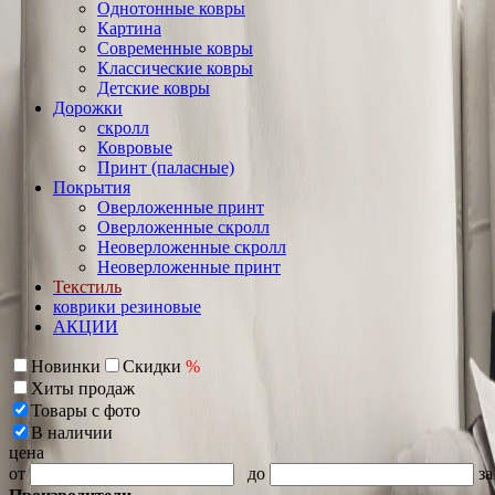
Однотонные ковры
Картина
Современные ковры
Классические ковры
Детские ковры
Дорожки
скролл
Ковровые
Принт (паласные)
Покрытия
Оверложенные принт
Оверложенные скролл
Неоверложенные скролл
Неоверложенные принт
Текстиль
коврики резиновые
АКЦИИ
Новинки
Скидки
%
Хиты продаж
Товары с фото
В наличии
цена
от
до
за