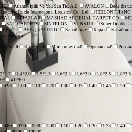
 LTD
Atlantik Iplik Ve Yali San Tic. A.S.
AVALON
Bade dis tic
angdong Ruida International Logistics Co., Ltd.
HEILONGJIANG
RTAL
KIRAZLAR
MASHAD ARDEHAL CARPET CO
ME
A
SAG CARPETS
SINTELON
SUNSTEP
Super Double shu
БРЕСТ
ВЕЛД КАРПЕТС
Карайккум
Карат
Китай ко
нд Экспорт
Красный
Кремовый
Многоцветный
Оранжевый
Розов
.2*1.7
1.4*2.0
1.5*1.5
1.6*2.3
1.6*3.0
1.8*2.5
1.8*3.5
5.0
4.0*6.0
0.98
1.00
1.10
1.20
1.30
1.33
1.40
1.45
1.50
0.80
0.90
0.98
1.00
1.10
1.20
1.30
1.33
1.40
.00
90.00
100.00