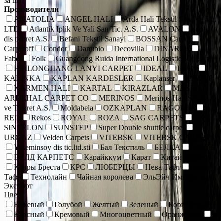
за шт.
Производители
ANATOLIA
ANGEL HALI
Arda Hali Tekstil San. Ve Tic.
LTD
Atlantik Iplik Ve Yali San Tic. A.S.
AVALON
Bade
dis ticaret A.S.
Befani Tekstil Sanayi
BOSSAN Carpet
Carpetoff
Condor
Danubio
Decovilla
DINARSU
Faber
Folk
Guangdong Ruida International Logistics Co., Ltd.
HEILONGJIANG LANYI CARPET
IDEAL
IRAN
KALINKA
KAPLAN KARDESLER
Kaplanser
KARAT
KARMEN HALI
KARTAL
KIRAZLAR
MASHAD
ARDEHAL CARPET CO
MERINOS
Merinos Hall Sanayi
ve Ticaret A.S.
Moldabela
OZKAPLAN
RAGOLLE
REIS
Rekos
ROYAL
ROZA
SAG CARPETS
SINTELON
SUNSTEP
Super Double shuttle carpet
URGAZ
Velden Carpets
VITEBSK
VITEBSK CARPETS
Yaseminsoy dis tic.ltd.sti
Бал Текстиль
БЕЛКА
БРЕСТ
ВЕЛД КАРПЕТС
Карайккум
Карат
Китай коврики
Ковры Бреста
КРС
ЛЮБЕРЦЫ
Нева Тафт
Роял
Тафт
Технолайн
Чайная королева
ЭльЭйч Импорт энд
Экспорт
Цвет
Бежевый
Голубой
Желтый
Зеленый
Коричневый
Красный
Кремовый
Многоцветный
Оранжевый