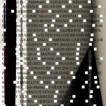
ANTALIA
Antwerpen
AQUILON
ARIANS
ARMINA
ASTANA
ATLANTIS
ATLAS
Atlas Star
Aylin
BAMBINI
BOHO
BOSTON
BUHARA
COLIZEY
COSMIC SHAGGY
CRYSTAL
DA VINCI
Danubio
Deco
DIAMOND
DIANA
DIOS
Eilegant
Emir Naturel
EVEREST
F
Faber
Floor Lux Sisal
Folk
GAVANA
GENOVA
Gent
GLORIOUS
GOLDEN
FALCON BRAND
GOLDEN FALCON BRAND DS
GONCA
GRAFF
IBIZA
IMPERIAL CARVING
KAIR
KAMEA
KASHAN
KEOPS SHAGGY
Kids
Kortriek
LAGUNA
LALI
LEONARDO
LIMAN
LOTOS
MALAGA
MANGO
MATRIX
MEGA
CARVING
MILAN
MONBLAN
Mono
MONTANA
MORANO
NATUREL
NEO
NOVARO
NUANCE 70
OLYMPOS
OSMANLIM
PACIFIC CARVING
PACIFIC тёплый
PAMIR
PARADISE
PERU
PIERRE
CARDIN BIANCO
PLATINUM
PLAY
REFLEKS
RICHI
RIMMA LUX
RIO
ROXY
ROYAL
RT
SAN REMO
San-Marino
SARAR NATUREL
Sencer
SERENITY
SHAGGY STYLE
SHAGGY ULTRA
SHAGGY XXX
SHAHREZA
SIERRA
SIGMA
SILVER
SIMIRA
SKROLL
SMILE
SOFFI
SOFIA