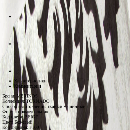
Характеристики
Комментарии
Бренд:
MERINOS
Коллекция:
TORNADO
Способ изготовления:
тканый машинный
Форма:
прямоугольник
Код цвета:
BEIGE
Цвет:
Бежевый
Код дизайна:
F160