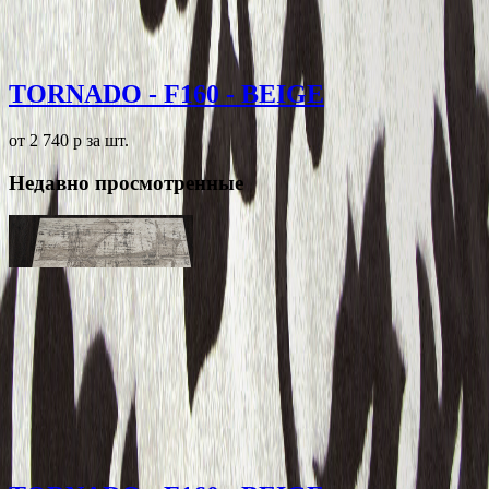
TORNADO - F160 - BEIGE
от 2 740
p
за шт.
Недавно просмотренные