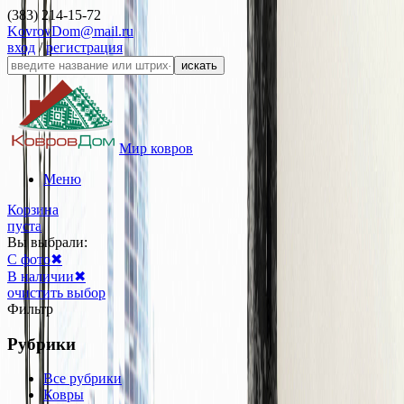
(383) 214-15-72
KovrovDom@mail.ru
вход
/
регистрация
искать
Мир ковров
Меню
Корзина
пуста
Вы выбрали:
С фото
✖
В наличии
✖
очистить выбор
Фильтр
Рубрики
Все рубрики
Ковры