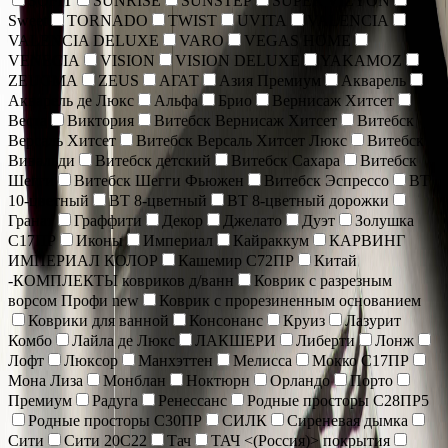
SOFIT
SUNRISE
SUNSTEP
SUPER VIZYON
Sweet
TORNADO
TWIST
UVITA
VALENCIA
VALENCIA DELUXE
VARO
VEGAS HOME
VENECIA
VISION
VISION DELUXE
YAKAMOZ
ZEUGMA
ZEUS
АГАТ
Азия Премиум
Акварель
Акварель де Люкс
Альфа
Брио
Вернисаж Хитсет
Веста
Виктория
Витебск Вернисаж Хитсет
Витебск
Версаль Хитсет
Витебск Версаль Хитсет Люкс
Витебск
Вивальди
Витебск детский
Витебск Сахара
Витебск
Шегги
Витебск Шегги Фьюжен
Витебск Эспрессо
ВТ
10-цветный
ВТ 8-цветный
ВТ 8-цветный дорожки
Гранат
Граффити
Декор
Джелато
Дуэт
Золушка
С17ПР
Иконы
Империал
Кайраккум
КАРВИНГ
ИМПЕРИАЛ КОЛОР
Кашемир С72ПР
Китай
-КОМПЛЕКТЫ ковриков д/ванн
Коврик c разрезным
ворсом Профи new
Коврик с прорезиненным основанием
Коврики для ванной
Консонанс
Круиз
Лазурит
Комбо
Лайла де Люкс
ЛАКШЕРИ
Либерти
Лонж
Лофт
Люксор
Манхэттен
Мелисса
Мокко С17ПР
Мона Лиза
Монблан
Ноктюрн
Орландо
Порто
Премиум
Радуга
Ренессанс
Родные просторы С28ПР5
Родные просторы С30ПР
СИЛК
Сиреневая дымка
Сити
Сити 20С22
Тач
ТАЧ <(Россия)> покрытия