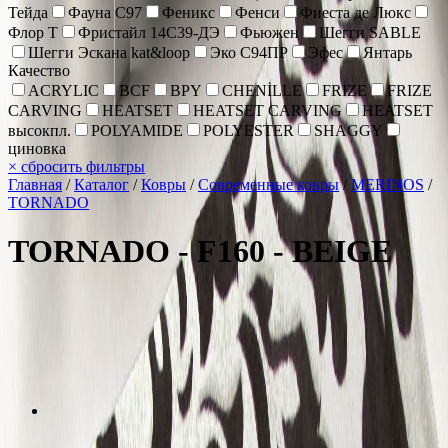
Тейда
Фауна С97
Феникс
Фенси
Фиеста де Люкс
Флор Т
Фристайл 14С39-ДЭ
Фьюжен
Шегги SABLE
Шегги Эскана kat&loop
Эко С94ПР
Эфес
Янтарь
Качество
ACRYLIC
BCF
BPY
CHENİLLE
FRIZE
FRIZE
CARVING
HEATSET
HEATSET CARVING
HEATSET
высокпл.
POLYAMIDE
POLYESTER
SHAGGY
циновка
×
сбросить фильтры
Главная
/
Каталог
/
Ковры
/
Современные ковры
/
MERINOS
/
TORNADO
TORNADO - F160 - BEIGE