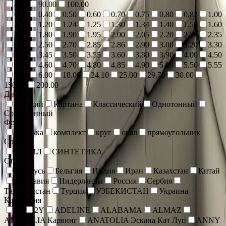
4.00
90.00
100.00
0.30
0.40
0.50
0.60
0.70
0.75
0.80
0.83
1.00
1.10
1.20
1.24
1.25
1.30
1.34
1.40
1.50
1.60
1.70
1.80
1.90
1.95
2.00
2.05
2.20
2.30
2.35
2.40
2.50
2.70
2.85
2.86
2.90
3.00
3.20
3.30
3.40
3.45
3.50
3.55
3.60
3.80
3.90
4.00
4.50
4.55
4.60
4.70
4.80
4.85
4.90
5.00
5.50
5.55
5.60
6.00
18.00
24.10
25.00
29.70
30.00
150.00
200.00
Дизайн
Детский
Картина
Классический
Однотонный
Современный
Форма
дорожка
комплект
круг
овал
прямоугольник
Состав
АКРИЛ
СИНТЕТИКА
Страна
Беларусь
Бельгия
Индия
Иран
Казахстан
Китай
Молдавия
Нидерланды
Россия
Сербия
Таджикистан
Турция
УЗБЕКИСТАН
Украина
Коллекция
1Y
2Y
ADELINE
ALABAMA
ALMAZ
ANATOLIA Карвинг
ANATOLIA Эскана Кат Луп
ANNY