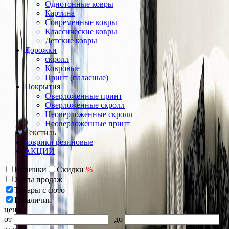
Однотонные ковры
Картина
Современные ковры
Классические ковры
Детские ковры
Дорожки
скролл
Ковровые
Принт (паласные)
Покрытия
Оверложенные принт
Оверложенные скролл
Неоверложенные скролл
Неоверложенные принт
Текстиль
коврики резиновые
АКЦИИ
Новинки
Скидки
%
Хиты продаж
Товары с фото
В наличии
цена
от
до