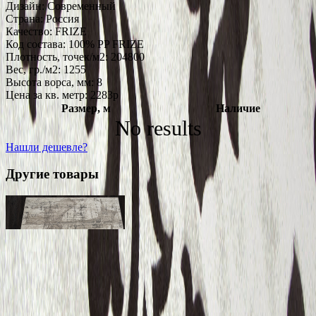
Дизайн:
Современный
Страна:
Россия
Качество:
FRIZE
Код состава:
100% PP FRIZE
Плотность, точек/м2:
204800
Вес, гр./м2:
1255
Высота ворса, мм:
8
Цена за кв. метр: 2283
p
Размер, м
Наличие
No results
Нашли дешевле?
Другие товары