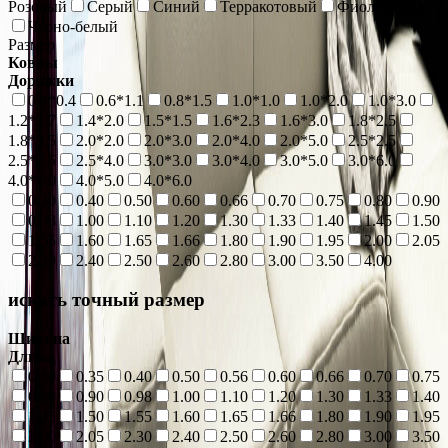
Розовый
Серый
Синий
Терракотовый
Фиолетовый
Черно-белый
Размер
Ковры
Дорожки
0.4*0.4
0.6*1.1
0.8*1.5
1.0*1.0
1.0*2.0
1.0*3.0
1.2*1.7
1.4*2.0
1.5*1.5
1.6*2.3
1.6*3.0
1.8*2.5
1.8*3.5
2.0*2.0
2.0*3.0
2.0*4.0
2.0*5.0
2.5*2.5
2.5*3.5
2.5*4.0
3.0*3.0
3.0*4.0
3.0*5.0
3.0*6.0
4.0*4.0
4.0*5.0
4.0*6.0
0.30
0.40
0.50
0.60
0.66
0.70
0.75
0.80
0.90
0.98
1.00
1.10
1.20
1.30
1.33
1.40
1.45
1.50
1.55
1.60
1.65
1.66
1.80
1.90
1.95
2.00
2.05
2.30
2.40
2.50
2.60
2.80
3.00
3.50
4.00
искать точный размер
Ширина
Длина
0.30
0.35
0.40
0.50
0.56
0.60
0.66
0.70
0.75
0.80
0.90
0.98
1.00
1.10
1.20
1.30
1.33
1.40
1.45
1.50
1.55
1.60
1.65
1.66
1.80
1.90
1.95
2.00
2.05
2.30
2.40
2.50
2.60
2.80
3.00
3.50