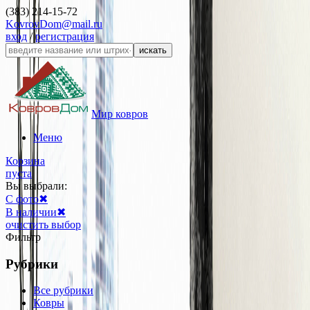
(383) 214-15-72
KovrovDom@mail.ru
вход
/
регистрация
искать
Мир ковров
Меню
Корзина
пуста
Вы выбрали:
С фото
✖
В наличии
✖
очистить выбор
Фильтр
Рубрики
Все рубрики
Ковры