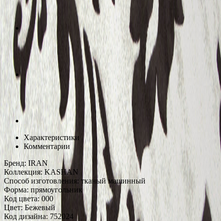
Характеристики
Комментарии
Бренд:
IRAN
Коллекция:
KASHAN
Способ изготовления:
тканый машинный
Форма:
прямоугольник
Код цвета:
000
Цвет:
Бежевый
Код дизайна:
752024