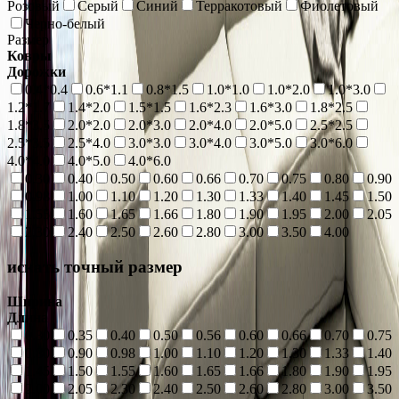
Розовый
Серый
Синий
Терракотовый
Фиолетовый
Черно-белый
Размер
Ковры
Дорожки
0.4*0.4
0.6*1.1
0.8*1.5
1.0*1.0
1.0*2.0
1.0*3.0
1.2*1.7
1.4*2.0
1.5*1.5
1.6*2.3
1.6*3.0
1.8*2.5
1.8*3.5
2.0*2.0
2.0*3.0
2.0*4.0
2.0*5.0
2.5*2.5
2.5*3.5
2.5*4.0
3.0*3.0
3.0*4.0
3.0*5.0
3.0*6.0
4.0*4.0
4.0*5.0
4.0*6.0
0.30
0.40
0.50
0.60
0.66
0.70
0.75
0.80
0.90
0.98
1.00
1.10
1.20
1.30
1.33
1.40
1.45
1.50
1.55
1.60
1.65
1.66
1.80
1.90
1.95
2.00
2.05
2.30
2.40
2.50
2.60
2.80
3.00
3.50
4.00
искать точный размер
Ширина
Длина
0.30
0.35
0.40
0.50
0.56
0.60
0.66
0.70
0.75
0.80
0.90
0.98
1.00
1.10
1.20
1.30
1.33
1.40
1.45
1.50
1.55
1.60
1.65
1.66
1.80
1.90
1.95
2.00
2.05
2.30
2.40
2.50
2.60
2.80
3.00
3.50