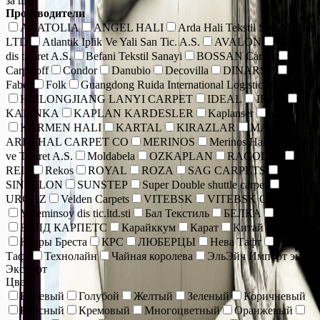
за шт.
Производители
ANATOLIA
ANGEL HALI
Arda Hali Tekstil San. Ve Tic.
LTD
Atlantik Iplik Ve Yali San Tic. A.S.
AVALON
Bade
dis ticaret A.S.
Befani Tekstil Sanayi
BOSSAN Carpet
Carpetoff
Condor
Danubio
Decovilla
DINARSU
Faber
Folk
Guangdong Ruida International Logistics Co., Ltd.
HEILONGJIANG LANYI CARPET
IDEAL
IRAN
KALINKA
KAPLAN KARDESLER
Kaplanser
KARAT
KARMEN HALI
KARTAL
KIRAZLAR
MASHAD
ARDEHAL CARPET CO
MERINOS
Merinos Hall Sanayi
ve Ticaret A.S.
Moldabela
OZKAPLAN
RAGOLLE
REIS
Rekos
ROYAL
ROZA
SAG CARPETS
SINTELON
SUNSTEP
Super Double shuttle carpet
URGAZ
Velden Carpets
VITEBSK
VITEBSK CARPETS
Yaseminsoy dis tic.ltd.sti
Бал Текстиль
БЕЛКА
БРЕСТ
ВЕЛД КАРПЕТС
Карайккум
Карат
Китай коврики
Ковры Бреста
КРС
ЛЮБЕРЦЫ
Нева Тафт
Роял
Тафт
Технолайн
Чайная королева
ЭльЭйч Импорт энд
Экспорт
Цвет
Бежевый
Голубой
Желтый
Зеленый
Коричневый
Красный
Кремовый
Многоцветный
Оранжевый