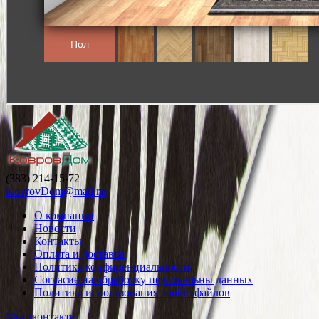
(383) 214-15-72
KovrovDom@mail.ru
О компании
Новости
Контакты
Оплата и доставка
Политика конфиденциальности
Согласие на обработку персональны данных
Политика использования cookie-файлов
Мы вконтакте