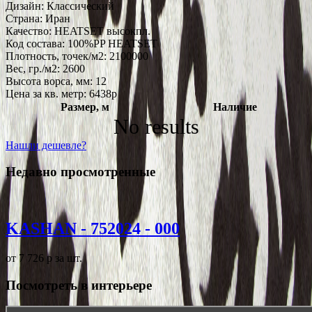
Дизайн:
Классический
Страна:
Иран
Качество:
HEATSET высокпл.
Код состава:
100%PP HEATSET
Плотность, точек/м2:
2100000
Вес, гр./м2:
2600
Высота ворса, мм:
12
Цена за кв. метр: 6438
p
Размер, м
Наличие
No results
Нашли дешевле?
Недавно просмотренные
KASHAN - 752024 - 000
от 7 726
p
за шт.
Посмотреть в интерьере