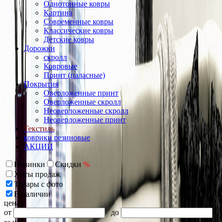
Однотонные ковры
Картина
Современные ковры
Классические ковры
Детские ковры
Дорожки
скролл
Ковровые
Принт (паласные)
Покрытия
Оверложенные принт
Оверложенные скролл
Неоверложенные скролл
Неоверложенные принт
Текстиль
коврики резиновые
АКЦИИ
Новинки
Скидки
%
Хиты продаж
Товары с фото
В наличии
цена
от
до