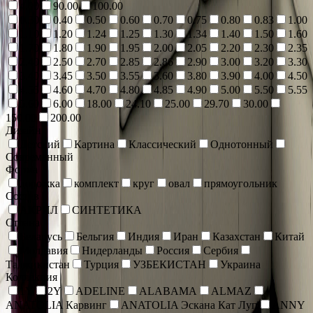
4.00
90.00
100.00
0.30
0.40
0.50
0.60
0.70
0.75
0.80
0.83
1.00
1.10
1.20
1.24
1.25
1.30
1.34
1.40
1.50
1.60
1.70
1.80
1.90
1.95
2.00
2.05
2.20
2.30
2.35
2.40
2.50
2.70
2.85
2.86
2.90
3.00
3.20
3.30
3.40
3.45
3.50
3.55
3.60
3.80
3.90
4.00
4.50
4.55
4.60
4.70
4.80
4.85
4.90
5.00
5.50
5.55
5.60
6.00
18.00
24.10
25.00
29.70
30.00
150.00
200.00
Дизайн
Детский
Картина
Классический
Однотонный
Современный
Форма
дорожка
комплект
круг
овал
прямоугольник
Состав
АКРИЛ
СИНТЕТИКА
Страна
Беларусь
Бельгия
Индия
Иран
Казахстан
Китай
Молдавия
Нидерланды
Россия
Сербия
Таджикистан
Турция
УЗБЕКИСТАН
Украина
Коллекция
1Y
2Y
ADELINE
ALABAMA
ALMAZ
ANATOLIA Карвинг
ANATOLIA Эскана Кат Луп
ANNY