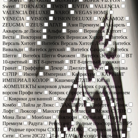
SOFIT
SUNRISE
SUNSTEP
SUPER VIZYON
Sweet
TORNADO
TWIST
UVITA
VALENCIA
VALENCIA DELUXE
VARO
VEGAS HOME
VENECIA
VISION
VISION DELUXE
YAKAMOZ
ZEUGMA
ZEUS
АГАТ
Азия Премиум
Акварель
Акварель де Люкс
Альфа
Брио
Вернисаж Хитсет
Веста
Виктория
Витебск Вернисаж Хитсет
Витебск
Версаль Хитсет
Витебск Версаль Хитсет Люкс
Витебск
Вивальди
Витебск детский
Витебск Сахара
Витебск
Шегги
Витебск Шегги Фьюжен
Витебск Эспрессо
ВТ
10-цветный
ВТ 8-цветный
ВТ 8-цветный дорожки
Гранат
Граффити
Декор
Джелато
Дуэт
Золушка
С17ПР
Иконы
Империал
Кайраккум
КАРВИНГ
ИМПЕРИАЛ КОЛОР
Кашемир С72ПР
Китай
-КОМПЛЕКТЫ ковриков д/ванн
Коврик c разрезным
ворсом Профи new
Коврик с прорезиненным основанием
Коврики для ванной
Консонанс
Круиз
Лазурит
Комбо
Лайла де Люкс
ЛАКШЕРИ
Либерти
Лонж
Лофт
Люксор
Манхэттен
Мелисса
Мокко С17ПР
Мона Лиза
Монблан
Ноктюрн
Орландо
Порто
Премиум
Радуга
Ренессанс
Родные просторы С28ПР5
Родные просторы С30ПР
СИЛК
Сиреневая дымка
Сити
Сити 20С22
Тач
ТАЧ <(Россия)> покрытия