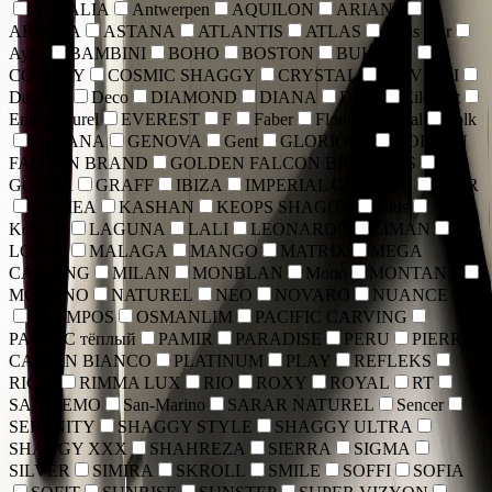
ANTALIA
Antwerpen
AQUILON
ARIANS
ARMINA
ASTANA
ATLANTIS
ATLAS
Atlas Star
Aylin
BAMBINI
BOHO
BOSTON
BUHARA
COLIZEY
COSMIC SHAGGY
CRYSTAL
DA VINCI
Danubio
Deco
DIAMOND
DIANA
DIOS
Eilegant
Emir Naturel
EVEREST
F
Faber
Floor Lux Sisal
Folk
GAVANA
GENOVA
Gent
GLORIOUS
GOLDEN
FALCON BRAND
GOLDEN FALCON BRAND DS
GONCA
GRAFF
IBIZA
IMPERIAL CARVING
KAIR
KAMEA
KASHAN
KEOPS SHAGGY
Kids
Kortriek
LAGUNA
LALI
LEONARDO
LIMAN
LOTOS
MALAGA
MANGO
MATRIX
MEGA
CARVING
MILAN
MONBLAN
Mono
MONTANA
MORANO
NATUREL
NEO
NOVARO
NUANCE 70
OLYMPOS
OSMANLIM
PACIFIC CARVING
PACIFIC тёплый
PAMIR
PARADISE
PERU
PIERRE
CARDIN BIANCO
PLATINUM
PLAY
REFLEKS
RICHI
RIMMA LUX
RIO
ROXY
ROYAL
RT
SAN REMO
San-Marino
SARAR NATUREL
Sencer
SERENITY
SHAGGY STYLE
SHAGGY ULTRA
SHAGGY XXX
SHAHREZA
SIERRA
SIGMA
SILVER
SIMIRA
SKROLL
SMILE
SOFFI
SOFIA