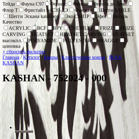
Тейда
Фауна С97
Феникс
Фенси
Фиеста де Люкс
Флор Т
Фристайл 14С39-ДЭ
Фьюжен
Шегги SABLE
Шегги Эскана kat&loop
Эко С94ПР
Эфес
Янтарь
Качество
ACRYLIC
BCF
BPY
CHENİLLE
FRIZE
FRIZE
CARVING
HEATSET
HEATSET CARVING
HEATSET
высокпл.
POLYAMIDE
POLYESTER
SHAGGY
циновка
×
сбросить фильтры
Главная
/
Каталог
/
Ковры
/
Классические ковры
/
IRAN
/
KASHAN
KASHAN - 752024 - 000