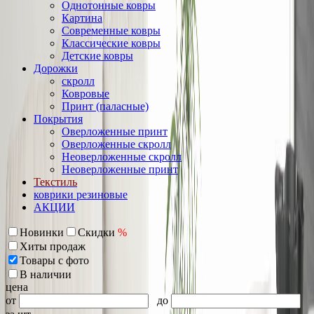
Однотонные ковры
Картина
Современные ковры
Классические ковры
Детские ковры
Дорожки
скролл
Ковровые
Принт (паласные)
Покрытия
Оверложенные принт
Оверложенные скролл
Неоверложенные скролл
Неоверложенные принт
Текстиль
коврики резиновые
АКЦИИ
Новинки
Скидки
%
Хиты продаж
Товары с фото
В наличии
цена
от
до