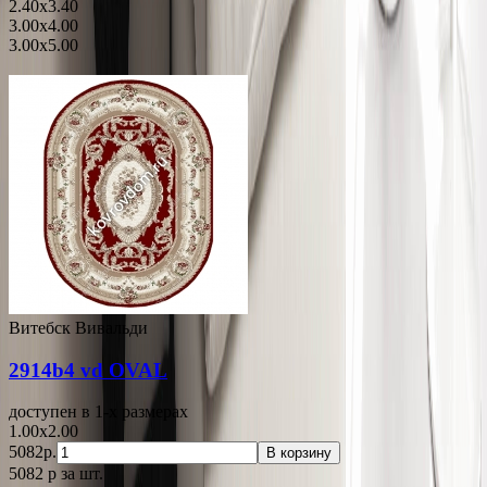
2.40x3.40
3.00x4.00
3.00x5.00
Витебск Вивальди
2914b4 vd OVAL
доступен в 1-x размерах
1.00x2.00
5082р.
В корзину
5082
p
за шт.