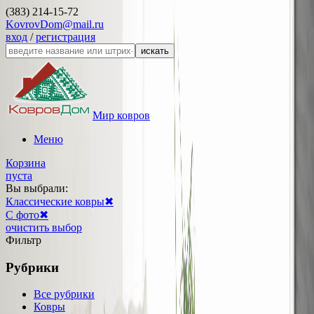
(383) 214-15-72
KovrovDom@mail.ru
вход
/
регистрация
искать
Мир ковров
Меню
Корзина
пуста
Вы выбрали:
Классические ковры
✖
С фото
✖
очистить выбор
Фильтр
Рубрики
Все рубрики
Ковры