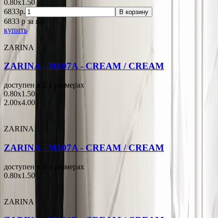
0.80x1.50
6833р.
В корзину
6833
p
за шт.
купить
ZARINA
ZARINA - M107A - CREAM / CREAM
доступен в 2-x размерах
0.80x1.50
2.00x4.00
ZARINA
ZARINA - M107A - CREAM / CREAM
доступен в 1-x размерах
0.80x1.50
ZARINA