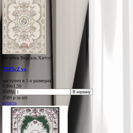
Витебск Версаль Хитсет
2535c2 vs
доступен в 1-x размерах
0.80x1.50
3589р.
В корзину
3589
p
за шт.
купить