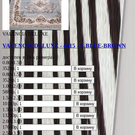
VALENCIA DELUXE
VALENCIA DELUXE - 4015 - L.BLUE-BROWN
доступен в 10-x размерах
0.80x1.50
3528р.
В корзину
0.80x1.50
3528р.
В корзину
1.00x2.00
5880р.
В корзину
1.50x2.30
10143р.
В корзину
1.50x3.00
13230р.
В корзину
2.00x3.00
17640р.
В корзину
2.50x3.50