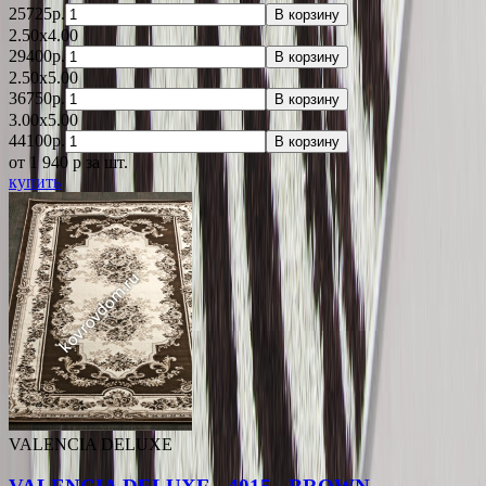
25725р.
В корзину
2.50x4.00
29400р.
В корзину
2.50x5.00
36750р.
В корзину
3.00x5.00
44100р.
В корзину
от 1 940
p
за шт.
купить
VALENCIA DELUXE