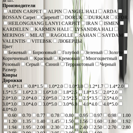
за шт.
Производители
AIDIN CARPET
ALPIN
ANGEL HALI
ARDA
BOSSAN Carpet
Carpetoff
DORUK
DURKAR
EFOR
HEILONGJIANG LANYI CARPET
IRAN
ISMEN
KARDELEN
KARMEN HALI
LYSANDRA HALI
MERINOS
MILAT
RAGOLLE
SAHAN
SAYDAM
VALENTIS
VITEBSK
ЛЮБЕРЦЫ
Цвет
Бежевый
Бирюзовый
Голубой
Зеленый
Золото
Коричневый
Красный
Кремовый
Многоцветный
Розовый
Серый
Синий
Терракотовый
Черный
Размер
Ковры
Дорожки
0.6*1.1
0.8*1.5
1.0*2.0
1.0*3.0
1.2*1.7
1.4*2.0
1.5*1.5
1.6*2.3
1.6*3.0
1.8*2.5
1.8*3.5
2.0*2.0
2.0*3.0
2.0*4.0
2.0*5.0
2.5*2.5
2.5*3.5
2.5*4.0
3.0*3.0
3.0*4.0
3.0*5.0
3.0*6.0
4.0*4.0
4.0*5.0
4.0*6.0
0.60
0.70
0.77
0.78
0.80
0.95
0.97
0.98
1.00
1.20
1.35
1.40
1.45
1.50
1.56
1.60
1.80
1.92
1.94
1.95
2.00
2.30
2.34
2.40
2.50
2.70
2.80