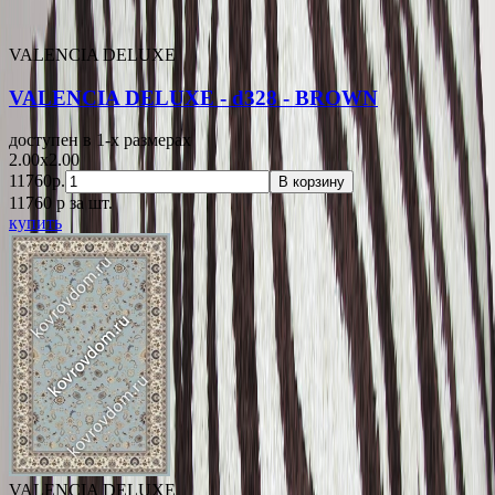
VALENCIA DELUXE
VALENCIA DELUXE - d328 - BROWN
доступен в 1-x размерах
2.00x2.00
11760р.
В корзину
11760
p
за шт.
купить
VALENCIA DELUXE