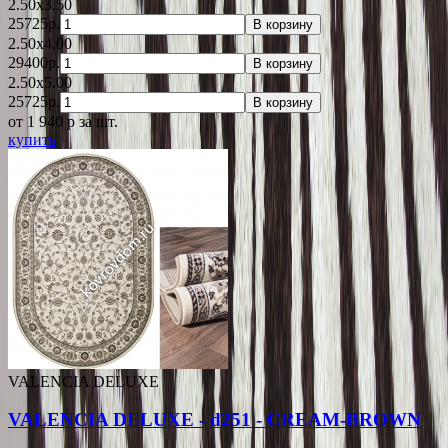
2.50x3.50
25725р.
В корзину
2.50x4.00
29400р.
В корзину
2.50x5.00
25725р.
В корзину
от 1 940
p
за шт.
купить
VALENCIA DELUXE
VALENCIA DELUXE - d251 - CREAM-BROWN