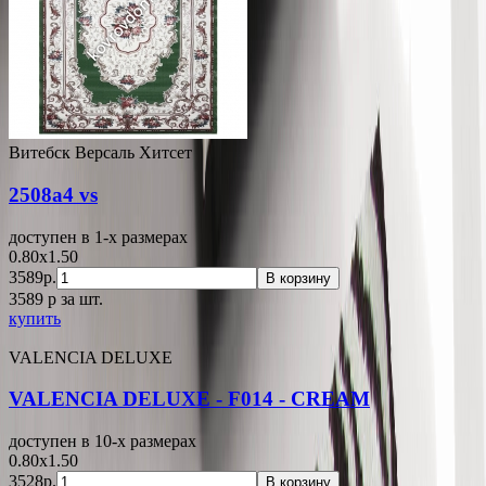
Витебск Версаль Хитсет
2508a4 vs
доступен в 1-x размерах
0.80x1.50
3589р.
В корзину
3589
p
за шт.
купить
VALENCIA DELUXE
VALENCIA DELUXE - F014 - CREAM
доступен в 10-x размерах
0.80x1.50
3528р.
В корзину