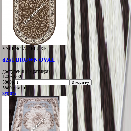
VALENCIA DELUXE
d251 BROWN OVAL
доступен в 1-x размерах
1.00x2.00
5880р.
В корзину
5880
p
за шт.
купить