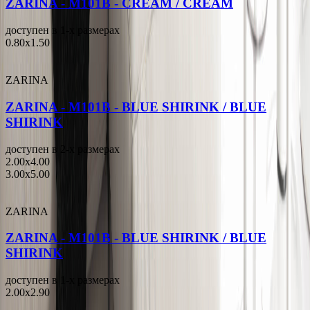
ZARINA - M101B - CREAM / CREAM
доступен в 1-x размерах
0.80x1.50
ZARINA
ZARINA - M101B - BLUE SHIRINK / BLUE
SHIRINK
доступен в 2-x размерах
2.00x4.00
3.00x5.00
ZARINA
ZARINA - M101B - BLUE SHIRINK / BLUE
SHIRINK
доступен в 1-x размерах
2.00x2.90