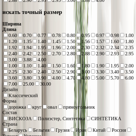
2.88
2.90
2.93
2.95
3.00
3.88
4.00
искать точный размер
Ширина
Длина
0.60
0.70
0.77
0.78
0.80
0.95
0.97
0.98
1.00
1.20
1.35
1.40
1.45
1.50
1.56
1.57
1.60
1.80
1.92
1.94
1.95
1.96
2.00
2.30
2.32
2.34
2.35
2.40
2.42
2.50
2.70
2.80
2.88
2.90
2.93
2.95
3.00
3.88
4.00
1.00
1.10
1.40
1.50
1.60
1.80
1.90
1.95
2.00
2.25
2.30
2.40
2.50
2.90
3.00
3.30
3.40
3.50
3.60
3.80
3.90
4.00
4.70
4.80
5.00
5.70
6.00
7.00
25.00
30.00
Дизайн
Классический
Форма
дорожка
круг
овал
прямоугольник
Состав
ВИСКОЗА
Полиэстер, Синтетика
СИНТЕТИКА
Страна
Беларусь
Бельгия
Грузия
Иран
Китай
Россия