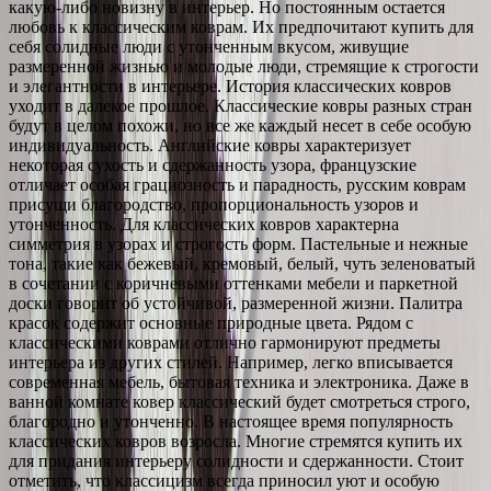
какую-либо новизну в интерьер. Но постоянным остается
любовь к классическим коврам. Их предпочитают купить для
себя солидные люди с утонченным вкусом, живущие
размеренной жизнью и молодые люди, стремящие к строгости
и элегантности в интерьере. История классических ковров
уходит в далекое прошлое. Классические ковры разных стран
будут в целом похожи, но все же каждый несет в себе особую
индивидуальность. Английские ковры характеризует
некоторая сухость и сдержанность узора, французские
отличает особая грациозность и парадность, русским коврам
присущи благородство, пропорциональность узоров и
утонченность. Для классических ковров характерна
симметрия в узорах и строгость форм. Пастельные и нежные
тона, такие как бежевый, кремовый, белый, чуть зеленоватый
в сочетании с коричневыми оттенками мебели и паркетной
доски говорит об устойчивой, размеренной жизни. Палитра
красок содержит основные природные цвета. Рядом с
классическими коврами отлично гармонируют предметы
интерьера из других стилей. Например, легко вписывается
современная мебель, бытовая техника и электроника. Даже в
ванной комнате ковер классический будет смотреться строго,
благородно и утонченно. В настоящее время популярность
классических ковров возросла. Многие стремятся купить их
для придания интерьеру солидности и сдержанности. Стоит
отметить, что классицизм всегда приносил уют и особую