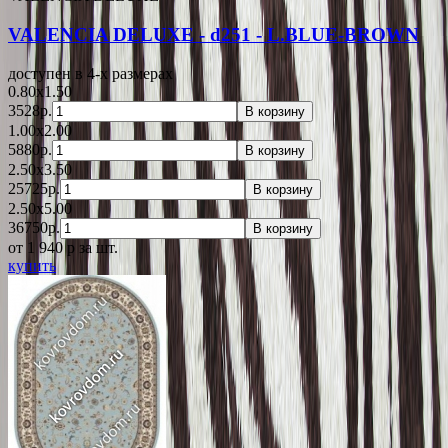
VALENCIA DELUXE - d251 - L.BLUE-BROWN
доступен в 4-x размерах
0.80x1.50
3528р.
В корзину
1.00x2.00
5880р.
В корзину
2.50x3.50
25725р.
В корзину
2.50x5.00
36750р.
В корзину
от 1 940
p
за шт.
купить