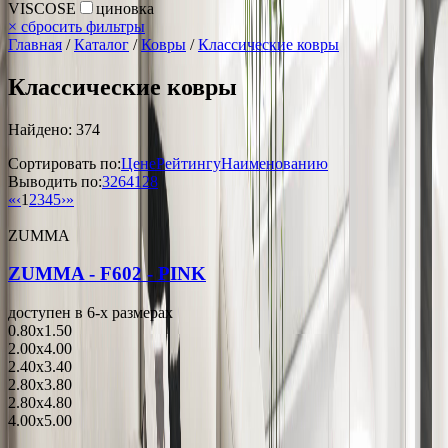
VISCOSE
циновка
×
сбросить фильтры
Главная
/
Каталог
/
Ковры
/
Классические ковры
Классические ковры
Найдено: 374
Сортировать по:
Цене
Рейтингу
Наименованию
Выводить по:
32
64
128
«
‹
1
2
3
4
5
›
»
ZUMMA
ZUMMA - F602 - PINK
доступен в 6-x размерах
0.80x1.50
2.00x4.00
2.40x3.40
2.80x3.80
2.80x4.80
4.00x5.00