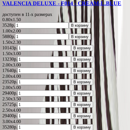
VALENCIA DELUXE - F014 - CREAM-L.BLUE
доступен в 11-x размерах
0.80x1.50
3528р.
В корзину
1.00x2.00
5880р.
В корзину
1.50x2.30
10143р.
В корзину
1.50x3.00
13230р.
В корзину
2.00x3.00
17640р.
В корзину
2.00x4.00
23520р.
В корзину
2.00x5.00
29400р.
В корзину
2.50x3.50
25725р.
В корзину
2.50x4.00
29400р.
В корзину
3.00x4.00
35280р.
В корзину