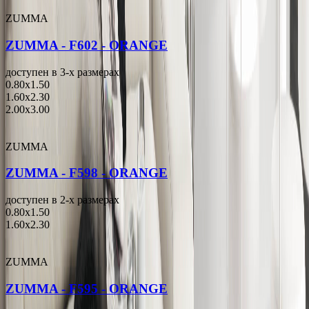
ZUMMA
ZUMMA - F602 - ORANGE
доступен в 3-x размерах
0.80x1.50
1.60x2.30
2.00x3.00
ZUMMA
ZUMMA - F598 - ORANGE
доступен в 2-x размерах
0.80x1.50
1.60x2.30
ZUMMA
ZUMMA - F595 - ORANGE