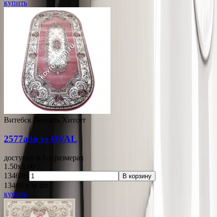
купить
Витебск Версаль Хитсет
2577a3o vs OVAL
доступен в 1-x размерах
1.50x3.00
13460р.
В корзину
13460
p
за шт.
купить