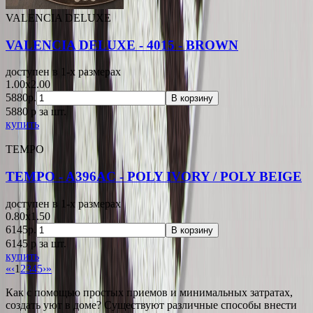
VALENCIA DELUXE
VALENCIA DELUXE - 4015 - BROWN
доступен в 1-x размерах
1.00x2.00
5880р.
В корзину
5880
p
за шт.
купить
TEMPO
TEMPO - A396AC - POLY IVORY / POLY BEIGE
доступен в 1-x размерах
0.80x1.50
6145р.
В корзину
6145
p
за шт.
купить
«
‹
1
2
3
4
5
›
»
Как с помощью простых приемов и минимальных затратах,
создать уют в доме? Существуют различные способы внести