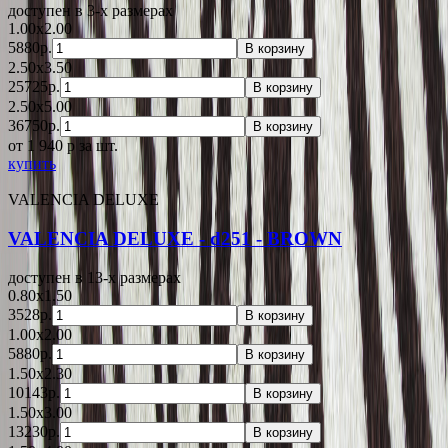
доступен в 3-x размерах
1.00x2.00
5880р.
В корзину
2.50x3.50
25725р.
В корзину
2.50x5.00
36750р.
В корзину
от 1 940
p
за шт.
купить
VALENCIA DELUXE
VALENCIA DELUXE - d251 - BROWN
доступен в 13-x размерах
0.80x1.50
3528р.
В корзину
1.00x2.00
5880р.
В корзину
1.50x2.30
10143р.
В корзину
1.50x3.00
13230р.
В корзину