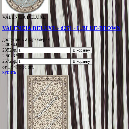
VALENCIA DELUXE
VALENCIA DELUXE - d251 - L.BLUE-BROWN
доступен в 2-x размерах
2.00x4.00
23520р.
В корзину
2.50x3.50
25725р.
В корзину
от 1 940
p
за шт.
купить