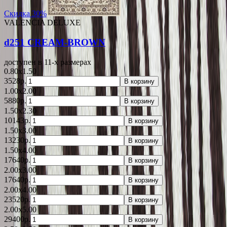
Скидка 30%
VALENCIA DELUXE
d251 CREAM-BROWN
доступен в 11-x размерах
0.80x1.50
3528р.
В корзину
1.00x2.00
5880р.
В корзину
1.50x2.30
10143р.
В корзину
1.50x3.00
13230р.
В корзину
1.50x4.00
17640р.
В корзину
2.00x3.00
17640р.
В корзину
2.00x4.00
23520р.
В корзину
2.00x5.00
29400р.
В корзину