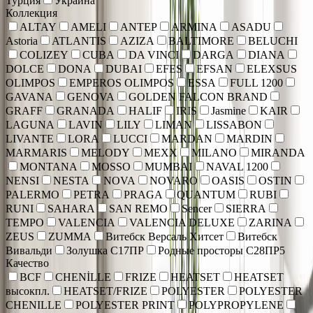
Турция
Украина
Коллекция
ALTAY
AMELI
ANTEP
ARMINA
ASADU
Astoria
ATLANTIS
AZIZA
BALTIMORE
BELUCHI
COLIZEY
CUBA
DA VINCI
DARGA
DIANA
DOLCE
DONA
DUBAI
EFES
EFSAN
ELEXSUS
OLIMPOS
EMPEROS OLIMPOS
ESSA
FULL 1200
GAVANA
GENOVA
GOLDEN FALCON BRAND
GRAFF
GRANADA
HALIF
IRIS
Jasmine
KAIR
LAGUNA
LAVIN
LILY
LIMAN
LISSABON
LIVANTE
LORA
LUCCI
MARDAN
MARDIN
MARMARIS
MELODY
MEXX
MILANO
MIRANDA
MONTANA
MOSSO
MUMBAI
NAVAL 1200
NENSI
NESTA
NOVA
NOVARO
OASIS
OSTIN
PALERMO
PETRA
PRAGA
QUANTUM
RUBI
RUNI
SAHARA
SAN REMO
Sencer
SIERRA
TEMPO
VALENCIA
VALENCIA DELUXE
ZARINA
ZEUS
ZUMMA
Витебск Версаль Хитсет
Витебск
Вивальди
Золушка С17ПР
Родные просторы С28ПР5
Качество
BCF
CHENİLLE
FRIZE
HEATSET
HEATSET
высокпл.
HEATSET/FRIZE
POLYESTER
POLYESTER
CHENILLE
POLYESTER PRINT
POLYPROPYLENE