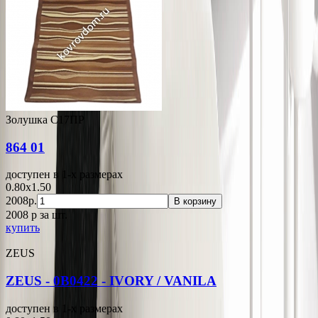
Золушка С17ПР
864 01
доступен в 1-x размерах
0.80x1.50
2008р.
В корзину
2008
p
за шт.
купить
ZEUS
ZEUS - 0B0422 - IVORY / VANILA
доступен в 1-x размерах