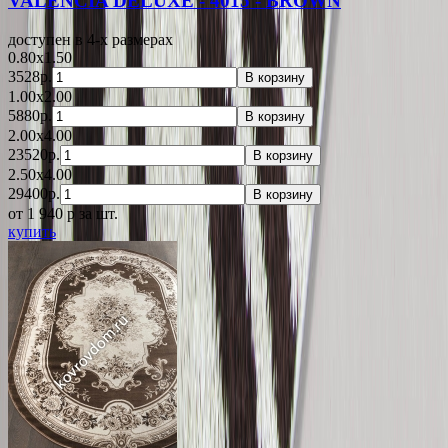
VALENCIA DELUXE - 4015 - BROWN
доступен в 4-x размерах
0.80x1.50
3528р.
В корзину
1.00x2.00
5880р.
В корзину
2.00x4.00
23520р.
В корзину
2.50x4.00
29400р.
В корзину
от 1 940
p
за шт.
купить