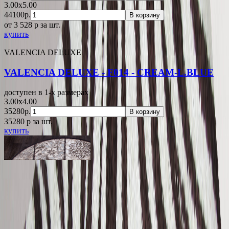
3.00x5.00
44100р.
В корзину
от 3 528
p
за шт.
купить
VALENCIA DELUXE
VALENCIA DELUXE - F014 - CREAM-L.BLUE
доступен в 1-x размерах
3.00x4.00
35280р.
В корзину
35280
p
за шт.
купить