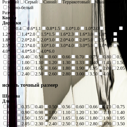
Розовый
Серый
Синий
Терракотовый
Фиолетовый
Черно-белый
Размер
Ковры
Дорожки
0.4*0.4
0.6*1.1
0.8*1.5
1.0*1.0
1.0*2.0
1.0*3.0
1.2*1.7
1.4*2.0
1.5*1.5
1.6*2.3
1.6*3.0
1.8*2.5
1.8*3.5
2.0*2.0
2.0*3.0
2.0*4.0
2.0*5.0
2.5*2.5
2.5*3.5
2.5*4.0
3.0*3.0
3.0*4.0
3.0*5.0
3.0*6.0
4.0*4.0
4.0*5.0
4.0*6.0
0.30
0.40
0.50
0.60
0.66
0.70
0.75
0.80
0.90
0.98
1.00
1.10
1.20
1.30
1.33
1.40
1.45
1.50
1.55
1.60
1.65
1.66
1.80
1.90
1.95
2.00
2.05
2.30
2.40
2.50
2.60
2.80
3.00
3.50
4.00
искать точный размер
Ширина
Длина
0.30
0.35
0.40
0.50
0.56
0.60
0.66
0.70
0.75
0.80
0.90
0.98
1.00
1.10
1.20
1.30
1.33
1.40
1.45
1.50
1.55
1.60
1.65
1.66
1.80
1.90
1.95
2.00
2.05
2.30
2.40
2.50
2.60
2.80
3.00
3.50