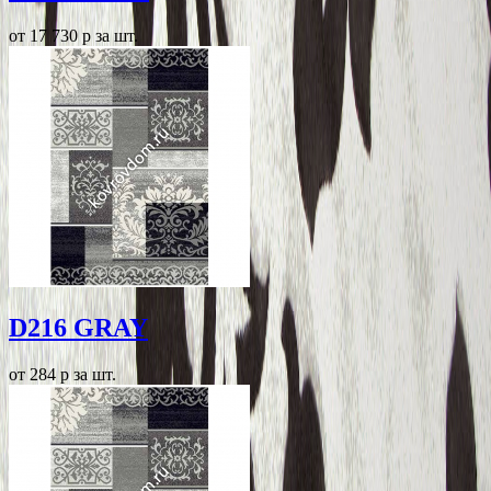
от 17 730
p
за шт.
D216 GRAY
от 284
p
за шт.