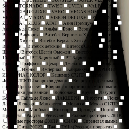
SOFIT
SUNRISE
SUNSTEP
SUPER VIZYON
Sweet
TORNADO
TWIST
UVITA
VALENCIA
VALENCIA DELUXE
VARO
VEGAS HOME
VENECIA
VISION
VISION DELUXE
YAKAMOZ
ZEUGMA
ZEUS
АГАТ
Азия Премиум
Акварель
Акварель де Люкс
Альфа
Брио
Вернисаж Хитсет
Веста
Виктория
Витебск Вернисаж Хитсет
Витебск
Версаль Хитсет
Витебск Версаль Хитсет Люкс
Витебск
Вивальди
Витебск детский
Витебск Сахара
Витебск
Шегги
Витебск Шегги Фьюжен
Витебск Эспрессо
ВТ
10-цветный
ВТ 8-цветный
ВТ 8-цветный дорожки
Гранат
Граффити
Декор
Джелато
Дуэт
Золушка
С17ПР
Иконы
Империал
Кайраккум
КАРВИНГ
ИМПЕРИАЛ КОЛОР
Кашемир С72ПР
Китай
-КОМПЛЕКТЫ ковриков д/ванн
Коврик c разрезным
ворсом Профи new
Коврик с прорезиненным основанием
Коврики для ванной
Консонанс
Круиз
Лазурит
Комбо
Лайла де Люкс
ЛАКШЕРИ
Либерти
Лонж
Лофт
Люксор
Манхэттен
Мелисса
Мокко С17ПР
Мона Лиза
Монблан
Ноктюрн
Орландо
Порто
Премиум
Радуга
Ренессанс
Родные просторы С28ПР5
Родные просторы С30ПР
СИЛК
Сиреневая дымка
Сити
Сити 20С22
Тач
ТАЧ <(Россия)> покрытия