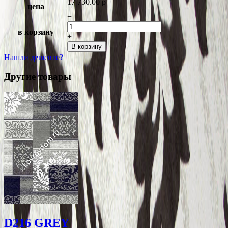
17 730.00
p
цена
−
в корзину
+
В корзину
Нашли дешевле?
Другие товары
D216 GREY