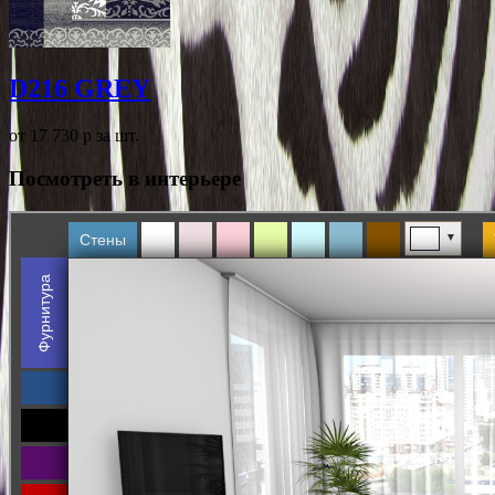
D216 GREY
от 17 730
p
за шт.
Посмотреть в интерьере