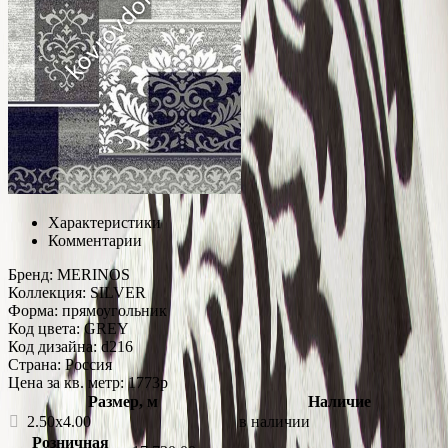
Характеристики
Комментарии
Бренд:
MERINOS
Коллекция:
SILVER
Форма:
прямоугольник
Код цвета:
GREY
Код дизайна:
d216
Страна:
Россия
Цена за кв. метр: 1773
p
Размер, м
Наличие
2.50x4.00
в наличии
Розничная