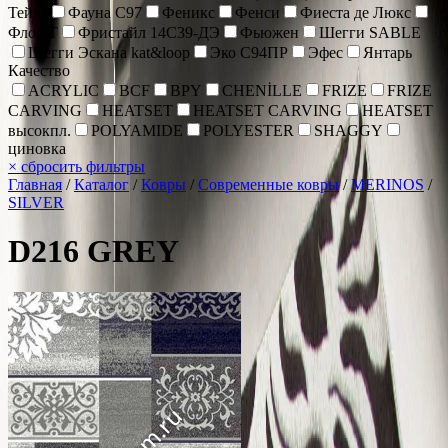
Тейда
Фауна С97
Феникс
Фенси
Фиеста де Люкс
Флор Т
Фристайл 14С39-ДЭ
Фьюжен
Шегги SABLE
Шегги Эскана kat&loop
Эко С94ПР
Эфес
Янтарь
Качество
ACRYLIC
BCF
BPY
CHENİLLE
FRIZE
FRIZE
CARVING
HEATSET
HEATSET CARVING
HEATSET
высокпл.
POLYAMIDE
POLYESTER
SHAGGY
циновка
×
сбросить фильтры
Главная
/
Каталог
/
Ковры
/
Современные ковры
/
MERINOS
/
SILVER
D216 GREY