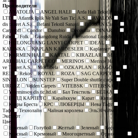
за шт.
Производители
ANATOLIA
ANGEL HALI
Arda Hali Tekstil San. Ve Tic.
LTD
Atlantik Iplik Ve Yali San Tic. A.S.
AVALON
Bade
dis ticaret A.S.
Befani Tekstil Sanayi
BOSSAN Carpet
Carpetoff
Condor
Danubio
Decovilla
DINARSU
Faber
Folk
Guangdong Ruida International Logistics Co., Ltd.
HEILONGJIANG LANYI CARPET
IDEAL
IRAN
KALINKA
KAPLAN KARDESLER
Kaplanser
KARAT
KARMEN HALI
KARTAL
KIRAZLAR
MASHAD
ARDEHAL CARPET CO
MERINOS
Merinos Hall Sanayi
ve Ticaret A.S.
Moldabela
OZKAPLAN
RAGOLLE
REIS
Rekos
ROYAL
ROZA
SAG CARPETS
SINTELON
SUNSTEP
Super Double shuttle carpet
URGAZ
Velden Carpets
VITEBSK
VITEBSK CARPETS
Yaseminsoy dis tic.ltd.sti
Бал Текстиль
БЕЛКА
БРЕСТ
ВЕЛД КАРПЕТС
Карайккум
Карат
Китай коврики
Ковры Бреста
КРС
ЛЮБЕРЦЫ
Нева Тафт
Роял
Тафт
Технолайн
Чайная королева
ЭльЭйч Импорт энд
Экспорт
Цвет
Бежевый
Голубой
Желтый
Зеленый
Коричневый
Красный
Кремовый
Многоцветный
Оранжевый