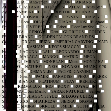
ANTALIA
Antwerpen
AQUILON
ARIANS
ARMINA
ASTANA
ATLANTIS
ATLAS
Atlas Star
Aylin
BAMBINI
BOHO
BOSTON
BUHARA
COLIZEY
COSMIC SHAGGY
CRYSTAL
DA VINCI
Danubio
Deco
DIAMOND
DIANA
DIOS
Eilegant
Emir Naturel
EVEREST
F
Faber
Floor Lux Sisal
Folk
GAVANA
GENOVA
Gent
GLORIOUS
GOLDEN
FALCON BRAND
GOLDEN FALCON BRAND DS
GONCA
GRAFF
IBIZA
IMPERIAL CARVING
KAIR
KAMEA
KASHAN
KEOPS SHAGGY
Kids
Kortriek
LAGUNA
LALI
LEONARDO
LIMAN
LOTOS
MALAGA
MANGO
MATRIX
MEGA
CARVING
MILAN
MONBLAN
Mono
MONTANA
MORANO
NATUREL
NEO
NOVARO
NUANCE 70
OLYMPOS
OSMANLIM
PACIFIC CARVING
PACIFIC тёплый
PAMIR
PARADISE
PERU
PIERRE
CARDIN BIANCO
PLATINUM
PLAY
REFLEKS
RICHI
RIMMA LUX
RIO
ROXY
ROYAL
RT
SAN REMO
San-Marino
SARAR NATUREL
Sencer
SERENITY
SHAGGY STYLE
SHAGGY ULTRA
SHAGGY XXX
SHAHREZA
SIERRA
SIGMA
SILVER
SIMIRA
SKROLL
SMILE
SOFFI
SOFIA