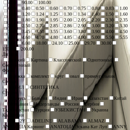
4.00
90.00
100.00
0.30
0.40
0.50
0.60
0.70
0.75
0.80
0.83
1.00
1.10
1.20
1.24
1.25
1.30
1.34
1.40
1.50
1.60
1.70
1.80
1.90
1.95
2.00
2.05
2.20
2.30
2.35
2.40
2.50
2.70
2.85
2.86
2.90
3.00
3.20
3.30
3.40
3.45
3.50
3.55
3.60
3.80
3.90
4.00
4.50
4.55
4.60
4.70
4.80
4.85
4.90
5.00
5.50
5.55
5.60
6.00
18.00
24.10
25.00
29.70
30.00
150.00
200.00
Дизайн
Детский
Картина
Классический
Однотонный
Современный
Форма
дорожка
комплект
круг
овал
прямоугольник
Состав
АКРИЛ
СИНТЕТИКА
Страна
Беларусь
Бельгия
Индия
Иран
Казахстан
Китай
Молдавия
Нидерланды
Россия
Сербия
Таджикистан
Турция
УЗБЕКИСТАН
Украина
Коллекция
1Y
2Y
ADELINE
ALABAMA
ALMAZ
ANATOLIA Карвинг
ANATOLIA Эскана Кат Луп
ANNY