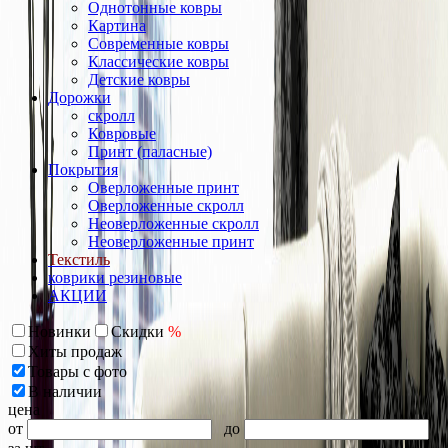
Однотонные ковры
Картина
Современные ковры
Классические ковры
Детские ковры
Дорожки
скролл
Ковровые
Принт (паласные)
Покрытия
Оверложенные принт
Оверложенные скролл
Неоверложенные скролл
Неоверложенные принт
Текстиль
коврики резиновые
АКЦИИ
Новинки
Скидки
%
Хиты продаж
Товары с фото
В наличии
цена
от
до