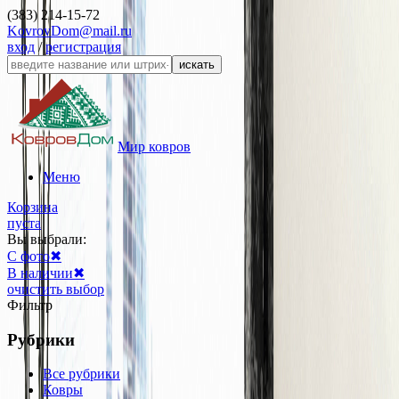
(383) 214-15-72
KovrovDom@mail.ru
вход
/
регистрация
искать
Мир ковров
Меню
Корзина
пуста
Вы выбрали:
С фото
✖
В наличии
✖
очистить выбор
Фильтр
Рубрики
Все рубрики
Ковры