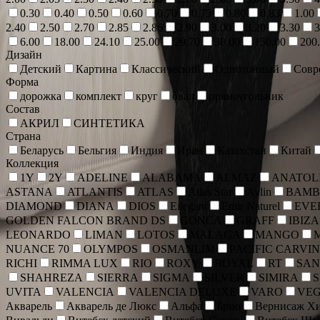
0.30
0.40
0.50
0.60
0.70
0.75
0.80
0.83
1.00
2.40
2.50
2.70
2.85
2.86
2.90
3.00
3.20
3.30
3
6.00
18.00
24.10
25.00
29.70
30.00
150.00
200
Дизайн
Детский
Картина
Классический
Однотонный
Совр
Форма
дорожка
комплект
круг
овал
прямоугольник
Состав
АКРИЛ
СИНТЕТИКА
Страна
Беларусь
Бельгия
Индия
Иран
Казахстан
Китай
Коллекция
1Y
2Y
ADELINE
ALABAMA
ALMAZ
ANATOLI
ASTANA
ATLANTIS
ATLAS
Atlas Star
Aylin
BAMB
DIAMOND
DIANA
DIOS
Eilegant
Emir Naturel
EVE
GOLDEN FALCON BRAND DS
GONCA
GRAFF
IBIZA
LEONARDO
LIMAN
LOTOS
MALAGA
MANGO
NUANCE 70
OLYMPOS
OSMANLIM
PACIFIC CARVI
RICHI
RIMMA LUX
RIO
ROXY
ROYAL
RT
SAN
SHAHREZA
SIERRA
SIGMA
SILVER
SIMIRA
UVITA
VALENCIA
VALENCIA DELUXE
VARO
VE
Акварель
Акварель де Люкс
Альфа
Брио
Вернисаж Хи