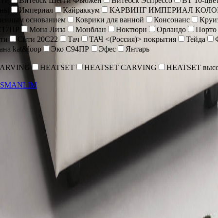
гги
Витебск Шегги Фьюжен
Витебск Эспрессо
ВТ 10-цве
оны
Империал
Кайраккум
КАРВИНГ ИМПЕРИАЛ КОЛО
иненным основанием
Коврики для ванной
Консонанс
Круи
С17ПР
Мона Лиза
Монблан
Ноктюрн
Орландо
Порто
ти
Сити 20С22
Тач
ТАЧ <(Россия)> покрытия
Тейда
ана kat&loop
Эко С94ПР
Эфес
Янтарь
CARVING
HEATSET
HEATSET CARVING
HEATSET высо
SMANLIM