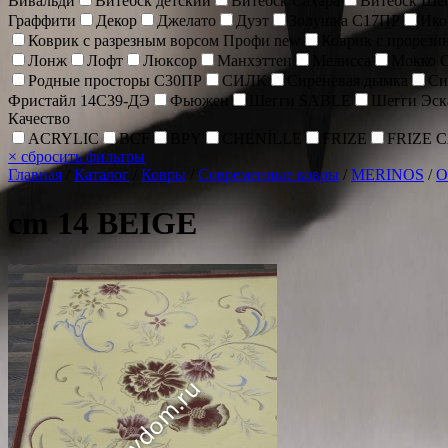
Вивальди
Витебск детский
Витебск Сахара
Витебск Ше
Граффити
Декор
Джелато
Дуэт
Золушка С17ПР
Ик
Коврик c разрезным ворсом Профи new
Коврик с прорез
Лонж
Лофт
Люксор
Манхэттен
Мелисса
Мокко 
Родные просторы С30ПР
СИЛК
Сиреневая дымка
Си
Фристайл 14С39-ДЭ
Фьюжен
Шегги SABLE
Шегги Эск
Качество
ACRYLIC
BCF
BPY
CHENİLLE
FRIZE
FRIZE 
×
сбросить фильтры
Главная
/
Каталог
/
Ковры
/
Современные ковры
/
MERINOS
/
O
cm 14 BEIGE