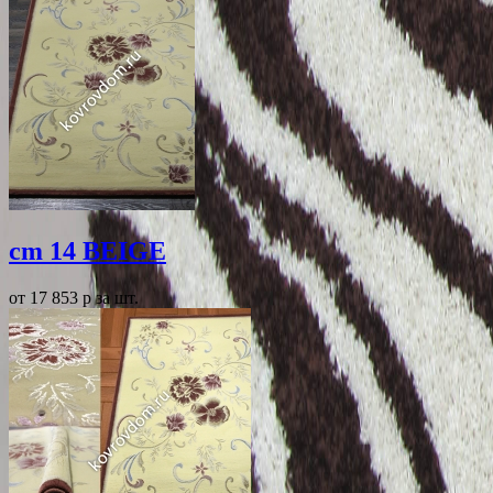
cm 14 BEIGE
от 17 853
p
за шт.