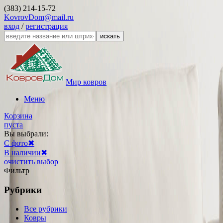
(383) 214-15-72
KovrovDom@mail.ru
вход
/
регистрация
искать
Мир ковров
Меню
Корзина
пуста
Вы выбрали:
С фото
✖
В наличии
✖
очистить выбор
Фильтр
Рубрики
Все рубрики
Ковры