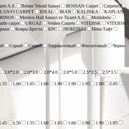
aret A.S.
Befani Tekstil Sanayi
BOSSAN Carpet
Carpetoff
 LANYI CARPET
IDEAL
IRAN
KALINKA
KAPLAN
RINOS
Merinos Hall Sanayi ve Ticaret A.S.
Moldabela
ttle carpet
URGAZ
Velden Carpets
VITEBSK
VITEBSK
врики
Ковры Бреста
КРС
ЛЮБЕРЦЫ
Нева Тафт
ый
Серый
Синий
Терракотовый
Фиолетовый
Черно-
2.0*2.0
2.0*3.0
2.0*4.0
2.0*5.0
2.5*2.5
2.5*3.5
1.55
1.60
1.65
1.66
1.80
1.90
1.95
2.00
2.05
1.45
1.50
1.55
1.60
1.65
1.66
1.80
1.90
1.95