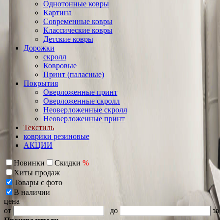
Однотонные ковры
Картина
Современные ковры
Классические ковры
Детские ковры
Дорожки
скролл
Ковровые
Принт (паласные)
Покрытия
Оверложенные принт
Оверложенные скролл
Неоверложенные скролл
Неоверложенные принт
Текстиль
коврики резиновые
АКЦИИ
Новинки
Скидки
%
Хиты продаж
Товары с фото
В наличии
цена
от
до
за