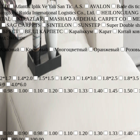
 LTD
Atlantik Iplik Ve Yali San Tic. A.S.
AVALON
Bade dis tic
angdong Ruida International Logistics Co., Ltd.
HEILONGJIANG
RTAL
KIRAZLAR
MASHAD ARDEHAL CARPET CO
ME
A
SAG CARPETS
SINTELON
SUNSTEP
Super Double shu
БРЕСТ
ВЕЛД КАРПЕТС
Карайккум
Карат
Китай ко
нд Экспорт
Красный
Кремовый
Многоцветный
Оранжевый
Розов
.2*1.7
1.4*2.0
1.5*1.5
1.6*2.3
1.6*3.0
1.8*2.5
1.8*3.5
5.0
4.0*6.0
0.98
1.00
1.10
1.20
1.30
1.33
1.40
1.45
1.50
0.80
0.90
0.98
1.00
1.10
1.20
1.30
1.33
1.40
.00
90.00
100.00