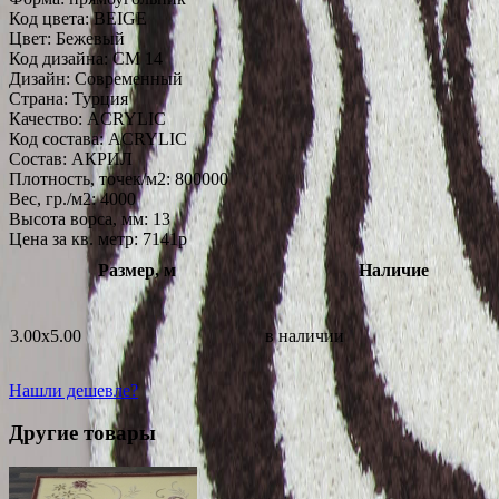
Код цвета:
BEIGE
Цвет:
Бежевый
Код дизайна:
CM 14
Дизайн:
Современный
Страна:
Турция
Качество:
ACRYLIC
Код состава:
ACRYLIC
Состав:
АКРИЛ
Плотность, точек/м2:
800000
Вес, гр./м2:
4000
Высота ворса, мм:
13
Цена за кв. метр: 7141
p
Размер, м
Наличие
3.00x5.00
в наличии
Нашли дешевле?
Другие товары