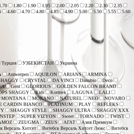
1.70
1.80
1.90
1.95
2.00
2.05
2.20
2.30
2.35
5
4.60
4.70
4.80
4.85
4.90
5.00
5.50
5.55
5.60
Турция
УЗБЕКИСТАН
Украина
A
Antwerpen
AQUILON
ARIANS
ARMINA
SHAGGY
CRYSTAL
DA VINCI
Danubio
Deco
VA
Gent
GLORIOUS
GOLDEN FALCON BRAND
OPS SHAGGY
Kids
Kortriek
LAGUNA
LALI
MONTANA
MORANO
NATUREL
NEO
NOVARO
E CARDIN BIANCO
PLATINUM
PLAY
REFLEKS
TY
SHAGGY STYLE
SHAGGY ULTRA
SHAGGY XXX
NSTEP
SUPER VIZYON
Sweet
TORNADO
TWIST
AMOZ
ZEUGMA
ZEUS
АГАТ
Азия Премиум
к Версаль Хитсет
Витебск Версаль Хитсет Люкс
Витебск