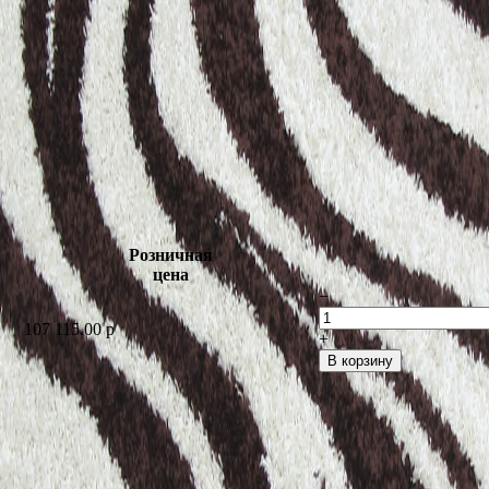
Розничная
цена
−
107 115.00
p
+
В корзину