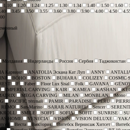
1.10
1.20
1.24
1.25
1.30
1.34
1.40
1.50
1.60
.40
3.45
3.50
3.55
3.60
3.80
3.90
4.00
4.50
4.5
.00
еменный
Молдавия
Нидерланды
Россия
Сербия
Таджикистан
A Карвинг
ANATOLIA Эскана Кат Луп
ANNY
ANTALI
INI
BOHO
BOSTON
BUHARA
COLIZEY
COSMIC 
REST
F
Faber
Floor Lux Sisal
Folk
GAVANA
GENO
IMPERIAL CARVING
KAIR
KAMEA
KASHAN
KE
MATRIX
MEGA CARVING
MILAN
MONBLAN
Mono
NG
PACIFIC тёплый
PAMIR
PARADISE
PERU
PIERR
 REMO
San-Marino
SARAR NATUREL
Sencer
SERENI
SKROLL
SMILE
SOFFI
SOFIA
SOFIT
SUNRISE
SU
GAS HOME
VENECIA
VISION
VISION DELUXE
YAK
тсет
Веста
Виктория
Витебск Вернисаж Хитсет
Витебс