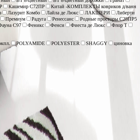
тный
ВТ 8-цветный
ВТ 8-цветный дорожки
Гранат
Р
Кашемир С72ПР
Китай -КОМПЛЕКТЫ ковриков д/ванн
з
Лазурит Комбо
Лайла де Люкс
ЛАКШЕРИ
Либерти
Премиум
Радуга
Ренессанс
Родные просторы С28ПР5
Фауна С97
Феникс
Фенси
Фиеста де Люкс
Флор Т
кпл.
POLYAMIDE
POLYESTER
SHAGGY
циновка