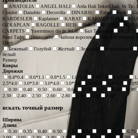
Производители
ANATOLIA
ANGEL HALI
Arda Hali Tekstil San. Ve Tic.
Condor
Danubio
Decovilla
DINARSU
Faber
Folk
Gu
KARDESLER
Kaplanser
KARAT
KARMEN HALI
KA
OZKAPLAN
RAGOLLE
REIS
Rekos
ROYAL
ROZ
CARPETS
Yaseminsoy dis tic.ltd.sti
Бал Текстиль
БЕЛКА
Роял Тафт
Технолайн
Чайная королева
ЭльЭйч Импорт э
Цвет
Бежевый
Голубой
Желтый
Зеленый
Коричневый
белый
Размер
Ковры
Дорожки
0.4*0.4
0.6*1.1
0.8*1.5
1.0*1.0
1.0*2.0
1.0*3.0
1
2.5*4.0
3.0*3.0
3.0*4.0
3.0*5.0
3.0*6.0
4.0*4.0
4.0*
0.30
0.40
0.50
0.60
0.66
0.70
0.75
0.80
0.90
2.30
2.40
2.50
2.60
2.80
3.00
3.50
4.00
искать точный размер
Ширина
Длина
0.30
0.35
0.40
0.50
0.56
0.60
0.66
0.70
0.75
2.00
2.05
2.30
2.40
2.50
2.60
2.80
3.00
3.50
4