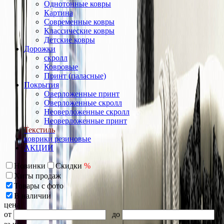
Однотонные ковры
Картина
Современные ковры
Классические ковры
Детские ковры
Дорожки
скролл
Ковровые
Принт (паласные)
Покрытия
Оверложенные принт
Оверложенные скролл
Неоверложенные скролл
Неоверложенные принт
Текстиль
коврики резиновые
АКЦИИ
Новинки
Скидки
%
Хиты продаж
Товары с фото
В наличии
цена
от
до