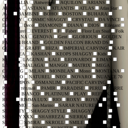
ANTALIA
Antwerpen
AQUILON
ARIANS
ARMINA
ASTANA
ATLANTIS
ATLAS
Atlas Star
Aylin
BAMBINI
BOHO
BOSTON
BUHARA
COLIZEY
COSMIC SHAGGY
CRYSTAL
DA VINCI
Danubio
Deco
DIAMOND
DIANA
DIOS
Eilegant
Emir Naturel
EVEREST
F
Faber
Floor Lux Sisal
Folk
GAVANA
GENOVA
Gent
GLORIOUS
GOLDEN
FALCON BRAND
GOLDEN FALCON BRAND DS
GONCA
GRAFF
IBIZA
IMPERIAL CARVING
KAIR
KAMEA
KASHAN
KEOPS SHAGGY
Kids
Kortriek
LAGUNA
LALI
LEONARDO
LIMAN
LOTOS
MALAGA
MANGO
MATRIX
MEGA
CARVING
MILAN
MONBLAN
Mono
MONTANA
MORANO
NATUREL
NEO
NOVARO
NUANCE 70
OLYMPOS
OSMANLIM
PACIFIC CARVING
PACIFIC тёплый
PAMIR
PARADISE
PERU
PIERRE
CARDIN BIANCO
PLATINUM
PLAY
REFLEKS
RICHI
RIMMA LUX
RIO
ROXY
ROYAL
RT
SAN REMO
San-Marino
SARAR NATUREL
Sencer
SERENITY
SHAGGY STYLE
SHAGGY ULTRA
SHAGGY XXX
SHAHREZA
SIERRA
SIGMA
SILVER
SIMIRA
SKROLL
SMILE
SOFFI
SOFIA