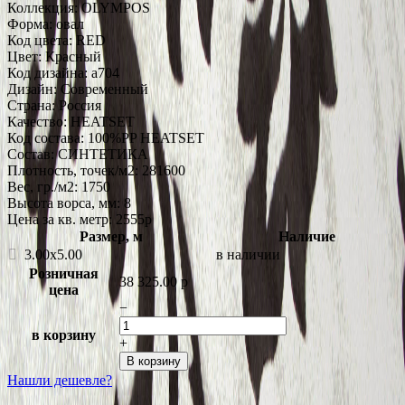
Коллекция:
OLYMPOS
Форма:
овал
Код цвета:
RED
Цвет:
Красный
Код дизайна:
a704
Дизайн:
Современный
Страна:
Россия
Качество:
HEATSET
Код состава:
100%PP HEATSET
Состав:
СИНТЕТИКА
Плотность, точек/м2:
281600
Вес, гр./м2:
1750
Высота ворса, мм:
8
Цена за кв. метр: 2555
p
Размер, м
Наличие
3.00x5.00
в наличии
Розничная
38 325.00
p
цена
−
в корзину
+
В корзину
Нашли дешевле?