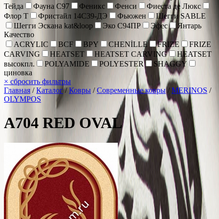
Тейда
Фауна С97
Феникс
Фенси
Фиеста де Люкс
Флор Т
Фристайл 14С39-ДЭ
Фьюжен
Шегги SABLE
Шегги Эскана kat&loop
Эко С94ПР
Эфес
Янтарь
Качество
ACRYLIC
BCF
BPY
CHENİLLE
FRIZE
FRIZE
CARVING
HEATSET
HEATSET CARVING
HEATSET
высокпл.
POLYAMIDE
POLYESTER
SHAGGY
циновка
×
сбросить фильтры
Главная
/
Каталог
/
Ковры
/
Современные ковры
/
MERINOS
/
OLYMPOS
A704 RED OVAL