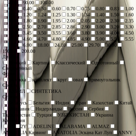
4.00
90.00
100.00
0.30
0.40
0.50
0.60
0.70
0.75
0.80
0.83
1.00
1.10
1.20
1.24
1.25
1.30
1.34
1.40
1.50
1.60
1.70
1.80
1.90
1.95
2.00
2.05
2.20
2.30
2.35
2.40
2.50
2.70
2.85
2.86
2.90
3.00
3.20
3.30
3.40
3.45
3.50
3.55
3.60
3.80
3.90
4.00
4.50
4.55
4.60
4.70
4.80
4.85
4.90
5.00
5.50
5.55
5.60
6.00
18.00
24.10
25.00
29.70
30.00
150.00
200.00
Дизайн
Детский
Картина
Классический
Однотонный
Современный
Форма
дорожка
комплект
круг
овал
прямоугольник
Состав
АКРИЛ
СИНТЕТИКА
Страна
Беларусь
Бельгия
Индия
Иран
Казахстан
Китай
Молдавия
Нидерланды
Россия
Сербия
Таджикистан
Турция
УЗБЕКИСТАН
Украина
Коллекция
1Y
2Y
ADELINE
ALABAMA
ALMAZ
ANATOLIA Карвинг
ANATOLIA Эскана Кат Луп
ANNY