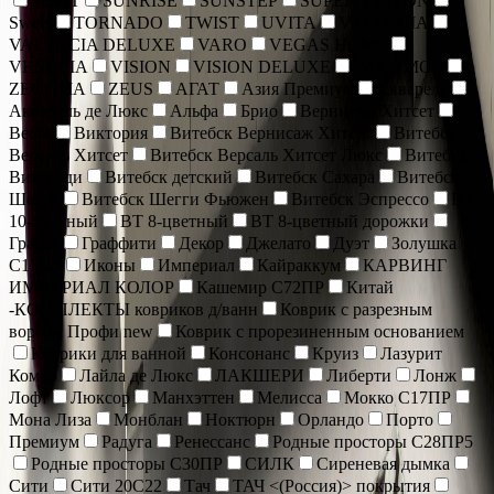
SOFIT
SUNRISE
SUNSTEP
SUPER VIZYON
Sweet
TORNADO
TWIST
UVITA
VALENCIA
VALENCIA DELUXE
VARO
VEGAS HOME
VENECIA
VISION
VISION DELUXE
YAKAMOZ
ZEUGMA
ZEUS
АГАТ
Азия Премиум
Акварель
Акварель де Люкс
Альфа
Брио
Вернисаж Хитсет
Веста
Виктория
Витебск Вернисаж Хитсет
Витебск
Версаль Хитсет
Витебск Версаль Хитсет Люкс
Витебск
Вивальди
Витебск детский
Витебск Сахара
Витебск
Шегги
Витебск Шегги Фьюжен
Витебск Эспрессо
ВТ
10-цветный
ВТ 8-цветный
ВТ 8-цветный дорожки
Гранат
Граффити
Декор
Джелато
Дуэт
Золушка
С17ПР
Иконы
Империал
Кайраккум
КАРВИНГ
ИМПЕРИАЛ КОЛОР
Кашемир С72ПР
Китай
-КОМПЛЕКТЫ ковриков д/ванн
Коврик c разрезным
ворсом Профи new
Коврик с прорезиненным основанием
Коврики для ванной
Консонанс
Круиз
Лазурит
Комбо
Лайла де Люкс
ЛАКШЕРИ
Либерти
Лонж
Лофт
Люксор
Манхэттен
Мелисса
Мокко С17ПР
Мона Лиза
Монблан
Ноктюрн
Орландо
Порто
Премиум
Радуга
Ренессанс
Родные просторы С28ПР5
Родные просторы С30ПР
СИЛК
Сиреневая дымка
Сити
Сити 20С22
Тач
ТАЧ <(Россия)> покрытия