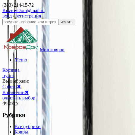
(383) 214-15-72
KovrovDom@mail.ru
вход
/
регистрация
искать
Мир ковров
Меню
Корзина
пуста
Вы выбрали:
С фото
✖
В наличии
✖
очистить выбор
Фильтр
Рубрики
Все рубрики
Ковры