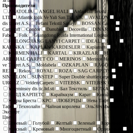
за шт.
Производители
ANATOLIA
ANGEL HALI
Arda Hali Tekstil San. Ve Tic.
LTD
Atlantik Iplik Ve Yali San Tic. A.S.
AVALON
Bade
dis ticaret A.S.
Befani Tekstil Sanayi
BOSSAN Carpet
Carpetoff
Condor
Danubio
Decovilla
DINARSU
Faber
Folk
Guangdong Ruida International Logistics Co., Ltd.
HEILONGJIANG LANYI CARPET
IDEAL
IRAN
KALINKA
KAPLAN KARDESLER
Kaplanser
KARAT
KARMEN HALI
KARTAL
KIRAZLAR
MASHAD
ARDEHAL CARPET CO
MERINOS
Merinos Hall Sanayi
ve Ticaret A.S.
Moldabela
OZKAPLAN
RAGOLLE
REIS
Rekos
ROYAL
ROZA
SAG CARPETS
SINTELON
SUNSTEP
Super Double shuttle carpet
URGAZ
Velden Carpets
VITEBSK
VITEBSK CARPETS
Yaseminsoy dis tic.ltd.sti
Бал Текстиль
БЕЛКА
БРЕСТ
ВЕЛД КАРПЕТС
Карайккум
Карат
Китай коврики
Ковры Бреста
КРС
ЛЮБЕРЦЫ
Нева Тафт
Роял
Тафт
Технолайн
Чайная королева
ЭльЭйч Импорт энд
Экспорт
Цвет
Бежевый
Голубой
Желтый
Зеленый
Коричневый
Красный
Кремовый
Многоцветный
Оранжевый