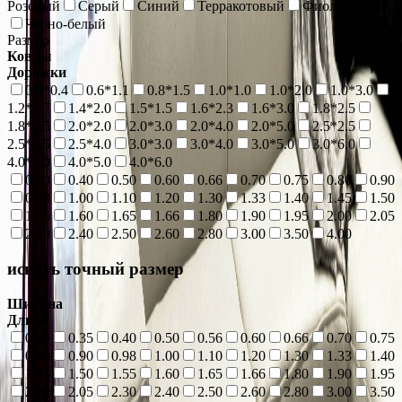
Розовый
Серый
Синий
Терракотовый
Фиолетовый
Черно-белый
Размер
Ковры
Дорожки
0.4*0.4
0.6*1.1
0.8*1.5
1.0*1.0
1.0*2.0
1.0*3.0
1.2*1.7
1.4*2.0
1.5*1.5
1.6*2.3
1.6*3.0
1.8*2.5
1.8*3.5
2.0*2.0
2.0*3.0
2.0*4.0
2.0*5.0
2.5*2.5
2.5*3.5
2.5*4.0
3.0*3.0
3.0*4.0
3.0*5.0
3.0*6.0
4.0*4.0
4.0*5.0
4.0*6.0
0.30
0.40
0.50
0.60
0.66
0.70
0.75
0.80
0.90
0.98
1.00
1.10
1.20
1.30
1.33
1.40
1.45
1.50
1.55
1.60
1.65
1.66
1.80
1.90
1.95
2.00
2.05
2.30
2.40
2.50
2.60
2.80
3.00
3.50
4.00
искать точный размер
Ширина
Длина
0.30
0.35
0.40
0.50
0.56
0.60
0.66
0.70
0.75
0.80
0.90
0.98
1.00
1.10
1.20
1.30
1.33
1.40
1.45
1.50
1.55
1.60
1.65
1.66
1.80
1.90
1.95
2.00
2.05
2.30
2.40
2.50
2.60
2.80
3.00
3.50