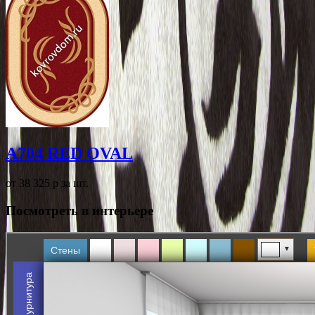
A704 RED OVAL
от 38 325
p
за шт.
Посмотреть в интерьере