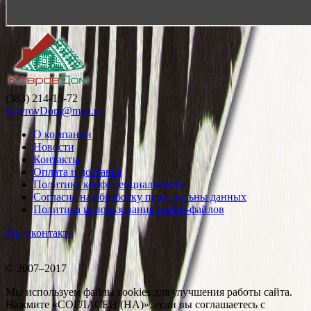
(383) 214-15-72
KovrovDom@mail.ru
О компании
Новости
Контакты
Оплата и доставка
Политика конфиденциальности
Согласие на обработку персональны данных
Политика использования cookie-файлов
Мы вконтакте
© 2007–2017
Мы используем файлы cookies для улучшения работы сайта.
Нажмите «СОГЛАСЕН (НА)», если вы соглашаетесь с