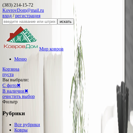
(383) 214-15-72
KovrovDom@mail.ru
вход
/
регистрация
искать
Мир ковров
Меню
Корзина
пуста
Вы выбрали:
С фото
✖
В наличии
✖
очистить выбор
Фильтр
Рубрики
Все рубрики
Ковры