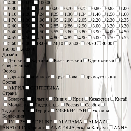
4.00
90.00
100.00
0.30
0.40
0.50
0.60
0.70
0.75
0.80
0.83
1.00
1.10
1.20
1.24
1.25
1.30
1.34
1.40
1.50
1.60
1.70
1.80
1.90
1.95
2.00
2.05
2.20
2.30
2.35
2.40
2.50
2.70
2.85
2.86
2.90
3.00
3.20
3.30
3.40
3.45
3.50
3.55
3.60
3.80
3.90
4.00
4.50
4.55
4.60
4.70
4.80
4.85
4.90
5.00
5.50
5.55
5.60
6.00
18.00
24.10
25.00
29.70
30.00
150.00
200.00
Дизайн
Детский
Картина
Классический
Однотонный
Современный
Форма
дорожка
комплект
круг
овал
прямоугольник
Состав
АКРИЛ
СИНТЕТИКА
Страна
Беларусь
Бельгия
Индия
Иран
Казахстан
Китай
Молдавия
Нидерланды
Россия
Сербия
Таджикистан
Турция
УЗБЕКИСТАН
Украина
Коллекция
1Y
2Y
ADELINE
ALABAMA
ALMAZ
ANATOLIA Карвинг
ANATOLIA Эскана Кат Луп
ANNY