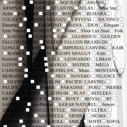
ANTALIA
Antwerpen
AQUILON
ARIANS
ARMINA
ASTANA
ATLANTIS
ATLAS
Atlas Star
Aylin
BAMBINI
BOHO
BOSTON
BUHARA
COLIZEY
COSMIC SHAGGY
CRYSTAL
DA VINCI
Danubio
Deco
DIAMOND
DIANA
DIOS
Eilegant
Emir Naturel
EVEREST
F
Faber
Floor Lux Sisal
Folk
GAVANA
GENOVA
Gent
GLORIOUS
GOLDEN
FALCON BRAND
GOLDEN FALCON BRAND DS
GONCA
GRAFF
IBIZA
IMPERIAL CARVING
KAIR
KAMEA
KASHAN
KEOPS SHAGGY
Kids
Kortriek
LAGUNA
LALI
LEONARDO
LIMAN
LOTOS
MALAGA
MANGO
MATRIX
MEGA
CARVING
MILAN
MONBLAN
Mono
MONTANA
MORANO
NATUREL
NEO
NOVARO
NUANCE 70
OLYMPOS
OSMANLIM
PACIFIC CARVING
PACIFIC тёплый
PAMIR
PARADISE
PERU
PIERRE
CARDIN BIANCO
PLATINUM
PLAY
REFLEKS
RICHI
RIMMA LUX
RIO
ROXY
ROYAL
RT
SAN REMO
San-Marino
SARAR NATUREL
Sencer
SERENITY
SHAGGY STYLE
SHAGGY ULTRA
SHAGGY XXX
SHAHREZA
SIERRA
SIGMA
SILVER
SIMIRA
SKROLL
SMILE
SOFFI
SOFIA