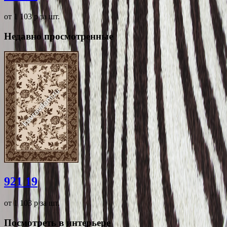
от 1 103
p
за шт.
Недавно просмотренные
921 19
от 1 103
p
за шт.
Посмотреть в интерьере