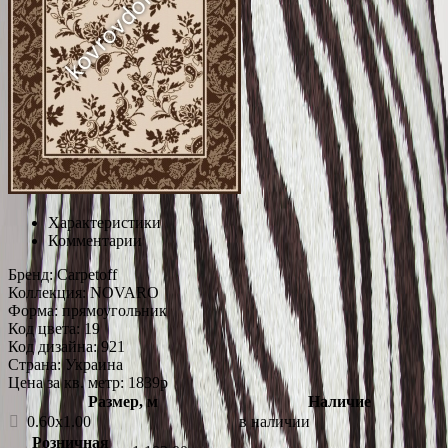
Характеристики
Комментарии
Бренд:
Carpetoff
Коллекция:
NOVARO
Форма:
прямоугольник
Код цвета:
19
Код дизайна:
921
Страна:
Украина
Цена за кв. метр: 1839
p
Размер, м
Наличие
0.60x1.00
в наличии
Розничная