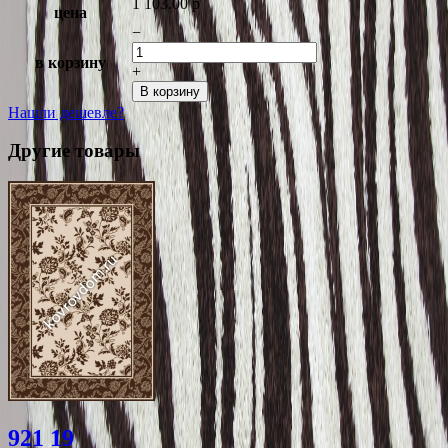
1 103.00
p
цена
−
в корзину
+
В корзину
Нашли дешевле?
Другие товары
921 19