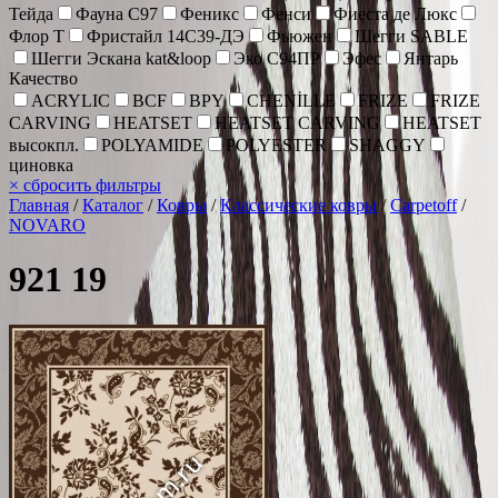
Тейда
Фауна С97
Феникс
Фенси
Фиеста де Люкс
Флор Т
Фристайл 14С39-ДЭ
Фьюжен
Шегги SABLE
Шегги Эскана kat&loop
Эко С94ПР
Эфес
Янтарь
Качество
ACRYLIC
BCF
BPY
CHENİLLE
FRIZE
FRIZE
CARVING
HEATSET
HEATSET CARVING
HEATSET
высокпл.
POLYAMIDE
POLYESTER
SHAGGY
циновка
×
сбросить фильтры
Главная
/
Каталог
/
Ковры
/
Классические ковры
/
Carpetoff
/
NOVARO
921 19