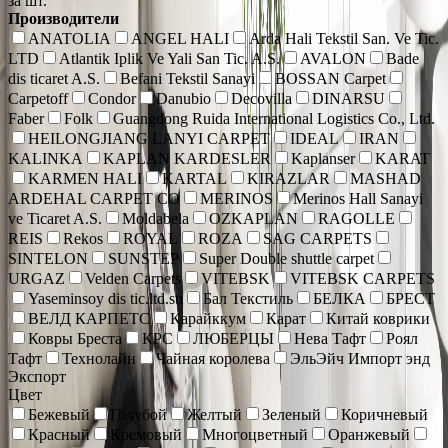
за шт.
Производители
ANATOLIA
ANGEL HALI
Arda Hali Tekstil San. Ve Tic.
LTD
Atlantik Iplik Ve Yali San Tic. A.S.
AVALON
Bade
dis ticaret A.S.
Befani Tekstil Sanayi
BOSSAN Carpet
Carpetoff
Condor
Danubio
Decovilla
DINARSU
Faber
Folk
Guangdong Ruida International Logistics Co., Ltd.
HEILONGJIANG LANYI CARPET
IDEAL
IRAN
KALINKA
KAPLAN KARDESLER
Kaplanser
KARAT
KARMEN HALI
KARTAL
KIRAZLAR
MASHAD
ARDEHAL CARPET CO
MERINOS
Merinos Hall Sanayi
ve Ticaret A.S.
Moldabela
OZKAPLAN
RAGOLLE
REIS
Rekos
ROYAL
ROZA
SAG CARPETS
SINTELON
SUNSTEP
Super Double shuttle carpet
URGAZ
Velden Carpets
VITEBSK
VITEBSK CARPETS
Yaseminsoy dis tic.ltd.sti
Бал Текстиль
БЕЛКА
БРЕСТ
ВЕЛД КАРПЕТС
Карайккум
Карат
Китай коврики
Ковры Бреста
КРС
ЛЮБЕРЦЫ
Нева Тафт
Роял
Тафт
Технолайн
Чайная королева
ЭльЭйч Импорт энд
Экспорт
Цвет
Бежевый
Голубой
Желтый
Зеленый
Коричневый
Красный
Кремовый
Многоцветный
Оранжевый