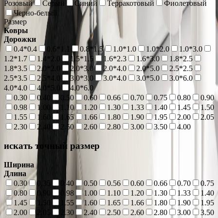
Розовый
Серый
Синий
Терракотовый
Фиолетовый
Черно-белый
Размер
Ковры
Дорожки
0.4*0.4
0.6*1.1
0.8*1.5
1.0*1.0
1.0*2.0
1.0*3.0
1.2*1.7
1.4*2.0
1.5*1.5
1.6*2.3
1.6*3.0
1.8*2.5
1.8*3.5
2.0*2.0
2.0*3.0
2.0*4.0
2.0*5.0
2.5*2.5
2.5*3.5
2.5*4.0
3.0*3.0
3.0*4.0
3.0*5.0
3.0*6.0
4.0*4.0
4.0*5.0
4.0*6.0
0.30
0.40
0.50
0.60
0.66
0.70
0.75
0.80
0.90
0.98
1.00
1.10
1.20
1.30
1.33
1.40
1.45
1.50
1.55
1.60
1.65
1.66
1.80
1.90
1.95
2.00
2.05
2.30
2.40
2.50
2.60
2.80
3.00
3.50
4.00
искать точный размер
Ширина
Длина
0.30
0.35
0.40
0.50
0.56
0.60
0.66
0.70
0.75
0.80
0.90
0.98
1.00
1.10
1.20
1.30
1.33
1.40
1.45
1.50
1.55
1.60
1.65
1.66
1.80
1.90
1.95
2.00
2.05
2.30
2.40
2.50
2.60
2.80
3.00
3.50