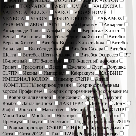
SOFIT
SUNRISE
SUNSTEP
SUPER VIZYON
Sweet
TORNADO
TWIST
UVITA
VALENCIA
VALENCIA DELUXE
VARO
VEGAS HOME
VENECIA
VISION
VISION DELUXE
YAKAMOZ
ZEUGMA
ZEUS
АГАТ
Азия Премиум
Акварель
Акварель де Люкс
Альфа
Брио
Вернисаж Хитсет
Веста
Виктория
Витебск Вернисаж Хитсет
Витебск
Версаль Хитсет
Витебск Версаль Хитсет Люкс
Витебск
Вивальди
Витебск детский
Витебск Сахара
Витебск
Шегги
Витебск Шегги Фьюжен
Витебск Эспрессо
ВТ
10-цветный
ВТ 8-цветный
ВТ 8-цветный дорожки
Гранат
Граффити
Декор
Джелато
Дуэт
Золушка
С17ПР
Иконы
Империал
Кайраккум
КАРВИНГ
ИМПЕРИАЛ КОЛОР
Кашемир С72ПР
Китай
-КОМПЛЕКТЫ ковриков д/ванн
Коврик c разрезным
ворсом Профи new
Коврик с прорезиненным основанием
Коврики для ванной
Консонанс
Круиз
Лазурит
Комбо
Лайла де Люкс
ЛАКШЕРИ
Либерти
Лонж
Лофт
Люксор
Манхэттен
Мелисса
Мокко С17ПР
Мона Лиза
Монблан
Ноктюрн
Орландо
Порто
Премиум
Радуга
Ренессанс
Родные просторы С28ПР5
Родные просторы С30ПР
СИЛК
Сиреневая дымка
Сити
Сити 20С22
Тач
ТАЧ <(Россия)> покрытия