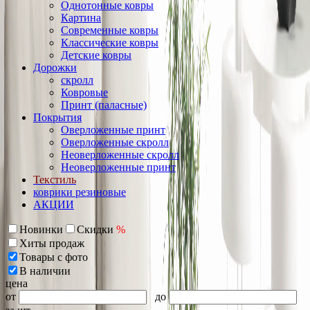
Однотонные ковры
Картина
Современные ковры
Классические ковры
Детские ковры
Дорожки
скролл
Ковровые
Принт (паласные)
Покрытия
Оверложенные принт
Оверложенные скролл
Неоверложенные скролл
Неоверложенные принт
Текстиль
коврики резиновые
АКЦИИ
Новинки
Скидки
%
Хиты продаж
Товары с фото
В наличии
цена
от
до