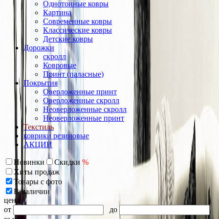
Однотонные ковры
Картина
Современные ковры
Классические ковры
Детские ковры
Дорожки
скролл
Ковровые
Принт (паласные)
Покрытия
Оверложенные принт
Оверложенные скролл
Неоверложенные скролл
Неоверложенные принт
Текстиль
коврики резиновые
АКЦИИ
Новинки
Скидки
%
Хиты продаж
Товары с фото
В наличии
цена
от
до