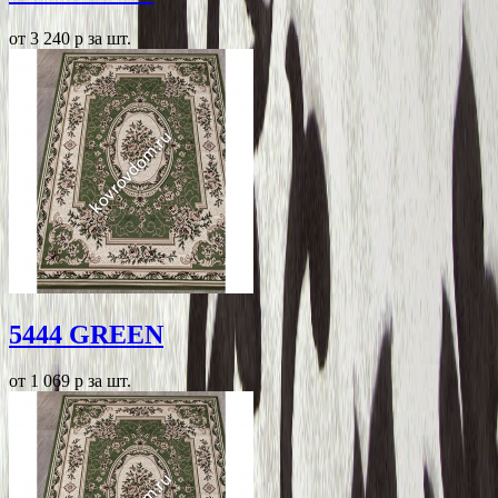
от 3 240
p
за шт.
5444 GREEN
от 1 069
p
за шт.