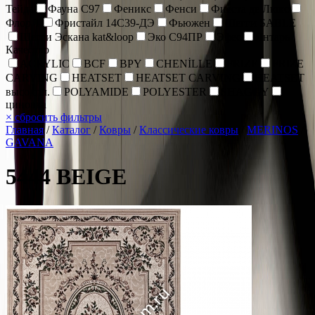
Тейда
Фауна С97
Феникс
Фенси
Фиеста де Люкс
Флор Т
Фристайл 14С39-ДЭ
Фьюжен
Шегги SABLE
Шегги Эскана kat&loop
Эко С94ПР
Эфес
Янтарь
Качество
ACRYLIC
BCF
BPY
CHENİLLE
FRIZE
FRIZE
CARVING
HEATSET
HEATSET CARVING
HEATSET
высокпл.
POLYAMIDE
POLYESTER
SHAGGY
циновка
×
сбросить фильтры
Главная
/
Каталог
/
Ковры
/
Классические ковры
/
MERINOS
/
GAVANA
5444 BEIGE