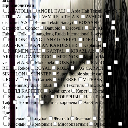
за шт.
Производители
ANATOLIA
ANGEL HALI
Arda Hali Tekstil San. Ve Tic.
LTD
Atlantik Iplik Ve Yali San Tic. A.S.
AVALON
Bade
dis ticaret A.S.
Befani Tekstil Sanayi
BOSSAN Carpet
Carpetoff
Condor
Danubio
Decovilla
DINARSU
Faber
Folk
Guangdong Ruida International Logistics Co., Ltd.
HEILONGJIANG LANYI CARPET
IDEAL
IRAN
KALINKA
KAPLAN KARDESLER
Kaplanser
KARAT
KARMEN HALI
KARTAL
KIRAZLAR
MASHAD
ARDEHAL CARPET CO
MERINOS
Merinos Hall Sanayi
ve Ticaret A.S.
Moldabela
OZKAPLAN
RAGOLLE
REIS
Rekos
ROYAL
ROZA
SAG CARPETS
SINTELON
SUNSTEP
Super Double shuttle carpet
URGAZ
Velden Carpets
VITEBSK
VITEBSK CARPETS
Yaseminsoy dis tic.ltd.sti
Бал Текстиль
БЕЛКА
БРЕСТ
ВЕЛД КАРПЕТС
Карайккум
Карат
Китай коврики
Ковры Бреста
КРС
ЛЮБЕРЦЫ
Нева Тафт
Роял
Тафт
Технолайн
Чайная королева
ЭльЭйч Импорт энд
Экспорт
Цвет
Бежевый
Голубой
Желтый
Зеленый
Коричневый
Красный
Кремовый
Многоцветный
Оранжевый