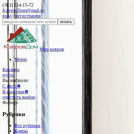
(383) 214-15-72
KovrovDom@mail.ru
вход
/
регистрация
искать
Мир ковров
Меню
Корзина
пуста
Вы выбрали:
С фото
✖
В наличии
✖
очистить выбор
Фильтр
Рубрики
Все рубрики
Ковры