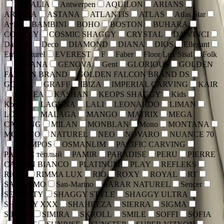
ANTALIA
Antwerpen
AQUILON
ARIANS
ARMINA
ASTANA
ATLANTIS
ATLAS
Atlas Star
Aylin
BAMBINI
BOHO
BOSTON
BUHARA
COLIZEY
COSMIC SHAGGY
CRYSTAL
DA VINCI
Danubio
Deco
DIAMOND
DIANA
DIOS
Eilegant
Emir Naturel
EVEREST
F
Faber
Floor Lux Sisal
Folk
GAVANA
GENOVA
Gent
GLORIOUS
GOLDEN
FALCON BRAND
GOLDEN FALCON BRAND DS
GONCA
GRAFF
IBIZA
IMPERIAL CARVING
KAIR
KAMEA
KASHAN
KEOPS SHAGGY
Kids
Kortriek
LAGUNA
LALI
LEONARDO
LIMAN
LOTOS
MALAGA
MANGO
MATRIX
MEGA
CARVING
MILAN
MONBLAN
Mono
MONTANA
MORANO
NATUREL
NEO
NOVARO
NUANCE 70
OLYMPOS
OSMANLIM
PACIFIC CARVING
PACIFIC тёплый
PAMIR
PARADISE
PERU
PIERRE
CARDIN BIANCO
PLATINUM
PLAY
REFLEKS
RICHI
RIMMA LUX
RIO
ROXY
ROYAL
RT
SAN REMO
San-Marino
SARAR NATUREL
Sencer
SERENITY
SHAGGY STYLE
SHAGGY ULTRA
SHAGGY XXX
SHAHREZA
SIERRA
SIGMA
SILVER
SIMIRA
SKROLL
SMILE
SOFFI
SOFIA