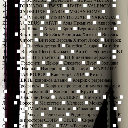
SOFIT
SUNRISE
SUNSTEP
SUPER VIZYON
Sweet
TORNADO
TWIST
UVITA
VALENCIA
VALENCIA DELUXE
VARO
VEGAS HOME
VENECIA
VISION
VISION DELUXE
YAKAMOZ
ZEUGMA
ZEUS
АГАТ
Азия Премиум
Акварель
Акварель де Люкс
Альфа
Брио
Вернисаж Хитсет
Веста
Виктория
Витебск Вернисаж Хитсет
Витебск
Версаль Хитсет
Витебск Версаль Хитсет Люкс
Витебск
Вивальди
Витебск детский
Витебск Сахара
Витебск
Шегги
Витебск Шегги Фьюжен
Витебск Эспрессо
ВТ
10-цветный
ВТ 8-цветный
ВТ 8-цветный дорожки
Гранат
Граффити
Декор
Джелато
Дуэт
Золушка
С17ПР
Иконы
Империал
Кайраккум
КАРВИНГ
ИМПЕРИАЛ КОЛОР
Кашемир С72ПР
Китай
-КОМПЛЕКТЫ ковриков д/ванн
Коврик c разрезным
ворсом Профи new
Коврик с прорезиненным основанием
Коврики для ванной
Консонанс
Круиз
Лазурит
Комбо
Лайла де Люкс
ЛАКШЕРИ
Либерти
Лонж
Лофт
Люксор
Манхэттен
Мелисса
Мокко С17ПР
Мона Лиза
Монблан
Ноктюрн
Орландо
Порто
Премиум
Радуга
Ренессанс
Родные просторы С28ПР5
Родные просторы С30ПР
СИЛК
Сиреневая дымка
Сити
Сити 20С22
Тач
ТАЧ <(Россия)> покрытия