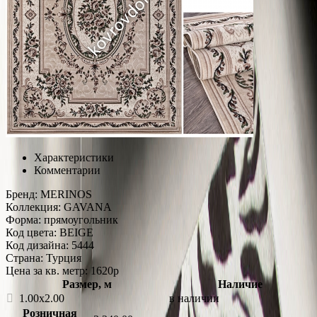
Характеристики
Комментарии
Бренд:
MERINOS
Коллекция:
GAVANA
Форма:
прямоугольник
Код цвета:
BEIGE
Код дизайна:
5444
Страна:
Турция
Цена за кв. метр: 1620
p
Размер, м
Наличие
1.00x2.00
в наличии
Розничная