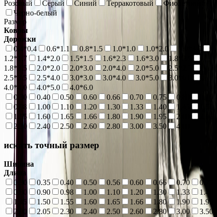
Розовый
Серый
Синий
Терракотовый
Фиолетовый
Черно-белый
Размер
Ковры
Дорожки
0.4*0.4
0.6*1.1
0.8*1.5
1.0*1.0
1.0*2.0
1.0*3.0
1.2*1.7
1.4*2.0
1.5*1.5
1.6*2.3
1.6*3.0
1.8*2.5
1.8*3.5
2.0*2.0
2.0*3.0
2.0*4.0
2.0*5.0
2.5*2.5
2.5*3.5
2.5*4.0
3.0*3.0
3.0*4.0
3.0*5.0
3.0*6.0
4.0*4.0
4.0*5.0
4.0*6.0
0.30
0.40
0.50
0.60
0.66
0.70
0.75
0.80
0.90
0.98
1.00
1.10
1.20
1.30
1.33
1.40
1.45
1.50
1.55
1.60
1.65
1.66
1.80
1.90
1.95
2.00
2.05
2.30
2.40
2.50
2.60
2.80
3.00
3.50
4.00
искать точный размер
Ширина
Длина
0.30
0.35
0.40
0.50
0.56
0.60
0.66
0.70
0.75
0.80
0.90
0.98
1.00
1.10
1.20
1.30
1.33
1.40
1.45
1.50
1.55
1.60
1.65
1.66
1.80
1.90
1.95
2.00
2.05
2.30
2.40
2.50
2.60
2.80
3.00
3.50