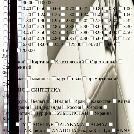
4.00
90.00
100.00
0.30
0.40
0.50
0.60
0.70
0.75
0.80
0.83
1.00
1.10
1.20
1.24
1.25
1.30
1.34
1.40
1.50
1.60
1.70
1.80
1.90
1.95
2.00
2.05
2.20
2.30
2.35
2.40
2.50
2.70
2.85
2.86
2.90
3.00
3.20
3.30
3.40
3.45
3.50
3.55
3.60
3.80
3.90
4.00
4.50
4.55
4.60
4.70
4.80
4.85
4.90
5.00
5.50
5.55
5.60
6.00
18.00
24.10
25.00
29.70
30.00
150.00
200.00
Дизайн
Детский
Картина
Классический
Однотонный
Современный
Форма
дорожка
комплект
круг
овал
прямоугольник
Состав
АКРИЛ
СИНТЕТИКА
Страна
Беларусь
Бельгия
Индия
Иран
Казахстан
Китай
Молдавия
Нидерланды
Россия
Сербия
Таджикистан
Турция
УЗБЕКИСТАН
Украина
Коллекция
1Y
2Y
ADELINE
ALABAMA
ALMAZ
ANATOLIA Карвинг
ANATOLIA Эскана Кат Луп
ANNY