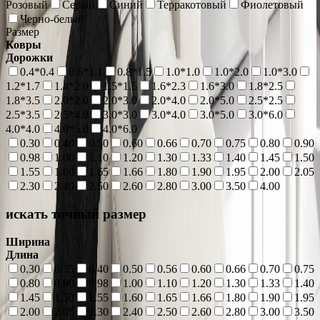
Розовый
Серый
Синий
Терракотовый
Фиолетовый
Черно-белый
Размер
Ковры
Дорожки
0.4*0.4
0.6*1.1
0.8*1.5
1.0*1.0
1.0*2.0
1.0*3.0
1.2*1.7
1.4*2.0
1.5*1.5
1.6*2.3
1.6*3.0
1.8*2.5
1.8*3.5
2.0*2.0
2.0*3.0
2.0*4.0
2.0*5.0
2.5*2.5
2.5*3.5
2.5*4.0
3.0*3.0
3.0*4.0
3.0*5.0
3.0*6.0
4.0*4.0
4.0*5.0
4.0*6.0
0.30
0.40
0.50
0.60
0.66
0.70
0.75
0.80
0.90
0.98
1.00
1.10
1.20
1.30
1.33
1.40
1.45
1.50
1.55
1.60
1.65
1.66
1.80
1.90
1.95
2.00
2.05
2.30
2.40
2.50
2.60
2.80
3.00
3.50
4.00
искать точный размер
Ширина
Длина
0.30
0.35
0.40
0.50
0.56
0.60
0.66
0.70
0.75
0.80
0.90
0.98
1.00
1.10
1.20
1.30
1.33
1.40
1.45
1.50
1.55
1.60
1.65
1.66
1.80
1.90
1.95
2.00
2.05
2.30
2.40
2.50
2.60
2.80
3.00
3.50