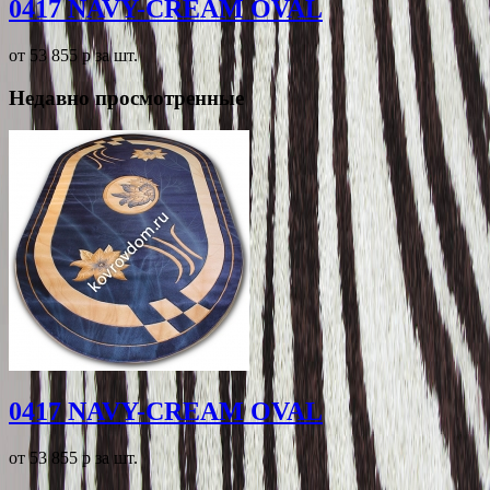
0417 NAVY-CREAM OVAL
от 53 855
p
за шт.
Недавно просмотренные
0417 NAVY-CREAM OVAL
от 53 855
p
за шт.