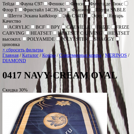
Тейда
Фауна С97
Феникс
Фенси
Фиеста де Люкс
Флор Т
Фристайл 14С39-ДЭ
Фьюжен
Шегги SABLE
Шегги Эскана kat&loop
Эко С94ПР
Эфес
Янтарь
Качество
ACRYLIC
BCF
BPY
CHENİLLE
FRIZE
FRIZE
CARVING
HEATSET
HEATSET CARVING
HEATSET
высокпл.
POLYAMIDE
POLYESTER
SHAGGY
циновка
×
сбросить фильтры
Главная
/
Каталог
/
Ковры
/
Современные ковры
/
MERINOS
/
DIAMOND
0417 NAVY-CREAM OVAL
Скидка 30%