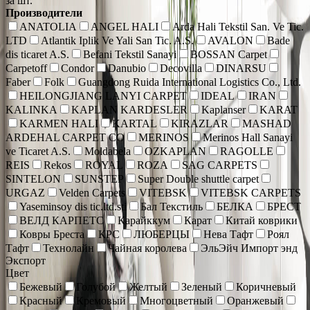
за шт.
Производители
ANATOLIA
ANGEL HALI
Arda Hali Tekstil San. Ve Tic.
LTD
Atlantik Iplik Ve Yali San Tic. A.S.
AVALON
Bade
dis ticaret A.S.
Befani Tekstil Sanayi
BOSSAN Carpet
Carpetoff
Condor
Danubio
Decovilla
DINARSU
Faber
Folk
Guangdong Ruida International Logistics Co., Ltd.
HEILONGJIANG LANYI CARPET
IDEAL
IRAN
KALINKA
KAPLAN KARDESLER
Kaplanser
KARAT
KARMEN HALI
KARTAL
KIRAZLAR
MASHAD
ARDEHAL CARPET CO
MERINOS
Merinos Hall Sanayi
ve Ticaret A.S.
Moldabela
OZKAPLAN
RAGOLLE
REIS
Rekos
ROYAL
ROZA
SAG CARPETS
SINTELON
SUNSTEP
Super Double shuttle carpet
URGAZ
Velden Carpets
VITEBSK
VITEBSK CARPETS
Yaseminsoy dis tic.ltd.sti
Бал Текстиль
БЕЛКА
БРЕСТ
ВЕЛД КАРПЕТС
Карайккум
Карат
Китай коврики
Ковры Бреста
КРС
ЛЮБЕРЦЫ
Нева Тафт
Роял
Тафт
Технолайн
Чайная королева
ЭльЭйч Импорт энд
Экспорт
Цвет
Бежевый
Голубой
Желтый
Зеленый
Коричневый
Красный
Кремовый
Многоцветный
Оранжевый