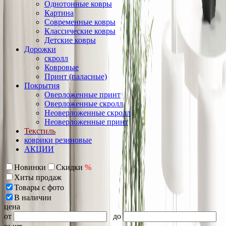
Однотонные ковры
Картина
Современные ковры
Классические ковры
Детские ковры
Дорожки
скролл
Ковровые
Принт (паласные)
Покрытия
Оверложенные принт
Оверложенные скролл
Неоверложенные скролл
Неоверложенные принт
Текстиль
коврики резиновые
АКЦИИ
Новинки
Скидки
%
Хиты продаж
Товары с фото
В наличии
цена
от
до