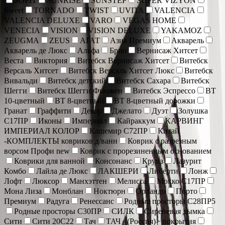
SOFIT
SUNRISE
SUNSTEP
SUPER VIZYON
Sweet
TORNADO
TWIST
UVITA
VALENCIA
VALENCIA DELUXE
VARO
VEGAS HOME
VENECIA
VISION
VISION DELUXE
YAKAMOZ
ZEUGMA
ZEUS
АГАТ
Азия Премиум
Акварель
Акварель де Люкс
Альфа
Брио
Вернисаж Хитсет
Веста
Виктория
Витебск Вернисаж Хитсет
Витебск
Версаль Хитсет
Витебск Версаль Хитсет Люкс
Витебск
Вивальди
Витебск детский
Витебск Сахара
Витебск
Шегги
Витебск Шегги Фьюжен
Витебск Эспрессо
ВТ
10-цветный
ВТ 8-цветный
ВТ 8-цветный дорожки
Гранат
Граффити
Декор
Джелато
Дуэт
Золушка
С17ПР
Иконы
Империал
Кайраккум
КАРВИНГ
ИМПЕРИАЛ КОЛОР
Кашемир С72ПР
Китай
-КОМПЛЕКТЫ ковриков д/ванн
Коврик c разрезным
ворсом Профи new
Коврик с прорезиненным основанием
Коврики для ванной
Консонанс
Круиз
Лазурит
Комбо
Лайла де Люкс
ЛАКШЕРИ
Либерти
Лонж
Лофт
Люксор
Манхэттен
Мелисса
Мокко С17ПР
Мона Лиза
Монблан
Ноктюрн
Орландо
Порто
Премиум
Радуга
Ренессанс
Родные просторы С28ПР5
Родные просторы С30ПР
СИЛК
Сиреневая дымка
Сити
Сити 20С22
Тач
ТАЧ <(Россия)> покрытия