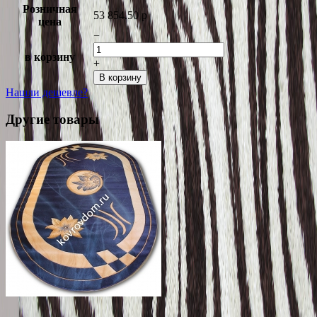
Розничная
53 854.50
p
цена
−
в корзину
+
В корзину
Нашли дешевле?
Другие товары