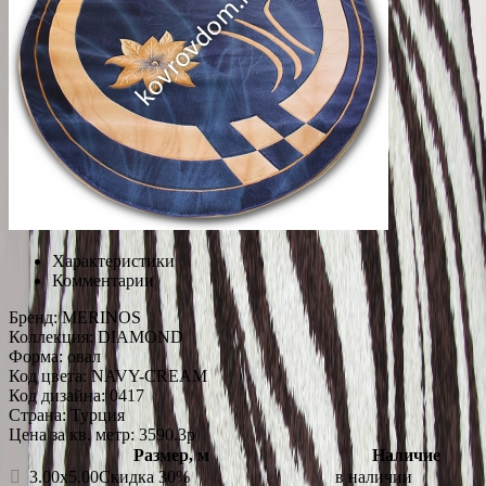
Характеристики
Комментарии
Бренд:
MERINOS
Коллекция:
DIAMOND
Форма:
овал
Код цвета:
NAVY-CREAM
Код дизайна:
0417
Страна:
Турция
Цена за кв. метр: 3590.3
p
Размер, м
Наличие
3.00x5.00
Скидка 30%
в наличии