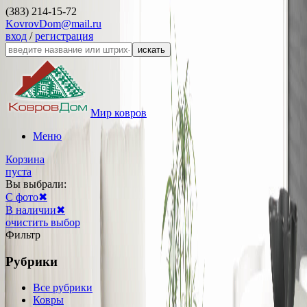
(383) 214-15-72
KovrovDom@mail.ru
вход
/
регистрация
искать
Мир ковров
Меню
Корзина
пуста
Вы выбрали:
С фото
✖
В наличии
✖
очистить выбор
Фильтр
Рубрики
Все рубрики
Ковры