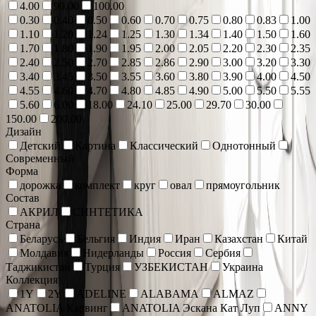
4.00
90.00
100.00
0.30
0.40
0.50
0.60
0.70
0.75
0.80
0.83
1.00
1.10
1.20
1.24
1.25
1.30
1.34
1.40
1.50
1.60
1.70
1.80
1.90
1.95
2.00
2.05
2.20
2.30
2.35
2.40
2.50
2.70
2.85
2.86
2.90
3.00
3.20
3.30
3.40
3.45
3.50
3.55
3.60
3.80
3.90
4.00
4.50
4.55
4.60
4.70
4.80
4.85
4.90
5.00
5.50
5.55
5.60
6.00
18.00
24.10
25.00
29.70
30.00
150.00
200.00
Дизайн
Детский
Картина
Классический
Однотонный
Современный
Форма
дорожка
комплект
круг
овал
прямоугольник
Состав
АКРИЛ
СИНТЕТИКА
Страна
Беларусь
Бельгия
Индия
Иран
Казахстан
Китай
Молдавия
Нидерланды
Россия
Сербия
Таджикистан
Турция
УЗБЕКИСТАН
Украина
Коллекция
1Y
2Y
ADELINE
ALABAMA
ALMAZ
ANATOLIA Карвинг
ANATOLIA Эскана Кат Луп
ANNY