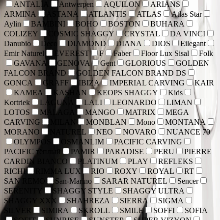
ANTALIA
Antwerpen
AQUILON
ARIANS
ARMINA
ASTANA
ATLANTIS
ATLAS
Atlas Star
Aylin
BAMBINI
BOHO
BOSTON
BUHARA
COLIZEY
COSMIC SHAGGY
CRYSTAL
DA VINCI
Danubio
Deco
DIAMOND
DIANA
DIOS
Eilegant
Emir Naturel
EVEREST
F
Faber
Floor Lux Sisal
Folk
GAVANA
GENOVA
Gent
GLORIOUS
GOLDEN
FALCON BRAND
GOLDEN FALCON BRAND DS
GONCA
GRAFF
IBIZA
IMPERIAL CARVING
KAIR
KAMEA
KASHAN
KEOPS SHAGGY
Kids
Kortriek
LAGUNA
LALI
LEONARDO
LIMAN
LOTOS
MALAGA
MANGO
MATRIX
MEGA
CARVING
MILAN
MONBLAN
Mono
MONTANA
MORANO
NATUREL
NEO
NOVARO
NUANCE 70
OLYMPOS
OSMANLIM
PACIFIC CARVING
PACIFIC тёплый
PAMIR
PARADISE
PERU
PIERRE
CARDIN BIANCO
PLATINUM
PLAY
REFLEKS
RICHI
RIMMA LUX
RIO
ROXY
ROYAL
RT
SAN REMO
San-Marino
SARAR NATUREL
Sencer
SERENITY
SHAGGY STYLE
SHAGGY ULTRA
SHAGGY XXX
SHAHREZA
SIERRA
SIGMA
SILVER
SIMIRA
SKROLL
SMILE
SOFFI
SOFIA