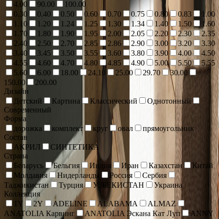
4.00
90.00
100.00
0.30
0.40
0.50
0.60
0.70
0.75
0.80
0.83
1.00
1.10
1.20
1.24
1.25
1.30
1.34
1.40
1.50
1.60
1.70
1.80
1.90
1.95
2.00
2.05
2.20
2.30
2.35
2.40
2.50
2.70
2.85
2.86
2.90
3.00
3.20
3.30
3.40
3.45
3.50
3.55
3.60
3.80
3.90
4.00
4.50
4.55
4.60
4.70
4.80
4.85
4.90
5.00
5.50
5.55
5.60
6.00
18.00
24.10
25.00
29.70
30.00
150.00
200.00
Дизайн
Детский
Картина
Классический
Однотонный
Современный
Форма
дорожка
комплект
круг
овал
прямоугольник
Состав
АКРИЛ
СИНТЕТИКА
Страна
Беларусь
Бельгия
Индия
Иран
Казахстан
Китай
Молдавия
Нидерланды
Россия
Сербия
Таджикистан
Турция
УЗБЕКИСТАН
Украина
Коллекция
1Y
2Y
ADELINE
ALABAMA
ALMAZ
ANATOLIA Карвинг
ANATOLIA Эскана Кат Луп
ANNY