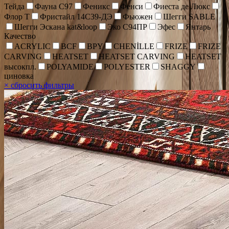
Тейда
Фауна С97
Феникс
Фенси
Фиеста де Люкс
Флор Т
Фристайл 14С39-ДЭ
Фьюжен
Шегги SABLE
Шегги Эскана kat&loop
Эко С94ПР
Эфес
Янтарь
Качество
ACRYLIC
BCF
BPY
CHENİLLE
FRIZE
FRIZE
CARVING
HEATSET
HEATSET CARVING
HEATSET
высокпл.
POLYAMIDE
POLYESTER
SHAGGY
циновка
×
сбросить фильтры