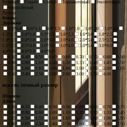
Розовый
Серый
Синий
Терракотовый
Фиолетовый
Черно-белый
Размер
Ковры
Дорожки
0.4*0.4
0.6*1.1
0.8*1.5
1.0*1.0
1.0*2.0
1.0*3.0
1.2*1.7
1.4*2.0
1.5*1.5
1.6*2.3
1.6*3.0
1.8*2.5
1.8*3.5
2.0*2.0
2.0*3.0
2.0*4.0
2.0*5.0
2.5*2.5
2.5*3.5
2.5*4.0
3.0*3.0
3.0*4.0
3.0*5.0
3.0*6.0
4.0*4.0
4.0*5.0
4.0*6.0
0.30
0.40
0.50
0.60
0.66
0.70
0.75
0.80
0.90
0.98
1.00
1.10
1.20
1.30
1.33
1.40
1.45
1.50
1.55
1.60
1.65
1.66
1.80
1.90
1.95
2.00
2.05
2.30
2.40
2.50
2.60
2.80
3.00
3.50
4.00
искать точный размер
Ширина
Длина
0.30
0.35
0.40
0.50
0.56
0.60
0.66
0.70
0.75
0.80
0.90
0.98
1.00
1.10
1.20
1.30
1.33
1.40
1.45
1.50
1.55
1.60
1.65
1.66
1.80
1.90
1.95
2.00
2.05
2.30
2.40
2.50
2.60
2.80
3.00
3.50