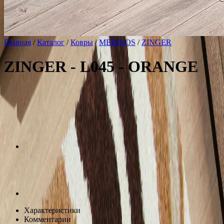
Главная
/
Каталог
/
Ковры
/
MERINOS
/
ZINGER
ZINGER - L045 - ORANGE
Характеристики
Комментарии