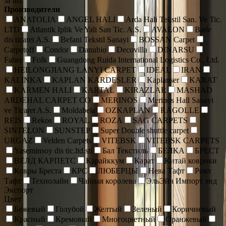
за шт.
Производители
ANATOLIA
ANGEL HALI
Arda Hali Tekstil San. Ve Tic.
LTD
Atlantik Iplik Ve Yali San Tic. A.S.
AVALON
Bade
dis ticaret A.S.
Befani Tekstil Sanayi
BOSSAN Carpet
Carpetoff
Condor
Danubio
Decovilla
DINARSU
Faber
Folk
Guangdong Ruida International Logistics Co., Ltd.
HEILONGJIANG LANYI CARPET
IDEAL
IRAN
KALINKA
KAPLAN KARDESLER
Kaplanser
KARAT
KARMEN HALI
KARTAL
KIRAZLAR
MASHAD
ARDEHAL CARPET CO
MERINOS
Merinos Hall Sanayi
ve Ticaret A.S.
Moldabela
OZKAPLAN
RAGOLLE
REIS
Rekos
ROYAL
ROZA
SAG CARPETS
SINTELON
SUNSTEP
Super Double shuttle carpet
URGAZ
Velden Carpets
VITEBSK
VITEBSK CARPETS
Yaseminsoy dis tic.ltd.sti
Бал Текстиль
БЕЛКА
БРЕСТ
ВЕЛД КАРПЕТС
Карайккум
Карат
Китай коврики
Ковры Бреста
КРС
ЛЮБЕРЦЫ
Нева Тафт
Роял
Тафт
Технолайн
Чайная королева
ЭльЭйч Импорт энд
Экспорт
Цвет
Бежевый
Голубой
Желтый
Зеленый
Коричневый
Красный
Кремовый
Многоцветный
Оранжевый