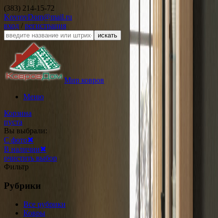
(383) 214-15-72
KovrovDom@mail.ru
вход
/
регистрация
искать
Мир ковров
Меню
Корзина
пуста
Вы выбрали:
С фото
✖
В наличии
✖
очистить выбор
Фильтр
Рубрики
Все рубрики
Ковры