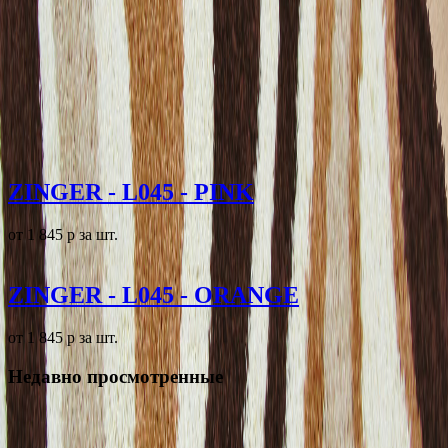
ZINGER - L045 - PINK
от 1 845
p
за шт.
ZINGER - L045 - ORANGE
от 1 845
p
за шт.
Недавно просмотренные