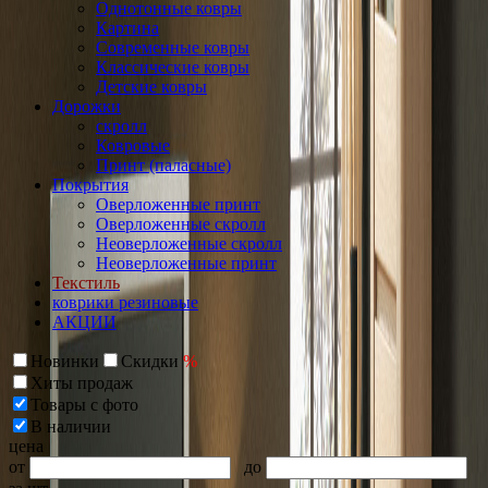
Однотонные ковры
Картина
Современные ковры
Классические ковры
Детские ковры
Дорожки
скролл
Ковровые
Принт (паласные)
Покрытия
Оверложенные принт
Оверложенные скролл
Неоверложенные скролл
Неоверложенные принт
Текстиль
коврики резиновые
АКЦИИ
Новинки
Скидки
%
Хиты продаж
Товары с фото
В наличии
цена
от
до