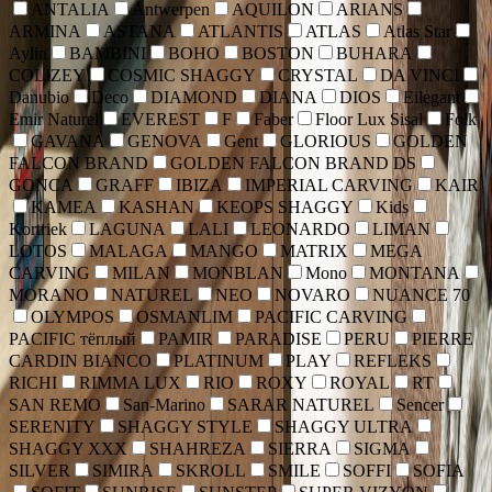
ANTALIA
Antwerpen
AQUILON
ARIANS
ARMINA
ASTANA
ATLANTIS
ATLAS
Atlas Star
Aylin
BAMBINI
BOHO
BOSTON
BUHARA
COLIZEY
COSMIC SHAGGY
CRYSTAL
DA VINCI
Danubio
Deco
DIAMOND
DIANA
DIOS
Eilegant
Emir Naturel
EVEREST
F
Faber
Floor Lux Sisal
Folk
GAVANA
GENOVA
Gent
GLORIOUS
GOLDEN
FALCON BRAND
GOLDEN FALCON BRAND DS
GONCA
GRAFF
IBIZA
IMPERIAL CARVING
KAIR
KAMEA
KASHAN
KEOPS SHAGGY
Kids
Kortriek
LAGUNA
LALI
LEONARDO
LIMAN
LOTOS
MALAGA
MANGO
MATRIX
MEGA
CARVING
MILAN
MONBLAN
Mono
MONTANA
MORANO
NATUREL
NEO
NOVARO
NUANCE 70
OLYMPOS
OSMANLIM
PACIFIC CARVING
PACIFIC тёплый
PAMIR
PARADISE
PERU
PIERRE
CARDIN BIANCO
PLATINUM
PLAY
REFLEKS
RICHI
RIMMA LUX
RIO
ROXY
ROYAL
RT
SAN REMO
San-Marino
SARAR NATUREL
Sencer
SERENITY
SHAGGY STYLE
SHAGGY ULTRA
SHAGGY XXX
SHAHREZA
SIERRA
SIGMA
SILVER
SIMIRA
SKROLL
SMILE
SOFFI
SOFIA