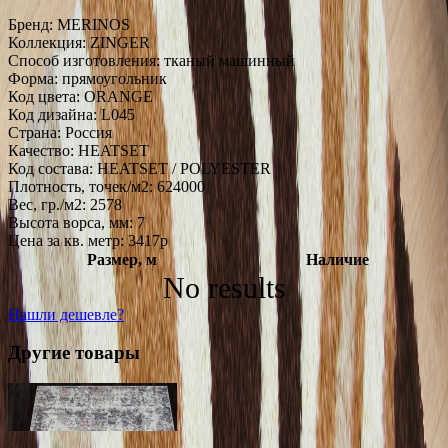
Бренд:
MERINOS
Коллекция:
ZINGER
Способ изготовления:
тканый машинный
Форма:
прямоугольник
Код цвета:
ORANGE
Код дизайна:
L045
Страна:
Россия
Качество:
HEATSET
Код состава:
HEATSET / POLYESTER
Плотность, точек/м2:
624000
Вес, гр./м2:
2578
Высота ворса, мм:
7
Цена за кв. метр: 3417
p
Размер, м
Наличие
No results
Нашли дешевле?
Другие товары