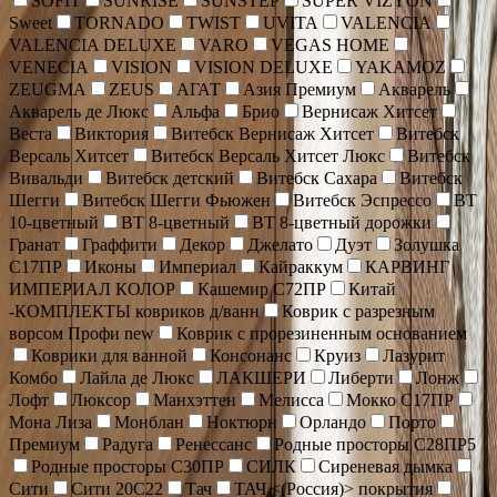
SOFIT
SUNRISE
SUNSTEP
SUPER VIZYON
Sweet
TORNADO
TWIST
UVITA
VALENCIA
VALENCIA DELUXE
VARO
VEGAS HOME
VENECIA
VISION
VISION DELUXE
YAKAMOZ
ZEUGMA
ZEUS
АГАТ
Азия Премиум
Акварель
Акварель де Люкс
Альфа
Брио
Вернисаж Хитсет
Веста
Виктория
Витебск Вернисаж Хитсет
Витебск
Версаль Хитсет
Витебск Версаль Хитсет Люкс
Витебск
Вивальди
Витебск детский
Витебск Сахара
Витебск
Шегги
Витебск Шегги Фьюжен
Витебск Эспрессо
ВТ
10-цветный
ВТ 8-цветный
ВТ 8-цветный дорожки
Гранат
Граффити
Декор
Джелато
Дуэт
Золушка
С17ПР
Иконы
Империал
Кайраккум
КАРВИНГ
ИМПЕРИАЛ КОЛОР
Кашемир С72ПР
Китай
-КОМПЛЕКТЫ ковриков д/ванн
Коврик c разрезным
ворсом Профи new
Коврик с прорезиненным основанием
Коврики для ванной
Консонанс
Круиз
Лазурит
Комбо
Лайла де Люкс
ЛАКШЕРИ
Либерти
Лонж
Лофт
Люксор
Манхэттен
Мелисса
Мокко С17ПР
Мона Лиза
Монблан
Ноктюрн
Орландо
Порто
Премиум
Радуга
Ренессанс
Родные просторы С28ПР5
Родные просторы С30ПР
СИЛК
Сиреневая дымка
Сити
Сити 20С22
Тач
ТАЧ <(Россия)> покрытия