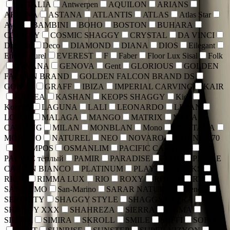
ANTALIA
Antwerpen
AQUILON
ARIANS
ARMINA
ASTANA
ATLANTIS
ATLAS
Atlas Star
Aylin
BAMBINI
BOHO
BOSTON
BUHARA
COLIZEY
COSMIC SHAGGY
CRYSTAL
DA VINCI
Danubio
Deco
DIAMOND
DIANA
DIOS
Eilegant
Emir Naturel
EVEREST
F
Faber
Floor Lux Sisal
Folk
GAVANA
GENOVA
Gent
GLORIOUS
GOLDEN
FALCON BRAND
GOLDEN FALCON BRAND DS
GONCA
GRAFF
IBIZA
IMPERIAL CARVING
KAIR
KAMEA
KASHAN
KEOPS SHAGGY
Kids
Kortriek
LAGUNA
LALI
LEONARDO
LIMAN
LOTOS
MALAGA
MANGO
MATRIX
MEGA
CARVING
MILAN
MONBLAN
Mono
MONTANA
MORANO
NATUREL
NEO
NOVARO
NUANCE 70
OLYMPOS
OSMANLIM
PACIFIC CARVING
PACIFIC тёплый
PAMIR
PARADISE
PERU
PIERRE
CARDIN BIANCO
PLATINUM
PLAY
REFLEKS
RICHI
RIMMA LUX
RIO
ROXY
ROYAL
RT
SAN REMO
San-Marino
SARAR NATUREL
Sencer
SERENITY
SHAGGY STYLE
SHAGGY ULTRA
SHAGGY XXX
SHAHREZA
SIERRA
SIGMA
SILVER
SIMIRA
SKROLL
SMILE
SOFFI
SOFIA