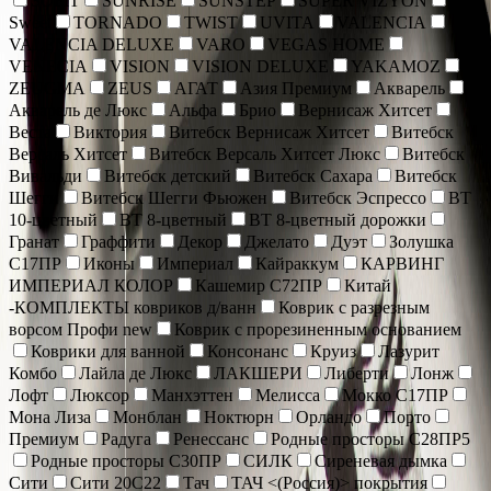
SOFIT
SUNRISE
SUNSTEP
SUPER VIZYON
Sweet
TORNADO
TWIST
UVITA
VALENCIA
VALENCIA DELUXE
VARO
VEGAS HOME
VENECIA
VISION
VISION DELUXE
YAKAMOZ
ZEUGMA
ZEUS
АГАТ
Азия Премиум
Акварель
Акварель де Люкс
Альфа
Брио
Вернисаж Хитсет
Веста
Виктория
Витебск Вернисаж Хитсет
Витебск
Версаль Хитсет
Витебск Версаль Хитсет Люкс
Витебск
Вивальди
Витебск детский
Витебск Сахара
Витебск
Шегги
Витебск Шегги Фьюжен
Витебск Эспрессо
ВТ
10-цветный
ВТ 8-цветный
ВТ 8-цветный дорожки
Гранат
Граффити
Декор
Джелато
Дуэт
Золушка
С17ПР
Иконы
Империал
Кайраккум
КАРВИНГ
ИМПЕРИАЛ КОЛОР
Кашемир С72ПР
Китай
-КОМПЛЕКТЫ ковриков д/ванн
Коврик c разрезным
ворсом Профи new
Коврик с прорезиненным основанием
Коврики для ванной
Консонанс
Круиз
Лазурит
Комбо
Лайла де Люкс
ЛАКШЕРИ
Либерти
Лонж
Лофт
Люксор
Манхэттен
Мелисса
Мокко С17ПР
Мона Лиза
Монблан
Ноктюрн
Орландо
Порто
Премиум
Радуга
Ренессанс
Родные просторы С28ПР5
Родные просторы С30ПР
СИЛК
Сиреневая дымка
Сити
Сити 20С22
Тач
ТАЧ <(Россия)> покрытия