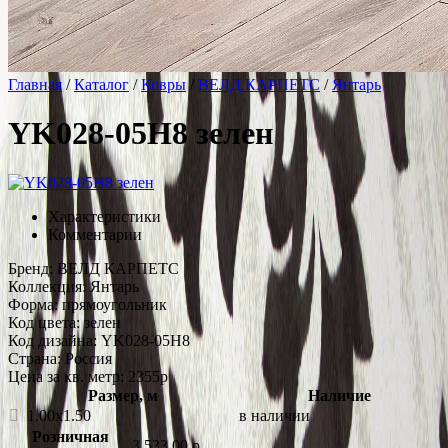
Главная
/
Каталог
/
Ковры
/
ВЕЛД КАРПЕТС
/
Янтарь
YK028-05H8 зелен
Характеристики
Комментарии
Бренд:
ВЕЛД КАРПЕТС
Коллекция:
Янтарь
Форма:
прямоугольник
Код цвета:
зелен
Код дизайна:
YK028-05H8
Страна:
Россия
Цена за кв. метр: 2355
p
Размер, м
Наличие
1.00x1.50
в наличии
Розничная
3 533.00
p