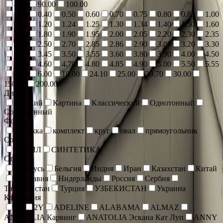
4.00
90.00
100.00
0.30
0.40
0.50
0.60
0.70
0.75
0.80
0.83
1.00
1.10
1.20
1.24
1.25
1.30
1.34
1.40
1.50
1.60
1.70
1.80
1.90
1.95
2.00
2.05
2.20
2.30
2.35
2.40
2.50
2.70
2.85
2.86
2.90
3.00
3.20
3.30
3.40
3.45
3.50
3.55
3.60
3.80
3.90
4.00
4.50
4.55
4.60
4.70
4.80
4.85
4.90
5.00
5.50
5.55
5.60
6.00
18.00
24.10
25.00
29.70
30.00
150.00
200.00
Дизайн
Детский
Картина
Классический
Однотонный
Современный
Форма
дорожка
комплект
круг
овал
прямоугольник
Состав
АКРИЛ
СИНТЕТИКА
Страна
Беларусь
Бельгия
Индия
Иран
Казахстан
Китай
Молдавия
Нидерланды
Россия
Сербия
Таджикистан
Турция
УЗБЕКИСТАН
Украина
Коллекция
1Y
2Y
ADELINE
ALABAMA
ALMAZ
ANATOLIA Карвинг
ANATOLIA Эскана Кат Луп
ANNY