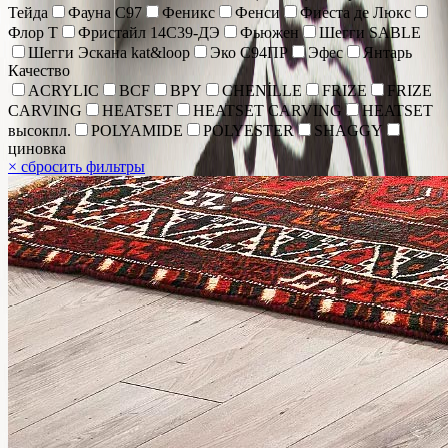
Тейда
Фауна С97
Феникс
Фенси
Фиеста де Люкс
Флор Т
Фристайл 14С39-ДЭ
Фьюжен
Шегги SABLE
Шегги Эскана kat&loop
Эко С94ПР
Эфес
Янтарь
Качество
ACRYLIC
BCF
BPY
CHENİLLE
FRIZE
FRIZE
CARVING
HEATSET
HEATSET CARVING
HEATSET
высокпл.
POLYAMIDE
POLYESTER
SHAGGY
циновка
×
сбросить фильтры