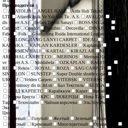
за шт.
Производители
ANATOLIA
ANGEL HALI
Arda Hali Tekstil San. Ve Tic.
LTD
Atlantik Iplik Ve Yali San Tic. A.S.
AVALON
Bade
dis ticaret A.S.
Befani Tekstil Sanayi
BOSSAN Carpet
Carpetoff
Condor
Danubio
Decovilla
DINARSU
Faber
Folk
Guangdong Ruida International Logistics Co., Ltd.
HEILONGJIANG LANYI CARPET
IDEAL
IRAN
KALINKA
KAPLAN KARDESLER
Kaplanser
KARAT
KARMEN HALI
KARTAL
KIRAZLAR
MASHAD
ARDEHAL CARPET CO
MERINOS
Merinos Hall Sanayi
ve Ticaret A.S.
Moldabela
OZKAPLAN
RAGOLLE
REIS
Rekos
ROYAL
ROZA
SAG CARPETS
SINTELON
SUNSTEP
Super Double shuttle carpet
URGAZ
Velden Carpets
VITEBSK
VITEBSK CARPETS
Yaseminsoy dis tic.ltd.sti
Бал Текстиль
БЕЛКА
БРЕСТ
ВЕЛД КАРПЕТС
Карайккум
Карат
Китай коврики
Ковры Бреста
КРС
ЛЮБЕРЦЫ
Нева Тафт
Роял
Тафт
Технолайн
Чайная королева
ЭльЭйч Импорт энд
Экспорт
Цвет
Бежевый
Голубой
Желтый
Зеленый
Коричневый
Красный
Кремовый
Многоцветный
Оранжевый