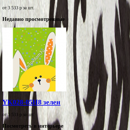
от 3 533
p
за шт.
Недавно просмотренные
YK028-05H8 зелен
от 3 533
p
за шт.
Посмотреть в интерьере