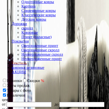
Однотонные ковры
Картина
Современные ковры
Классические ковры
Детские ковры
Дорожки
скролл
Ковровые
Принт (паласные)
Покрытия
Оверложенные принт
Оверложенные скролл
Неоверложенные скролл
Неоверложенные принт
Текстиль
коврики резиновые
АКЦИИ
Новинки
Скидки
%
Хиты продаж
Товары с фото
В наличии
цена
от
до