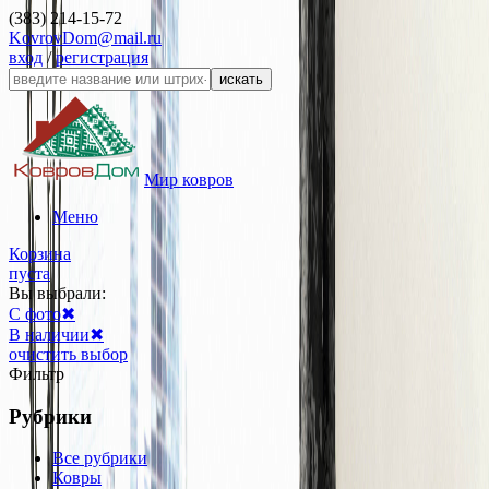
(383) 214-15-72
KovrovDom@mail.ru
вход
/
регистрация
искать
Мир ковров
Меню
Корзина
пуста
Вы выбрали:
С фото
✖
В наличии
✖
очистить выбор
Фильтр
Рубрики
Все рубрики
Ковры