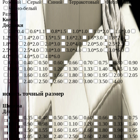
Розовый
Серый
Синий
Терракотовый
Фиолетовый
Черно-белый
Размер
Ковры
Дорожки
0.4*0.4
0.6*1.1
0.8*1.5
1.0*1.0
1.0*2.0
1.0*3.0
1.2*1.7
1.4*2.0
1.5*1.5
1.6*2.3
1.6*3.0
1.8*2.5
1.8*3.5
2.0*2.0
2.0*3.0
2.0*4.0
2.0*5.0
2.5*2.5
2.5*3.5
2.5*4.0
3.0*3.0
3.0*4.0
3.0*5.0
3.0*6.0
4.0*4.0
4.0*5.0
4.0*6.0
0.30
0.40
0.50
0.60
0.66
0.70
0.75
0.80
0.90
0.98
1.00
1.10
1.20
1.30
1.33
1.40
1.45
1.50
1.55
1.60
1.65
1.66
1.80
1.90
1.95
2.00
2.05
2.30
2.40
2.50
2.60
2.80
3.00
3.50
4.00
искать точный размер
Ширина
Длина
0.30
0.35
0.40
0.50
0.56
0.60
0.66
0.70
0.75
0.80
0.90
0.98
1.00
1.10
1.20
1.30
1.33
1.40
1.45
1.50
1.55
1.60
1.65
1.66
1.80
1.90
1.95
2.00
2.05
2.30
2.40
2.50
2.60
2.80
3.00
3.50