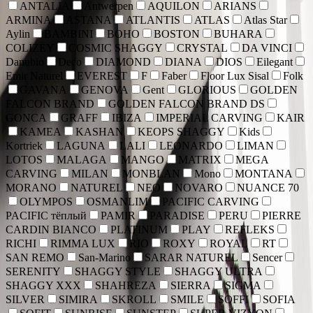
ANTALIA
Antwerpen
AQUILON
ARIANS
ARMINA
ASTANA
ATLANTIS
ATLAS
Atlas Star
Aylin
BAMBINI
BOHO
BOSTON
BUHARA
COLIZEY
COSMIC SHAGGY
CRYSTAL
DA VINCI
Danubio
Deco
DIAMOND
DIANA
DIOS
Eilegant
Emir Naturel
EVEREST
F
Faber
Floor Lux Sisal
Folk
GAVANA
GENOVA
Gent
GLORIOUS
GOLDEN
FALCON BRAND
GOLDEN FALCON BRAND DS
GONCA
GRAFF
IBIZA
IMPERIAL CARVING
KAIR
KAMEA
KASHAN
KEOPS SHAGGY
Kids
Kortriek
LAGUNA
LALI
LEONARDO
LIMAN
LOTOS
MALAGA
MANGO
MATRIX
MEGA
CARVING
MILAN
MONBLAN
Mono
MONTANA
MORANO
NATUREL
NEO
NOVARO
NUANCE 70
OLYMPOS
OSMANLIM
PACIFIC CARVING
PACIFIC тёплый
PAMIR
PARADISE
PERU
PIERRE
CARDIN BIANCO
PLATINUM
PLAY
REFLEKS
RICHI
RIMMA LUX
RIO
ROXY
ROYAL
RT
SAN REMO
San-Marino
SARAR NATUREL
Sencer
SERENITY
SHAGGY STYLE
SHAGGY ULTRA
SHAGGY XXX
SHAHREZA
SIERRA
SIGMA
SILVER
SIMIRA
SKROLL
SMILE
SOFFI
SOFIA