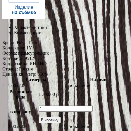
Характеристики
Комментарии
Бренд:
Нева Тафт
Коллекция:
1Y
Форма:
прямоугольник
Код цвета:
9512
Код дизайна:
ЯНИНО
Страна:
Россия
Цена за кв. метр: 650
p
Размер, м
Наличие
1.00x2.00
в наличии
Розничная
1 300.00
p
цена
−
в корзину
+
В корзину
2.00x3.00
в наличии