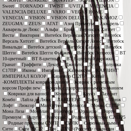
SOFIT
SUNRISE
SUNSTEP
SUPER VIZYON
Sweet
TORNADO
TWIST
UVITA
VALENCIA
VALENCIA DELUXE
VARO
VEGAS HOME
VENECIA
VISION
VISION DELUXE
YAKAMOZ
ZEUGMA
ZEUS
АГАТ
Азия Премиум
Акварель
Акварель де Люкс
Альфа
Брио
Вернисаж Хитсет
Веста
Виктория
Витебск Вернисаж Хитсет
Витебск
Версаль Хитсет
Витебск Версаль Хитсет Люкс
Витебск
Вивальди
Витебск детский
Витебск Сахара
Витебск
Шегги
Витебск Шегги Фьюжен
Витебск Эспрессо
ВТ
10-цветный
ВТ 8-цветный
ВТ 8-цветный дорожки
Гранат
Граффити
Декор
Джелато
Дуэт
Золушка
С17ПР
Иконы
Империал
Кайраккум
КАРВИНГ
ИМПЕРИАЛ КОЛОР
Кашемир С72ПР
Китай
-КОМПЛЕКТЫ ковриков д/ванн
Коврик c разрезным
ворсом Профи new
Коврик с прорезиненным основанием
Коврики для ванной
Консонанс
Круиз
Лазурит
Комбо
Лайла де Люкс
ЛАКШЕРИ
Либерти
Лонж
Лофт
Люксор
Манхэттен
Мелисса
Мокко С17ПР
Мона Лиза
Монблан
Ноктюрн
Орландо
Порто
Премиум
Радуга
Ренессанс
Родные просторы С28ПР5
Родные просторы С30ПР
СИЛК
Сиреневая дымка
Сити
Сити 20С22
Тач
ТАЧ <(Россия)> покрытия