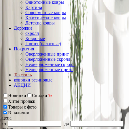
Однотонные ковры
Картина
Современные ковры
Классические ковры
Детские ковры
Дорожки
скролл
Ковровые
Принт (паласные)
Покрытия
Оверложенные принт
Оверложенные скролл
Неоверложенные скролл
Неоверложенные принт
Текстиль
коврики резиновые
АКЦИИ
Новинки
Скидки
%
Хиты продаж
Товары с фото
В наличии
цена
от
до