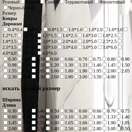
Розовый
Серый
Синий
Терракотовый
Фиолетовый
Черно-белый
Размер
Ковры
Дорожки
0.4*0.4
0.6*1.1
0.8*1.5
1.0*1.0
1.0*2.0
1.0*3.0
1.2*1.7
1.4*2.0
1.5*1.5
1.6*2.3
1.6*3.0
1.8*2.5
1.8*3.5
2.0*2.0
2.0*3.0
2.0*4.0
2.0*5.0
2.5*2.5
2.5*3.5
2.5*4.0
3.0*3.0
3.0*4.0
3.0*5.0
3.0*6.0
4.0*4.0
4.0*5.0
4.0*6.0
0.30
0.40
0.50
0.60
0.66
0.70
0.75
0.80
0.90
0.98
1.00
1.10
1.20
1.30
1.33
1.40
1.45
1.50
1.55
1.60
1.65
1.66
1.80
1.90
1.95
2.00
2.05
2.30
2.40
2.50
2.60
2.80
3.00
3.50
4.00
искать точный размер
Ширина
Длина
0.30
0.35
0.40
0.50
0.56
0.60
0.66
0.70
0.75
0.80
0.90
0.98
1.00
1.10
1.20
1.30
1.33
1.40
1.45
1.50
1.55
1.60
1.65
1.66
1.80
1.90
1.95
2.00
2.05
2.30
2.40
2.50
2.60
2.80
3.00
3.50