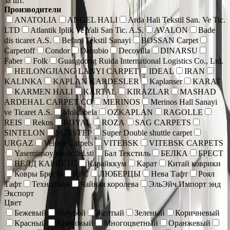
за шт.
Производители
ANATOLIA
ANGEL HALI
Arda Hali Tekstil San. Ve Tic.
LTD
Atlantik Iplik Ve Yali San Tic. A.S.
AVALON
Bade
dis ticaret A.S.
Befani Tekstil Sanayi
BOSSAN Carpet
Carpetoff
Condor
Danubio
Decovilla
DINARSU
Faber
Folk
Guangdong Ruida International Logistics Co., Ltd.
HEILONGJIANG LANYI CARPET
IDEAL
IRAN
KALINKA
KAPLAN KARDESLER
Kaplanser
KARAT
KARMEN HALI
KARTAL
KIRAZLAR
MASHAD
ARDEHAL CARPET CO
MERINOS
Merinos Hall Sanayi
ve Ticaret A.S.
Moldabela
OZKAPLAN
RAGOLLE
REIS
Rekos
ROYAL
ROZA
SAG CARPETS
SINTELON
SUNSTEP
Super Double shuttle carpet
URGAZ
Velden Carpets
VITEBSK
VITEBSK CARPETS
Yaseminsoy dis tic.ltd.sti
Бал Текстиль
БЕЛКА
БРЕСТ
ВЕЛД КАРПЕТС
Карайккум
Карат
Китай коврики
Ковры Бреста
КРС
ЛЮБЕРЦЫ
Нева Тафт
Роял
Тафт
Технолайн
Чайная королева
ЭльЭйч Импорт энд
Экспорт
Цвет
Бежевый
Голубой
Желтый
Зеленый
Коричневый
Красный
Кремовый
Многоцветный
Оранжевый