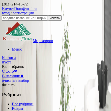
(383) 214-15-72
KovrovDom@mail.ru
вход
/
регистрация
искать
Мир ковров
Меню
Корзина
пуста
Вы выбрали:
С фото
✖
В наличии
✖
очистить выбор
Фильтр
Рубрики
Все рубрики
Ковры