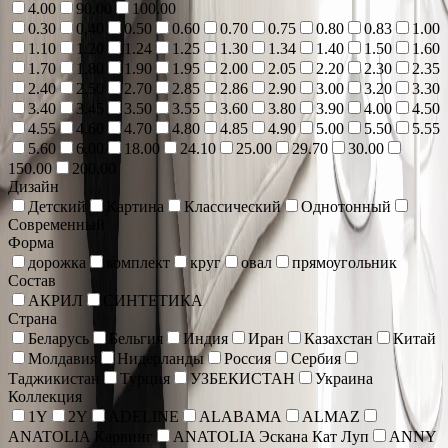
4.00
90.00
100.00
0.30
0.40
0.50
0.60
0.70
0.75
0.80
0.83
1.00
1.10
1.20
1.24
1.25
1.30
1.34
1.40
1.50
1.60
1.70
1.80
1.90
1.95
2.00
2.05
2.20
2.30
2.35
2.40
2.50
2.70
2.85
2.86
2.90
3.00
3.20
3.30
3.40
3.45
3.50
3.55
3.60
3.80
3.90
4.00
4.50
4.55
4.60
4.70
4.80
4.85
4.90
5.00
5.50
5.55
5.60
6.00
18.00
24.10
25.00
29.70
30.00
150.00
200.00
Дизайн
Детский
Картина
Классический
Однотонный
Современный
Форма
дорожка
комплект
круг
овал
прямоугольник
Состав
АКРИЛ
СИНТЕТИКА
Страна
Беларусь
Бельгия
Индия
Иран
Казахстан
Китай
Молдавия
Нидерланды
Россия
Сербия
Таджикистан
Турция
УЗБЕКИСТАН
Украина
Коллекция
1Y
2Y
ADELINE
ALABAMA
ALMAZ
ANATOLIA Карвинг
ANATOLIA Эскана Кат Луп
ANNY