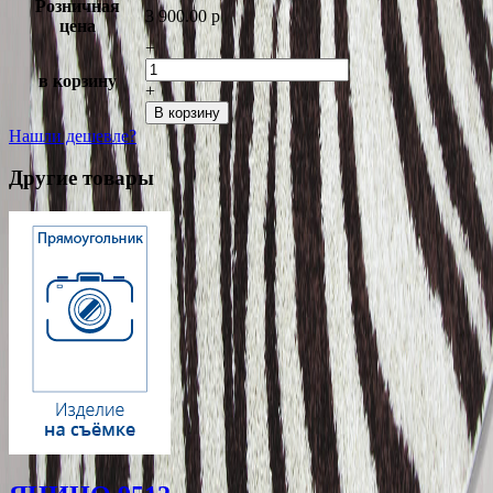
Розничная
3 900.00
p
цена
−
в корзину
+
В корзину
Нашли дешевле?
Другие товары