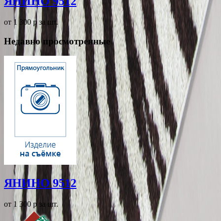
ЯНИНО 9512
от 1 300
p
за шт.
Недавно просмотренные
ЯНИНО 9512
от 1 300
p
за шт.