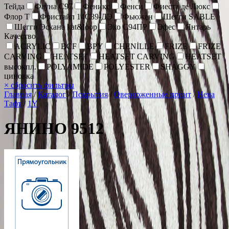
Тейда
Фауна С97
Феникс
Фенси
Фиеста де Люкс
Флор Т
Фристайл 14С39-ДЭ
Фьюжен
Шегги SABLE
Шегги Эскана kat&loop
Эко С94ПР
Эфес
Янтарь
Качество
ACRYLIC
BCF
BPY
CHENİLLE
FRIZE
FRIZE
CARVING
HEATSET
HEATSET CARVING
HEATSET
высокпл.
POLYAMIDE
POLYESTER
SHAGGY
циновка
×
сбросить фильтры
Главная
/
Каталог
/
Покрытия
/
Оверложенные принт
/
Нева
Тафт
/
1Y
ЯНИНО 9512