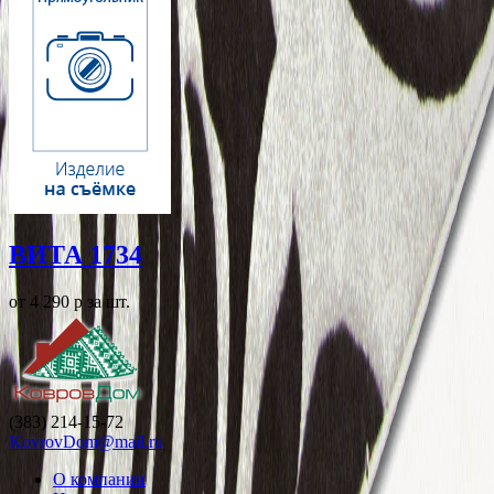
ВИТА 1734
от 4 290
p
за шт.
(383) 214-15-72
KovrovDom@mail.ru
О компании