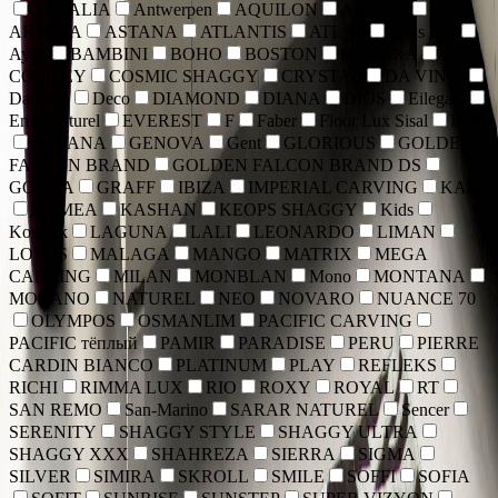
ANTALIA
Antwerpen
AQUILON
ARIANS
ARMINA
ASTANA
ATLANTIS
ATLAS
Atlas Star
Aylin
BAMBINI
BOHO
BOSTON
BUHARA
COLIZEY
COSMIC SHAGGY
CRYSTAL
DA VINCI
Danubio
Deco
DIAMOND
DIANA
DIOS
Eilegant
Emir Naturel
EVEREST
F
Faber
Floor Lux Sisal
Folk
GAVANA
GENOVA
Gent
GLORIOUS
GOLDEN
FALCON BRAND
GOLDEN FALCON BRAND DS
GONCA
GRAFF
IBIZA
IMPERIAL CARVING
KAIR
KAMEA
KASHAN
KEOPS SHAGGY
Kids
Kortriek
LAGUNA
LALI
LEONARDO
LIMAN
LOTOS
MALAGA
MANGO
MATRIX
MEGA
CARVING
MILAN
MONBLAN
Mono
MONTANA
MORANO
NATUREL
NEO
NOVARO
NUANCE 70
OLYMPOS
OSMANLIM
PACIFIC CARVING
PACIFIC тёплый
PAMIR
PARADISE
PERU
PIERRE
CARDIN BIANCO
PLATINUM
PLAY
REFLEKS
RICHI
RIMMA LUX
RIO
ROXY
ROYAL
RT
SAN REMO
San-Marino
SARAR NATUREL
Sencer
SERENITY
SHAGGY STYLE
SHAGGY ULTRA
SHAGGY XXX
SHAHREZA
SIERRA
SIGMA
SILVER
SIMIRA
SKROLL
SMILE
SOFFI
SOFIA