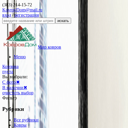
(383) 214-15-72
KovrovDom@mail.ru
вход
/
регистрация
искать
Мир ковров
Меню
Корзина
пуста
Вы выбрали:
С фото
✖
В наличии
✖
очистить выбор
Фильтр
Рубрики
Все рубрики
Ковры