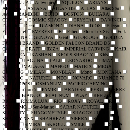
ANTALIA
Antwerpen
AQUILON
ARIANS
ARMINA
ASTANA
ATLANTIS
ATLAS
Atlas Star
Aylin
BAMBINI
BOHO
BOSTON
BUHARA
COLIZEY
COSMIC SHAGGY
CRYSTAL
DA VINCI
Danubio
Deco
DIAMOND
DIANA
DIOS
Eilegant
Emir Naturel
EVEREST
F
Faber
Floor Lux Sisal
Folk
GAVANA
GENOVA
Gent
GLORIOUS
GOLDEN
FALCON BRAND
GOLDEN FALCON BRAND DS
GONCA
GRAFF
IBIZA
IMPERIAL CARVING
KAIR
KAMEA
KASHAN
KEOPS SHAGGY
Kids
Kortriek
LAGUNA
LALI
LEONARDO
LIMAN
LOTOS
MALAGA
MANGO
MATRIX
MEGA
CARVING
MILAN
MONBLAN
Mono
MONTANA
MORANO
NATUREL
NEO
NOVARO
NUANCE 70
OLYMPOS
OSMANLIM
PACIFIC CARVING
PACIFIC тёплый
PAMIR
PARADISE
PERU
PIERRE
CARDIN BIANCO
PLATINUM
PLAY
REFLEKS
RICHI
RIMMA LUX
RIO
ROXY
ROYAL
RT
SAN REMO
San-Marino
SARAR NATUREL
Sencer
SERENITY
SHAGGY STYLE
SHAGGY ULTRA
SHAGGY XXX
SHAHREZA
SIERRA
SIGMA
SILVER
SIMIRA
SKROLL
SMILE
SOFFI
SOFIA