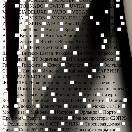
SOFIT
SUNRISE
SUNSTEP
SUPER VIZYON
Sweet
TORNADO
TWIST
UVITA
VALENCIA
VALENCIA DELUXE
VARO
VEGAS HOME
VENECIA
VISION
VISION DELUXE
YAKAMOZ
ZEUGMA
ZEUS
АГАТ
Азия Премиум
Акварель
Акварель де Люкс
Альфа
Брио
Вернисаж Хитсет
Веста
Виктория
Витебск Вернисаж Хитсет
Витебск
Версаль Хитсет
Витебск Версаль Хитсет Люкс
Витебск
Вивальди
Витебск детский
Витебск Сахара
Витебск
Шегги
Витебск Шегги Фьюжен
Витебск Эспрессо
ВТ
10-цветный
ВТ 8-цветный
ВТ 8-цветный дорожки
Гранат
Граффити
Декор
Джелато
Дуэт
Золушка
С17ПР
Иконы
Империал
Кайраккум
КАРВИНГ
ИМПЕРИАЛ КОЛОР
Кашемир С72ПР
Китай
-КОМПЛЕКТЫ ковриков д/ванн
Коврик c разрезным
ворсом Профи new
Коврик с прорезиненным основанием
Коврики для ванной
Консонанс
Круиз
Лазурит
Комбо
Лайла де Люкс
ЛАКШЕРИ
Либерти
Лонж
Лофт
Люксор
Манхэттен
Мелисса
Мокко С17ПР
Мона Лиза
Монблан
Ноктюрн
Орландо
Порто
Премиум
Радуга
Ренессанс
Родные просторы С28ПР5
Родные просторы С30ПР
СИЛК
Сиреневая дымка
Сити
Сити 20С22
Тач
ТАЧ <(Россия)> покрытия