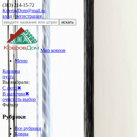
(383) 214-15-72
KovrovDom@mail.ru
вход
/
регистрация
искать
Мир ковров
Меню
Корзина
пуста
Вы выбрали:
С фото
✖
В наличии
✖
очистить выбор
Фильтр
Рубрики
Все рубрики
Ковры