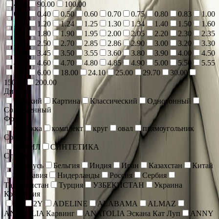
4.00
90.00
100.00
0.30
0.40
0.50
0.60
0.70
0.75
0.80
0.83
1.00
1.10
1.20
1.24
1.25
1.30
1.34
1.40
1.50
1.60
1.70
1.80
1.90
1.95
2.00
2.05
2.20
2.30
2.35
2.40
2.50
2.70
2.85
2.86
2.90
3.00
3.20
3.30
3.40
3.45
3.50
3.55
3.60
3.80
3.90
4.00
4.50
4.55
4.60
4.70
4.80
4.85
4.90
5.00
5.50
5.55
5.60
6.00
18.00
24.10
25.00
29.70
30.00
150.00
200.00
Дизайн
Детский
Картина
Классический
Однотонный
Современный
Форма
дорожка
комплект
круг
овал
прямоугольник
Состав
АКРИЛ
СИНТЕТИКА
Страна
Беларусь
Бельгия
Индия
Иран
Казахстан
Китай
Молдавия
Нидерланды
Россия
Сербия
Таджикистан
Турция
УЗБЕКИСТАН
Украина
Коллекция
1Y
2Y
ADELINE
ALABAMA
ALMAZ
ANATOLIA Карвинг
ANATOLIA Эскана Кат Луп
ANNY