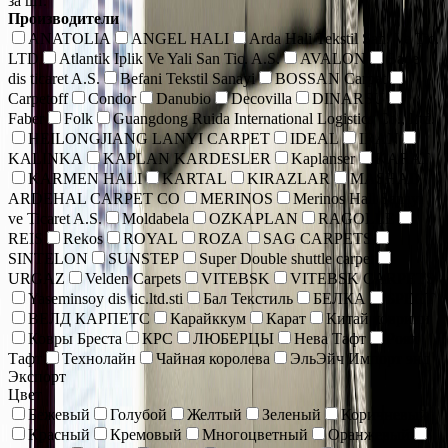
за шт.
Производители
ANATOLIA
ANGEL HALI
Arda Hali Tekstil San. Ve Tic.
LTD
Atlantik Iplik Ve Yali San Tic. A.S.
AVALON
Bade
dis ticaret A.S.
Befani Tekstil Sanayi
BOSSAN Carpet
Carpetoff
Condor
Danubio
Decovilla
DINARSU
Faber
Folk
Guangdong Ruida International Logistics Co., Ltd.
HEILONGJIANG LANYI CARPET
IDEAL
IRAN
KALINKA
KAPLAN KARDESLER
Kaplanser
KARAT
KARMEN HALI
KARTAL
KIRAZLAR
MASHAD
ARDEHAL CARPET CO
MERINOS
Merinos Hall Sanayi
ve Ticaret A.S.
Moldabela
OZKAPLAN
RAGOLLE
REIS
Rekos
ROYAL
ROZA
SAG CARPETS
SINTELON
SUNSTEP
Super Double shuttle carpet
URGAZ
Velden Carpets
VITEBSK
VITEBSK CARPETS
Yaseminsoy dis tic.ltd.sti
Бал Текстиль
БЕЛКА
БРЕСТ
ВЕЛД КАРПЕТС
Карайккум
Карат
Китай коврики
Ковры Бреста
КРС
ЛЮБЕРЦЫ
Нева Тафт
Роял
Тафт
Технолайн
Чайная королева
ЭльЭйч Импорт энд
Экспорт
Цвет
Бежевый
Голубой
Желтый
Зеленый
Коричневый
Красный
Кремовый
Многоцветный
Оранжевый