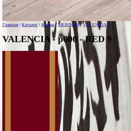
Главная
/
Каталог
/
Ковры
/
MERINOS
/
VALENCIA
VALENCIA - p000 - RED 9