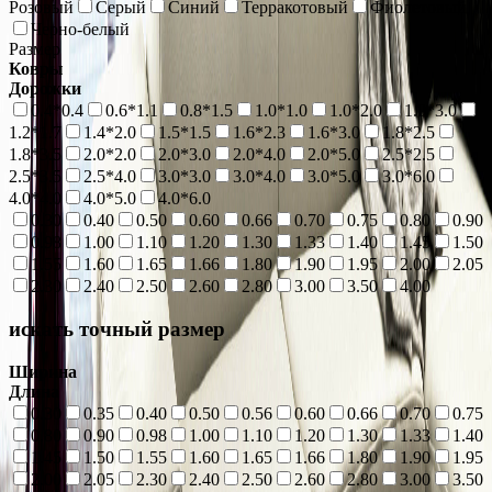
Розовый
Серый
Синий
Терракотовый
Фиолетовый
Черно-белый
Размер
Ковры
Дорожки
0.4*0.4
0.6*1.1
0.8*1.5
1.0*1.0
1.0*2.0
1.0*3.0
1.2*1.7
1.4*2.0
1.5*1.5
1.6*2.3
1.6*3.0
1.8*2.5
1.8*3.5
2.0*2.0
2.0*3.0
2.0*4.0
2.0*5.0
2.5*2.5
2.5*3.5
2.5*4.0
3.0*3.0
3.0*4.0
3.0*5.0
3.0*6.0
4.0*4.0
4.0*5.0
4.0*6.0
0.30
0.40
0.50
0.60
0.66
0.70
0.75
0.80
0.90
0.98
1.00
1.10
1.20
1.30
1.33
1.40
1.45
1.50
1.55
1.60
1.65
1.66
1.80
1.90
1.95
2.00
2.05
2.30
2.40
2.50
2.60
2.80
3.00
3.50
4.00
искать точный размер
Ширина
Длина
0.30
0.35
0.40
0.50
0.56
0.60
0.66
0.70
0.75
0.80
0.90
0.98
1.00
1.10
1.20
1.30
1.33
1.40
1.45
1.50
1.55
1.60
1.65
1.66
1.80
1.90
1.95
2.00
2.05
2.30
2.40
2.50
2.60
2.80
3.00
3.50