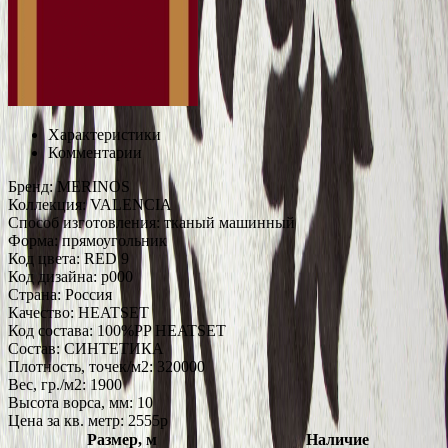
Характеристики
Комментарии
Бренд:
MERINOS
Коллекция:
VALENCIA
Способ изготовления:
тканый машинный
Форма:
прямоугольник
Код цвета:
RED 9
Код дизайна:
p000
Страна:
Россия
Качество:
HEATSET
Код состава:
100%PP HEATSET
Состав:
СИНТЕТИКА
Плотность, точек/м2:
320000
Вес, гр./м2:
1900
Высота ворса, мм:
10
Цена за кв. метр: 2555
p
Размер, м
Наличие