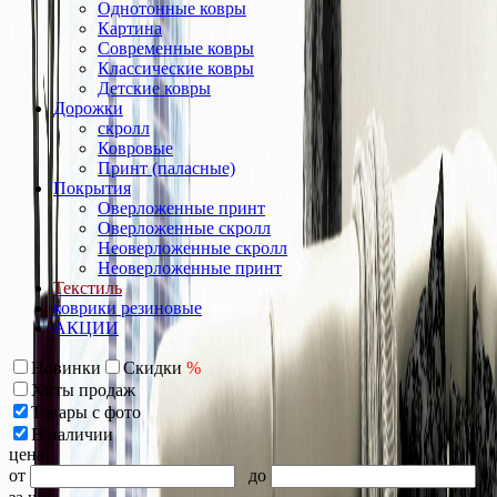
Однотонные ковры
Картина
Современные ковры
Классические ковры
Детские ковры
Дорожки
скролл
Ковровые
Принт (паласные)
Покрытия
Оверложенные принт
Оверложенные скролл
Неоверложенные скролл
Неоверложенные принт
Текстиль
коврики резиновые
АКЦИИ
Новинки
Скидки
%
Хиты продаж
Товары с фото
В наличии
цена
от
до