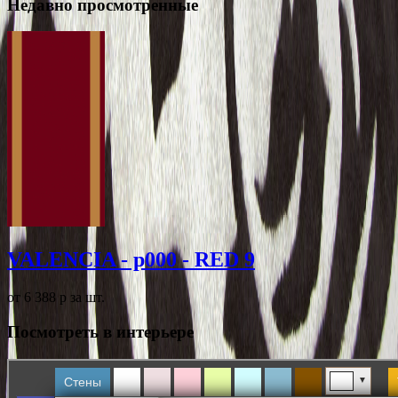
Недавно просмотренные
VALENCIA - p000 - RED 9
от 6 388
p
за шт.
Посмотреть в интерьере