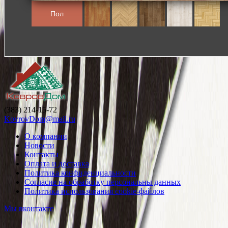
(383) 214-15-72
KovrovDom@mail.ru
О компании
Новости
Контакты
Оплата и доставка
Политика конфиденциальности
Согласие на обработку персональны данных
Политика использования cookie-файлов
Мы вконтакте