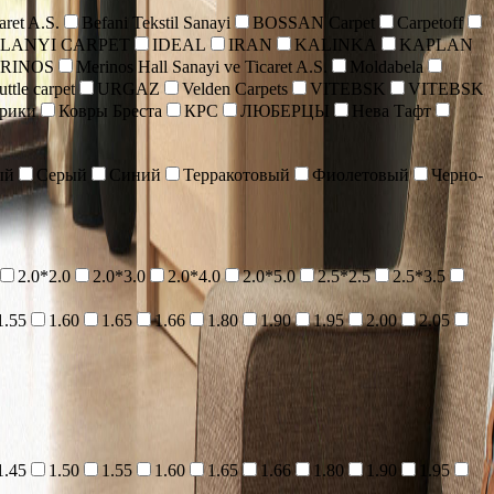
aret A.S.
Befani Tekstil Sanayi
BOSSAN Carpet
Carpetoff
 LANYI CARPET
IDEAL
IRAN
KALINKA
KAPLAN
RINOS
Merinos Hall Sanayi ve Ticaret A.S.
Moldabela
ttle carpet
URGAZ
Velden Carpets
VITEBSK
VITEBSK
врики
Ковры Бреста
КРС
ЛЮБЕРЦЫ
Нева Тафт
ый
Серый
Синий
Терракотовый
Фиолетовый
Черно-
2.0*2.0
2.0*3.0
2.0*4.0
2.0*5.0
2.5*2.5
2.5*3.5
1.55
1.60
1.65
1.66
1.80
1.90
1.95
2.00
2.05
1.45
1.50
1.55
1.60
1.65
1.66
1.80
1.90
1.95