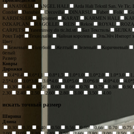
Производители
ANATOLIA
ANGEL HALI
Arda Hali Tekstil San. Ve Tic.
Condor
Danubio
Decovilla
DINARSU
Faber
Folk
Gu
KARDESLER
Kaplanser
KARAT
KARMEN HALI
KA
OZKAPLAN
RAGOLLE
REIS
Rekos
ROYAL
ROZ
CARPETS
Yaseminsoy dis tic.ltd.sti
Бал Текстиль
БЕЛКА
Роял Тафт
Технолайн
Чайная королева
ЭльЭйч Импорт э
Цвет
Бежевый
Голубой
Желтый
Зеленый
Коричневый
белый
Размер
Ковры
Дорожки
0.4*0.4
0.6*1.1
0.8*1.5
1.0*1.0
1.0*2.0
1.0*3.0
1
2.5*4.0
3.0*3.0
3.0*4.0
3.0*5.0
3.0*6.0
4.0*4.0
4.0*
0.30
0.40
0.50
0.60
0.66
0.70
0.75
0.80
0.90
2.30
2.40
2.50
2.60
2.80
3.00
3.50
4.00
искать точный размер
Ширина
Длина
0.30
0.35
0.40
0.50
0.56
0.60
0.66
0.70
0.75
2.00
2.05
2.30
2.40
2.50
2.60
2.80
3.00
3.50
4