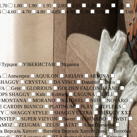
1.70
1.80
1.90
1.95
2.00
2.05
2.20
2.30
2.35
5
4.60
4.70
4.80
4.85
4.90
5.00
5.50
5.55
5.60
Турция
УЗБЕКИСТАН
Украина
A
Antwerpen
AQUILON
ARIANS
ARMINA
SHAGGY
CRYSTAL
DA VINCI
Danubio
Deco
VA
Gent
GLORIOUS
GOLDEN FALCON BRAND
OPS SHAGGY
Kids
Kortriek
LAGUNA
LALI
MONTANA
MORANO
NATUREL
NEO
NOVARO
E CARDIN BIANCO
PLATINUM
PLAY
REFLEKS
TY
SHAGGY STYLE
SHAGGY ULTRA
SHAGGY XXX
NSTEP
SUPER VIZYON
Sweet
TORNADO
TWIST
AMOZ
ZEUGMA
ZEUS
АГАТ
Азия Премиум
к Версаль Хитсет
Витебск Версаль Хитсет Люкс
Витебск