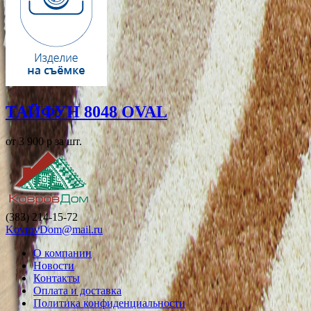
ТАЙФУН 8048 OVAL
от 3 900
p
за шт.
(383) 214-15-72
KovrovDom@mail.ru
О компании
Новости
Контакты
Оплата и доставка
Политика конфиденциальности