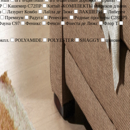
тный
ВТ 8-цветный
ВТ 8-цветный дорожки
Гранат
Р
Кашемир С72ПР
Китай -КОМПЛЕКТЫ ковриков д/ванн
з
Лазурит Комбо
Лайла де Люкс
ЛАКШЕРИ
Либерти
Премиум
Радуга
Ренессанс
Родные просторы С28ПР5
Фауна С97
Феникс
Фенси
Фиеста де Люкс
Флор Т
кпл.
POLYAMIDE
POLYESTER
SHAGGY
циновка