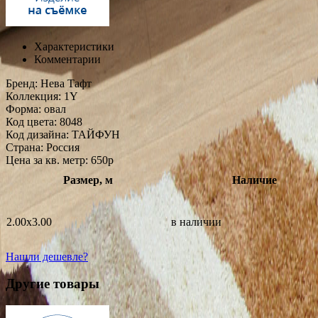
Характеристики
Комментарии
Бренд:
Нева Тафт
Коллекция:
1Y
Форма:
овал
Код цвета:
8048
Код дизайна:
ТАЙФУН
Страна:
Россия
Цена за кв. метр: 650
p
Размер, м
Наличие
2.00x3.00
в наличии
Нашли дешевле?
Другие товары