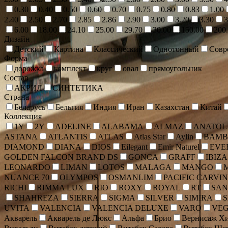
0.30
0.40
0.50
0.60
0.70
0.75
0.80
0.83
1.00
2.40
2.50
2.70
2.85
2.86
2.90
3.00
3.20
3.30
3
6.00
18.00
24.10
25.00
29.70
30.00
150.00
200
Дизайн
Детский
Картина
Классический
Однотонный
Совр
Форма
дорожка
комплект
круг
овал
прямоугольник
Состав
АКРИЛ
СИНТЕТИКА
Страна
Беларусь
Бельгия
Индия
Иран
Казахстан
Китай
Коллекция
1Y
2Y
ADELINE
ALABAMA
ALMAZ
ANATOLI
ASTANA
ATLANTIS
ATLAS
Atlas Star
Aylin
BAMB
DIAMOND
DIANA
DIOS
Eilegant
Emir Naturel
EVE
GOLDEN FALCON BRAND DS
GONCA
GRAFF
IBIZA
LEONARDO
LIMAN
LOTOS
MALAGA
MANGO
NUANCE 70
OLYMPOS
OSMANLIM
PACIFIC CARVI
RICHI
RIMMA LUX
RIO
ROXY
ROYAL
RT
SAN
SHAHREZA
SIERRA
SIGMA
SILVER
SIMIRA
UVITA
VALENCIA
VALENCIA DELUXE
VARO
VE
Акварель
Акварель де Люкс
Альфа
Брио
Вернисаж Хи