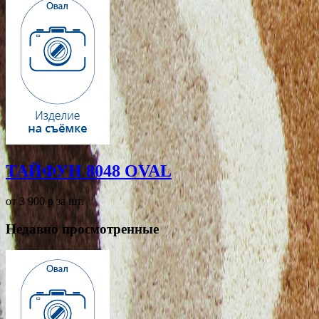
ТАЙФУН 8048 OVAL
от 3 900
p
за шт.
Недавно просмотренные