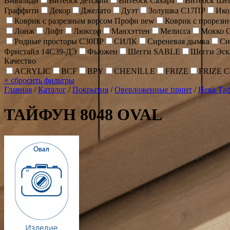
Вивальди
Витебск детский
Витебск Сахара
Витебск Ше
Граффити
Декор
Джелато
Дуэт
Золушка С17ПР
Ик
Коврик c разрезным ворсом Профи new
Коврик с прорез
Лонж
Лофт
Люксор
Манхэттен
Мелисса
Мокко 
Родные просторы С30ПР
СИЛК
Сиреневая дымка
Си
Фристайл 14С39-ДЭ
Фьюжен
Шегги SABLE
Шегги Эск
Качество
ACRYLIC
BCF
BPY
CHENİLLE
FRIZE
FRIZE 
×
сбросить фильтры
Главная
/
Каталог
/
Покрытия
/
Оверложенные принт
/
Нева Та
ТАЙФУН 8048 OVAL