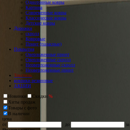
Однотонные ковры
Картина
Современные ковры
Классические ковры
Детские ковры
Дорожки
скролл
Ковровые
Принт (паласные)
Покрытия
Оверложенные принт
Оверложенные скролл
Неоверложенные скролл
Неоверложенные принт
Текстиль
коврики резиновые
АКЦИИ
Новинки
Скидки
%
Хиты продаж
Товары с фото
В наличии
цена
от
до
за