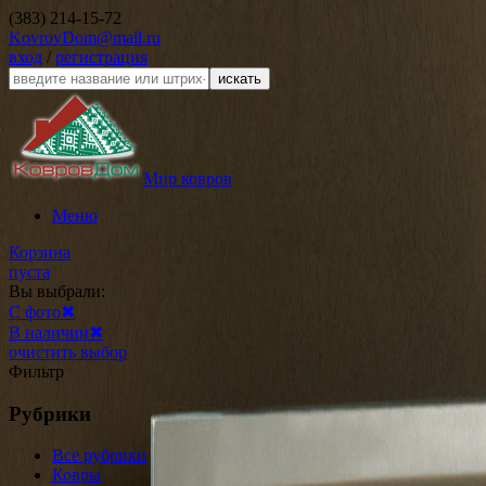
(383) 214-15-72
KovrovDom@mail.ru
вход
/
регистрация
искать
Мир ковров
Меню
Корзина
пуста
Вы выбрали:
С фото
✖
В наличии
✖
очистить выбор
Фильтр
Рубрики
Все рубрики
Ковры