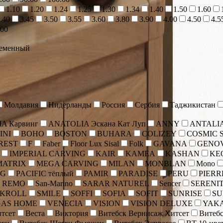
1.10
1.20
1.24
1.25
1.30
1.34
1.40
1.50
1.60
.40
3.45
3.50
3.55
3.60
3.80
3.90
4.00
4.50
4.5
.00
еменный
Молдавия
Нидерланды
Россия
Сербия
Таджикистан
A Карвинг
ANATOLIA Эскана Кат Луп
ANNY
ANTALI
INI
BOHO
BOSTON
BUHARA
COLIZEY
COSMIC 
REST
F
Faber
Floor Lux Sisal
Folk
GAVANA
GENO
IMPERIAL CARVING
KAIR
KAMEA
KASHAN
KE
MATRIX
MEGA CARVING
MILAN
MONBLAN
Mono
NG
PACIFIC тёплый
PAMIR
PARADISE
PERU
PIERR
 REMO
San-Marino
SARAR NATUREL
Sencer
SERENI
SKROLL
SMILE
SOFFI
SOFIA
SOFIT
SUNRISE
SU
GAS HOME
VENECIA
VISION
VISION DELUXE
YAK
тсет
Веста
Виктория
Витебск Вернисаж Хитсет
Витебс