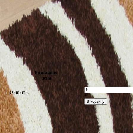
Розничная
цена
−
3 900.00
p
+
В корзину