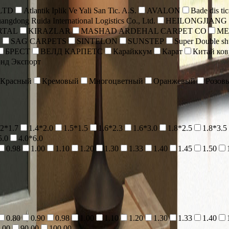
 LTD
Atlantik Iplik Ve Yali San Tic. A.S.
AVALON
Bade dis tic
angdong Ruida International Logistics Co., Ltd.
HEILONGJIANG
RTAL
KIRAZLAR
MASHAD ARDEHAL CARPET CO
ME
A
SAG CARPETS
SINTELON
SUNSTEP
Super Double shu
БРЕСТ
ВЕЛД КАРПЕТС
Карайккум
Карат
Китай ко
нд Экспорт
Красный
Кремовый
Многоцветный
Оранжевый
Розов
.2*1.7
1.4*2.0
1.5*1.5
1.6*2.3
1.6*3.0
1.8*2.5
1.8*3.5
5.0
4.0*6.0
0.98
1.00
1.10
1.20
1.30
1.33
1.40
1.45
1.50
0.80
0.90
0.98
1.00
1.10
1.20
1.30
1.33
1.40
.00
90.00
100.00