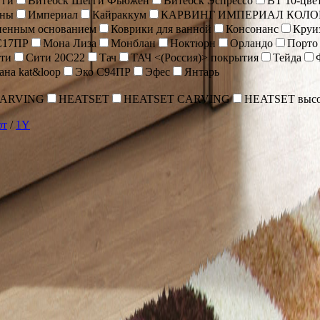
гги
Витебск Шегги Фьюжен
Витебск Эспрессо
ВТ 10-цве
оны
Империал
Кайраккум
КАРВИНГ ИМПЕРИАЛ КОЛО
иненным основанием
Коврики для ванной
Консонанс
Круи
С17ПР
Мона Лиза
Монблан
Ноктюрн
Орландо
Порто
ти
Сити 20С22
Тач
ТАЧ <(Россия)> покрытия
Тейда
ана kat&loop
Эко С94ПР
Эфес
Янтарь
CARVING
HEATSET
HEATSET CARVING
HEATSET высо
фт
/
1Y