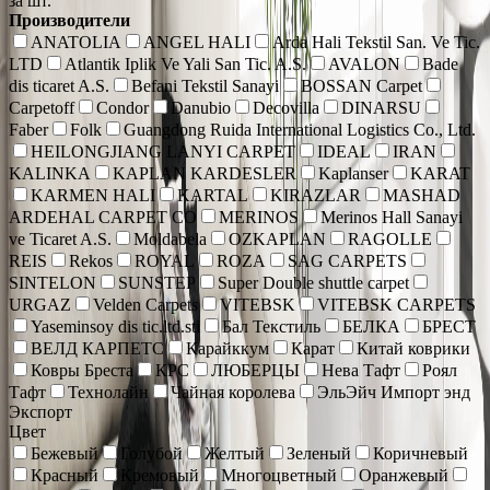
за шт.
Производители
ANATOLIA
ANGEL HALI
Arda Hali Tekstil San. Ve Tic.
LTD
Atlantik Iplik Ve Yali San Tic. A.S.
AVALON
Bade
dis ticaret A.S.
Befani Tekstil Sanayi
BOSSAN Carpet
Carpetoff
Condor
Danubio
Decovilla
DINARSU
Faber
Folk
Guangdong Ruida International Logistics Co., Ltd.
HEILONGJIANG LANYI CARPET
IDEAL
IRAN
KALINKA
KAPLAN KARDESLER
Kaplanser
KARAT
KARMEN HALI
KARTAL
KIRAZLAR
MASHAD
ARDEHAL CARPET CO
MERINOS
Merinos Hall Sanayi
ve Ticaret A.S.
Moldabela
OZKAPLAN
RAGOLLE
REIS
Rekos
ROYAL
ROZA
SAG CARPETS
SINTELON
SUNSTEP
Super Double shuttle carpet
URGAZ
Velden Carpets
VITEBSK
VITEBSK CARPETS
Yaseminsoy dis tic.ltd.sti
Бал Текстиль
БЕЛКА
БРЕСТ
ВЕЛД КАРПЕТС
Карайккум
Карат
Китай коврики
Ковры Бреста
КРС
ЛЮБЕРЦЫ
Нева Тафт
Роял
Тафт
Технолайн
Чайная королева
ЭльЭйч Импорт энд
Экспорт
Цвет
Бежевый
Голубой
Желтый
Зеленый
Коричневый
Красный
Кремовый
Многоцветный
Оранжевый