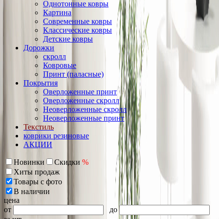
Однотонные ковры
Картина
Современные ковры
Классические ковры
Детские ковры
Дорожки
скролл
Ковровые
Принт (паласные)
Покрытия
Оверложенные принт
Оверложенные скролл
Неоверложенные скролл
Неоверложенные принт
Текстиль
коврики резиновые
АКЦИИ
Новинки
Скидки
%
Хиты продаж
Товары с фото
В наличии
цена
от
до