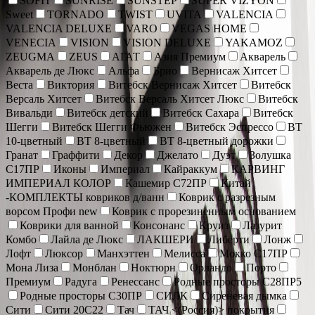
SOFIT
SUNRISE
SUNSTEP
SUPER VIZYON
Sweet
TORNADO
TWIST
UVITA
VALENCIA
VALENCIA DELUXE
VARO
VEGAS HOME
VENECIA
VISION
VISION DELUXE
YAKAMOZ
ZEUGMA
ZEUS
АГАТ
Азия Премиум
Акварель
Акварель де Люкс
Альфа
Брио
Вернисаж Хитсет
Веста
Виктория
Витебск Вернисаж Хитсет
Витебск
Версаль Хитсет
Витебск Версаль Хитсет Люкс
Витебск
Вивальди
Витебск детский
Витебск Сахара
Витебск
Шегги
Витебск Шегги Фьюжен
Витебск Эспрессо
ВТ
10-цветный
ВТ 8-цветный
ВТ 8-цветный дорожки
Гранат
Граффити
Декор
Джелато
Дуэт
Золушка
С17ПР
Иконы
Империал
Кайраккум
КАРВИНГ
ИМПЕРИАЛ КОЛОР
Кашемир С72ПР
Китай
-КОМПЛЕКТЫ ковриков д/ванн
Коврик c разрезным
ворсом Профи new
Коврик с прорезиненным основанием
Коврики для ванной
Консонанс
Круиз
Лазурит
Комбо
Лайла де Люкс
ЛАКШЕРИ
Либерти
Лонж
Лофт
Люксор
Манхэттен
Мелисса
Мокко С17ПР
Мона Лиза
Монблан
Ноктюрн
Орландо
Порто
Премиум
Радуга
Ренессанс
Родные просторы С28ПР5
Родные просторы С30ПР
СИЛК
Сиреневая дымка
Сити
Сити 20С22
Тач
ТАЧ <(Россия)> покрытия