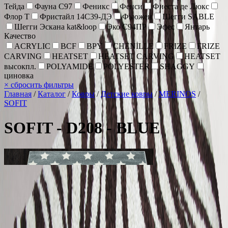
Тейда
Фауна С97
Феникс
Фенси
Фиеста де Люкс
Флор Т
Фристайл 14С39-ДЭ
Фьюжен
Шегги SABLE
Шегги Эскана kat&loop
Эко С94ПР
Эфес
Янтарь
Качество
ACRYLIC
BCF
BPY
CHENİLLE
FRIZE
FRIZE
CARVING
HEATSET
HEATSET CARVING
HEATSET
высокпл.
POLYAMIDE
POLYESTER
SHAGGY
циновка
×
сбросить фильтры
Главная
/
Каталог
/
Ковры
/
Детские ковры
/
MERINOS
/
SOFIT
SOFIT - D208 - BLUE