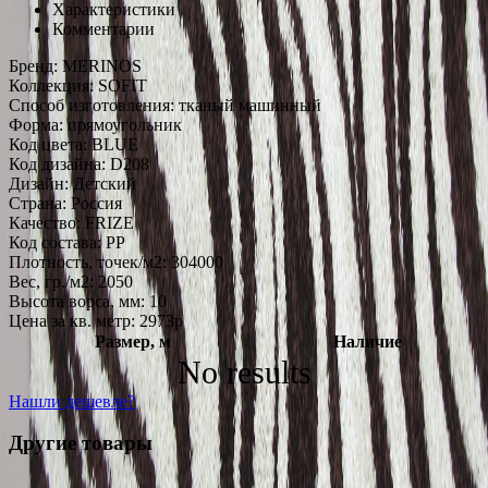
Характеристики
Комментарии
Бренд:
MERINOS
Коллекция:
SOFIT
Способ изготовления:
тканый машинный
Форма:
прямоугольник
Код цвета:
BLUE
Код дизайна:
D208
Дизайн:
Детский
Страна:
Россия
Качество:
FRIZE
Код состава:
PP
Плотность, точек/м2:
304000
Вес, гр./м2:
2050
Высота ворса, мм:
10
Цена за кв. метр: 2973
p
Размер, м
Наличие
No results
Нашли дешевле?
Другие товары