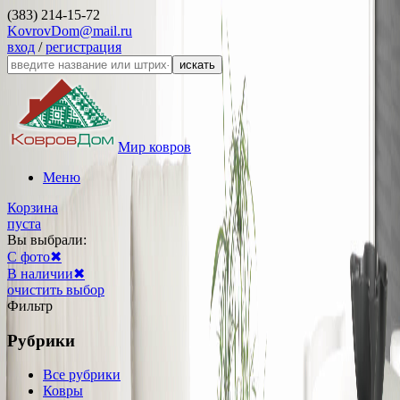
(383) 214-15-72
KovrovDom@mail.ru
вход
/
регистрация
искать
Мир ковров
Меню
Корзина
пуста
Вы выбрали:
С фото
✖
В наличии
✖
очистить выбор
Фильтр
Рубрики
Все рубрики
Ковры