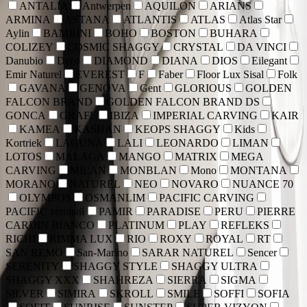
ANTALIA
Antwerpen
AQUILON
ARIANS
ARMINA
ASTANA
ATLANTIS
ATLAS
Atlas Star
Aylin
BAMBINI
BOHO
BOSTON
BUHARA
COLIZEY
COSMIC SHAGGY
CRYSTAL
DA VINCI
Danubio
Deco
DIAMOND
DIANA
DIOS
Eilegant
Emir Naturel
EVEREST
F
Faber
Floor Lux Sisal
Folk
GAVANA
GENOVA
Gent
GLORIOUS
GOLDEN
FALCON BRAND
GOLDEN FALCON BRAND DS
GONCA
GRAFF
IBIZA
IMPERIAL CARVING
KAIR
KAMEA
KASHAN
KEOPS SHAGGY
Kids
Kortriek
LAGUNA
LALI
LEONARDO
LIMAN
LOTOS
MALAGA
MANGO
MATRIX
MEGA
CARVING
MILAN
MONBLAN
Mono
MONTANA
MORANO
NATUREL
NEO
NOVARO
NUANCE 70
OLYMPOS
OSMANLIM
PACIFIC CARVING
PACIFIC тёплый
PAMIR
PARADISE
PERU
PIERRE
CARDIN BIANCO
PLATINUM
PLAY
REFLEKS
RICHI
RIMMA LUX
RIO
ROXY
ROYAL
RT
SAN REMO
San-Marino
SARAR NATUREL
Sencer
SERENITY
SHAGGY STYLE
SHAGGY ULTRA
SHAGGY XXX
SHAHREZA
SIERRA
SIGMA
SILVER
SIMIRA
SKROLL
SMILE
SOFFI
SOFIA