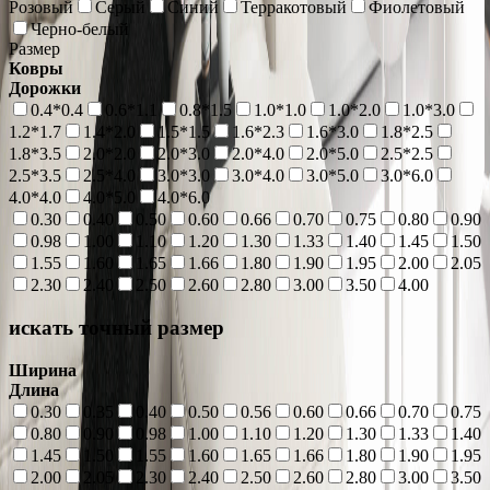
Розовый
Серый
Синий
Терракотовый
Фиолетовый
Черно-белый
Размер
Ковры
Дорожки
0.4*0.4
0.6*1.1
0.8*1.5
1.0*1.0
1.0*2.0
1.0*3.0
1.2*1.7
1.4*2.0
1.5*1.5
1.6*2.3
1.6*3.0
1.8*2.5
1.8*3.5
2.0*2.0
2.0*3.0
2.0*4.0
2.0*5.0
2.5*2.5
2.5*3.5
2.5*4.0
3.0*3.0
3.0*4.0
3.0*5.0
3.0*6.0
4.0*4.0
4.0*5.0
4.0*6.0
0.30
0.40
0.50
0.60
0.66
0.70
0.75
0.80
0.90
0.98
1.00
1.10
1.20
1.30
1.33
1.40
1.45
1.50
1.55
1.60
1.65
1.66
1.80
1.90
1.95
2.00
2.05
2.30
2.40
2.50
2.60
2.80
3.00
3.50
4.00
искать точный размер
Ширина
Длина
0.30
0.35
0.40
0.50
0.56
0.60
0.66
0.70
0.75
0.80
0.90
0.98
1.00
1.10
1.20
1.30
1.33
1.40
1.45
1.50
1.55
1.60
1.65
1.66
1.80
1.90
1.95
2.00
2.05
2.30
2.40
2.50
2.60
2.80
3.00
3.50