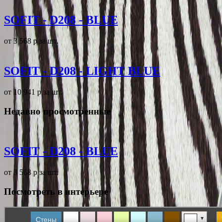
SOFIT - D208 - BLUE
от 3 568
p
за шт.
SOFIT - D208 - LIGHT BLUE
от 10 941
p
за шт.
Недавно просмотренные
SOFIT - D208 - BLUE
от 3 568
p
за шт.
Посмотреть в интерьере