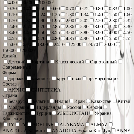
4.00
90.00
100.00
0.30
0.40
0.50
0.60
0.70
0.75
0.80
0.83
1.00
1.10
1.20
1.24
1.25
1.30
1.34
1.40
1.50
1.60
1.70
1.80
1.90
1.95
2.00
2.05
2.20
2.30
2.35
2.40
2.50
2.70
2.85
2.86
2.90
3.00
3.20
3.30
3.40
3.45
3.50
3.55
3.60
3.80
3.90
4.00
4.50
4.55
4.60
4.70
4.80
4.85
4.90
5.00
5.50
5.55
5.60
6.00
18.00
24.10
25.00
29.70
30.00
150.00
200.00
Дизайн
Детский
Картина
Классический
Однотонный
Современный
Форма
дорожка
комплект
круг
овал
прямоугольник
Состав
АКРИЛ
СИНТЕТИКА
Страна
Беларусь
Бельгия
Индия
Иран
Казахстан
Китай
Молдавия
Нидерланды
Россия
Сербия
Таджикистан
Турция
УЗБЕКИСТАН
Украина
Коллекция
1Y
2Y
ADELINE
ALABAMA
ALMAZ
ANATOLIA Карвинг
ANATOLIA Эскана Кат Луп
ANNY