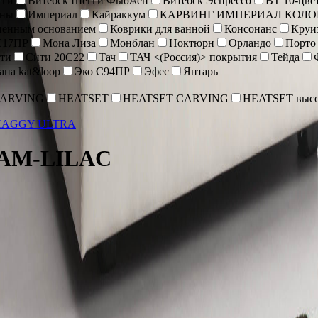
гги
Витебск Шегги Фьюжен
Витебск Эспрессо
ВТ 10-цве
оны
Империал
Кайраккум
КАРВИНГ ИМПЕРИАЛ КОЛО
иненным основанием
Коврики для ванной
Консонанс
Круи
С17ПР
Мона Лиза
Монблан
Ноктюрн
Орландо
Порто
ти
Сити 20С22
Тач
ТАЧ <(Россия)> покрытия
Тейда
ана kat&loop
Эко С94ПР
Эфес
Янтарь
CARVING
HEATSET
HEATSET CARVING
HEATSET высо
HAGGY ULTRA
EAM-LILAC