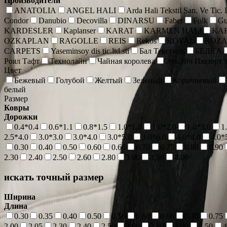
Производители
ANATOLIA
ANGEL HALI
Arda Hali Tekstil San. Ve Tic.
Condor
Danubio
Decovilla
DINARSU
Faber
Folk
Gu
KARDESLER
Kaplanser
KARAT
KARMEN HALI
KA
OZKAPLAN
RAGOLLE
REIS
Rekos
ROYAL
ROZ
CARPETS
Yaseminsoy dis tic.ltd.sti
Бал Текстиль
БЕЛКА
Роял Тафт
Технолайн
Чайная королева
ЭльЭйч Импорт э
Цвет
Бежевый
Голубой
Желтый
Зеленый
Коричневый
белый
Размер
Ковры
Дорожки
0.4*0.4
0.6*1.1
0.8*1.5
1.0*1.0
1.0*2.0
1.0*3.0
1
2.5*4.0
3.0*3.0
3.0*4.0
3.0*5.0
3.0*6.0
4.0*4.0
4.0*
0.30
0.40
0.50
0.60
0.66
0.70
0.75
0.80
0.90
2.30
2.40
2.50
2.60
2.80
3.00
3.50
4.00
искать точный размер
Ширина
Длина
0.30
0.35
0.40
0.50
0.56
0.60
0.66
0.70
0.75
2.00
2.05
2.30
2.40
2.50
2.60
2.80
3.00
3.50
4