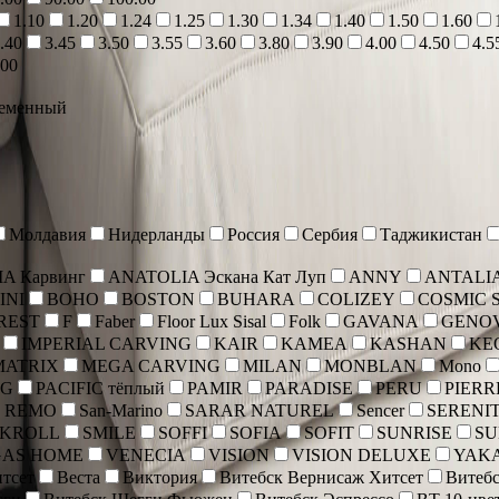
1.10
1.20
1.24
1.25
1.30
1.34
1.40
1.50
1.60
.40
3.45
3.50
3.55
3.60
3.80
3.90
4.00
4.50
4.5
.00
еменный
Молдавия
Нидерланды
Россия
Сербия
Таджикистан
A Карвинг
ANATOLIA Эскана Кат Луп
ANNY
ANTALI
INI
BOHO
BOSTON
BUHARA
COLIZEY
COSMIC 
REST
F
Faber
Floor Lux Sisal
Folk
GAVANA
GENO
IMPERIAL CARVING
KAIR
KAMEA
KASHAN
KE
MATRIX
MEGA CARVING
MILAN
MONBLAN
Mono
NG
PACIFIC тёплый
PAMIR
PARADISE
PERU
PIERR
 REMO
San-Marino
SARAR NATUREL
Sencer
SERENI
SKROLL
SMILE
SOFFI
SOFIA
SOFIT
SUNRISE
SU
GAS HOME
VENECIA
VISION
VISION DELUXE
YAK
тсет
Веста
Виктория
Витебск Вернисаж Хитсет
Витебс