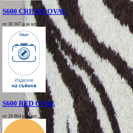
S600 CREAM OVAL
от 30 307
p
за шт.
S600 RED OVAL
от 28 864
p
за шт.