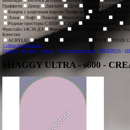
Вивальди
Витебск детский
Витебск Сахара
Витебск Ше
Граффити
Декор
Джелато
Дуэт
Золушка С17ПР
Ик
Коврик c разрезным ворсом Профи new
Коврик с прорез
Лонж
Лофт
Люксор
Манхэттен
Мелисса
Мокко 
Родные просторы С30ПР
СИЛК
Сиреневая дымка
Си
Фристайл 14С39-ДЭ
Фьюжен
Шегги SABLE
Шегги Эск
Качество
ACRYLIC
BCF
BPY
CHENİLLE
FRIZE
FRIZE 
×
сбросить фильтры
Главная
/
Каталог
/
Ковры
/
Однотонные ковры
/
MERINOS
/
S
SHAGGY ULTRA - s600 - CR