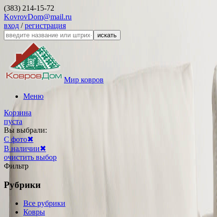
(383) 214-15-72
KovrovDom@mail.ru
вход
/
регистрация
искать
Мир ковров
Меню
Корзина
пуста
Вы выбрали:
С фото
✖
В наличии
✖
очистить выбор
Фильтр
Рубрики
Все рубрики
Ковры