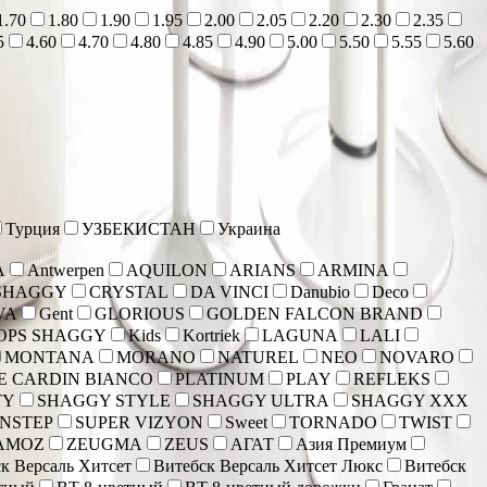
1.70
1.80
1.90
1.95
2.00
2.05
2.20
2.30
2.35
5
4.60
4.70
4.80
4.85
4.90
5.00
5.50
5.55
5.60
Турция
УЗБЕКИСТАН
Украина
A
Antwerpen
AQUILON
ARIANS
ARMINA
SHAGGY
CRYSTAL
DA VINCI
Danubio
Deco
VA
Gent
GLORIOUS
GOLDEN FALCON BRAND
OPS SHAGGY
Kids
Kortriek
LAGUNA
LALI
MONTANA
MORANO
NATUREL
NEO
NOVARO
E CARDIN BIANCO
PLATINUM
PLAY
REFLEKS
TY
SHAGGY STYLE
SHAGGY ULTRA
SHAGGY XXX
NSTEP
SUPER VIZYON
Sweet
TORNADO
TWIST
AMOZ
ZEUGMA
ZEUS
АГАТ
Азия Премиум
к Версаль Хитсет
Витебск Версаль Хитсет Люкс
Витебск