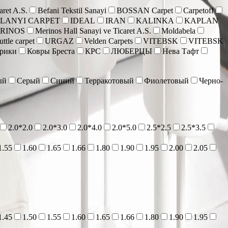
aret A.S.
Befani Tekstil Sanayi
BOSSAN Carpet
Carpetoff
 LANYI CARPET
IDEAL
IRAN
KALINKA
KAPLAN
RINOS
Merinos Hall Sanayi ve Ticaret A.S.
Moldabela
ttle carpet
URGAZ
Velden Carpets
VITEBSK
VITEBSK
врики
Ковры Бреста
КРС
ЛЮБЕРЦЫ
Нева Тафт
ый
Серый
Синий
Терракотовый
Фиолетовый
Черно-
2.0*2.0
2.0*3.0
2.0*4.0
2.0*5.0
2.5*2.5
2.5*3.5
1.55
1.60
1.65
1.66
1.80
1.90
1.95
2.00
2.05
1.45
1.50
1.55
1.60
1.65
1.66
1.80
1.90
1.95