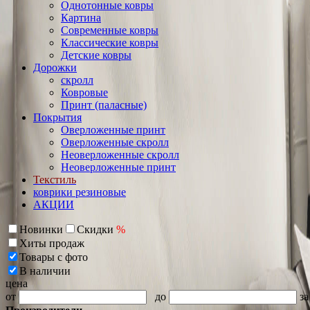
Однотонные ковры
Картина
Современные ковры
Классические ковры
Детские ковры
Дорожки
скролл
Ковровые
Принт (паласные)
Покрытия
Оверложенные принт
Оверложенные скролл
Неоверложенные скролл
Неоверложенные принт
Текстиль
коврики резиновые
АКЦИИ
Новинки
Скидки
%
Хиты продаж
Товары с фото
В наличии
цена
от
до
за