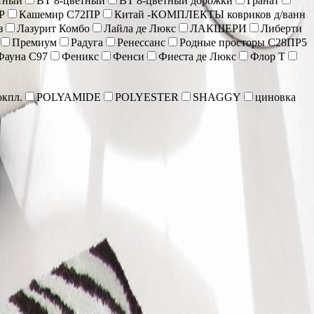
тный
ВТ 8-цветный
ВТ 8-цветный дорожки
Гранат
Р
Кашемир С72ПР
Китай -КОМПЛЕКТЫ ковриков д/ванн
з
Лазурит Комбо
Лайла де Люкс
ЛАКШЕРИ
Либерти
Премиум
Радуга
Ренессанс
Родные просторы С28ПР5
Фауна С97
Феникс
Фенси
Фиеста де Люкс
Флор Т
кпл.
POLYAMIDE
POLYESTER
SHAGGY
циновка