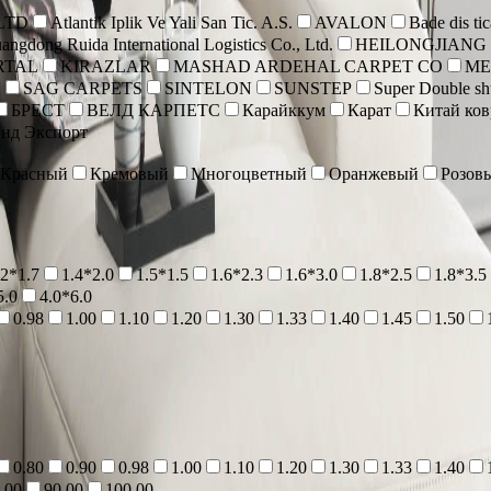
 LTD
Atlantik Iplik Ve Yali San Tic. A.S.
AVALON
Bade dis tic
angdong Ruida International Logistics Co., Ltd.
HEILONGJIANG
RTAL
KIRAZLAR
MASHAD ARDEHAL CARPET CO
ME
A
SAG CARPETS
SINTELON
SUNSTEP
Super Double shu
БРЕСТ
ВЕЛД КАРПЕТС
Карайккум
Карат
Китай ко
нд Экспорт
Красный
Кремовый
Многоцветный
Оранжевый
Розов
.2*1.7
1.4*2.0
1.5*1.5
1.6*2.3
1.6*3.0
1.8*2.5
1.8*3.5
5.0
4.0*6.0
0.98
1.00
1.10
1.20
1.30
1.33
1.40
1.45
1.50
0.80
0.90
0.98
1.00
1.10
1.20
1.30
1.33
1.40
.00
90.00
100.00