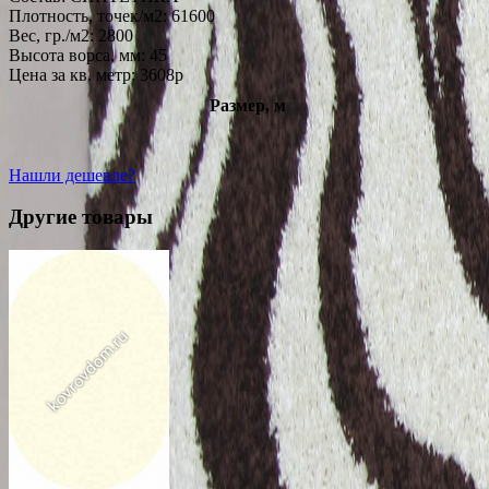
Плотность, точек/м2:
61600
Вес, гр./м2:
2800
Высота ворса, мм:
45
Цена за кв. метр: 3608
p
Размер, м
Нашли дешевле?
Другие товары