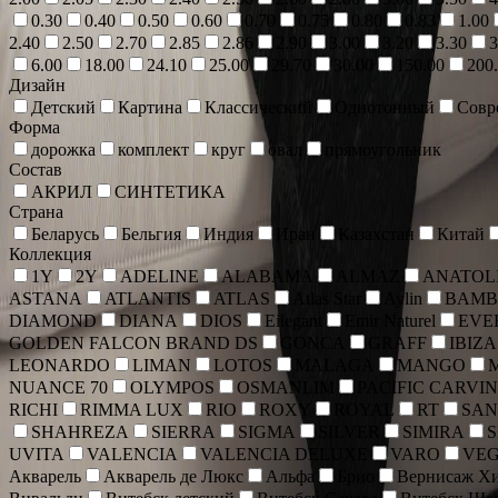
0.30
0.40
0.50
0.60
0.70
0.75
0.80
0.83
1.00
2.40
2.50
2.70
2.85
2.86
2.90
3.00
3.20
3.30
3
6.00
18.00
24.10
25.00
29.70
30.00
150.00
200
Дизайн
Детский
Картина
Классический
Однотонный
Совр
Форма
дорожка
комплект
круг
овал
прямоугольник
Состав
АКРИЛ
СИНТЕТИКА
Страна
Беларусь
Бельгия
Индия
Иран
Казахстан
Китай
Коллекция
1Y
2Y
ADELINE
ALABAMA
ALMAZ
ANATOLI
ASTANA
ATLANTIS
ATLAS
Atlas Star
Aylin
BAMB
DIAMOND
DIANA
DIOS
Eilegant
Emir Naturel
EVE
GOLDEN FALCON BRAND DS
GONCA
GRAFF
IBIZA
LEONARDO
LIMAN
LOTOS
MALAGA
MANGO
NUANCE 70
OLYMPOS
OSMANLIM
PACIFIC CARVI
RICHI
RIMMA LUX
RIO
ROXY
ROYAL
RT
SAN
SHAHREZA
SIERRA
SIGMA
SILVER
SIMIRA
UVITA
VALENCIA
VALENCIA DELUXE
VARO
VE
Акварель
Акварель де Люкс
Альфа
Брио
Вернисаж Хи