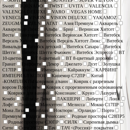
SOFIT
SUNRISE
SUNSTEP
SUPER VIZYON
Sweet
TORNADO
TWIST
UVITA
VALENCIA
VALENCIA DELUXE
VARO
VEGAS HOME
VENECIA
VISION
VISION DELUXE
YAKAMOZ
ZEUGMA
ZEUS
АГАТ
Азия Премиум
Акварель
Акварель де Люкс
Альфа
Брио
Вернисаж Хитсет
Веста
Виктория
Витебск Вернисаж Хитсет
Витебск
Версаль Хитсет
Витебск Версаль Хитсет Люкс
Витебск
Вивальди
Витебск детский
Витебск Сахара
Витебск
Шегги
Витебск Шегги Фьюжен
Витебск Эспрессо
ВТ
10-цветный
ВТ 8-цветный
ВТ 8-цветный дорожки
Гранат
Граффити
Декор
Джелато
Дуэт
Золушка
С17ПР
Иконы
Империал
Кайраккум
КАРВИНГ
ИМПЕРИАЛ КОЛОР
Кашемир С72ПР
Китай
-КОМПЛЕКТЫ ковриков д/ванн
Коврик c разрезным
ворсом Профи new
Коврик с прорезиненным основанием
Коврики для ванной
Консонанс
Круиз
Лазурит
Комбо
Лайла де Люкс
ЛАКШЕРИ
Либерти
Лонж
Лофт
Люксор
Манхэттен
Мелисса
Мокко С17ПР
Мона Лиза
Монблан
Ноктюрн
Орландо
Порто
Премиум
Радуга
Ренессанс
Родные просторы С28ПР5
Родные просторы С30ПР
СИЛК
Сиреневая дымка
Сити
Сити 20С22
Тач
ТАЧ <(Россия)> покрытия