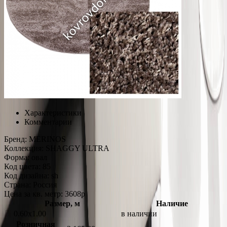
Характеристики
Комментарии
Бренд:
MERINOS
Коллекция:
SHAGGY ULTRA
Форма:
овал
Код цвета:
85
Код дизайна:
sh
Страна:
Россия
Цена за кв. метр: 3608
p
Размер, м
Наличие
0.60x1.00
в наличии
Розничная