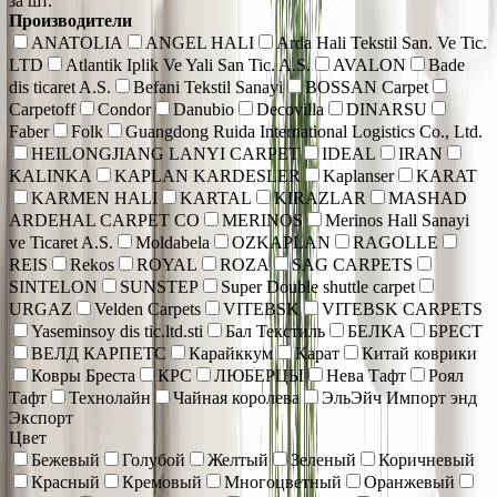
за шт.
Производители
ANATOLIA
ANGEL HALI
Arda Hali Tekstil San. Ve Tic.
LTD
Atlantik Iplik Ve Yali San Tic. A.S.
AVALON
Bade
dis ticaret A.S.
Befani Tekstil Sanayi
BOSSAN Carpet
Carpetoff
Condor
Danubio
Decovilla
DINARSU
Faber
Folk
Guangdong Ruida International Logistics Co., Ltd.
HEILONGJIANG LANYI CARPET
IDEAL
IRAN
KALINKA
KAPLAN KARDESLER
Kaplanser
KARAT
KARMEN HALI
KARTAL
KIRAZLAR
MASHAD
ARDEHAL CARPET CO
MERINOS
Merinos Hall Sanayi
ve Ticaret A.S.
Moldabela
OZKAPLAN
RAGOLLE
REIS
Rekos
ROYAL
ROZA
SAG CARPETS
SINTELON
SUNSTEP
Super Double shuttle carpet
URGAZ
Velden Carpets
VITEBSK
VITEBSK CARPETS
Yaseminsoy dis tic.ltd.sti
Бал Текстиль
БЕЛКА
БРЕСТ
ВЕЛД КАРПЕТС
Карайккум
Карат
Китай коврики
Ковры Бреста
КРС
ЛЮБЕРЦЫ
Нева Тафт
Роял
Тафт
Технолайн
Чайная королева
ЭльЭйч Импорт энд
Экспорт
Цвет
Бежевый
Голубой
Желтый
Зеленый
Коричневый
Красный
Кремовый
Многоцветный
Оранжевый