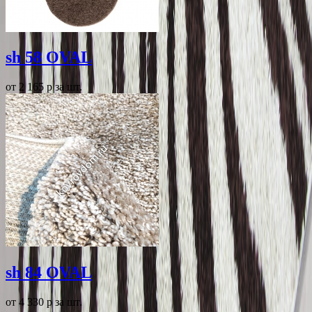
sh 58 OVAL
от 2 165
p
за шт.
sh 84 OVAL
от 4 330
p
за шт.