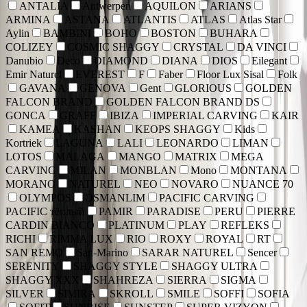
ANTALIA
Antwerpen
AQUILON
ARIANS
ARMINA
ASTANA
ATLANTIS
ATLAS
Atlas Star
Aylin
BAMBINI
BOHO
BOSTON
BUHARA
COLIZEY
COSMIC SHAGGY
CRYSTAL
DA VINCI
Danubio
Deco
DIAMOND
DIANA
DIOS
Eilegant
Emir Naturel
EVEREST
F
Faber
Floor Lux Sisal
Folk
GAVANA
GENOVA
Gent
GLORIOUS
GOLDEN
FALCON BRAND
GOLDEN FALCON BRAND DS
GONCA
GRAFF
IBIZA
IMPERIAL CARVING
KAIR
KAMEA
KASHAN
KEOPS SHAGGY
Kids
Kortriek
LAGUNA
LALI
LEONARDO
LIMAN
LOTOS
MALAGA
MANGO
MATRIX
MEGA
CARVING
MILAN
MONBLAN
Mono
MONTANA
MORANO
NATUREL
NEO
NOVARO
NUANCE 70
OLYMPOS
OSMANLIM
PACIFIC CARVING
PACIFIC тёплый
PAMIR
PARADISE
PERU
PIERRE
CARDIN BIANCO
PLATINUM
PLAY
REFLEKS
RICHI
RIMMA LUX
RIO
ROXY
ROYAL
RT
SAN REMO
San-Marino
SARAR NATUREL
Sencer
SERENITY
SHAGGY STYLE
SHAGGY ULTRA
SHAGGY XXX
SHAHREZA
SIERRA
SIGMA
SILVER
SIMIRA
SKROLL
SMILE
SOFFI
SOFIA