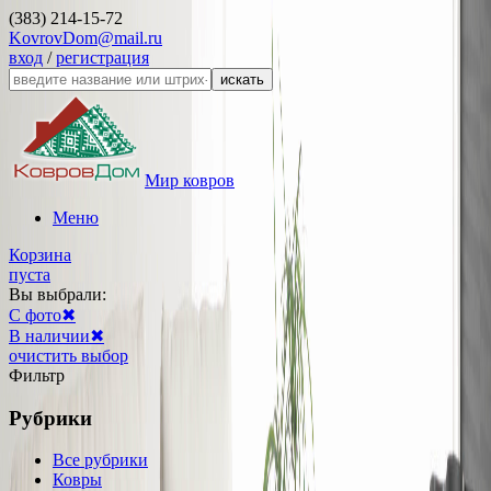
(383) 214-15-72
KovrovDom@mail.ru
вход
/
регистрация
искать
Мир ковров
Меню
Корзина
пуста
Вы выбрали:
С фото
✖
В наличии
✖
очистить выбор
Фильтр
Рубрики
Все рубрики
Ковры