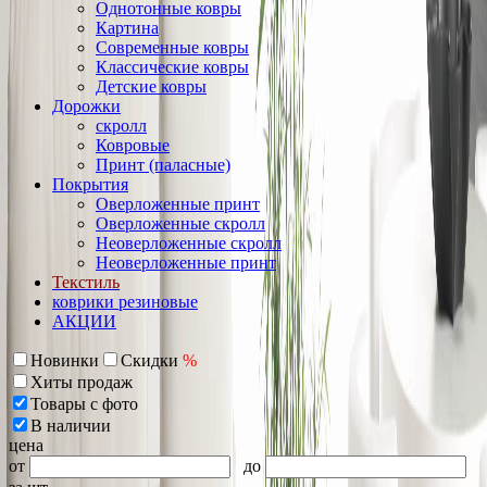
Однотонные ковры
Картина
Современные ковры
Классические ковры
Детские ковры
Дорожки
скролл
Ковровые
Принт (паласные)
Покрытия
Оверложенные принт
Оверложенные скролл
Неоверложенные скролл
Неоверложенные принт
Текстиль
коврики резиновые
АКЦИИ
Новинки
Скидки
%
Хиты продаж
Товары с фото
В наличии
цена
от
до