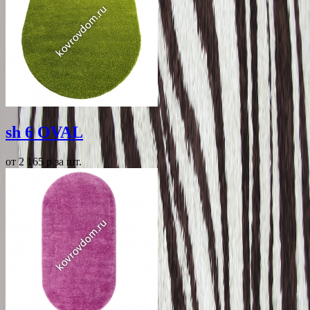
sh 6 OVAL
от 2 165
p
за шт.