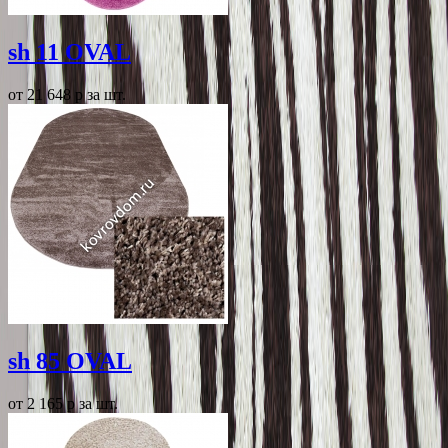
sh 11 OVAL
от 21 648
p
за шт.
sh 85 OVAL
от 2 165
p
за шт.