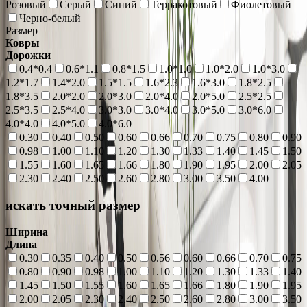
Розовый
Серый
Синий
Терракотовый
Фиолетовый
Черно-белый
Размер
Ковры
Дорожки
0.4*0.4
0.6*1.1
0.8*1.5
1.0*1.0
1.0*2.0
1.0*3.0
1.2*1.7
1.4*2.0
1.5*1.5
1.6*2.3
1.6*3.0
1.8*2.5
1.8*3.5
2.0*2.0
2.0*3.0
2.0*4.0
2.0*5.0
2.5*2.5
2.5*3.5
2.5*4.0
3.0*3.0
3.0*4.0
3.0*5.0
3.0*6.0
4.0*4.0
4.0*5.0
4.0*6.0
0.30
0.40
0.50
0.60
0.66
0.70
0.75
0.80
0.90
0.98
1.00
1.10
1.20
1.30
1.33
1.40
1.45
1.50
1.55
1.60
1.65
1.66
1.80
1.90
1.95
2.00
2.05
2.30
2.40
2.50
2.60
2.80
3.00
3.50
4.00
искать точный размер
Ширина
Длина
0.30
0.35
0.40
0.50
0.56
0.60
0.66
0.70
0.75
0.80
0.90
0.98
1.00
1.10
1.20
1.30
1.33
1.40
1.45
1.50
1.55
1.60
1.65
1.66
1.80
1.90
1.95
2.00
2.05
2.30
2.40
2.50
2.60
2.80
3.00
3.50