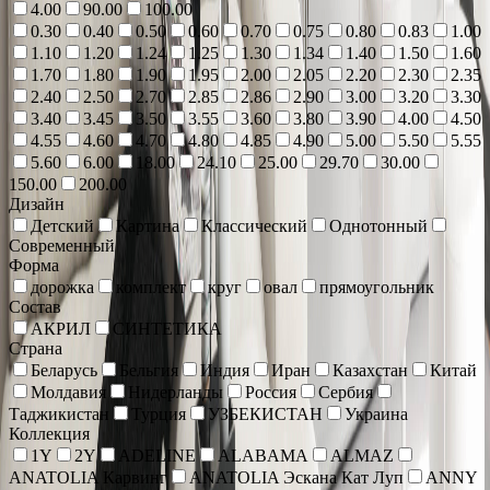
4.00
90.00
100.00
0.30
0.40
0.50
0.60
0.70
0.75
0.80
0.83
1.00
1.10
1.20
1.24
1.25
1.30
1.34
1.40
1.50
1.60
1.70
1.80
1.90
1.95
2.00
2.05
2.20
2.30
2.35
2.40
2.50
2.70
2.85
2.86
2.90
3.00
3.20
3.30
3.40
3.45
3.50
3.55
3.60
3.80
3.90
4.00
4.50
4.55
4.60
4.70
4.80
4.85
4.90
5.00
5.50
5.55
5.60
6.00
18.00
24.10
25.00
29.70
30.00
150.00
200.00
Дизайн
Детский
Картина
Классический
Однотонный
Современный
Форма
дорожка
комплект
круг
овал
прямоугольник
Состав
АКРИЛ
СИНТЕТИКА
Страна
Беларусь
Бельгия
Индия
Иран
Казахстан
Китай
Молдавия
Нидерланды
Россия
Сербия
Таджикистан
Турция
УЗБЕКИСТАН
Украина
Коллекция
1Y
2Y
ADELINE
ALABAMA
ALMAZ
ANATOLIA Карвинг
ANATOLIA Эскана Кат Луп
ANNY