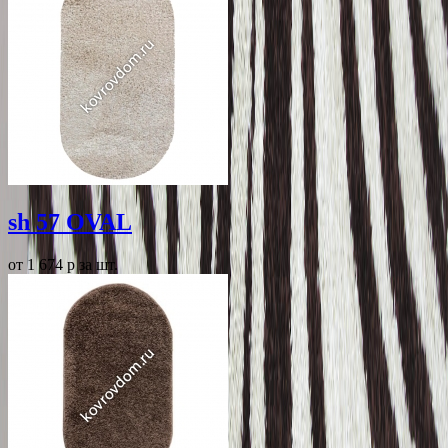
sh 57 OVAL
от 1 674
p
за шт.