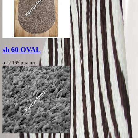
sh 60 OVAL
от 2 165
p
за шт.