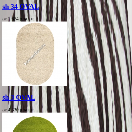
sh 34 OVAL
от 1 674
p
за шт.
sh 3 OVAL
от 4 330
p
за шт.