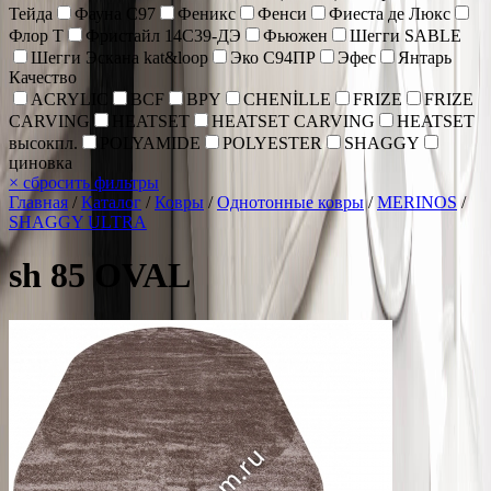
Тейда
Фауна С97
Феникс
Фенси
Фиеста де Люкс
Флор Т
Фристайл 14С39-ДЭ
Фьюжен
Шегги SABLE
Шегги Эскана kat&loop
Эко С94ПР
Эфес
Янтарь
Качество
ACRYLIC
BCF
BPY
CHENİLLE
FRIZE
FRIZE
CARVING
HEATSET
HEATSET CARVING
HEATSET
высокпл.
POLYAMIDE
POLYESTER
SHAGGY
циновка
×
сбросить фильтры
Главная
/
Каталог
/
Ковры
/
Однотонные ковры
/
MERINOS
/
SHAGGY ULTRA
sh 85 OVAL