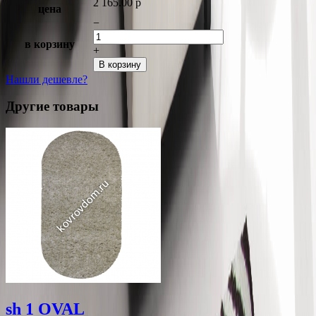
2 165.00
p
цена
−
в корзину
+
В корзину
Нашли дешевле?
Другие товары
sh 1 OVAL