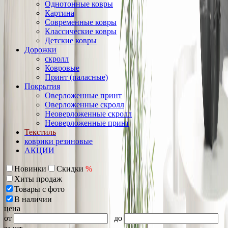
Однотонные ковры
Картина
Современные ковры
Классические ковры
Детские ковры
Дорожки
скролл
Ковровые
Принт (паласные)
Покрытия
Оверложенные принт
Оверложенные скролл
Неоверложенные скролл
Неоверложенные принт
Текстиль
коврики резиновые
АКЦИИ
Новинки
Скидки
%
Хиты продаж
Товары с фото
В наличии
цена
от
до