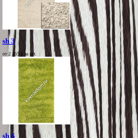
sh 3
от 2 165
p
за шт.
sh 6