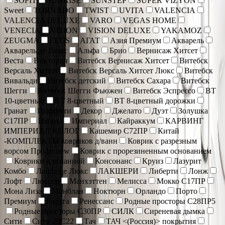
SOFIT
SUNRISE
SUNSTEP
SUPER VIZYON
Sweet
TORNADO
TWIST
UVITA
VALENCIA
VALENCIA DELUXE
VARO
VEGAS HOME
VENECIA
VISION
VISION DELUXE
YAKAMOZ
ZEUGMA
ZEUS
АГАТ
Азия Премиум
Акварель
Акварель де Люкс
Альфа
Брио
Вернисаж Хитсет
Веста
Виктория
Витебск Вернисаж Хитсет
Витебск
Версаль Хитсет
Витебск Версаль Хитсет Люкс
Витебск
Вивальди
Витебск детский
Витебск Сахара
Витебск
Шегги
Витебск Шегги Фьюжен
Витебск Эспрессо
ВТ
10-цветный
ВТ 8-цветный
ВТ 8-цветный дорожки
Гранат
Граффити
Декор
Джелато
Дуэт
Золушка
С17ПР
Иконы
Империал
Кайраккум
КАРВИНГ
ИМПЕРИАЛ КОЛОР
Кашемир С72ПР
Китай
-КОМПЛЕКТЫ ковриков д/ванн
Коврик c разрезным
ворсом Профи new
Коврик с прорезиненным основанием
Коврики для ванной
Консонанс
Круиз
Лазурит
Комбо
Лайла де Люкс
ЛАКШЕРИ
Либерти
Лонж
Лофт
Люксор
Манхэттен
Мелисса
Мокко С17ПР
Мона Лиза
Монблан
Ноктюрн
Орландо
Порто
Премиум
Радуга
Ренессанс
Родные просторы С28ПР5
Родные просторы С30ПР
СИЛК
Сиреневая дымка
Сити
Сити 20С22
Тач
ТАЧ <(Россия)> покрытия