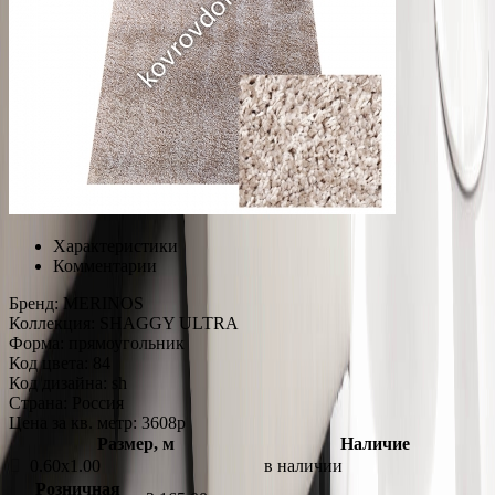
Характеристики
Комментарии
Бренд:
MERINOS
Коллекция:
SHAGGY ULTRA
Форма:
прямоугольник
Код цвета:
84
Код дизайна:
sh
Страна:
Россия
Цена за кв. метр: 3608
p
Размер, м
Наличие
0.60x1.00
в наличии
Розничная