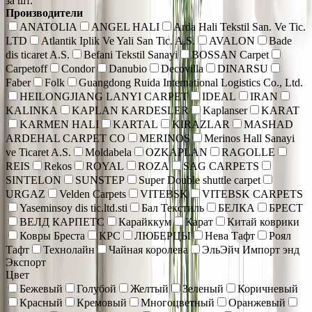
за шт.
Производители
ANATOLIA
ANGEL HALI
Arda Hali Tekstil San. Ve Tic.
LTD
Atlantik Iplik Ve Yali San Tic. A.S.
AVALON
Bade
dis ticaret A.S.
Befani Tekstil Sanayi
BOSSAN Carpet
Carpetoff
Condor
Danubio
Decovilla
DINARSU
Faber
Folk
Guangdong Ruida International Logistics Co., Ltd.
HEILONGJIANG LANYI CARPET
IDEAL
IRAN
KALINKA
KAPLAN KARDESLER
Kaplanser
KARAT
KARMEN HALI
KARTAL
KIRAZLAR
MASHAD
ARDEHAL CARPET CO
MERINOS
Merinos Hall Sanayi
ve Ticaret A.S.
Moldabela
OZKAPLAN
RAGOLLE
REIS
Rekos
ROYAL
ROZA
SAG CARPETS
SINTELON
SUNSTEP
Super Double shuttle carpet
URGAZ
Velden Carpets
VITEBSK
VITEBSK CARPETS
Yaseminsoy dis tic.ltd.sti
Бал Текстиль
БЕЛКА
БРЕСТ
ВЕЛД КАРПЕТС
Карайккум
Карат
Китай коврики
Ковры Бреста
КРС
ЛЮБЕРЦЫ
Нева Тафт
Роял
Тафт
Технолайн
Чайная королева
ЭльЭйч Импорт энд
Экспорт
Цвет
Бежевый
Голубой
Желтый
Зеленый
Коричневый
Красный
Кремовый
Многоцветный
Оранжевый