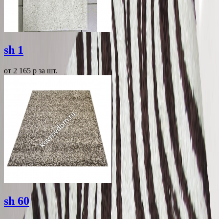
sh 1
от 2 165
p
за шт.
sh 60