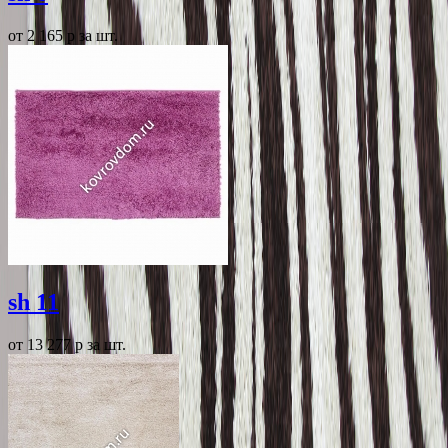
от 2 165
p
за шт.
sh 11
от 13 277
p
за шт.