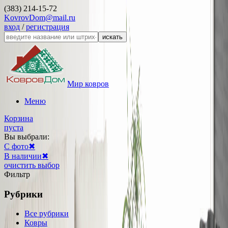
(383) 214-15-72
KovrovDom@mail.ru
вход
/
регистрация
искать
Мир ковров
Меню
Корзина
пуста
Вы выбрали:
С фото
✖
В наличии
✖
очистить выбор
Фильтр
Рубрики
Все рубрики
Ковры