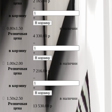
2 165.00
p
цена
−
в корзину
+
В корзину
0.80x1.50
в наличии
Розничная
4 330.00
p
цена
−
в корзину
+
В корзину
1.00x2.00
в наличии
Розничная
7 216.00
p
цена
−
в корзину
+
В корзину
1.50x2.50
в наличии
Розничная
13 530.00
p
цена