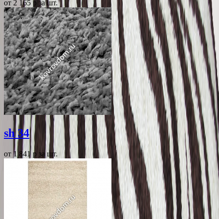
от 2 165
p
за шт.
sh 34
от 1 841
p
за шт.