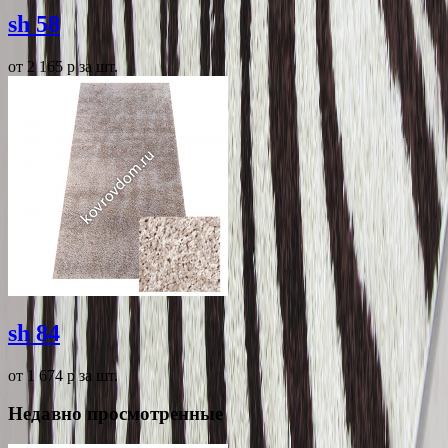
sh 58
от 2 165
p
за шт.
sh 84
от 1 674
p
за шт.
Недавно просмотренные