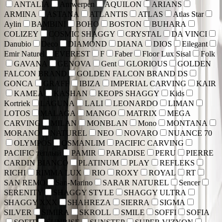
ANTALIA
Antwerpen
AQUILON
ARIANS
ARMINA
ASTANA
ATLANTIS
ATLAS
Atlas Star
Aylin
BAMBINI
BOHO
BOSTON
BUHARA
COLIZEY
COSMIC SHAGGY
CRYSTAL
DA VINCI
Danubio
Deco
DIAMOND
DIANA
DIOS
Eilegant
Emir Naturel
EVEREST
F
Faber
Floor Lux Sisal
Folk
GAVANA
GENOVA
Gent
GLORIOUS
GOLDEN
FALCON BRAND
GOLDEN FALCON BRAND DS
GONCA
GRAFF
IBIZA
IMPERIAL CARVING
KAIR
KAMEA
KASHAN
KEOPS SHAGGY
Kids
Kortriek
LAGUNA
LALI
LEONARDO
LIMAN
LOTOS
MALAGA
MANGO
MATRIX
MEGA
CARVING
MILAN
MONBLAN
Mono
MONTANA
MORANO
NATUREL
NEO
NOVARO
NUANCE 70
OLYMPOS
OSMANLIM
PACIFIC CARVING
PACIFIC тёплый
PAMIR
PARADISE
PERU
PIERRE
CARDIN BIANCO
PLATINUM
PLAY
REFLEKS
RICHI
RIMMA LUX
RIO
ROXY
ROYAL
RT
SAN REMO
San-Marino
SARAR NATUREL
Sencer
SERENITY
SHAGGY STYLE
SHAGGY ULTRA
SHAGGY XXX
SHAHREZA
SIERRA
SIGMA
SILVER
SIMIRA
SKROLL
SMILE
SOFFI
SOFIA