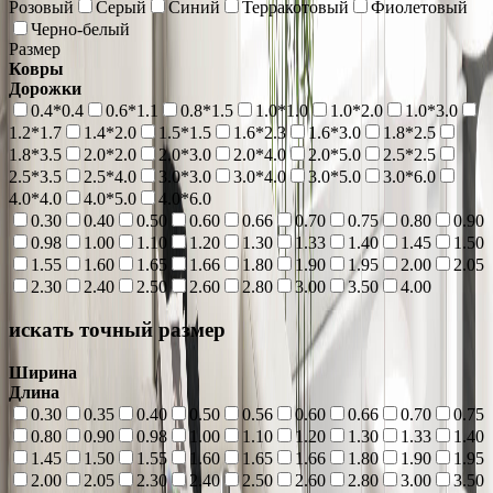
Розовый
Серый
Синий
Терракотовый
Фиолетовый
Черно-белый
Размер
Ковры
Дорожки
0.4*0.4
0.6*1.1
0.8*1.5
1.0*1.0
1.0*2.0
1.0*3.0
1.2*1.7
1.4*2.0
1.5*1.5
1.6*2.3
1.6*3.0
1.8*2.5
1.8*3.5
2.0*2.0
2.0*3.0
2.0*4.0
2.0*5.0
2.5*2.5
2.5*3.5
2.5*4.0
3.0*3.0
3.0*4.0
3.0*5.0
3.0*6.0
4.0*4.0
4.0*5.0
4.0*6.0
0.30
0.40
0.50
0.60
0.66
0.70
0.75
0.80
0.90
0.98
1.00
1.10
1.20
1.30
1.33
1.40
1.45
1.50
1.55
1.60
1.65
1.66
1.80
1.90
1.95
2.00
2.05
2.30
2.40
2.50
2.60
2.80
3.00
3.50
4.00
искать точный размер
Ширина
Длина
0.30
0.35
0.40
0.50
0.56
0.60
0.66
0.70
0.75
0.80
0.90
0.98
1.00
1.10
1.20
1.30
1.33
1.40
1.45
1.50
1.55
1.60
1.65
1.66
1.80
1.90
1.95
2.00
2.05
2.30
2.40
2.50
2.60
2.80
3.00
3.50