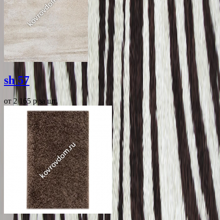
sh 57
от 2 165
p
за шт.