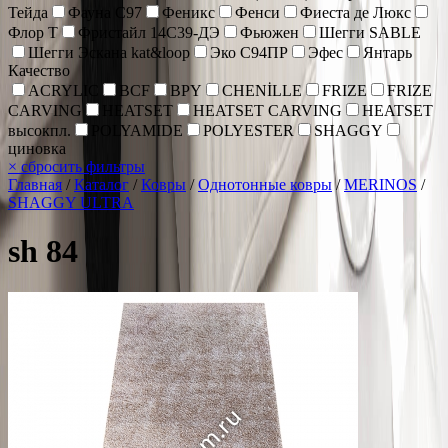
Тейда
Фауна С97
Феникс
Фенси
Фиеста де Люкс
Флор Т
Фристайл 14С39-ДЭ
Фьюжен
Шегги SABLE
Шегги Эскана kat&loop
Эко С94ПР
Эфес
Янтарь
Качество
ACRYLIC
BCF
BPY
CHENİLLE
FRIZE
FRIZE
CARVING
HEATSET
HEATSET CARVING
HEATSET
высокпл.
POLYAMIDE
POLYESTER
SHAGGY
циновка
×
сбросить фильтры
Главная
/
Каталог
/
Ковры
/
Однотонные ковры
/
MERINOS
/
SHAGGY ULTRA
sh 84