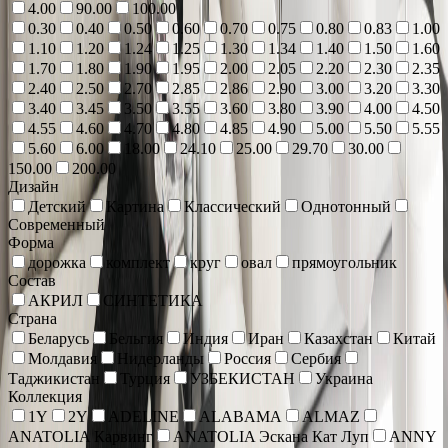
4.00
90.00
100.00
0.30
0.40
0.50
0.60
0.70
0.75
0.80
0.83
1.00
1.10
1.20
1.24
1.25
1.30
1.34
1.40
1.50
1.60
1.70
1.80
1.90
1.95
2.00
2.05
2.20
2.30
2.35
2.40
2.50
2.70
2.85
2.86
2.90
3.00
3.20
3.30
3.40
3.45
3.50
3.55
3.60
3.80
3.90
4.00
4.50
4.55
4.60
4.70
4.80
4.85
4.90
5.00
5.50
5.55
5.60
6.00
18.00
24.10
25.00
29.70
30.00
150.00
200.00
Дизайн
Детский
Картина
Классический
Однотонный
Современный
Форма
дорожка
комплект
круг
овал
прямоугольник
Состав
АКРИЛ
СИНТЕТИКА
Страна
Беларусь
Бельгия
Индия
Иран
Казахстан
Китай
Молдавия
Нидерланды
Россия
Сербия
Таджикистан
Турция
УЗБЕКИСТАН
Украина
Коллекция
1Y
2Y
ADELINE
ALABAMA
ALMAZ
ANATOLIA Карвинг
ANATOLIA Эскана Кат Луп
ANNY