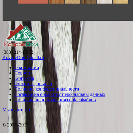
(383) 214-15-72
KovrovDom@mail.ru
О компании
Новости
Контакты
Оплата и доставка
Политика конфиденциальности
Согласие на обработку персональны данных
Политика использования cookie-файлов
Мы вконтакте
© 2007–2017