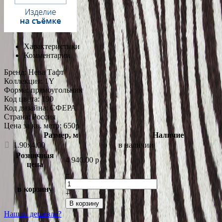
Характеристики
Комментарии
Бренд:
Нева Тафт
Коллекция:
1Y
Форма:
прямоугольник
Код цвета:
190
Код дизайна:
СФЕРА
Страна:
Россия
Цена за кв. метр: 650
p
Размер, м
Наличие
1.90x4.00
в наличии
Розничная
4 940.00
p
цена
−
в корзину
+
В корзину
Нашли дешевле?