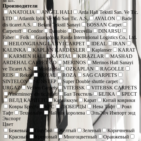
за шт.
Производители
ANATOLIA
ANGEL HALI
Arda Hali Tekstil San. Ve Tic.
LTD
Atlantik Iplik Ve Yali San Tic. A.S.
AVALON
Bade
dis ticaret A.S.
Befani Tekstil Sanayi
BOSSAN Carpet
Carpetoff
Condor
Danubio
Decovilla
DINARSU
Faber
Folk
Guangdong Ruida International Logistics Co., Ltd.
HEILONGJIANG LANYI CARPET
IDEAL
IRAN
KALINKA
KAPLAN KARDESLER
Kaplanser
KARAT
KARMEN HALI
KARTAL
KIRAZLAR
MASHAD
ARDEHAL CARPET CO
MERINOS
Merinos Hall Sanayi
ve Ticaret A.S.
Moldabela
OZKAPLAN
RAGOLLE
REIS
Rekos
ROYAL
ROZA
SAG CARPETS
SINTELON
SUNSTEP
Super Double shuttle carpet
URGAZ
Velden Carpets
VITEBSK
VITEBSK CARPETS
Yaseminsoy dis tic.ltd.sti
Бал Текстиль
БЕЛКА
БРЕСТ
ВЕЛД КАРПЕТС
Карайккум
Карат
Китай коврики
Ковры Бреста
КРС
ЛЮБЕРЦЫ
Нева Тафт
Роял
Тафт
Технолайн
Чайная королева
ЭльЭйч Импорт энд
Экспорт
Цвет
Бежевый
Голубой
Желтый
Зеленый
Коричневый
Красный
Кремовый
Многоцветный
Оранжевый