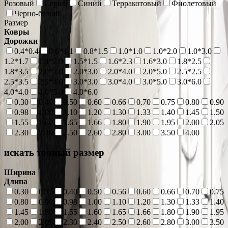
Розовый
Серый
Синий
Терракотовый
Фиолетовый
Черно-белый
Размер
Ковры
Дорожки
0.4*0.4
0.6*1.1
0.8*1.5
1.0*1.0
1.0*2.0
1.0*3.0
1.2*1.7
1.4*2.0
1.5*1.5
1.6*2.3
1.6*3.0
1.8*2.5
1.8*3.5
2.0*2.0
2.0*3.0
2.0*4.0
2.0*5.0
2.5*2.5
2.5*3.5
2.5*4.0
3.0*3.0
3.0*4.0
3.0*5.0
3.0*6.0
4.0*4.0
4.0*5.0
4.0*6.0
0.30
0.40
0.50
0.60
0.66
0.70
0.75
0.80
0.90
0.98
1.00
1.10
1.20
1.30
1.33
1.40
1.45
1.50
1.55
1.60
1.65
1.66
1.80
1.90
1.95
2.00
2.05
2.30
2.40
2.50
2.60
2.80
3.00
3.50
4.00
искать точный размер
Ширина
Длина
0.30
0.35
0.40
0.50
0.56
0.60
0.66
0.70
0.75
0.80
0.90
0.98
1.00
1.10
1.20
1.30
1.33
1.40
1.45
1.50
1.55
1.60
1.65
1.66
1.80
1.90
1.95
2.00
2.05
2.30
2.40
2.50
2.60
2.80
3.00
3.50