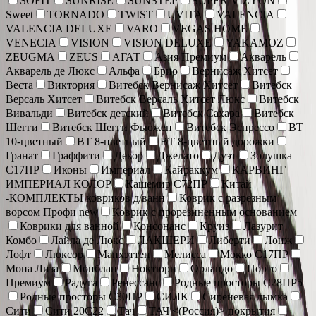
SOFIT
SUNRISE
SUNSTEP
SUPER VIZYON
Sweet
TORNADO
TWIST
UVITA
VALENCIA
VALENCIA DELUXE
VARO
VEGAS HOME
VENECIA
VISION
VISION DELUXE
YAKAMOZ
ZEUGMA
ZEUS
АГАТ
Азия Премиум
Акварель
Акварель де Люкс
Альфа
Брио
Вернисаж Хитсет
Веста
Виктория
Витебск Вернисаж Хитсет
Витебск
Версаль Хитсет
Витебск Версаль Хитсет Люкс
Витебск
Вивальди
Витебск детский
Витебск Сахара
Витебск
Шегги
Витебск Шегги Фьюжен
Витебск Эспрессо
ВТ
10-цветный
ВТ 8-цветный
ВТ 8-цветный дорожки
Гранат
Граффити
Декор
Джелато
Дуэт
Золушка
С17ПР
Иконы
Империал
Кайраккум
КАРВИНГ
ИМПЕРИАЛ КОЛОР
Кашемир С72ПР
Китай
-КОМПЛЕКТЫ ковриков д/ванн
Коврик c разрезным
ворсом Профи new
Коврик с прорезиненным основанием
Коврики для ванной
Консонанс
Круиз
Лазурит
Комбо
Лайла де Люкс
ЛАКШЕРИ
Либерти
Лонж
Лофт
Люксор
Манхэттен
Мелисса
Мокко С17ПР
Мона Лиза
Монблан
Ноктюрн
Орландо
Порто
Премиум
Радуга
Ренессанс
Родные просторы С28ПР5
Родные просторы С30ПР
СИЛК
Сиреневая дымка
Сити
Сити 20С22
Тач
ТАЧ <(Россия)> покрытия