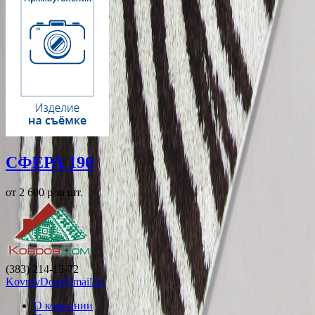
СФЕРА 190
от 2 600
p
за шт.
(383) 214-15-72
KovrovDom@mail.ru
О компании