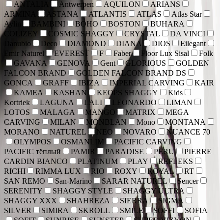
ANTALIA
Antwerpen
AQUILON
ARIANS
ARMINA
ASTANA
ATLANTIS
ATLAS
Atlas Star
Aylin
BAMBINI
BOHO
BOSTON
BUHARA
COLIZEY
COSMIC SHAGGY
CRYSTAL
DA VINCI
Danubio
Deco
DIAMOND
DIANA
DIOS
Eilegant
Emir Naturel
EVEREST
F
Faber
Floor Lux Sisal
Folk
GAVANA
GENOVA
Gent
GLORIOUS
GOLDEN
FALCON BRAND
GOLDEN FALCON BRAND DS
GONCA
GRAFF
IBIZA
IMPERIAL CARVING
KAIR
KAMEA
KASHAN
KEOPS SHAGGY
Kids
Kortriek
LAGUNA
LALI
LEONARDO
LIMAN
LOTOS
MALAGA
MANGO
MATRIX
MEGA
CARVING
MILAN
MONBLAN
Mono
MONTANA
MORANO
NATUREL
NEO
NOVARO
NUANCE 70
OLYMPOS
OSMANLIM
PACIFIC CARVING
PACIFIC тёплый
PAMIR
PARADISE
PERU
PIERRE
CARDIN BIANCO
PLATINUM
PLAY
REFLEKS
RICHI
RIMMA LUX
RIO
ROXY
ROYAL
RT
SAN REMO
San-Marino
SARAR NATUREL
Sencer
SERENITY
SHAGGY STYLE
SHAGGY ULTRA
SHAGGY XXX
SHAHREZA
SIERRA
SIGMA
SILVER
SIMIRA
SKROLL
SMILE
SOFFI
SOFIA