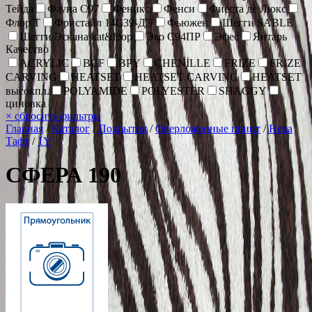
Тейда
Фауна С97
Феникс
Фенси
Фиеста де Люкс
Флор Т
Фристайл 14С39-ДЭ
Фьюжен
Шегги SABLE
Шегги Эскана kat&loop
Эко С94ПР
Эфес
Янтарь
Качество
ACRYLIC
BCF
BPY
CHENİLLE
FRIZE
FRIZE
CARVING
HEATSET
HEATSET CARVING
HEATSET
высокпл.
POLYAMIDE
POLYESTER
SHAGGY
циновка
×
сбросить фильтры
Главная
/
Каталог
/
Покрытия
/
Оверложенные принт
/
Нева
Тафт
/
1Y
СФЕРА 190