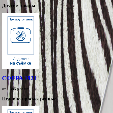
Другие товары
СФЕРА 1921
от 1 385
p
за шт.
Недавно просмотренные