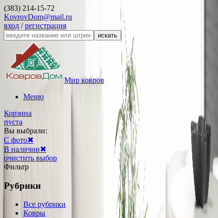
(383) 214-15-72
KovrovDom@mail.ru
вход
/
регистрация
искать
Мир ковров
Меню
Корзина
пуста
Вы выбрали:
С фото
✖
В наличии
✖
очистить выбор
Фильтр
Рубрики
Все рубрики
Ковры