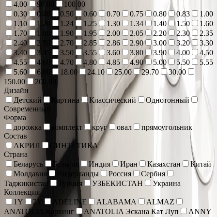
4.00
90.00
100.00
0.30
0.40
0.50
0.60
0.70
0.75
0.80
0.83
1.00
1.10
1.20
1.24
1.25
1.30
1.34
1.40
1.50
1.60
1.70
1.80
1.90
1.95
2.00
2.05
2.20
2.30
2.35
2.40
2.50
2.70
2.85
2.86
2.90
3.00
3.20
3.30
3.40
3.45
3.50
3.55
3.60
3.80
3.90
4.00
4.50
4.55
4.60
4.70
4.80
4.85
4.90
5.00
5.50
5.55
5.60
6.00
18.00
24.10
25.00
29.70
30.00
150.00
200.00
Дизайн
Детский
Картина
Классический
Однотонный
Современный
Форма
дорожка
комплект
круг
овал
прямоугольник
Состав
АКРИЛ
СИНТЕТИКА
Страна
Беларусь
Бельгия
Индия
Иран
Казахстан
Китай
Молдавия
Нидерланды
Россия
Сербия
Таджикистан
Турция
УЗБЕКИСТАН
Украина
Коллекция
1Y
2Y
ADELINE
ALABAMA
ALMAZ
ANATOLIA Карвинг
ANATOLIA Эскана Кат Луп
ANNY