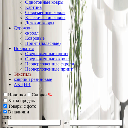
Однотонные ковры
Картина
Современные ковры
Классические ковры
Детские ковры
Дорожки
скролл
Ковровые
Принт (паласные)
Покрытия
Оверложенные принт
Оверложенные скролл
Неоверложенные скролл
Неоверложенные принт
Текстиль
коврики резиновые
АКЦИИ
Новинки
Скидки
%
Хиты продаж
Товары с фото
В наличии
цена
от
до