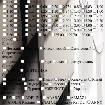
4.00
90.00
100.00
0.30
0.40
0.50
0.60
0.70
0.75
0.80
0.83
1.00
1.10
1.20
1.24
1.25
1.30
1.34
1.40
1.50
1.60
1.70
1.80
1.90
1.95
2.00
2.05
2.20
2.30
2.35
2.40
2.50
2.70
2.85
2.86
2.90
3.00
3.20
3.30
3.40
3.45
3.50
3.55
3.60
3.80
3.90
4.00
4.50
4.55
4.60
4.70
4.80
4.85
4.90
5.00
5.50
5.55
5.60
6.00
18.00
24.10
25.00
29.70
30.00
150.00
200.00
Дизайн
Детский
Картина
Классический
Однотонный
Современный
Форма
дорожка
комплект
круг
овал
прямоугольник
Состав
АКРИЛ
СИНТЕТИКА
Страна
Беларусь
Бельгия
Индия
Иран
Казахстан
Китай
Молдавия
Нидерланды
Россия
Сербия
Таджикистан
Турция
УЗБЕКИСТАН
Украина
Коллекция
1Y
2Y
ADELINE
ALABAMA
ALMAZ
ANATOLIA Карвинг
ANATOLIA Эскана Кат Луп
ANNY