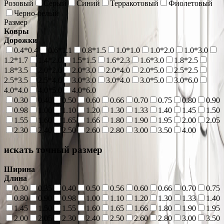
Розовый
Серый
Синий
Терракотовый
Фиолетовый
Черно-белый
Размер
Ковры
Дорожки
0.4*0.4
0.6*1.1
0.8*1.5
1.0*1.0
1.0*2.0
1.0*3.0
1.2*1.7
1.4*2.0
1.5*1.5
1.6*2.3
1.6*3.0
1.8*2.5
1.8*3.5
2.0*2.0
2.0*3.0
2.0*4.0
2.0*5.0
2.5*2.5
2.5*3.5
2.5*4.0
3.0*3.0
3.0*4.0
3.0*5.0
3.0*6.0
4.0*4.0
4.0*5.0
4.0*6.0
0.30
0.40
0.50
0.60
0.66
0.70
0.75
0.80
0.90
0.98
1.00
1.10
1.20
1.30
1.33
1.40
1.45
1.50
1.55
1.60
1.65
1.66
1.80
1.90
1.95
2.00
2.05
2.30
2.40
2.50
2.60
2.80
3.00
3.50
4.00
искать точный размер
Ширина
Длина
0.30
0.35
0.40
0.50
0.56
0.60
0.66
0.70
0.75
0.80
0.90
0.98
1.00
1.10
1.20
1.30
1.33
1.40
1.45
1.50
1.55
1.60
1.65
1.66
1.80
1.90
1.95
2.00
2.05
2.30
2.40
2.50
2.60
2.80
3.00
3.50