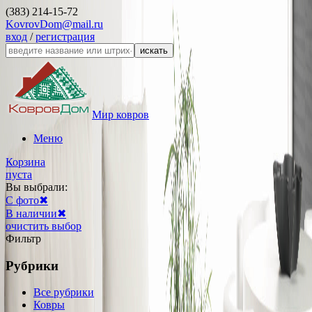
(383) 214-15-72
KovrovDom@mail.ru
вход
/
регистрация
искать
Мир ковров
Меню
Корзина
пуста
Вы выбрали:
С фото
✖
В наличии
✖
очистить выбор
Фильтр
Рубрики
Все рубрики
Ковры