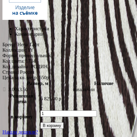
Характеристики
Комментарии
Бренд:
Нева Тафт
Коллекция:
1Y
Форма:
прямоугольник
Код цвета:
1734
Код дизайна:
РОДИН
Страна:
Россия
Цена за кв. метр: 650
p
Размер, м
Наличие
3.00x3.50
в наличии
Розничная
6 825.00
p
цена
−
в корзину
+
В корзину
Нашли дешевле?