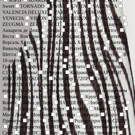
SOFIT
SUNRISE
SUNSTEP
SUPER VIZYON
Sweet
TORNADO
TWIST
UVITA
VALENCIA
VALENCIA DELUXE
VARO
VEGAS HOME
VENECIA
VISION
VISION DELUXE
YAKAMOZ
ZEUGMA
ZEUS
АГАТ
Азия Премиум
Акварель
Акварель де Люкс
Альфа
Брио
Вернисаж Хитсет
Веста
Виктория
Витебск Вернисаж Хитсет
Витебск
Версаль Хитсет
Витебск Версаль Хитсет Люкс
Витебск
Вивальди
Витебск детский
Витебск Сахара
Витебск
Шегги
Витебск Шегги Фьюжен
Витебск Эспрессо
ВТ
10-цветный
ВТ 8-цветный
ВТ 8-цветный дорожки
Гранат
Граффити
Декор
Джелато
Дуэт
Золушка
С17ПР
Иконы
Империал
Кайраккум
КАРВИНГ
ИМПЕРИАЛ КОЛОР
Кашемир С72ПР
Китай
-КОМПЛЕКТЫ ковриков д/ванн
Коврик c разрезным
ворсом Профи new
Коврик с прорезиненным основанием
Коврики для ванной
Консонанс
Круиз
Лазурит
Комбо
Лайла де Люкс
ЛАКШЕРИ
Либерти
Лонж
Лофт
Люксор
Манхэттен
Мелисса
Мокко С17ПР
Мона Лиза
Монблан
Ноктюрн
Орландо
Порто
Премиум
Радуга
Ренессанс
Родные просторы С28ПР5
Родные просторы С30ПР
СИЛК
Сиреневая дымка
Сити
Сити 20С22
Тач
ТАЧ <(Россия)> покрытия