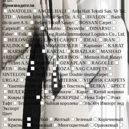
за шт.
Производители
ANATOLIA
ANGEL HALI
Arda Hali Tekstil San. Ve Tic.
LTD
Atlantik Iplik Ve Yali San Tic. A.S.
AVALON
Bade
dis ticaret A.S.
Befani Tekstil Sanayi
BOSSAN Carpet
Carpetoff
Condor
Danubio
Decovilla
DINARSU
Faber
Folk
Guangdong Ruida International Logistics Co., Ltd.
HEILONGJIANG LANYI CARPET
IDEAL
IRAN
KALINKA
KAPLAN KARDESLER
Kaplanser
KARAT
KARMEN HALI
KARTAL
KIRAZLAR
MASHAD
ARDEHAL CARPET CO
MERINOS
Merinos Hall Sanayi
ve Ticaret A.S.
Moldabela
OZKAPLAN
RAGOLLE
REIS
Rekos
ROYAL
ROZA
SAG CARPETS
SINTELON
SUNSTEP
Super Double shuttle carpet
URGAZ
Velden Carpets
VITEBSK
VITEBSK CARPETS
Yaseminsoy dis tic.ltd.sti
Бал Текстиль
БЕЛКА
БРЕСТ
ВЕЛД КАРПЕТС
Карайккум
Карат
Китай коврики
Ковры Бреста
КРС
ЛЮБЕРЦЫ
Нева Тафт
Роял
Тафт
Технолайн
Чайная королева
ЭльЭйч Импорт энд
Экспорт
Цвет
Бежевый
Голубой
Желтый
Зеленый
Коричневый
Красный
Кремовый
Многоцветный
Оранжевый