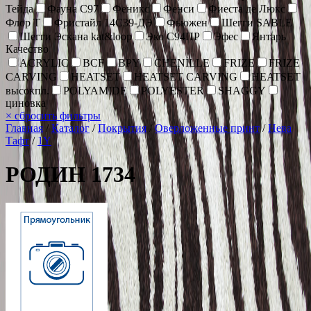
Тейда
Фауна С97
Феникс
Фенси
Фиеста де Люкс
Флор Т
Фристайл 14С39-ДЭ
Фьюжен
Шегги SABLE
Шегги Эскана kat&loop
Эко С94ПР
Эфес
Янтарь
Качество
ACRYLIC
BCF
BPY
CHENİLLE
FRIZE
FRIZE
CARVING
HEATSET
HEATSET CARVING
HEATSET
высокпл.
POLYAMIDE
POLYESTER
SHAGGY
циновка
×
сбросить фильтры
Главная
/
Каталог
/
Покрытия
/
Оверложенные принт
/
Нева
Тафт
/
1Y
РОДИН 1734