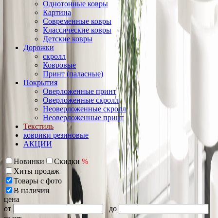
Однотонные ковры
Картина
Современные ковры
Классические ковры
Детские ковры
Дорожки
скролл
Ковровые
Принт (паласные)
Покрытия
Оверложенные принт
Оверложенные скролл
Неоверложенные скролл
Неоверложенные принт
Текстиль
коврики резиновые
АКЦИИ
Новинки
Скидки
%
Хиты продаж
Товары с фото
В наличии
цена
от
до