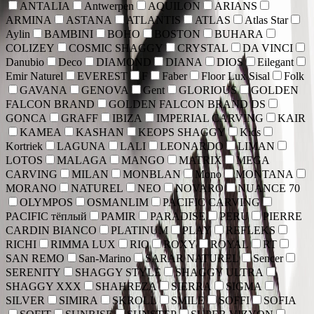
ANTALIA
Antwerpen
AQUILON
ARIANS
ARMINA
ASTANA
ATLANTIS
ATLAS
Atlas Star
Aylin
BAMBINI
BOHO
BOSTON
BUHARA
COLIZEY
COSMIC SHAGGY
CRYSTAL
DA VINCI
Danubio
Deco
DIAMOND
DIANA
DIOS
Eilegant
Emir Naturel
EVEREST
F
Faber
Floor Lux Sisal
Folk
GAVANA
GENOVA
Gent
GLORIOUS
GOLDEN
FALCON BRAND
GOLDEN FALCON BRAND DS
GONCA
GRAFF
IBIZA
IMPERIAL CARVING
KAIR
KAMEA
KASHAN
KEOPS SHAGGY
Kids
Kortriek
LAGUNA
LALI
LEONARDO
LIMAN
LOTOS
MALAGA
MANGO
MATRIX
MEGA
CARVING
MILAN
MONBLAN
Mono
MONTANA
MORANO
NATUREL
NEO
NOVARO
NUANCE 70
OLYMPOS
OSMANLIM
PACIFIC CARVING
PACIFIC тёплый
PAMIR
PARADISE
PERU
PIERRE
CARDIN BIANCO
PLATINUM
PLAY
REFLEKS
RICHI
RIMMA LUX
RIO
ROXY
ROYAL
RT
SAN REMO
San-Marino
SARAR NATUREL
Sencer
SERENITY
SHAGGY STYLE
SHAGGY ULTRA
SHAGGY XXX
SHAHREZA
SIERRA
SIGMA
SILVER
SIMIRA
SKROLL
SMILE
SOFFI
SOFIA