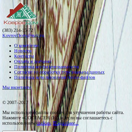
(383) 214-15-72
KovrovDom@mail.ru
О компании
Новости
Контакты
Оплата и доставка
Политика конфиденциальности
Согласие на обработку персональны данных
Политика использования cookie-файлов
Мы вконтакте
© 2007–2017
Мы используем файлы cookies для улучшения работы сайта.
Нажмите «СОГЛАСЕН (НА)», если вы соглашаетесь с
использованием
cookies
.
Подробнее...