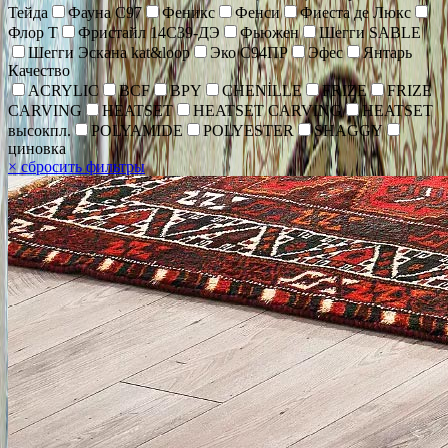
Тейда
Фауна С97
Феникс
Фенси
Фиеста де Люкс
Флор Т
Фристайл 14С39-ДЭ
Фьюжен
Шегги SABLE
Шегги Эскана kat&loop
Эко С94ПР
Эфес
Янтарь
Качество
ACRYLIC
BCF
BPY
CHENİLLE
FRIZE
FRIZE
CARVING
HEATSET
HEATSET CARVING
HEATSET
высокпл.
POLYAMIDE
POLYESTER
SHAGGY
циновка
×
сбросить фильтры