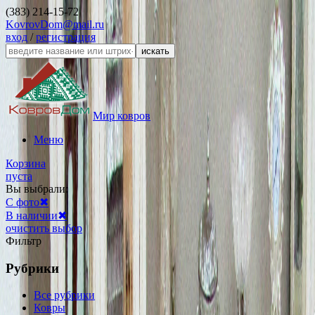
(383) 214-15-72
KovrovDom@mail.ru
вход
/
регистрация
искать
Мир ковров
Меню
Корзина
пуста
Вы выбрали:
С фото
✖
В наличии
✖
очистить выбор
Фильтр
Рубрики
Все рубрики
Ковры