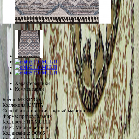
Характеристики
Комментарии
Бренд:
MERINOS
Коллекция:
UVITA
Способ изготовления:
тканый машинный
Форма:
прямоугольник
Код цвета:
110 MULTI
Цвет:
Многоцветный
Код дизайна:
O0465
Дизайн:
Современный