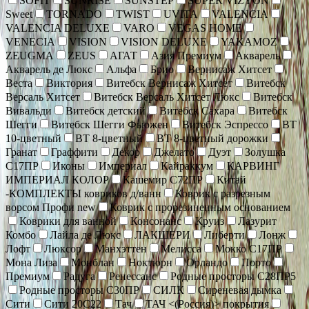
SOFIT
SUNRISE
SUNSTEP
SUPER VIZYON
Sweet
TORNADO
TWIST
UVITA
VALENCIA
VALENCIA DELUXE
VARO
VEGAS HOME
VENECIA
VISION
VISION DELUXE
YAKAMOZ
ZEUGMA
ZEUS
АГАТ
Азия Премиум
Акварель
Акварель де Люкс
Альфа
Брио
Вернисаж Хитсет
Веста
Виктория
Витебск Вернисаж Хитсет
Витебск
Версаль Хитсет
Витебск Версаль Хитсет Люкс
Витебск
Вивальди
Витебск детский
Витебск Сахара
Витебск
Шегги
Витебск Шегги Фьюжен
Витебск Эспрессо
ВТ
10-цветный
ВТ 8-цветный
ВТ 8-цветный дорожки
Гранат
Граффити
Декор
Джелато
Дуэт
Золушка
С17ПР
Иконы
Империал
Кайраккум
КАРВИНГ
ИМПЕРИАЛ КОЛОР
Кашемир С72ПР
Китай
-КОМПЛЕКТЫ ковриков д/ванн
Коврик c разрезным
ворсом Профи new
Коврик с прорезиненным основанием
Коврики для ванной
Консонанс
Круиз
Лазурит
Комбо
Лайла де Люкс
ЛАКШЕРИ
Либерти
Лонж
Лофт
Люксор
Манхэттен
Мелисса
Мокко С17ПР
Мона Лиза
Монблан
Ноктюрн
Орландо
Порто
Премиум
Радуга
Ренессанс
Родные просторы С28ПР5
Родные просторы С30ПР
СИЛК
Сиреневая дымка
Сити
Сити 20С22
Тач
ТАЧ <(Россия)> покрытия