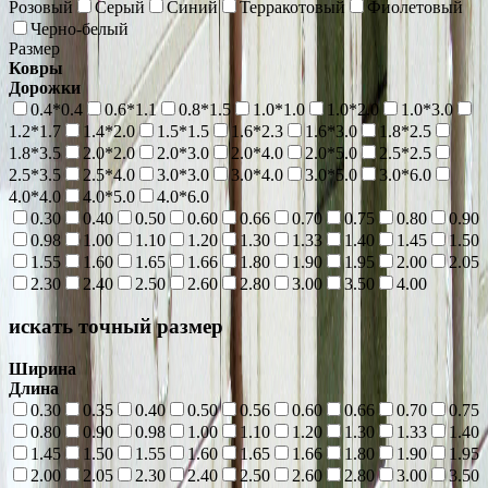
Розовый
Серый
Синий
Терракотовый
Фиолетовый
Черно-белый
Размер
Ковры
Дорожки
0.4*0.4
0.6*1.1
0.8*1.5
1.0*1.0
1.0*2.0
1.0*3.0
1.2*1.7
1.4*2.0
1.5*1.5
1.6*2.3
1.6*3.0
1.8*2.5
1.8*3.5
2.0*2.0
2.0*3.0
2.0*4.0
2.0*5.0
2.5*2.5
2.5*3.5
2.5*4.0
3.0*3.0
3.0*4.0
3.0*5.0
3.0*6.0
4.0*4.0
4.0*5.0
4.0*6.0
0.30
0.40
0.50
0.60
0.66
0.70
0.75
0.80
0.90
0.98
1.00
1.10
1.20
1.30
1.33
1.40
1.45
1.50
1.55
1.60
1.65
1.66
1.80
1.90
1.95
2.00
2.05
2.30
2.40
2.50
2.60
2.80
3.00
3.50
4.00
искать точный размер
Ширина
Длина
0.30
0.35
0.40
0.50
0.56
0.60
0.66
0.70
0.75
0.80
0.90
0.98
1.00
1.10
1.20
1.30
1.33
1.40
1.45
1.50
1.55
1.60
1.65
1.66
1.80
1.90
1.95
2.00
2.05
2.30
2.40
2.50
2.60
2.80
3.00
3.50