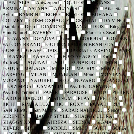
ANTALIA
Antwerpen
AQUILON
ARIANS
ARMINA
ASTANA
ATLANTIS
ATLAS
Atlas Star
Aylin
BAMBINI
BOHO
BOSTON
BUHARA
COLIZEY
COSMIC SHAGGY
CRYSTAL
DA VINCI
Danubio
Deco
DIAMOND
DIANA
DIOS
Eilegant
Emir Naturel
EVEREST
F
Faber
Floor Lux Sisal
Folk
GAVANA
GENOVA
Gent
GLORIOUS
GOLDEN
FALCON BRAND
GOLDEN FALCON BRAND DS
GONCA
GRAFF
IBIZA
IMPERIAL CARVING
KAIR
KAMEA
KASHAN
KEOPS SHAGGY
Kids
Kortriek
LAGUNA
LALI
LEONARDO
LIMAN
LOTOS
MALAGA
MANGO
MATRIX
MEGA
CARVING
MILAN
MONBLAN
Mono
MONTANA
MORANO
NATUREL
NEO
NOVARO
NUANCE 70
OLYMPOS
OSMANLIM
PACIFIC CARVING
PACIFIC тёплый
PAMIR
PARADISE
PERU
PIERRE
CARDIN BIANCO
PLATINUM
PLAY
REFLEKS
RICHI
RIMMA LUX
RIO
ROXY
ROYAL
RT
SAN REMO
San-Marino
SARAR NATUREL
Sencer
SERENITY
SHAGGY STYLE
SHAGGY ULTRA
SHAGGY XXX
SHAHREZA
SIERRA
SIGMA
SILVER
SIMIRA
SKROLL
SMILE
SOFFI
SOFIA