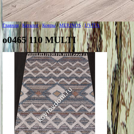
Главная
/
Каталог
/
Ковры
/
MERINOS
/
UVITA
o0465 110 MULTI