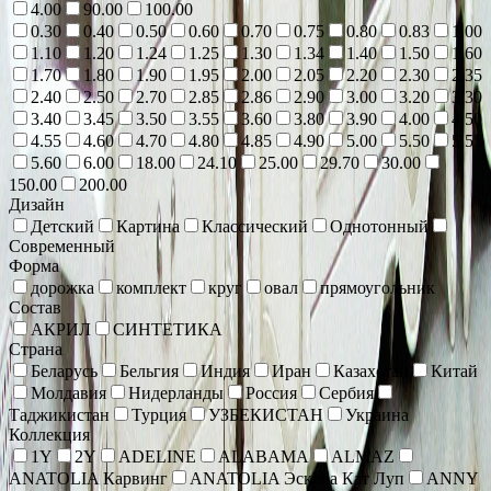
4.00
90.00
100.00
0.30
0.40
0.50
0.60
0.70
0.75
0.80
0.83
1.00
1.10
1.20
1.24
1.25
1.30
1.34
1.40
1.50
1.60
1.70
1.80
1.90
1.95
2.00
2.05
2.20
2.30
2.35
2.40
2.50
2.70
2.85
2.86
2.90
3.00
3.20
3.30
3.40
3.45
3.50
3.55
3.60
3.80
3.90
4.00
4.50
4.55
4.60
4.70
4.80
4.85
4.90
5.00
5.50
5.55
5.60
6.00
18.00
24.10
25.00
29.70
30.00
150.00
200.00
Дизайн
Детский
Картина
Классический
Однотонный
Современный
Форма
дорожка
комплект
круг
овал
прямоугольник
Состав
АКРИЛ
СИНТЕТИКА
Страна
Беларусь
Бельгия
Индия
Иран
Казахстан
Китай
Молдавия
Нидерланды
Россия
Сербия
Таджикистан
Турция
УЗБЕКИСТАН
Украина
Коллекция
1Y
2Y
ADELINE
ALABAMA
ALMAZ
ANATOLIA Карвинг
ANATOLIA Эскана Кат Луп
ANNY