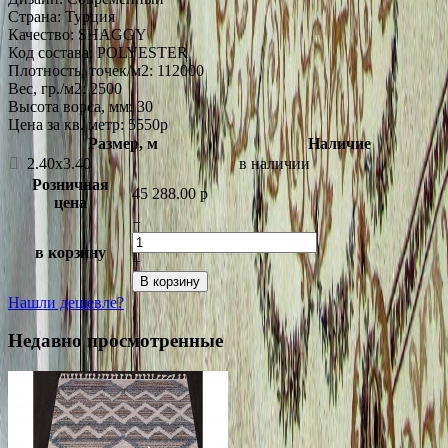
Страна:
Турция
Качество:
SHAGGY
Код состава:
POLYESTER
Плотность, точек/м2:
112000
Вес, гр./м2:
2500
Высота ворса, мм:
30
Цена за кв. метр: 5550
p
Размер, м
Наличие
2.40x3.40
в наличии
Розничная
45 288.00
p
цена
−
в корзину
+
В корзину
Нашли дешевле?
Недавно просмотренные