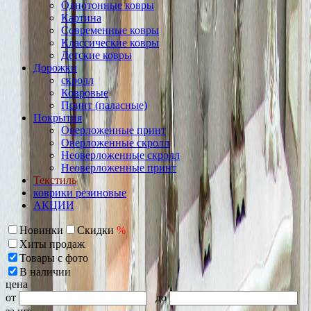
Однотонные ковры
Картина
Современные ковры
Классические ковры
Детские ковры
Дорожки
скролл
Ковровые
Принт (паласные)
Покрытия
Оверложенные принт
Оверложенные скролл
Неоверложенные скролл
Неоверложенные принт
Текстиль
коврики резиновые
АКЦИИ
Новинки
Скидки
%
Хиты продаж
Товары с фото
В наличии
цена
от
до