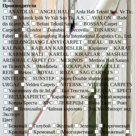
за шт.
Производители
ANATOLIA
ANGEL HALI
Arda Hali Tekstil San. Ve Tic.
LTD
Atlantik Iplik Ve Yali San Tic. A.S.
AVALON
Bade
dis ticaret A.S.
Befani Tekstil Sanayi
BOSSAN Carpet
Carpetoff
Condor
Danubio
Decovilla
DINARSU
Faber
Folk
Guangdong Ruida International Logistics Co., Ltd.
HEILONGJIANG LANYI CARPET
IDEAL
IRAN
KALINKA
KAPLAN KARDESLER
Kaplanser
KARAT
KARMEN HALI
KARTAL
KIRAZLAR
MASHAD
ARDEHAL CARPET CO
MERINOS
Merinos Hall Sanayi
ve Ticaret A.S.
Moldabela
OZKAPLAN
RAGOLLE
REIS
Rekos
ROYAL
ROZA
SAG CARPETS
SINTELON
SUNSTEP
Super Double shuttle carpet
URGAZ
Velden Carpets
VITEBSK
VITEBSK CARPETS
Yaseminsoy dis tic.ltd.sti
Бал Текстиль
БЕЛКА
БРЕСТ
ВЕЛД КАРПЕТС
Карайккум
Карат
Китай коврики
Ковры Бреста
КРС
ЛЮБЕРЦЫ
Нева Тафт
Роял
Тафт
Технолайн
Чайная королева
ЭльЭйч Импорт энд
Экспорт
Цвет
Бежевый
Голубой
Желтый
Зеленый
Коричневый
Красный
Кремовый
Многоцветный
Оранжевый