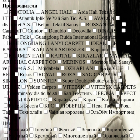
за шт.
Производители
ANATOLIA
ANGEL HALI
Arda Hali Tekstil San. Ve Tic.
LTD
Atlantik Iplik Ve Yali San Tic. A.S.
AVALON
Bade
dis ticaret A.S.
Befani Tekstil Sanayi
BOSSAN Carpet
Carpetoff
Condor
Danubio
Decovilla
DINARSU
Faber
Folk
Guangdong Ruida International Logistics Co., Ltd.
HEILONGJIANG LANYI CARPET
IDEAL
IRAN
KALINKA
KAPLAN KARDESLER
Kaplanser
KARAT
KARMEN HALI
KARTAL
KIRAZLAR
MASHAD
ARDEHAL CARPET CO
MERINOS
Merinos Hall Sanayi
ve Ticaret A.S.
Moldabela
OZKAPLAN
RAGOLLE
REIS
Rekos
ROYAL
ROZA
SAG CARPETS
SINTELON
SUNSTEP
Super Double shuttle carpet
URGAZ
Velden Carpets
VITEBSK
VITEBSK CARPETS
Yaseminsoy dis tic.ltd.sti
Бал Текстиль
БЕЛКА
БРЕСТ
ВЕЛД КАРПЕТС
Карайккум
Карат
Китай коврики
Ковры Бреста
КРС
ЛЮБЕРЦЫ
Нева Тафт
Роял
Тафт
Технолайн
Чайная королева
ЭльЭйч Импорт энд
Экспорт
Цвет
Бежевый
Голубой
Желтый
Зеленый
Коричневый
Красный
Кремовый
Многоцветный
Оранжевый