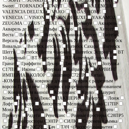
SOFIT
SUNRISE
SUNSTEP
SUPER VIZYON
Sweet
TORNADO
TWIST
UVITA
VALENCIA
VALENCIA DELUXE
VARO
VEGAS HOME
VENECIA
VISION
VISION DELUXE
YAKAMOZ
ZEUGMA
ZEUS
АГАТ
Азия Премиум
Акварель
Акварель де Люкс
Альфа
Брио
Вернисаж Хитсет
Веста
Виктория
Витебск Вернисаж Хитсет
Витебск
Версаль Хитсет
Витебск Версаль Хитсет Люкс
Витебск
Вивальди
Витебск детский
Витебск Сахара
Витебск
Шегги
Витебск Шегги Фьюжен
Витебск Эспрессо
ВТ
10-цветный
ВТ 8-цветный
ВТ 8-цветный дорожки
Гранат
Граффити
Декор
Джелато
Дуэт
Золушка
С17ПР
Иконы
Империал
Кайраккум
КАРВИНГ
ИМПЕРИАЛ КОЛОР
Кашемир С72ПР
Китай
-КОМПЛЕКТЫ ковриков д/ванн
Коврик c разрезным
ворсом Профи new
Коврик с прорезиненным основанием
Коврики для ванной
Консонанс
Круиз
Лазурит
Комбо
Лайла де Люкс
ЛАКШЕРИ
Либерти
Лонж
Лофт
Люксор
Манхэттен
Мелисса
Мокко С17ПР
Мона Лиза
Монблан
Ноктюрн
Орландо
Порто
Премиум
Радуга
Ренессанс
Родные просторы С28ПР5
Родные просторы С30ПР
СИЛК
Сиреневая дымка
Сити
Сити 20С22
Тач
ТАЧ <(Россия)> покрытия