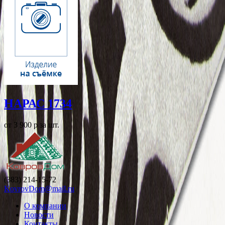
НАРАС 1734
от 3 900
p
за шт.
(383) 214-15-72
KovrovDom@mail.ru
О компании
Новости
Контакты