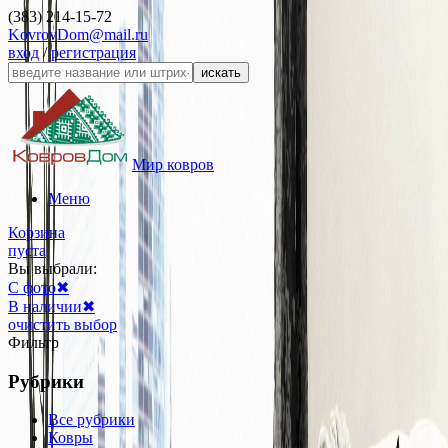
(383) 214-15-72
KovrovDom@mail.ru
вход
/
регистрация
искать
Мир ковров
Меню
Корзина
пуста
Вы выбрали:
С фото
✖
В наличии
✖
очистить выбор
Фильтр
Рубрики
Все рубрики
Ковры