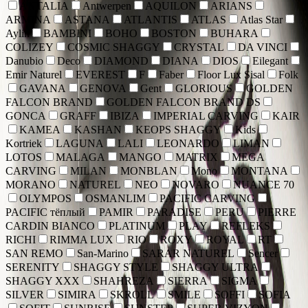
ANTALIA
Antwerpen
AQUILON
ARIANS
ARMINA
ASTANA
ATLANTIS
ATLAS
Atlas Star
Aylin
BAMBINI
BOHO
BOSTON
BUHARA
COLIZEY
COSMIC SHAGGY
CRYSTAL
DA VINCI
Danubio
Deco
DIAMOND
DIANA
DIOS
Eilegant
Emir Naturel
EVEREST
F
Faber
Floor Lux Sisal
Folk
GAVANA
GENOVA
Gent
GLORIOUS
GOLDEN
FALCON BRAND
GOLDEN FALCON BRAND DS
GONCA
GRAFF
IBIZA
IMPERIAL CARVING
KAIR
KAMEA
KASHAN
KEOPS SHAGGY
Kids
Kortriek
LAGUNA
LALI
LEONARDO
LIMAN
LOTOS
MALAGA
MANGO
MATRIX
MEGA
CARVING
MILAN
MONBLAN
Mono
MONTANA
MORANO
NATUREL
NEO
NOVARO
NUANCE 70
OLYMPOS
OSMANLIM
PACIFIC CARVING
PACIFIC тёплый
PAMIR
PARADISE
PERU
PIERRE
CARDIN BIANCO
PLATINUM
PLAY
REFLEKS
RICHI
RIMMA LUX
RIO
ROXY
ROYAL
RT
SAN REMO
San-Marino
SARAR NATUREL
Sencer
SERENITY
SHAGGY STYLE
SHAGGY ULTRA
SHAGGY XXX
SHAHREZA
SIERRA
SIGMA
SILVER
SIMIRA
SKROLL
SMILE
SOFFI
SOFIA