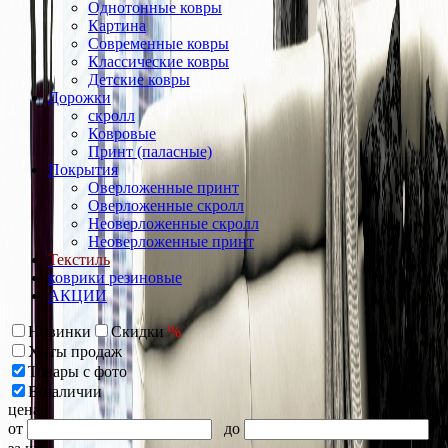
Однотонные ковры
Картина
Современные ковры
Классические ковры
Детские ковры
Дорожки
скролл
Ковровые
Принт (паласные)
Покрытия
Оверложенные принт
Оверложенные скролл
Неоверложенные скролл
Неоверложенные принт
Текстиль
коврики резиновые
АКЦИИ
Новинки
Скидки
%
Хиты продаж
Товары с фото
В наличии
цена
от
до