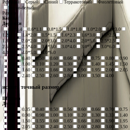
Розовый
Серый
Синий
Терракотовый
Фиолетовый
Черно-белый
Размер
Ковры
Дорожки
0.4*0.4
0.6*1.1
0.8*1.5
1.0*1.0
1.0*2.0
1.0*3.0
1.2*1.7
1.4*2.0
1.5*1.5
1.6*2.3
1.6*3.0
1.8*2.5
1.8*3.5
2.0*2.0
2.0*3.0
2.0*4.0
2.0*5.0
2.5*2.5
2.5*3.5
2.5*4.0
3.0*3.0
3.0*4.0
3.0*5.0
3.0*6.0
4.0*4.0
4.0*5.0
4.0*6.0
0.30
0.40
0.50
0.60
0.66
0.70
0.75
0.80
0.90
0.98
1.00
1.10
1.20
1.30
1.33
1.40
1.45
1.50
1.55
1.60
1.65
1.66
1.80
1.90
1.95
2.00
2.05
2.30
2.40
2.50
2.60
2.80
3.00
3.50
4.00
искать точный размер
Ширина
Длина
0.30
0.35
0.40
0.50
0.56
0.60
0.66
0.70
0.75
0.80
0.90
0.98
1.00
1.10
1.20
1.30
1.33
1.40
1.45
1.50
1.55
1.60
1.65
1.66
1.80
1.90
1.95
2.00
2.05
2.30
2.40
2.50
2.60
2.80
3.00
3.50