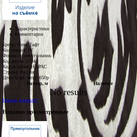
Характеристики
Комментарии
Бренд:
Нева Тафт
Коллекция:
1Y
Форма:
прямоугольник
Код цвета:
1734
Код дизайна:
НАРАС
Страна:
Россия
Цена за кв. метр: 650
p
Размер, м
Наличие
No results
Нашли дешевле?
Недавно просмотренные