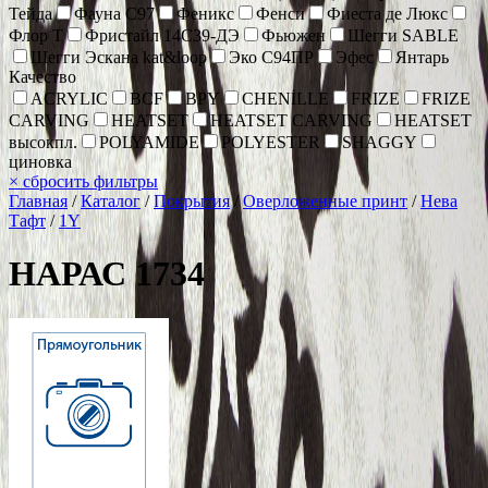
Тейда
Фауна С97
Феникс
Фенси
Фиеста де Люкс
Флор Т
Фристайл 14С39-ДЭ
Фьюжен
Шегги SABLE
Шегги Эскана kat&loop
Эко С94ПР
Эфес
Янтарь
Качество
ACRYLIC
BCF
BPY
CHENİLLE
FRIZE
FRIZE
CARVING
HEATSET
HEATSET CARVING
HEATSET
высокпл.
POLYAMIDE
POLYESTER
SHAGGY
циновка
×
сбросить фильтры
Главная
/
Каталог
/
Покрытия
/
Оверложенные принт
/
Нева
Тафт
/
1Y
НАРАС 1734