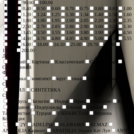
4.00
90.00
100.00
0.30
0.40
0.50
0.60
0.70
0.75
0.80
0.83
1.00
1.10
1.20
1.24
1.25
1.30
1.34
1.40
1.50
1.60
1.70
1.80
1.90
1.95
2.00
2.05
2.20
2.30
2.35
2.40
2.50
2.70
2.85
2.86
2.90
3.00
3.20
3.30
3.40
3.45
3.50
3.55
3.60
3.80
3.90
4.00
4.50
4.55
4.60
4.70
4.80
4.85
4.90
5.00
5.50
5.55
5.60
6.00
18.00
24.10
25.00
29.70
30.00
150.00
200.00
Дизайн
Детский
Картина
Классический
Однотонный
Современный
Форма
дорожка
комплект
круг
овал
прямоугольник
Состав
АКРИЛ
СИНТЕТИКА
Страна
Беларусь
Бельгия
Индия
Иран
Казахстан
Китай
Молдавия
Нидерланды
Россия
Сербия
Таджикистан
Турция
УЗБЕКИСТАН
Украина
Коллекция
1Y
2Y
ADELINE
ALABAMA
ALMAZ
ANATOLIA Карвинг
ANATOLIA Эскана Кат Луп
ANNY