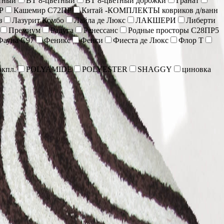
тный
ВТ 8-цветный
ВТ 8-цветный дорожки
Гранат
Р
Кашемир С72ПР
Китай -КОМПЛЕКТЫ ковриков д/ванн
з
Лазурит Комбо
Лайла де Люкс
ЛАКШЕРИ
Либерти
Премиум
Радуга
Ренессанс
Родные просторы С28ПР5
Фауна С97
Феникс
Фенси
Фиеста де Люкс
Флор Т
кпл.
POLYAMIDE
POLYESTER
SHAGGY
циновка