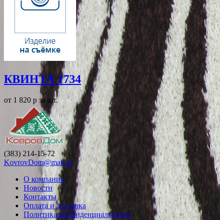
КВИНТА 1734
от 1 820
p
за шт.
(383) 214-15-72
KovrovDom@mail.ru
О компании
Новости
Контакты
Оплата и доставка
Политика конфиденциальности