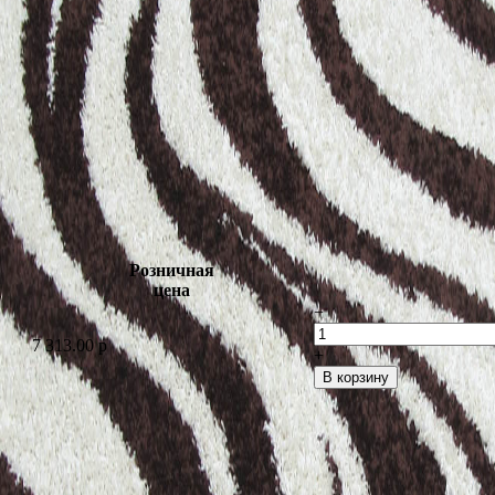
Розничная
цена
−
7 313.00
p
+
В корзину