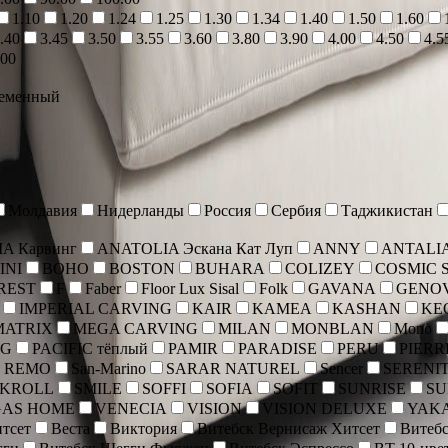
1.10
1.20
1.24
1.25
1.30
1.34
1.40
1.50
1.60
.40
3.45
3.50
3.55
3.60
3.80
3.90
4.00
4.50
4.5
.00
еменный
Молдавия
Нидерланды
Россия
Сербия
Таджикистан
A Карвинг
ANATOLIA Эскана Кат Луп
ANNY
ANTALI
INI
BOHO
BOSTON
BUHARA
COLIZEY
COSMIC 
REST
F
Faber
Floor Lux Sisal
Folk
GAVANA
GENO
IMPERIAL CARVING
KAIR
KAMEA
KASHAN
KE
MATRIX
MEGA CARVING
MILAN
MONBLAN
Mono
NG
PACIFIC тёплый
PAMIR
PARADISE
PERU
PIERR
 REMO
San-Marino
SARAR NATUREL
Sencer
SERENI
SKROLL
SMILE
SOFFI
SOFIA
SOFIT
SUNRISE
SU
GAS HOME
VENECIA
VISION
VISION DELUXE
YAK
тсет
Веста
Виктория
Витебск Вернисаж Хитсет
Витебс