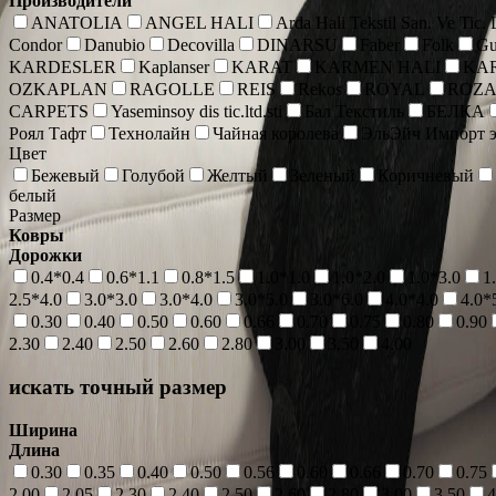
Производители
ANATOLIA
ANGEL HALI
Arda Hali Tekstil San. Ve Tic.
Condor
Danubio
Decovilla
DINARSU
Faber
Folk
Gu
KARDESLER
Kaplanser
KARAT
KARMEN HALI
KA
OZKAPLAN
RAGOLLE
REIS
Rekos
ROYAL
ROZ
CARPETS
Yaseminsoy dis tic.ltd.sti
Бал Текстиль
БЕЛКА
Роял Тафт
Технолайн
Чайная королева
ЭльЭйч Импорт э
Цвет
Бежевый
Голубой
Желтый
Зеленый
Коричневый
белый
Размер
Ковры
Дорожки
0.4*0.4
0.6*1.1
0.8*1.5
1.0*1.0
1.0*2.0
1.0*3.0
1
2.5*4.0
3.0*3.0
3.0*4.0
3.0*5.0
3.0*6.0
4.0*4.0
4.0*
0.30
0.40
0.50
0.60
0.66
0.70
0.75
0.80
0.90
2.30
2.40
2.50
2.60
2.80
3.00
3.50
4.00
искать точный размер
Ширина
Длина
0.30
0.35
0.40
0.50
0.56
0.60
0.66
0.70
0.75
2.00
2.05
2.30
2.40
2.50
2.60
2.80
3.00
3.50
4