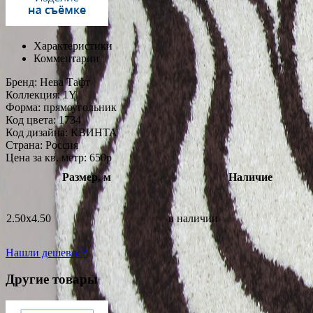
Характеристики
Комментарии
Бренд:
Нева Тафт
Коллекция:
1Y
Форма:
прямоугольник
Код цвета:
1734
Код дизайна:
КВИНТА
Страна:
Россия
Цена за кв. метр: 650
p
Размер, м
Наличие
2.50x4.50
в наличии
Нашли дешевле?
Другие товары