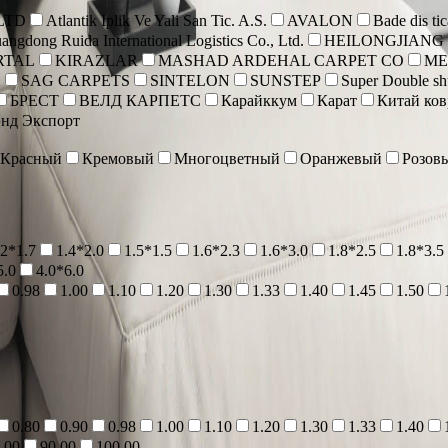
 LTD
Atlantik Iplik Ve Yali San Tic. A.S.
AVALON
Bade dis tic
angdong Ruida International Logistics Co., Ltd.
HEILONGJIANG
RTAL
KIRAZLAR
MASHAD ARDEHAL CARPET CO
ME
A
SAG CARPETS
SINTELON
SUNSTEP
Super Double shu
БРЕСТ
ВЕЛД КАРПЕТС
Карайккум
Карат
Китай ко
нд Экспорт
Красный
Кремовый
Многоцветный
Оранжевый
Розов
.2*1.7
1.4*2.0
1.5*1.5
1.6*2.3
1.6*3.0
1.8*2.5
1.8*3.5
5.0
4.0*6.0
0.98
1.00
1.10
1.20
1.30
1.33
1.40
1.45
1.50
0.80
0.90
0.98
1.00
1.10
1.20
1.30
1.33
1.40
.00
90.00
100.00