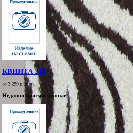
КВИНТА 312
от 3 250
p
за шт.
Недавно просмотренные