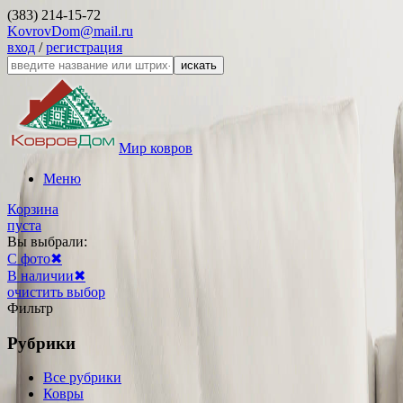
(383) 214-15-72
KovrovDom@mail.ru
вход
/
регистрация
искать
Мир ковров
Меню
Корзина
пуста
Вы выбрали:
С фото
✖
В наличии
✖
очистить выбор
Фильтр
Рубрики
Все рубрики
Ковры