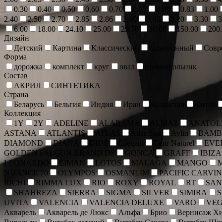
0.30
0.40
0.50
0.60
0.70
0.75
0.80
0.83
1.00
2.40
2.50
2.70
2.85
2.86
2.90
3.00
3.20
3.30
3
6.00
18.00
24.10
25.00
29.70
30.00
150.00
200
Дизайн
Детский
Картина
Классический
Однотонный
Совр
Форма
дорожка
комплект
круг
овал
прямоугольник
Состав
АКРИЛ
СИНТЕТИКА
Страна
Беларусь
Бельгия
Индия
Иран
Казахстан
Китай
Коллекция
1Y
2Y
ADELINE
ALABAMA
ALMAZ
ANATOLI
ASTANA
ATLANTIS
ATLAS
Atlas Star
Aylin
BAMB
DIAMOND
DIANA
DIOS
Eilegant
Emir Naturel
EVE
GOLDEN FALCON BRAND DS
GONCA
GRAFF
IBIZA
LEONARDO
LIMAN
LOTOS
MALAGA
MANGO
NUANCE 70
OLYMPOS
OSMANLIM
PACIFIC CARVI
RICHI
RIMMA LUX
RIO
ROXY
ROYAL
RT
SAN
SHAHREZA
SIERRA
SIGMA
SILVER
SIMIRA
UVITA
VALENCIA
VALENCIA DELUXE
VARO
VE
Акварель
Акварель де Люкс
Альфа
Брио
Вернисаж Хи