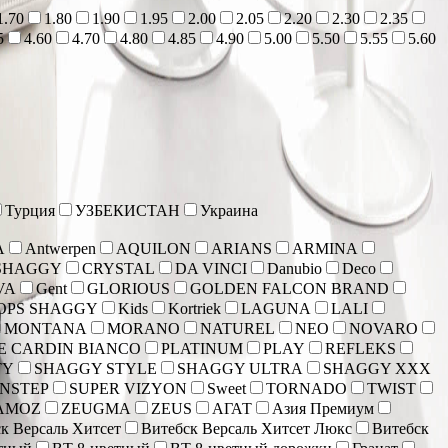
1.70
1.80
1.90
1.95
2.00
2.05
2.20
2.30
2.35
5
4.60
4.70
4.80
4.85
4.90
5.00
5.50
5.55
5.60
Турция
УЗБЕКИСТАН
Украина
A
Antwerpen
AQUILON
ARIANS
ARMINA
SHAGGY
CRYSTAL
DA VINCI
Danubio
Deco
VA
Gent
GLORIOUS
GOLDEN FALCON BRAND
OPS SHAGGY
Kids
Kortriek
LAGUNA
LALI
MONTANA
MORANO
NATUREL
NEO
NOVARO
E CARDIN BIANCO
PLATINUM
PLAY
REFLEKS
TY
SHAGGY STYLE
SHAGGY ULTRA
SHAGGY XXX
NSTEP
SUPER VIZYON
Sweet
TORNADO
TWIST
AMOZ
ZEUGMA
ZEUS
АГАТ
Азия Премиум
к Версаль Хитсет
Витебск Версаль Хитсет Люкс
Витебск