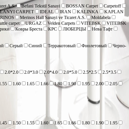
aret A.S.
Befani Tekstil Sanayi
BOSSAN Carpet
Carpetoff
 LANYI CARPET
IDEAL
IRAN
KALINKA
KAPLAN
RINOS
Merinos Hall Sanayi ve Ticaret A.S.
Moldabela
ttle carpet
URGAZ
Velden Carpets
VITEBSK
VITEBSK
врики
Ковры Бреста
КРС
ЛЮБЕРЦЫ
Нева Тафт
ый
Серый
Синий
Терракотовый
Фиолетовый
Черно-
2.0*2.0
2.0*3.0
2.0*4.0
2.0*5.0
2.5*2.5
2.5*3.5
1.55
1.60
1.65
1.66
1.80
1.90
1.95
2.00
2.05
1.45
1.50
1.55
1.60
1.65
1.66
1.80
1.90
1.95