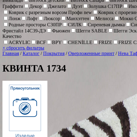
Вивальди
Витебск детский
Витебск Сахара
Витебск Ше
Граффити
Декор
Джелато
Дуэт
Золушка С17ПР
Ик
Коврик c разрезным ворсом Профи new
Коврик с прорез
Лонж
Лофт
Люксор
Манхэттен
Мелисса
Мокко 
Родные просторы С30ПР
СИЛК
Сиреневая дымка
Си
Фристайл 14С39-ДЭ
Фьюжен
Шегги SABLE
Шегги Эск
Качество
ACRYLIC
BCF
BPY
CHENİLLE
FRIZE
FRIZE 
×
сбросить фильтры
Главная
/
Каталог
/
Покрытия
/
Оверложенные принт
/
Нева Та
КВИНТА 1734