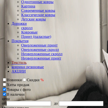
Однотонные ковры
Картина
Современные ковры
Классические ковры
Детские ковры
Дорожки
скролл
Ковровые
Принт (паласные)
Покрытия
Оверложенные принт
Оверложенные скролл
Неоверложенные скролл
Неоверложенные принт
Текстиль
коврики резиновые
АКЦИИ
Новинки
Скидки
%
Хиты продаж
Товары с фото
В наличии
цена
от
до
за