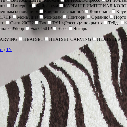
гги
Витебск Шегги Фьюжен
Витебск Эспрессо
ВТ 10-цве
оны
Империал
Кайраккум
КАРВИНГ ИМПЕРИАЛ КОЛО
иненным основанием
Коврики для ванной
Консонанс
Круи
С17ПР
Мона Лиза
Монблан
Ноктюрн
Орландо
Порто
ти
Сити 20С22
Тач
ТАЧ <(Россия)> покрытия
Тейда
ана kat&loop
Эко С94ПР
Эфес
Янтарь
CARVING
HEATSET
HEATSET CARVING
HEATSET высо
фт
/
1Y