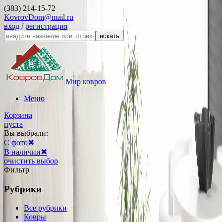
(383) 214-15-72
KovrovDom@mail.ru
вход
/
регистрация
искать
Мир ковров
Меню
Корзина
пуста
Вы выбрали:
С фото
✖
В наличии
✖
очистить выбор
Фильтр
Рубрики
Все рубрики
Ковры