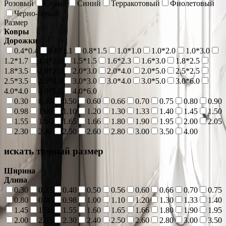
Розовый
Серый
Синий
Терракотовый
Фиолетовый
Черно-белый
Размер
Ковры
Дорожки
0.4*0.4
0.6*1.1
0.8*1.5
1.0*1.0
1.0*2.0
1.0*3.0
1.2*1.7
1.4*2.0
1.5*1.5
1.6*2.3
1.6*3.0
1.8*2.5
1.8*3.5
2.0*2.0
2.0*3.0
2.0*4.0
2.0*5.0
2.5*2.5
2.5*3.5
2.5*4.0
3.0*3.0
3.0*4.0
3.0*5.0
3.0*6.0
4.0*4.0
4.0*5.0
4.0*6.0
0.30
0.40
0.50
0.60
0.66
0.70
0.75
0.80
0.90
0.98
1.00
1.10
1.20
1.30
1.33
1.40
1.45
1.50
1.55
1.60
1.65
1.66
1.80
1.90
1.95
2.00
2.05
2.30
2.40
2.50
2.60
2.80
3.00
3.50
4.00
искать точный размер
Ширина
Длина
0.30
0.35
0.40
0.50
0.56
0.60
0.66
0.70
0.75
0.80
0.90
0.98
1.00
1.10
1.20
1.30
1.33
1.40
1.45
1.50
1.55
1.60
1.65
1.66
1.80
1.90
1.95
2.00
2.05
2.30
2.40
2.50
2.60
2.80
3.00
3.50