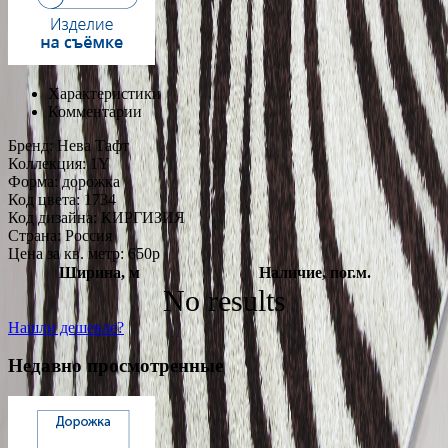
Характеристики
Комментарии
Бренд:
Нева Тафт
Коллекция:
1Y
Форма:
дорожка
Код цвета:
1734
Код дизайна:
КИРГИЗИЯ
Страна:
Россия
Цена за кв. метр: 650
p
Ширина, м
Наличие, пог.м.
No results
Нашли дешевле?
Недавно просмотренные