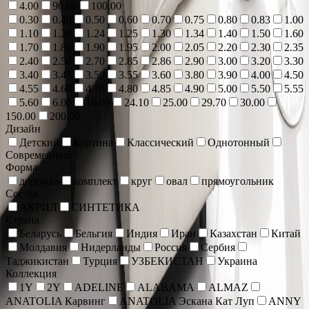
4.00
90.00
100.00
0.30
0.40
0.50
0.60
0.70
0.75
0.80
0.83
1.00
1.10
1.20
1.24
1.25
1.30
1.34
1.40
1.50
1.60
1.70
1.80
1.90
1.95
2.00
2.05
2.20
2.30
2.35
2.40
2.50
2.70
2.85
2.86
2.90
3.00
3.20
3.30
3.40
3.45
3.50
3.55
3.60
3.80
3.90
4.00
4.50
4.55
4.60
4.70
4.80
4.85
4.90
5.00
5.50
5.55
5.60
6.00
18.00
24.10
25.00
29.70
30.00
150.00
200.00
Дизайн
Детский
Картина
Классический
Однотонный
Современный
Форма
дорожка
комплект
круг
овал
прямоугольник
Состав
АКРИЛ
СИНТЕТИКА
Страна
Беларусь
Бельгия
Индия
Иран
Казахстан
Китай
Молдавия
Нидерланды
Россия
Сербия
Таджикистан
Турция
УЗБЕКИСТАН
Украина
Коллекция
1Y
2Y
ADELINE
ALABAMA
ALMAZ
ANATOLIA Карвинг
ANATOLIA Эскана Кат Луп
ANNY