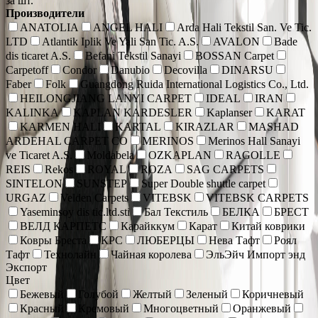
за шт.
Производители
ANATOLIA
ANGEL HALI
Arda Hali Tekstil San. Ve Tic.
LTD
Atlantik Iplik Ve Yali San Tic. A.S.
AVALON
Bade
dis ticaret A.S.
Befani Tekstil Sanayi
BOSSAN Carpet
Carpetoff
Condor
Danubio
Decovilla
DINARSU
Faber
Folk
Guangdong Ruida International Logistics Co., Ltd.
HEILONGJIANG LANYI CARPET
IDEAL
IRAN
KALINKA
KAPLAN KARDESLER
Kaplanser
KARAT
KARMEN HALI
KARTAL
KIRAZLAR
MASHAD
ARDEHAL CARPET CO
MERINOS
Merinos Hall Sanayi
ve Ticaret A.S.
Moldabela
OZKAPLAN
RAGOLLE
REIS
Rekos
ROYAL
ROZA
SAG CARPETS
SINTELON
SUNSTEP
Super Double shuttle carpet
URGAZ
Velden Carpets
VITEBSK
VITEBSK CARPETS
Yaseminsoy dis tic.ltd.sti
Бал Текстиль
БЕЛКА
БРЕСТ
ВЕЛД КАРПЕТС
Карайккум
Карат
Китай коврики
Ковры Бреста
КРС
ЛЮБЕРЦЫ
Нева Тафт
Роял
Тафт
Технолайн
Чайная королева
ЭльЭйч Импорт энд
Экспорт
Цвет
Бежевый
Голубой
Желтый
Зеленый
Коричневый
Красный
Кремовый
Многоцветный
Оранжевый