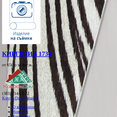
КИРГИЗИЯ 1734
от 650
p
за пог.м.
(383) 214-15-72
KovrovDom@mail.ru
О компании
Новости
Контакты