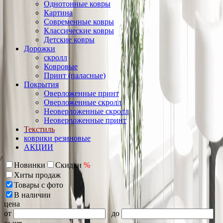
Однотонные ковры
Картина
Современные ковры
Классические ковры
Детские ковры
Дорожки
скролл
Ковровые
Принт (паласные)
Покрытия
Оверложенные принт
Оверложенные скролл
Неоверложенные скролл
Неоверложенные принт
Текстиль
коврики резиновые
АКЦИИ
Новинки
Скидки
%
Хиты продаж
Товары с фото
В наличии
цена
от
до