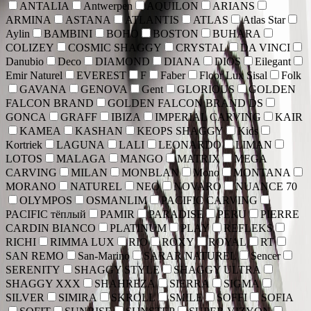
ANTALIA
Antwerpen
AQUILON
ARIANS
ARMINA
ASTANA
ATLANTIS
ATLAS
Atlas Star
Aylin
BAMBINI
BOHO
BOSTON
BUHARA
COLIZEY
COSMIC SHAGGY
CRYSTAL
DA VINCI
Danubio
Deco
DIAMOND
DIANA
DIOS
Eilegant
Emir Naturel
EVEREST
F
Faber
Floor Lux Sisal
Folk
GAVANA
GENOVA
Gent
GLORIOUS
GOLDEN
FALCON BRAND
GOLDEN FALCON BRAND DS
GONCA
GRAFF
IBIZA
IMPERIAL CARVING
KAIR
KAMEA
KASHAN
KEOPS SHAGGY
Kids
Kortriek
LAGUNA
LALI
LEONARDO
LIMAN
LOTOS
MALAGA
MANGO
MATRIX
MEGA
CARVING
MILAN
MONBLAN
Mono
MONTANA
MORANO
NATUREL
NEO
NOVARO
NUANCE 70
OLYMPOS
OSMANLIM
PACIFIC CARVING
PACIFIC тёплый
PAMIR
PARADISE
PERU
PIERRE
CARDIN BIANCO
PLATINUM
PLAY
REFLEKS
RICHI
RIMMA LUX
RIO
ROXY
ROYAL
RT
SAN REMO
San-Marino
SARAR NATUREL
Sencer
SERENITY
SHAGGY STYLE
SHAGGY ULTRA
SHAGGY XXX
SHAHREZA
SIERRA
SIGMA
SILVER
SIMIRA
SKROLL
SMILE
SOFFI
SOFIA