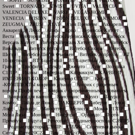
SOFIT
SUNRISE
SUNSTEP
SUPER VIZYON
Sweet
TORNADO
TWIST
UVITA
VALENCIA
VALENCIA DELUXE
VARO
VEGAS HOME
VENECIA
VISION
VISION DELUXE
YAKAMOZ
ZEUGMA
ZEUS
АГАТ
Азия Премиум
Акварель
Акварель де Люкс
Альфа
Брио
Вернисаж Хитсет
Веста
Виктория
Витебск Вернисаж Хитсет
Витебск
Версаль Хитсет
Витебск Версаль Хитсет Люкс
Витебск
Вивальди
Витебск детский
Витебск Сахара
Витебск
Шегги
Витебск Шегги Фьюжен
Витебск Эспрессо
ВТ
10-цветный
ВТ 8-цветный
ВТ 8-цветный дорожки
Гранат
Граффити
Декор
Джелато
Дуэт
Золушка
С17ПР
Иконы
Империал
Кайраккум
КАРВИНГ
ИМПЕРИАЛ КОЛОР
Кашемир С72ПР
Китай
-КОМПЛЕКТЫ ковриков д/ванн
Коврик c разрезным
ворсом Профи new
Коврик с прорезиненным основанием
Коврики для ванной
Консонанс
Круиз
Лазурит
Комбо
Лайла де Люкс
ЛАКШЕРИ
Либерти
Лонж
Лофт
Люксор
Манхэттен
Мелисса
Мокко С17ПР
Мона Лиза
Монблан
Ноктюрн
Орландо
Порто
Премиум
Радуга
Ренессанс
Родные просторы С28ПР5
Родные просторы С30ПР
СИЛК
Сиреневая дымка
Сити
Сити 20С22
Тач
ТАЧ <(Россия)> покрытия