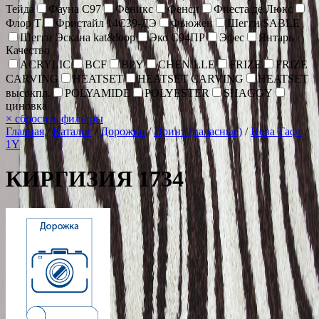
Тейда
Фауна С97
Феникс
Фенси
Фиеста де Люкс
Флор Т
Фристайл 14С39-ДЭ
Фьюжен
Шегги SABLE
Шегги Эскана kat&loop
Эко С94ПР
Эфес
Янтарь
Качество
ACRYLIC
BCF
BPY
CHENİLLE
FRIZE
FRIZE
CARVING
HEATSET
HEATSET CARVING
HEATSET
высокпл.
POLYAMIDE
POLYESTER
SHAGGY
циновка
×
сбросить фильтры
Главная
/
Каталог
/
Дорожки
/
Принт (паласные)
/
Нева Тафт
/
1Y
КИРГИЗИЯ 1734