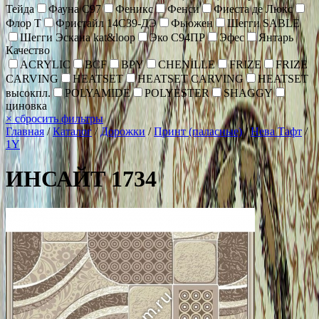
Тейда
Фауна С97
Феникс
Фенси
Фиеста де Люкс
Флор Т
Фристайл 14С39-ДЭ
Фьюжен
Шегги SABLE
Шегги Эскана kat&loop
Эко С94ПР
Эфес
Янтарь
Качество
ACRYLIC
BCF
BPY
CHENİLLE
FRIZE
FRIZE
CARVING
HEATSET
HEATSET CARVING
HEATSET
высокпл.
POLYAMIDE
POLYESTER
SHAGGY
циновка
×
сбросить фильтры
Главная
/
Каталог
/
Дорожки
/
Принт (паласные)
/
Нева Тафт
/
1Y
ИНСАЙТ 1734