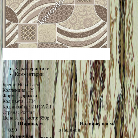
Характеристики
Комментарии
Бренд:
Нева Тафт
Коллекция:
1Y
Форма:
дорожка
Код цвета:
1734
Код дизайна:
ИНСАЙТ
Страна:
Россия
Цена за кв. метр: 650
p
Ширина, м
Наличие, пог.м.
0.90
в наличии
Розничная