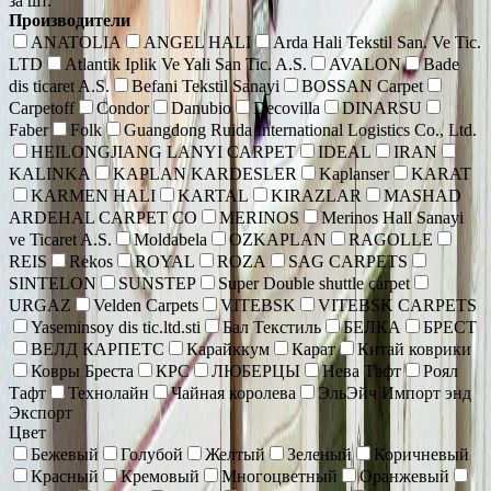
за шт.
Производители
ANATOLIA
ANGEL HALI
Arda Hali Tekstil San. Ve Tic.
LTD
Atlantik Iplik Ve Yali San Tic. A.S.
AVALON
Bade
dis ticaret A.S.
Befani Tekstil Sanayi
BOSSAN Carpet
Carpetoff
Condor
Danubio
Decovilla
DINARSU
Faber
Folk
Guangdong Ruida International Logistics Co., Ltd.
HEILONGJIANG LANYI CARPET
IDEAL
IRAN
KALINKA
KAPLAN KARDESLER
Kaplanser
KARAT
KARMEN HALI
KARTAL
KIRAZLAR
MASHAD
ARDEHAL CARPET CO
MERINOS
Merinos Hall Sanayi
ve Ticaret A.S.
Moldabela
OZKAPLAN
RAGOLLE
REIS
Rekos
ROYAL
ROZA
SAG CARPETS
SINTELON
SUNSTEP
Super Double shuttle carpet
URGAZ
Velden Carpets
VITEBSK
VITEBSK CARPETS
Yaseminsoy dis tic.ltd.sti
Бал Текстиль
БЕЛКА
БРЕСТ
ВЕЛД КАРПЕТС
Карайккум
Карат
Китай коврики
Ковры Бреста
КРС
ЛЮБЕРЦЫ
Нева Тафт
Роял
Тафт
Технолайн
Чайная королева
ЭльЭйч Импорт энд
Экспорт
Цвет
Бежевый
Голубой
Желтый
Зеленый
Коричневый
Красный
Кремовый
Многоцветный
Оранжевый