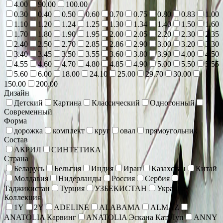
4.00
90.00
100.00
0.30
0.40
0.50
0.60
0.70
0.75
0.80
0.83
1.00
1.10
1.20
1.24
1.25
1.30
1.34
1.40
1.50
1.60
1.70
1.80
1.90
1.95
2.00
2.05
2.20
2.30
2.35
2.40
2.50
2.70
2.85
2.86
2.90
3.00
3.20
3.30
3.40
3.45
3.50
3.55
3.60
3.80
3.90
4.00
4.50
4.55
4.60
4.70
4.80
4.85
4.90
5.00
5.50
5.55
5.60
6.00
18.00
24.10
25.00
29.70
30.00
150.00
200.00
Дизайн
Детский
Картина
Классический
Однотонный
Современный
Форма
дорожка
комплект
круг
овал
прямоугольник
Состав
АКРИЛ
СИНТЕТИКА
Страна
Беларусь
Бельгия
Индия
Иран
Казахстан
Китай
Молдавия
Нидерланды
Россия
Сербия
Таджикистан
Турция
УЗБЕКИСТАН
Украина
Коллекция
1Y
2Y
ADELINE
ALABAMA
ALMAZ
ANATOLIA Карвинг
ANATOLIA Эскана Кат Луп
ANNY