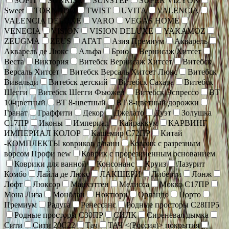
SOFIT
SUNRISE
SUNSTEP
SUPER VIZYON
Sweet
TORNADO
TWIST
UVITA
VALENCIA
VALENCIA DELUXE
VARO
VEGAS HOME
VENECIA
VISION
VISION DELUXE
YAKAMOZ
ZEUGMA
ZEUS
АГАТ
Азия Премиум
Акварель
Акварель де Люкс
Альфа
Брио
Вернисаж Хитсет
Веста
Виктория
Витебск Вернисаж Хитсет
Витебск
Версаль Хитсет
Витебск Версаль Хитсет Люкс
Витебск
Вивальди
Витебск детский
Витебск Сахара
Витебск
Шегги
Витебск Шегги Фьюжен
Витебск Эспрессо
ВТ
10-цветный
ВТ 8-цветный
ВТ 8-цветный дорожки
Гранат
Граффити
Декор
Джелато
Дуэт
Золушка
С17ПР
Иконы
Империал
Кайраккум
КАРВИНГ
ИМПЕРИАЛ КОЛОР
Кашемир С72ПР
Китай
-КОМПЛЕКТЫ ковриков д/ванн
Коврик c разрезным
ворсом Профи new
Коврик с прорезиненным основанием
Коврики для ванной
Консонанс
Круиз
Лазурит
Комбо
Лайла де Люкс
ЛАКШЕРИ
Либерти
Лонж
Лофт
Люксор
Манхэттен
Мелисса
Мокко С17ПР
Мона Лиза
Монблан
Ноктюрн
Орландо
Порто
Премиум
Радуга
Ренессанс
Родные просторы С28ПР5
Родные просторы С30ПР
СИЛК
Сиреневая дымка
Сити
Сити 20С22
Тач
ТАЧ <(Россия)> покрытия