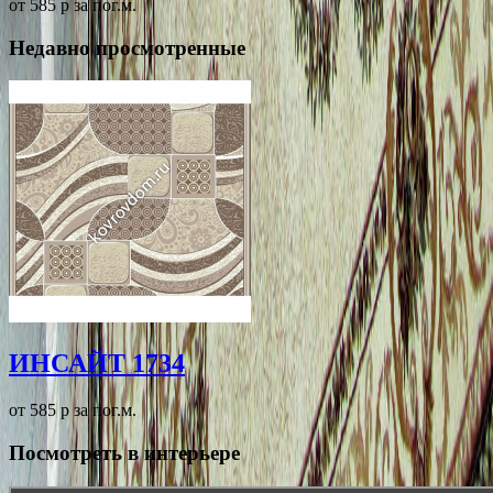
от 585
p
за пог.м.
Недавно просмотренные
ИНСАЙТ 1734
от 585
p
за пог.м.
Посмотреть в интерьере