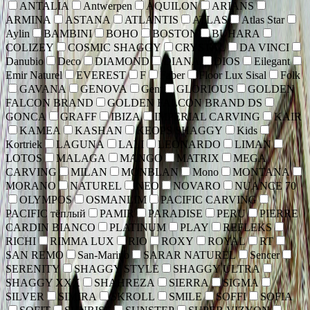
ANTALIA
Antwerpen
AQUILON
ARIANS
ARMINA
ASTANA
ATLANTIS
ATLAS
Atlas Star
Aylin
BAMBINI
BOHO
BOSTON
BUHARA
COLIZEY
COSMIC SHAGGY
CRYSTAL
DA VINCI
Danubio
Deco
DIAMOND
DIANA
DIOS
Eilegant
Emir Naturel
EVEREST
F
Faber
Floor Lux Sisal
Folk
GAVANA
GENOVA
Gent
GLORIOUS
GOLDEN
FALCON BRAND
GOLDEN FALCON BRAND DS
GONCA
GRAFF
IBIZA
IMPERIAL CARVING
KAIR
KAMEA
KASHAN
KEOPS SHAGGY
Kids
Kortriek
LAGUNA
LALI
LEONARDO
LIMAN
LOTOS
MALAGA
MANGO
MATRIX
MEGA
CARVING
MILAN
MONBLAN
Mono
MONTANA
MORANO
NATUREL
NEO
NOVARO
NUANCE 70
OLYMPOS
OSMANLIM
PACIFIC CARVING
PACIFIC тёплый
PAMIR
PARADISE
PERU
PIERRE
CARDIN BIANCO
PLATINUM
PLAY
REFLEKS
RICHI
RIMMA LUX
RIO
ROXY
ROYAL
RT
SAN REMO
San-Marino
SARAR NATUREL
Sencer
SERENITY
SHAGGY STYLE
SHAGGY ULTRA
SHAGGY XXX
SHAHREZA
SIERRA
SIGMA
SILVER
SIMIRA
SKROLL
SMILE
SOFFI
SOFIA