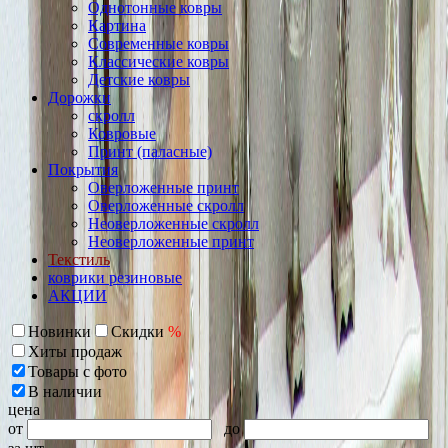
Однотонные ковры
Картина
Современные ковры
Классические ковры
Детские ковры
Дорожки
скролл
Ковровые
Принт (паласные)
Покрытия
Оверложенные принт
Оверложенные скролл
Неоверложенные скролл
Неоверложенные принт
Текстиль
коврики резиновые
АКЦИИ
Новинки
Скидки
%
Хиты продаж
Товары с фото
В наличии
цена
от
до