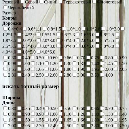
Розовый
Серый
Синий
Терракотовый
Фиолетовый
Черно-белый
Размер
Ковры
Дорожки
0.4*0.4
0.6*1.1
0.8*1.5
1.0*1.0
1.0*2.0
1.0*3.0
1.2*1.7
1.4*2.0
1.5*1.5
1.6*2.3
1.6*3.0
1.8*2.5
1.8*3.5
2.0*2.0
2.0*3.0
2.0*4.0
2.0*5.0
2.5*2.5
2.5*3.5
2.5*4.0
3.0*3.0
3.0*4.0
3.0*5.0
3.0*6.0
4.0*4.0
4.0*5.0
4.0*6.0
0.30
0.40
0.50
0.60
0.66
0.70
0.75
0.80
0.90
0.98
1.00
1.10
1.20
1.30
1.33
1.40
1.45
1.50
1.55
1.60
1.65
1.66
1.80
1.90
1.95
2.00
2.05
2.30
2.40
2.50
2.60
2.80
3.00
3.50
4.00
искать точный размер
Ширина
Длина
0.30
0.35
0.40
0.50
0.56
0.60
0.66
0.70
0.75
0.80
0.90
0.98
1.00
1.10
1.20
1.30
1.33
1.40
1.45
1.50
1.55
1.60
1.65
1.66
1.80
1.90
1.95
2.00
2.05
2.30
2.40
2.50
2.60
2.80
3.00
3.50