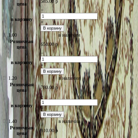
585.00
p
цена
−
в корзину
+
В корзину
1.00
в наличии
Розничная
650.00
p
цена
−
в корзину
+
В корзину
1.20
в наличии
Розничная
780.00
p
цена
−
в корзину
+
В корзину
1.40
в наличии
Розничная
910.00
p
цена