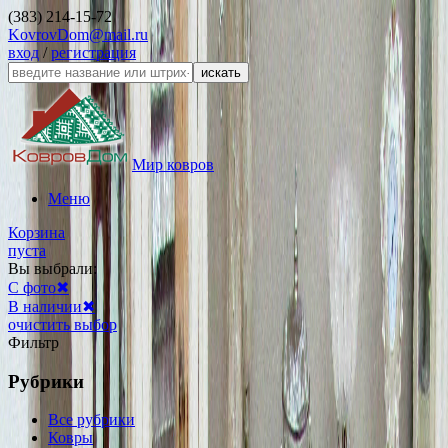
(383) 214-15-72
KovrovDom@mail.ru
вход
/
регистрация
искать
Мир ковров
Меню
Корзина
пуста
Вы выбрали:
С фото
✖
В наличии
✖
очистить выбор
Фильтр
Рубрики
Все рубрики
Ковры