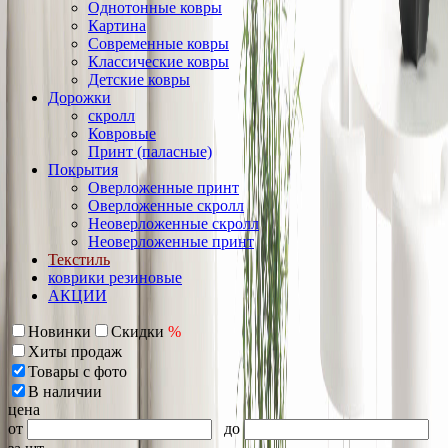
Однотонные ковры
Картина
Современные ковры
Классические ковры
Детские ковры
Дорожки
скролл
Ковровые
Принт (паласные)
Покрытия
Оверложенные принт
Оверложенные скролл
Неоверложенные скролл
Неоверложенные принт
Текстиль
коврики резиновые
АКЦИИ
Новинки
Скидки
%
Хиты продаж
Товары с фото
В наличии
цена
от
до