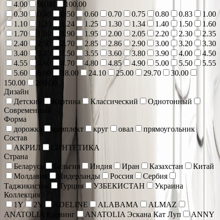
4.00
90.00
100.00
0.30
0.40
0.50
0.60
0.70
0.75
0.80
0.83
1.00
1.10
1.20
1.24
1.25
1.30
1.34
1.40
1.50
1.60
1.70
1.80
1.90
1.95
2.00
2.05
2.20
2.30
2.35
2.40
2.50
2.70
2.85
2.86
2.90
3.00
3.20
3.30
3.40
3.45
3.50
3.55
3.60
3.80
3.90
4.00
4.50
4.55
4.60
4.70
4.80
4.85
4.90
5.00
5.50
5.55
5.60
6.00
18.00
24.10
25.00
29.70
30.00
150.00
200.00
Дизайн
Детский
Картина
Классический
Однотонный
Современный
Форма
дорожка
комплект
круг
овал
прямоугольник
Состав
АКРИЛ
СИНТЕТИКА
Страна
Беларусь
Бельгия
Индия
Иран
Казахстан
Китай
Молдавия
Нидерланды
Россия
Сербия
Таджикистан
Турция
УЗБЕКИСТАН
Украина
Коллекция
1Y
2Y
ADELINE
ALABAMA
ALMAZ
ANATOLIA Карвинг
ANATOLIA Эскана Кат Луп
ANNY