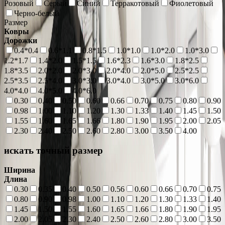
Розовый
Серый
Синий
Терракотовый
Фиолетовый
Черно-белый
Размер
Ковры
Дорожки
0.4*0.4
0.6*1.1
0.8*1.5
1.0*1.0
1.0*2.0
1.0*3.0
1.2*1.7
1.4*2.0
1.5*1.5
1.6*2.3
1.6*3.0
1.8*2.5
1.8*3.5
2.0*2.0
2.0*3.0
2.0*4.0
2.0*5.0
2.5*2.5
2.5*3.5
2.5*4.0
3.0*3.0
3.0*4.0
3.0*5.0
3.0*6.0
4.0*4.0
4.0*5.0
4.0*6.0
0.30
0.40
0.50
0.60
0.66
0.70
0.75
0.80
0.90
0.98
1.00
1.10
1.20
1.30
1.33
1.40
1.45
1.50
1.55
1.60
1.65
1.66
1.80
1.90
1.95
2.00
2.05
2.30
2.40
2.50
2.60
2.80
3.00
3.50
4.00
искать точный размер
Ширина
Длина
0.30
0.35
0.40
0.50
0.56
0.60
0.66
0.70
0.75
0.80
0.90
0.98
1.00
1.10
1.20
1.30
1.33
1.40
1.45
1.50
1.55
1.60
1.65
1.66
1.80
1.90
1.95
2.00
2.05
2.30
2.40
2.50
2.60
2.80
3.00
3.50