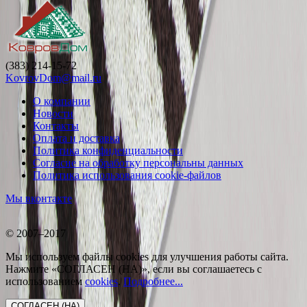
(383) 214-15-72
KovrovDom@mail.ru
О компании
Новости
Контакты
Оплата и доставка
Политика конфиденциальности
Согласие на обработку персональны данных
Политика использования cookie-файлов
Мы вконтакте
© 2007–2017
Мы используем файлы cookies для улучшения работы сайта.
Нажмите «СОГЛАСЕН (НА)», если вы соглашаетесь с
использованием
cookies
.
Подробнее...
СОГЛАСЕН (НА)