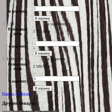
−
в корзину
+
В корзину
1.50
в наличии
Розничная
1 575.00
p
цена
−
в корзину
+
В корзину
1.00x2.00
в наличии
Розничная
2 100.00
p
цена
−
в корзину
+
В корзину
Нашли дешевле?
Другие товары