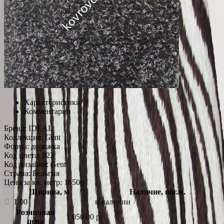
Характеристики
Комментарии
Бренд:
IDEAL
Коллекция:
Gent
Форма:
дорожка
Код цвета:
923
Код дизайна:
Gent
Страна:
Бельгия
Цена за кв. метр: 1050
p
Ширина, м
Наличие, пог.м.
1.00
в наличии
Розничная
1 050.00
p
цена