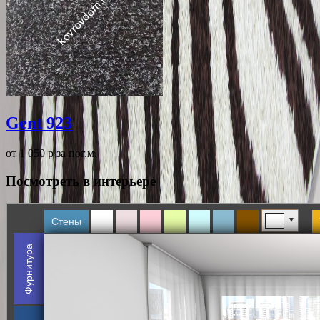
Gent 923
от 1 050
p
за пог.м.
Посмотреть в интерьере