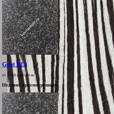
Gent 923
от 1 050
p
за пог.м.
Недавно просмотренные