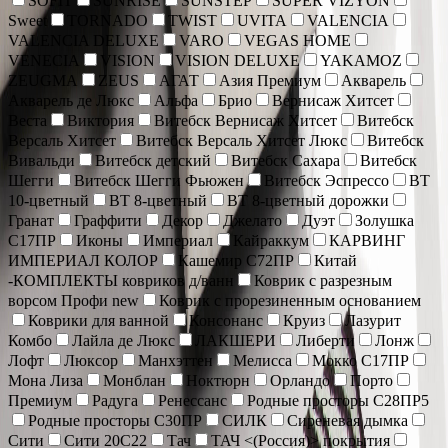
SOFIT
SUNRISE
SUNSTEP
SUPER VIZYON
Sweet
TORNADO
TWIST
UVITA
VALENCIA
VALENCIA DELUXE
VARO
VEGAS HOME
VENECIA
VISION
VISION DELUXE
YAKAMOZ
ZEUGMA
ZEUS
АГАТ
Азия Премиум
Акварель
Акварель де Люкс
Альфа
Брио
Вернисаж Хитсет
Веста
Виктория
Витебск Вернисаж Хитсет
Витебск
Версаль Хитсет
Витебск Версаль Хитсет Люкс
Витебск
Вивальди
Витебск детский
Витебск Сахара
Витебск
Шегги
Витебск Шегги Фьюжен
Витебск Эспрессо
ВТ
10-цветный
ВТ 8-цветный
ВТ 8-цветный дорожки
Гранат
Граффити
Декор
Джелато
Дуэт
Золушка
С17ПР
Иконы
Империал
Кайраккум
КАРВИНГ
ИМПЕРИАЛ КОЛОР
Кашемир С72ПР
Китай
-КОМПЛЕКТЫ ковриков д/ванн
Коврик c разрезным
ворсом Профи new
Коврик с прорезиненным основанием
Коврики для ванной
Консонанс
Круиз
Лазурит
Комбо
Лайла де Люкс
ЛАКШЕРИ
Либерти
Лонж
Лофт
Люксор
Манхэттен
Мелисса
Мокко С17ПР
Мона Лиза
Монблан
Ноктюрн
Орландо
Порто
Премиум
Радуга
Ренессанс
Родные просторы С28ПР5
Родные просторы С30ПР
СИЛК
Сиреневая дымка
Сити
Сити 20С22
Тач
ТАЧ <(Россия)> покрытия