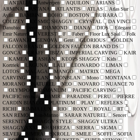
ANTALIA
Antwerpen
AQUILON
ARIANS
ARMINA
ASTANA
ATLANTIS
ATLAS
Atlas Star
Aylin
BAMBINI
BOHO
BOSTON
BUHARA
COLIZEY
COSMIC SHAGGY
CRYSTAL
DA VINCI
Danubio
Deco
DIAMOND
DIANA
DIOS
Eilegant
Emir Naturel
EVEREST
F
Faber
Floor Lux Sisal
Folk
GAVANA
GENOVA
Gent
GLORIOUS
GOLDEN
FALCON BRAND
GOLDEN FALCON BRAND DS
GONCA
GRAFF
IBIZA
IMPERIAL CARVING
KAIR
KAMEA
KASHAN
KEOPS SHAGGY
Kids
Kortriek
LAGUNA
LALI
LEONARDO
LIMAN
LOTOS
MALAGA
MANGO
MATRIX
MEGA
CARVING
MILAN
MONBLAN
Mono
MONTANA
MORANO
NATUREL
NEO
NOVARO
NUANCE 70
OLYMPOS
OSMANLIM
PACIFIC CARVING
PACIFIC тёплый
PAMIR
PARADISE
PERU
PIERRE
CARDIN BIANCO
PLATINUM
PLAY
REFLEKS
RICHI
RIMMA LUX
RIO
ROXY
ROYAL
RT
SAN REMO
San-Marino
SARAR NATUREL
Sencer
SERENITY
SHAGGY STYLE
SHAGGY ULTRA
SHAGGY XXX
SHAHREZA
SIERRA
SIGMA
SILVER
SIMIRA
SKROLL
SMILE
SOFFI
SOFIA