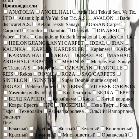
за шт.
Производители
ANATOLIA
ANGEL HALI
Arda Hali Tekstil San. Ve Tic.
LTD
Atlantik Iplik Ve Yali San Tic. A.S.
AVALON
Bade
dis ticaret A.S.
Befani Tekstil Sanayi
BOSSAN Carpet
Carpetoff
Condor
Danubio
Decovilla
DINARSU
Faber
Folk
Guangdong Ruida International Logistics Co., Ltd.
HEILONGJIANG LANYI CARPET
IDEAL
IRAN
KALINKA
KAPLAN KARDESLER
Kaplanser
KARAT
KARMEN HALI
KARTAL
KIRAZLAR
MASHAD
ARDEHAL CARPET CO
MERINOS
Merinos Hall Sanayi
ve Ticaret A.S.
Moldabela
OZKAPLAN
RAGOLLE
REIS
Rekos
ROYAL
ROZA
SAG CARPETS
SINTELON
SUNSTEP
Super Double shuttle carpet
URGAZ
Velden Carpets
VITEBSK
VITEBSK CARPETS
Yaseminsoy dis tic.ltd.sti
Бал Текстиль
БЕЛКА
БРЕСТ
ВЕЛД КАРПЕТС
Карайккум
Карат
Китай коврики
Ковры Бреста
КРС
ЛЮБЕРЦЫ
Нева Тафт
Роял
Тафт
Технолайн
Чайная королева
ЭльЭйч Импорт энд
Экспорт
Цвет
Бежевый
Голубой
Желтый
Зеленый
Коричневый
Красный
Кремовый
Многоцветный
Оранжевый