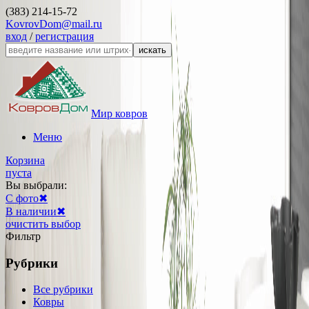
(383) 214-15-72
KovrovDom@mail.ru
вход
/
регистрация
искать
Мир ковров
Меню
Корзина
пуста
Вы выбрали:
С фото
✖
В наличии
✖
очистить выбор
Фильтр
Рубрики
Все рубрики
Ковры