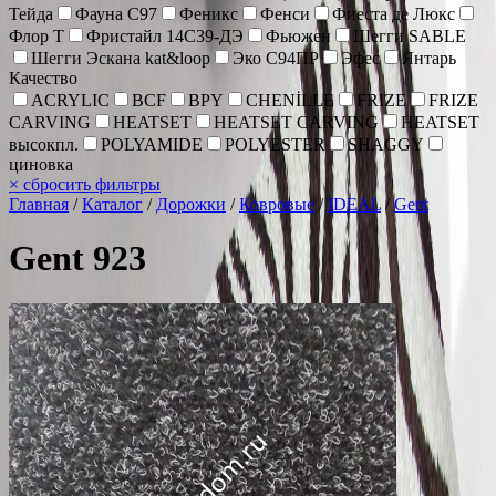
Тейда
Фауна С97
Феникс
Фенси
Фиеста де Люкс
Флор Т
Фристайл 14С39-ДЭ
Фьюжен
Шегги SABLE
Шегги Эскана kat&loop
Эко С94ПР
Эфес
Янтарь
Качество
ACRYLIC
BCF
BPY
CHENİLLE
FRIZE
FRIZE
CARVING
HEATSET
HEATSET CARVING
HEATSET
высокпл.
POLYAMIDE
POLYESTER
SHAGGY
циновка
×
сбросить фильтры
Главная
/
Каталог
/
Дорожки
/
Ковровые
/
IDEAL
/
Gent
Gent 923