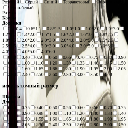
Розовый
Серый
Синий
Терракотовый
Фиолетовый
Черно-белый
Размер
Ковры
Дорожки
0.4*0.4
0.6*1.1
0.8*1.5
1.0*1.0
1.0*2.0
1.0*3.0
1.2*1.7
1.4*2.0
1.5*1.5
1.6*2.3
1.6*3.0
1.8*2.5
1.8*3.5
2.0*2.0
2.0*3.0
2.0*4.0
2.0*5.0
2.5*2.5
2.5*3.5
2.5*4.0
3.0*3.0
3.0*4.0
3.0*5.0
3.0*6.0
4.0*4.0
4.0*5.0
4.0*6.0
0.30
0.40
0.50
0.60
0.66
0.70
0.75
0.80
0.90
0.98
1.00
1.10
1.20
1.30
1.33
1.40
1.45
1.50
1.55
1.60
1.65
1.66
1.80
1.90
1.95
2.00
2.05
2.30
2.40
2.50
2.60
2.80
3.00
3.50
4.00
искать точный размер
Ширина
Длина
0.30
0.35
0.40
0.50
0.56
0.60
0.66
0.70
0.75
0.80
0.90
0.98
1.00
1.10
1.20
1.30
1.33
1.40
1.45
1.50
1.55
1.60
1.65
1.66
1.80
1.90
1.95
2.00
2.05
2.30
2.40
2.50
2.60
2.80
3.00
3.50