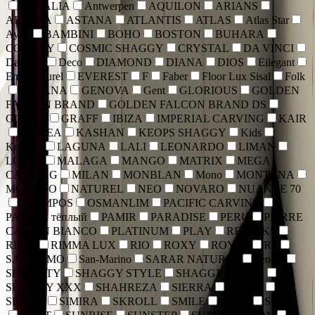
ANTALIA
Antwerpen
AQUILON
ARIANS
ARMINA
ASTANA
ATLANTIS
ATLAS
Atlas Star
Aylin
BAMBINI
BOHO
BOSTON
BUHARA
COLIZEY
COSMIC SHAGGY
CRYSTAL
DA VINCI
Danubio
Deco
DIAMOND
DIANA
DIOS
Eilegant
Emir Naturel
EVEREST
F
Faber
Floor Lux Sisal
Folk
GAVANA
GENOVA
Gent
GLORIOUS
GOLDEN
FALCON BRAND
GOLDEN FALCON BRAND DS
GONCA
GRAFF
IBIZA
IMPERIAL CARVING
KAIR
KAMEA
KASHAN
KEOPS SHAGGY
Kids
Kortriek
LAGUNA
LALI
LEONARDO
LIMAN
LOTOS
MALAGA
MANGO
MATRIX
MEGA
CARVING
MILAN
MONBLAN
Mono
MONTANA
MORANO
NATUREL
NEO
NOVARO
NUANCE 70
OLYMPOS
OSMANLIM
PACIFIC CARVING
PACIFIC тёплый
PAMIR
PARADISE
PERU
PIERRE
CARDIN BIANCO
PLATINUM
PLAY
REFLEKS
RICHI
RIMMA LUX
RIO
ROXY
ROYAL
RT
SAN REMO
San-Marino
SARAR NATUREL
Sencer
SERENITY
SHAGGY STYLE
SHAGGY ULTRA
SHAGGY XXX
SHAHREZA
SIERRA
SIGMA
SILVER
SIMIRA
SKROLL
SMILE
SOFFI
SOFIA