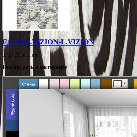
F177D L.VIZION-L.VIZION
от 17 232
p
за шт.
Посмотреть в интерьере