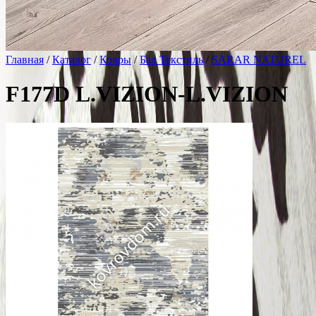
Главная
/
Каталог
/
Ковры
/
Бал Текстиль
/
SARAR NATUREL
F177D L.VIZION-L.VIZION