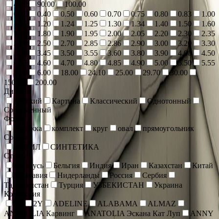
4.00
90.00
100.00
0.30
0.40
0.50
0.60
0.70
0.75
0.80
0.83
1.00
1.10
1.20
1.24
1.25
1.30
1.34
1.40
1.50
1.60
1.70
1.80
1.90
1.95
2.00
2.05
2.20
2.30
2.35
2.40
2.50
2.70
2.85
2.86
2.90
3.00
3.20
3.30
3.40
3.45
3.50
3.55
3.60
3.80
3.90
4.00
4.50
4.55
4.60
4.70
4.80
4.85
4.90
5.00
5.50
5.55
5.60
6.00
18.00
24.10
25.00
29.70
30.00
150.00
200.00
Дизайн
Детский
Картина
Классический
Однотонный
Современный
Форма
дорожка
комплект
круг
овал
прямоугольник
Состав
АКРИЛ
СИНТЕТИКА
Страна
Беларусь
Бельгия
Индия
Иран
Казахстан
Китай
Молдавия
Нидерланды
Россия
Сербия
Таджикистан
Турция
УЗБЕКИСТАН
Украина
Коллекция
1Y
2Y
ADELINE
ALABAMA
ALMAZ
ANATOLIA Карвинг
ANATOLIA Эскана Кат Луп
ANNY