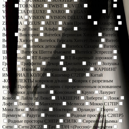
SOFIT
SUNRISE
SUNSTEP
SUPER VIZYON
Sweet
TORNADO
TWIST
UVITA
VALENCIA
VALENCIA DELUXE
VARO
VEGAS HOME
VENECIA
VISION
VISION DELUXE
YAKAMOZ
ZEUGMA
ZEUS
АГАТ
Азия Премиум
Акварель
Акварель де Люкс
Альфа
Брио
Вернисаж Хитсет
Веста
Виктория
Витебск Вернисаж Хитсет
Витебск
Версаль Хитсет
Витебск Версаль Хитсет Люкс
Витебск
Вивальди
Витебск детский
Витебск Сахара
Витебск
Шегги
Витебск Шегги Фьюжен
Витебск Эспрессо
ВТ
10-цветный
ВТ 8-цветный
ВТ 8-цветный дорожки
Гранат
Граффити
Декор
Джелато
Дуэт
Золушка
С17ПР
Иконы
Империал
Кайраккум
КАРВИНГ
ИМПЕРИАЛ КОЛОР
Кашемир С72ПР
Китай
-КОМПЛЕКТЫ ковриков д/ванн
Коврик c разрезным
ворсом Профи new
Коврик с прорезиненным основанием
Коврики для ванной
Консонанс
Круиз
Лазурит
Комбо
Лайла де Люкс
ЛАКШЕРИ
Либерти
Лонж
Лофт
Люксор
Манхэттен
Мелисса
Мокко С17ПР
Мона Лиза
Монблан
Ноктюрн
Орландо
Порто
Премиум
Радуга
Ренессанс
Родные просторы С28ПР5
Родные просторы С30ПР
СИЛК
Сиреневая дымка
Сити
Сити 20С22
Тач
ТАЧ <(Россия)> покрытия