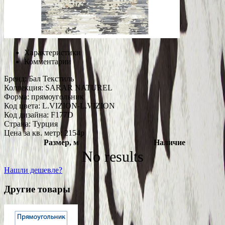
Характеристики
Комментарии
Бренд:
Бал Текстиль
Коллекция:
SARAR NATUREL
Форма:
прямоугольник
Код цвета:
L.VIZION-L.VIZION
Код дизайна:
F177D
Страна:
Турция
Цена за кв. метр: 2154
p
Размер, м
Наличие
No results
Нашли дешевле?
Другие товары