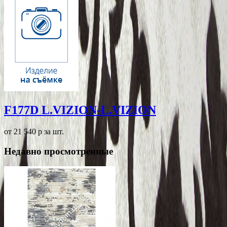
F177D L.VIZION-L.VIZION
от 21 540
p
за шт.
Недавно просмотренные