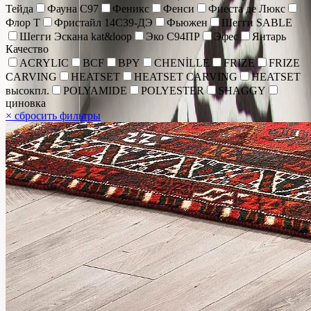
Тейда
Фауна С97
Феникс
Фенси
Фиеста де Люкс
Флор Т
Фристайл 14С39-ДЭ
Фьюжен
Шегги SABLE
Шегги Эскана kat&loop
Эко С94ПР
Эфес
Янтарь
Качество
ACRYLIC
BCF
BPY
CHENİLLE
FRIZE
FRIZE
CARVING
HEATSET
HEATSET CARVING
HEATSET
высокпл.
POLYAMIDE
POLYESTER
SHAGGY
циновка
×
сбросить фильтры