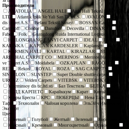
за шт.
Производители
ANATOLIA
ANGEL HALI
Arda Hali Tekstil San. Ve Tic.
LTD
Atlantik Iplik Ve Yali San Tic. A.S.
AVALON
Bade
dis ticaret A.S.
Befani Tekstil Sanayi
BOSSAN Carpet
Carpetoff
Condor
Danubio
Decovilla
DINARSU
Faber
Folk
Guangdong Ruida International Logistics Co., Ltd.
HEILONGJIANG LANYI CARPET
IDEAL
IRAN
KALINKA
KAPLAN KARDESLER
Kaplanser
KARAT
KARMEN HALI
KARTAL
KIRAZLAR
MASHAD
ARDEHAL CARPET CO
MERINOS
Merinos Hall Sanayi
ve Ticaret A.S.
Moldabela
OZKAPLAN
RAGOLLE
REIS
Rekos
ROYAL
ROZA
SAG CARPETS
SINTELON
SUNSTEP
Super Double shuttle carpet
URGAZ
Velden Carpets
VITEBSK
VITEBSK CARPETS
Yaseminsoy dis tic.ltd.sti
Бал Текстиль
БЕЛКА
БРЕСТ
ВЕЛД КАРПЕТС
Карайккум
Карат
Китай коврики
Ковры Бреста
КРС
ЛЮБЕРЦЫ
Нева Тафт
Роял
Тафт
Технолайн
Чайная королева
ЭльЭйч Импорт энд
Экспорт
Цвет
Бежевый
Голубой
Желтый
Зеленый
Коричневый
Красный
Кремовый
Многоцветный
Оранжевый