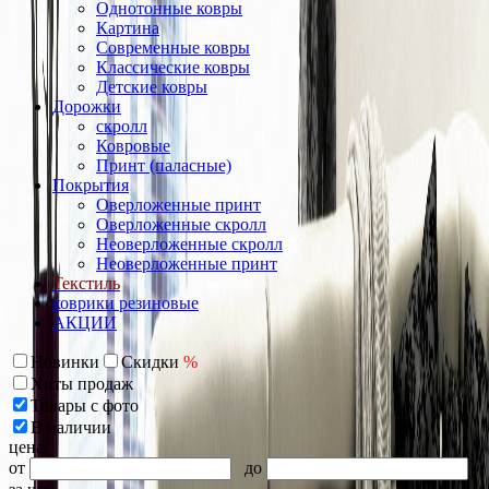
Однотонные ковры
Картина
Современные ковры
Классические ковры
Детские ковры
Дорожки
скролл
Ковровые
Принт (паласные)
Покрытия
Оверложенные принт
Оверложенные скролл
Неоверложенные скролл
Неоверложенные принт
Текстиль
коврики резиновые
АКЦИИ
Новинки
Скидки
%
Хиты продаж
Товары с фото
В наличии
цена
от
до