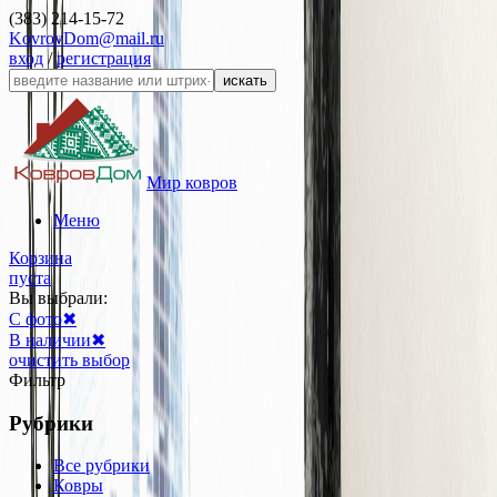
(383) 214-15-72
KovrovDom@mail.ru
вход
/
регистрация
искать
Мир ковров
Меню
Корзина
пуста
Вы выбрали:
С фото
✖
В наличии
✖
очистить выбор
Фильтр
Рубрики
Все рубрики
Ковры