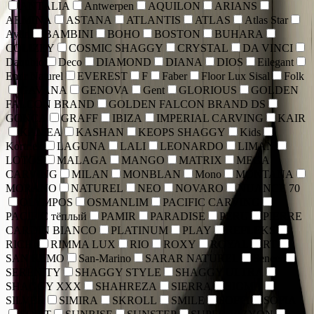
ANTALIA
Antwerpen
AQUILON
ARIANS
ARMINA
ASTANA
ATLANTIS
ATLAS
Atlas Star
Aylin
BAMBINI
BOHO
BOSTON
BUHARA
COLIZEY
COSMIC SHAGGY
CRYSTAL
DA VINCI
Danubio
Deco
DIAMOND
DIANA
DIOS
Eilegant
Emir Naturel
EVEREST
F
Faber
Floor Lux Sisal
Folk
GAVANA
GENOVA
Gent
GLORIOUS
GOLDEN
FALCON BRAND
GOLDEN FALCON BRAND DS
GONCA
GRAFF
IBIZA
IMPERIAL CARVING
KAIR
KAMEA
KASHAN
KEOPS SHAGGY
Kids
Kortriek
LAGUNA
LALI
LEONARDO
LIMAN
LOTOS
MALAGA
MANGO
MATRIX
MEGA
CARVING
MILAN
MONBLAN
Mono
MONTANA
MORANO
NATUREL
NEO
NOVARO
NUANCE 70
OLYMPOS
OSMANLIM
PACIFIC CARVING
PACIFIC тёплый
PAMIR
PARADISE
PERU
PIERRE
CARDIN BIANCO
PLATINUM
PLAY
REFLEKS
RICHI
RIMMA LUX
RIO
ROXY
ROYAL
RT
SAN REMO
San-Marino
SARAR NATUREL
Sencer
SERENITY
SHAGGY STYLE
SHAGGY ULTRA
SHAGGY XXX
SHAHREZA
SIERRA
SIGMA
SILVER
SIMIRA
SKROLL
SMILE
SOFFI
SOFIA