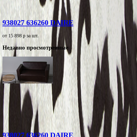
938027 636260 DAIRE
от 15 898
p
за шт.
Недавно просмотренные
938027 636260 DAIRE