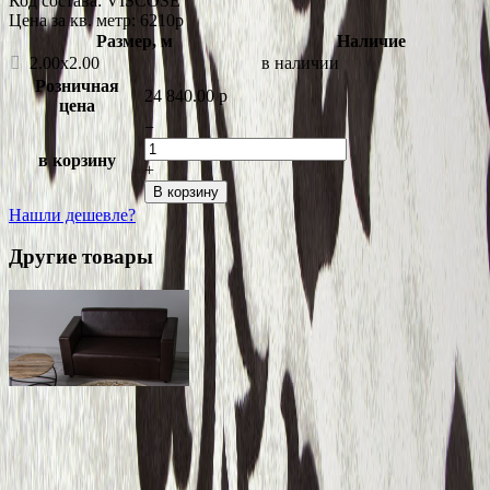
Код состава:
VISCOSE
Цена за кв. метр: 6210
p
Размер, м
Наличие
2.00x2.00
в наличии
Розничная
24 840.00
p
цена
−
в корзину
+
В корзину
Нашли дешевле?
Другие товары