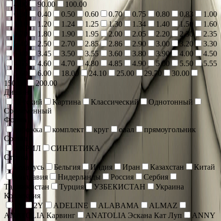
4.00
90.00
100.00
0.30
0.40
0.50
0.60
0.70
0.75
0.80
0.83
1.00
1.10
1.20
1.24
1.25
1.30
1.34
1.40
1.50
1.60
1.70
1.80
1.90
1.95
2.00
2.05
2.20
2.30
2.35
2.40
2.50
2.70
2.85
2.86
2.90
3.00
3.20
3.30
3.40
3.45
3.50
3.55
3.60
3.80
3.90
4.00
4.50
4.55
4.60
4.70
4.80
4.85
4.90
5.00
5.50
5.55
5.60
6.00
18.00
24.10
25.00
29.70
30.00
150.00
200.00
Дизайн
Детский
Картина
Классический
Однотонный
Современный
Форма
дорожка
комплект
круг
овал
прямоугольник
Состав
АКРИЛ
СИНТЕТИКА
Страна
Беларусь
Бельгия
Индия
Иран
Казахстан
Китай
Молдавия
Нидерланды
Россия
Сербия
Таджикистан
Турция
УЗБЕКИСТАН
Украина
Коллекция
1Y
2Y
ADELINE
ALABAMA
ALMAZ
ANATOLIA Карвинг
ANATOLIA Эскана Кат Луп
ANNY