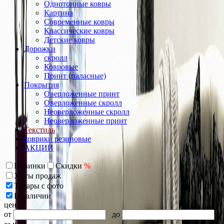
Однотонные ковры
Картина
Современные ковры
Классические ковры
Детские ковры
Дорожки
скролл
Ковровые
Принт (паласные)
Покрытия
Оверложенные принт
Оверложенные скролл
Неоверложенные скролл
Неоверложенные принт
Текстиль
коврики резиновые
АКЦИИ
Новинки
Скидки
%
Хиты продаж
Товары с фото
В наличии
цена
от
до