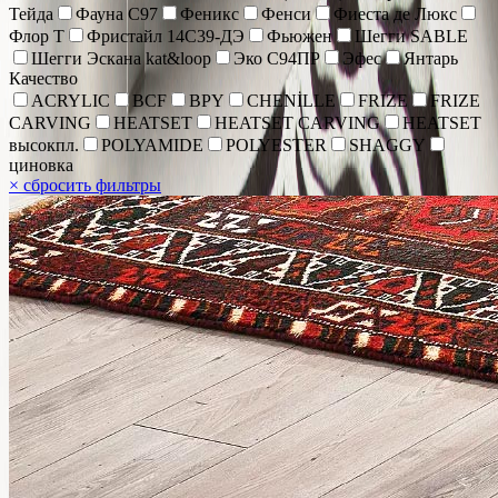
Тейда
Фауна С97
Феникс
Фенси
Фиеста де Люкс
Флор Т
Фристайл 14С39-ДЭ
Фьюжен
Шегги SABLE
Шегги Эскана kat&loop
Эко С94ПР
Эфес
Янтарь
Качество
ACRYLIC
BCF
BPY
CHENİLLE
FRIZE
FRIZE
CARVING
HEATSET
HEATSET CARVING
HEATSET
высокпл.
POLYAMIDE
POLYESTER
SHAGGY
циновка
×
сбросить фильтры