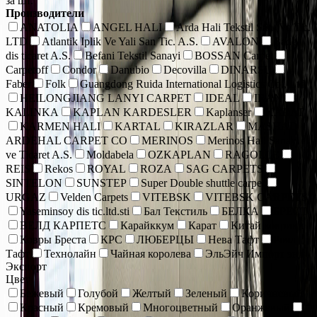
за шт.
Производители
ANATOLIA
ANGEL HALI
Arda Hali Tekstil San. Ve Tic.
LTD
Atlantik Iplik Ve Yali San Tic. A.S.
AVALON
Bade
dis ticaret A.S.
Befani Tekstil Sanayi
BOSSAN Carpet
Carpetoff
Condor
Danubio
Decovilla
DINARSU
Faber
Folk
Guangdong Ruida International Logistics Co., Ltd.
HEILONGJIANG LANYI CARPET
IDEAL
IRAN
KALINKA
KAPLAN KARDESLER
Kaplanser
KARAT
KARMEN HALI
KARTAL
KIRAZLAR
MASHAD
ARDEHAL CARPET CO
MERINOS
Merinos Hall Sanayi
ve Ticaret A.S.
Moldabela
OZKAPLAN
RAGOLLE
REIS
Rekos
ROYAL
ROZA
SAG CARPETS
SINTELON
SUNSTEP
Super Double shuttle carpet
URGAZ
Velden Carpets
VITEBSK
VITEBSK CARPETS
Yaseminsoy dis tic.ltd.sti
Бал Текстиль
БЕЛКА
БРЕСТ
ВЕЛД КАРПЕТС
Карайккум
Карат
Китай коврики
Ковры Бреста
КРС
ЛЮБЕРЦЫ
Нева Тафт
Роял
Тафт
Технолайн
Чайная королева
ЭльЭйч Импорт энд
Экспорт
Цвет
Бежевый
Голубой
Желтый
Зеленый
Коричневый
Красный
Кремовый
Многоцветный
Оранжевый