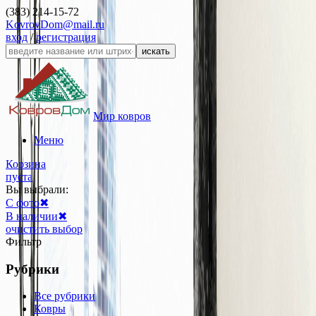
(383) 214-15-72
KovrovDom@mail.ru
вход
/
регистрация
искать
Мир ковров
Меню
Корзина
пуста
Вы выбрали:
С фото
✖
В наличии
✖
очистить выбор
Фильтр
Рубрики
Все рубрики
Ковры