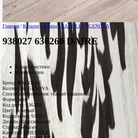
Главная
/
Каталог
/
Ковры
/
RAGOLLE
/
GENOVA
938027 636260 DAIRE
Характеристики
Комментарии
Бренд:
RAGOLLE
Коллекция:
GENOVA
Способ изготовления:
тканый машинный
Форма:
круг
Код цвета:
636260
Цвет:
Бежевый
Код дизайна:
938027
Дизайн:
Классический
Страна:
Бельгия
Качество:
CHENİLLE