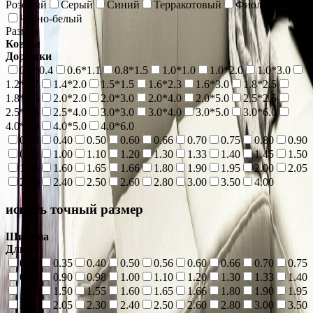
Розовый
Серый
Синий
Терракотовый
Фиолетовый
Черно-белый
Размер
Ковры
Дорожки
0.4*0.4
0.6*1.1
0.8*1.5
1.0*1.0
1.0*2.0
1.0*3.0
1.2*1.7
1.4*2.0
1.5*1.5
1.6*2.3
1.6*3.0
1.8*2.5
1.8*3.5
2.0*2.0
2.0*3.0
2.0*4.0
2.0*5.0
2.5*2.5
2.5*3.5
2.5*4.0
3.0*3.0
3.0*4.0
3.0*5.0
3.0*6.0
4.0*4.0
4.0*5.0
4.0*6.0
0.30
0.40
0.50
0.60
0.66
0.70
0.75
0.80
0.90
0.98
1.00
1.10
1.20
1.30
1.33
1.40
1.45
1.50
1.55
1.60
1.65
1.66
1.80
1.90
1.95
2.00
2.05
2.30
2.40
2.50
2.60
2.80
3.00
3.50
4.00
искать точный размер
Ширина
Длина
0.30
0.35
0.40
0.50
0.56
0.60
0.66
0.70
0.75
0.80
0.90
0.98
1.00
1.10
1.20
1.30
1.33
1.40
1.45
1.50
1.55
1.60
1.65
1.66
1.80
1.90
1.95
2.00
2.05
2.30
2.40
2.50
2.60
2.80
3.00
3.50