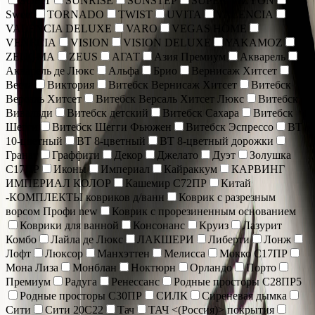
SOFIT
SUNRISE
SUNSTEP
SUPER VIZYON
Sweet
TORNADO
TWIST
UVITA
VALENCIA
VALENCIA DELUXE
VARO
VEGAS HOME
VENECIA
VISION
VISION DELUXE
YAKAMOZ
ZEUGMA
ZEUS
АГАТ
Азия Премиум
Акварель
Акварель де Люкс
Альфа
Брио
Вернисаж Хитсет
Веста
Виктория
Витебск Вернисаж Хитсет
Витебск
Версаль Хитсет
Витебск Версаль Хитсет Люкс
Витебск
Вивальди
Витебск детский
Витебск Сахара
Витебск
Шегги
Витебск Шегги Фьюжен
Витебск Эспрессо
ВТ
10-цветный
ВТ 8-цветный
ВТ 8-цветный дорожки
Гранат
Граффити
Декор
Джелато
Дуэт
Золушка
С17ПР
Иконы
Империал
Кайраккум
КАРВИНГ
ИМПЕРИАЛ КОЛОР
Кашемир С72ПР
Китай
-КОМПЛЕКТЫ ковриков д/ванн
Коврик c разрезным
ворсом Профи new
Коврик с прорезиненным основанием
Коврики для ванной
Консонанс
Круиз
Лазурит
Комбо
Лайла де Люкс
ЛАКШЕРИ
Либерти
Лонж
Лофт
Люксор
Манхэттен
Мелисса
Мокко С17ПР
Мона Лиза
Монблан
Ноктюрн
Орландо
Порто
Премиум
Радуга
Ренессанс
Родные просторы С28ПР5
Родные просторы С30ПР
СИЛК
Сиреневая дымка
Сити
Сити 20С22
Тач
ТАЧ <(Россия)> покрытия