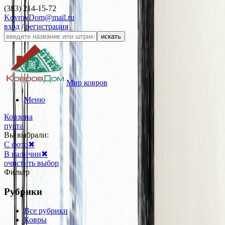
(383) 214-15-72
KovrovDom@mail.ru
вход
/
регистрация
искать
Мир ковров
Меню
Корзина
пуста
Вы выбрали:
С фото
✖
В наличии
✖
очистить выбор
Фильтр
Рубрики
Все рубрики
Ковры