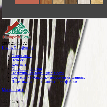
(383) 214-15-72
KovrovDom@mail.ru
О компании
Новости
Контакты
Оплата и доставка
Политика конфиденциальности
Согласие на обработку персональны данных
Политика использования cookie-файлов
Мы вконтакте
© 2007–2017