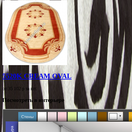
5520K CREAM OVAL
от 35 102
p
за шт.
Посмотреть в интерьере