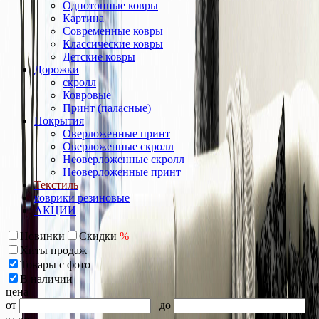
Однотонные ковры
Картина
Современные ковры
Классические ковры
Детские ковры
Дорожки
скролл
Ковровые
Принт (паласные)
Покрытия
Оверложенные принт
Оверложенные скролл
Неоверложенные скролл
Неоверложенные принт
Текстиль
коврики резиновые
АКЦИИ
Новинки
Скидки
%
Хиты продаж
Товары с фото
В наличии
цена
от
до