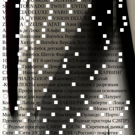
SOFIT
SUNRISE
SUNSTEP
SUPER VIZYON
Sweet
TORNADO
TWIST
UVITA
VALENCIA
VALENCIA DELUXE
VARO
VEGAS HOME
VENECIA
VISION
VISION DELUXE
YAKAMOZ
ZEUGMA
ZEUS
АГАТ
Азия Премиум
Акварель
Акварель де Люкс
Альфа
Брио
Вернисаж Хитсет
Веста
Виктория
Витебск Вернисаж Хитсет
Витебск
Версаль Хитсет
Витебск Версаль Хитсет Люкс
Витебск
Вивальди
Витебск детский
Витебск Сахара
Витебск
Шегги
Витебск Шегги Фьюжен
Витебск Эспрессо
ВТ
10-цветный
ВТ 8-цветный
ВТ 8-цветный дорожки
Гранат
Граффити
Декор
Джелато
Дуэт
Золушка
С17ПР
Иконы
Империал
Кайраккум
КАРВИНГ
ИМПЕРИАЛ КОЛОР
Кашемир С72ПР
Китай
-КОМПЛЕКТЫ ковриков д/ванн
Коврик c разрезным
ворсом Профи new
Коврик с прорезиненным основанием
Коврики для ванной
Консонанс
Круиз
Лазурит
Комбо
Лайла де Люкс
ЛАКШЕРИ
Либерти
Лонж
Лофт
Люксор
Манхэттен
Мелисса
Мокко С17ПР
Мона Лиза
Монблан
Ноктюрн
Орландо
Порто
Премиум
Радуга
Ренессанс
Родные просторы С28ПР5
Родные просторы С30ПР
СИЛК
Сиреневая дымка
Сити
Сити 20С22
Тач
ТАЧ <(Россия)> покрытия