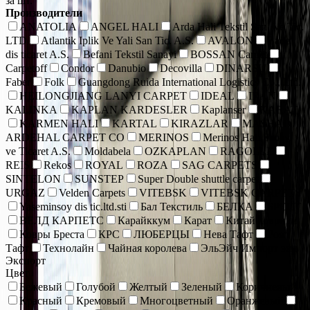
за шт.
Производители
ANATOLIA
ANGEL HALI
Arda Hali Tekstil San. Ve Tic.
LTD
Atlantik Iplik Ve Yali San Tic. A.S.
AVALON
Bade
dis ticaret A.S.
Befani Tekstil Sanayi
BOSSAN Carpet
Carpetoff
Condor
Danubio
Decovilla
DINARSU
Faber
Folk
Guangdong Ruida International Logistics Co., Ltd.
HEILONGJIANG LANYI CARPET
IDEAL
IRAN
KALINKA
KAPLAN KARDESLER
Kaplanser
KARAT
KARMEN HALI
KARTAL
KIRAZLAR
MASHAD
ARDEHAL CARPET CO
MERINOS
Merinos Hall Sanayi
ve Ticaret A.S.
Moldabela
OZKAPLAN
RAGOLLE
REIS
Rekos
ROYAL
ROZA
SAG CARPETS
SINTELON
SUNSTEP
Super Double shuttle carpet
URGAZ
Velden Carpets
VITEBSK
VITEBSK CARPETS
Yaseminsoy dis tic.ltd.sti
Бал Текстиль
БЕЛКА
БРЕСТ
ВЕЛД КАРПЕТС
Карайккум
Карат
Китай коврики
Ковры Бреста
КРС
ЛЮБЕРЦЫ
Нева Тафт
Роял
Тафт
Технолайн
Чайная королева
ЭльЭйч Импорт энд
Экспорт
Цвет
Бежевый
Голубой
Желтый
Зеленый
Коричневый
Красный
Кремовый
Многоцветный
Оранжевый