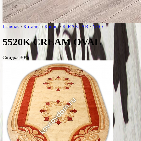
Главная
/
Каталог
/
Ковры
/
KIRAZLAR
/
NEO
5520K CREAM OVAL
Скидка 30%