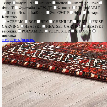
Тейда
Фауна С97
Феникс
Фенси
Фиеста де Люкс
Флор Т
Фристайл 14С39-ДЭ
Фьюжен
Шегги SABLE
Шегги Эскана kat&loop
Эко С94ПР
Эфес
Янтарь
Качество
ACRYLIC
BCF
BPY
CHENİLLE
FRIZE
FRIZE
CARVING
HEATSET
HEATSET CARVING
HEATSET
высокпл.
POLYAMIDE
POLYESTER
SHAGGY
циновка
×
сбросить фильтры