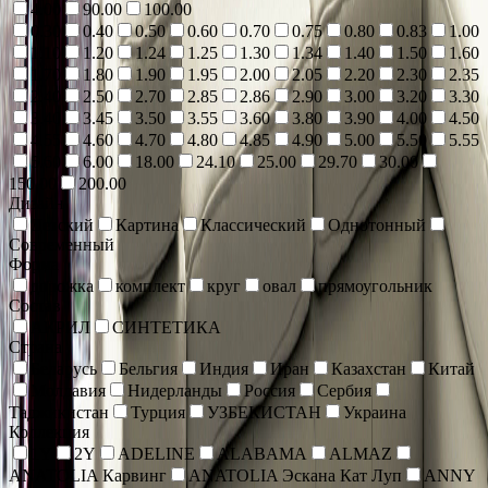
4.00
90.00
100.00
0.30
0.40
0.50
0.60
0.70
0.75
0.80
0.83
1.00
1.10
1.20
1.24
1.25
1.30
1.34
1.40
1.50
1.60
1.70
1.80
1.90
1.95
2.00
2.05
2.20
2.30
2.35
2.40
2.50
2.70
2.85
2.86
2.90
3.00
3.20
3.30
3.40
3.45
3.50
3.55
3.60
3.80
3.90
4.00
4.50
4.55
4.60
4.70
4.80
4.85
4.90
5.00
5.50
5.55
5.60
6.00
18.00
24.10
25.00
29.70
30.00
150.00
200.00
Дизайн
Детский
Картина
Классический
Однотонный
Современный
Форма
дорожка
комплект
круг
овал
прямоугольник
Состав
АКРИЛ
СИНТЕТИКА
Страна
Беларусь
Бельгия
Индия
Иран
Казахстан
Китай
Молдавия
Нидерланды
Россия
Сербия
Таджикистан
Турция
УЗБЕКИСТАН
Украина
Коллекция
1Y
2Y
ADELINE
ALABAMA
ALMAZ
ANATOLIA Карвинг
ANATOLIA Эскана Кат Луп
ANNY