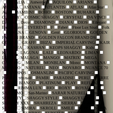
ANTALIA
Antwerpen
AQUILON
ARIANS
ARMINA
ASTANA
ATLANTIS
ATLAS
Atlas Star
Aylin
BAMBINI
BOHO
BOSTON
BUHARA
COLIZEY
COSMIC SHAGGY
CRYSTAL
DA VINCI
Danubio
Deco
DIAMOND
DIANA
DIOS
Eilegant
Emir Naturel
EVEREST
F
Faber
Floor Lux Sisal
Folk
GAVANA
GENOVA
Gent
GLORIOUS
GOLDEN
FALCON BRAND
GOLDEN FALCON BRAND DS
GONCA
GRAFF
IBIZA
IMPERIAL CARVING
KAIR
KAMEA
KASHAN
KEOPS SHAGGY
Kids
Kortriek
LAGUNA
LALI
LEONARDO
LIMAN
LOTOS
MALAGA
MANGO
MATRIX
MEGA
CARVING
MILAN
MONBLAN
Mono
MONTANA
MORANO
NATUREL
NEO
NOVARO
NUANCE 70
OLYMPOS
OSMANLIM
PACIFIC CARVING
PACIFIC тёплый
PAMIR
PARADISE
PERU
PIERRE
CARDIN BIANCO
PLATINUM
PLAY
REFLEKS
RICHI
RIMMA LUX
RIO
ROXY
ROYAL
RT
SAN REMO
San-Marino
SARAR NATUREL
Sencer
SERENITY
SHAGGY STYLE
SHAGGY ULTRA
SHAGGY XXX
SHAHREZA
SIERRA
SIGMA
SILVER
SIMIRA
SKROLL
SMILE
SOFFI
SOFIA