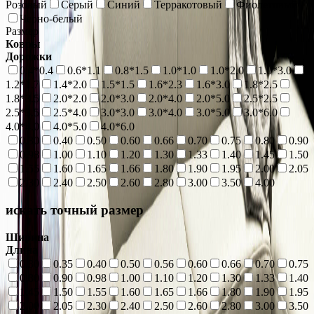
Розовый
Серый
Синий
Терракотовый
Фиолетовый
Черно-белый
Размер
Ковры
Дорожки
0.4*0.4
0.6*1.1
0.8*1.5
1.0*1.0
1.0*2.0
1.0*3.0
1.2*1.7
1.4*2.0
1.5*1.5
1.6*2.3
1.6*3.0
1.8*2.5
1.8*3.5
2.0*2.0
2.0*3.0
2.0*4.0
2.0*5.0
2.5*2.5
2.5*3.5
2.5*4.0
3.0*3.0
3.0*4.0
3.0*5.0
3.0*6.0
4.0*4.0
4.0*5.0
4.0*6.0
0.30
0.40
0.50
0.60
0.66
0.70
0.75
0.80
0.90
0.98
1.00
1.10
1.20
1.30
1.33
1.40
1.45
1.50
1.55
1.60
1.65
1.66
1.80
1.90
1.95
2.00
2.05
2.30
2.40
2.50
2.60
2.80
3.00
3.50
4.00
искать точный размер
Ширина
Длина
0.30
0.35
0.40
0.50
0.56
0.60
0.66
0.70
0.75
0.80
0.90
0.98
1.00
1.10
1.20
1.30
1.33
1.40
1.45
1.50
1.55
1.60
1.65
1.66
1.80
1.90
1.95
2.00
2.05
2.30
2.40
2.50
2.60
2.80
3.00
3.50