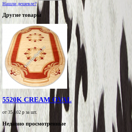
Нашли дешевле?
Другие товары
5520K CREAM OVAL
от 35 102
p
за шт.
Недавно просмотренные