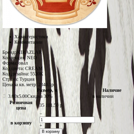
Характеристики
Комментарии
Бренд:
KIRAZLAR
Коллекция:
NEO
Форма:
овал
Код цвета:
CREAM
Код дизайна:
5520K
Страна:
Турция
Цена за кв. метр: 2340.1
p
Размер, м
Наличие
3.00x5.00
Скидка 30%
в наличии
Розничная
35 101.50
p
цена
−
в корзину
+
В корзину