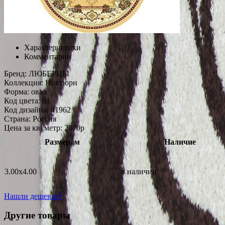
Характеристики
Комментарии
Бренд:
ЛЮБЕРЦЫ
Коллекция:
Ноктюрн
Форма:
овал
Код цвета:
01
Код дизайна:
41962
Страна:
Россия
Цена за кв. метр: 2070
p
Размер, м
Наличие
3.00x4.00
в наличии
Нашли дешевле?
Другие товары