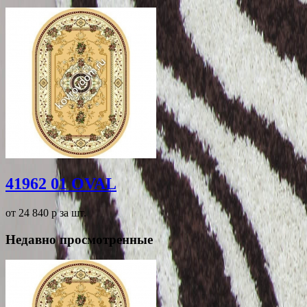
41962 01 OVAL
от 24 840
p
за шт.
Недавно просмотренные