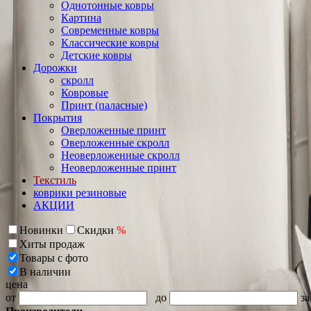
Однотонные ковры
Картина
Современные ковры
Классические ковры
Детские ковры
Дорожки
скролл
Ковровые
Принт (паласные)
Покрытия
Оверложенные принт
Оверложенные скролл
Неоверложенные скролл
Неоверложенные принт
Текстиль
коврики резиновые
АКЦИИ
Новинки
Скидки
%
Хиты продаж
Товары с фото
В наличии
цена
от
до
за