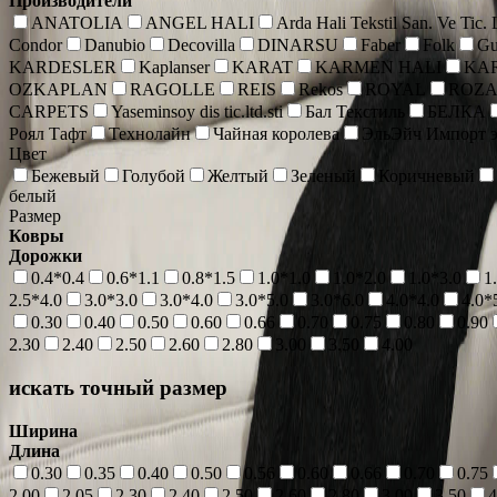
Производители
ANATOLIA
ANGEL HALI
Arda Hali Tekstil San. Ve Tic.
Condor
Danubio
Decovilla
DINARSU
Faber
Folk
Gu
KARDESLER
Kaplanser
KARAT
KARMEN HALI
KA
OZKAPLAN
RAGOLLE
REIS
Rekos
ROYAL
ROZ
CARPETS
Yaseminsoy dis tic.ltd.sti
Бал Текстиль
БЕЛКА
Роял Тафт
Технолайн
Чайная королева
ЭльЭйч Импорт э
Цвет
Бежевый
Голубой
Желтый
Зеленый
Коричневый
белый
Размер
Ковры
Дорожки
0.4*0.4
0.6*1.1
0.8*1.5
1.0*1.0
1.0*2.0
1.0*3.0
1
2.5*4.0
3.0*3.0
3.0*4.0
3.0*5.0
3.0*6.0
4.0*4.0
4.0*
0.30
0.40
0.50
0.60
0.66
0.70
0.75
0.80
0.90
2.30
2.40
2.50
2.60
2.80
3.00
3.50
4.00
искать точный размер
Ширина
Длина
0.30
0.35
0.40
0.50
0.56
0.60
0.66
0.70
0.75
2.00
2.05
2.30
2.40
2.50
2.60
2.80
3.00
3.50
4