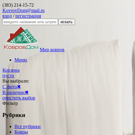
(383) 214-15-72
KovrovDom@mail.ru
вход
/
регистрация
искать
Мир ковров
Меню
Корзина
пуста
Вы выбрали:
С фото
✖
В наличии
✖
очистить выбор
Фильтр
Рубрики
Все рубрики
Ковры