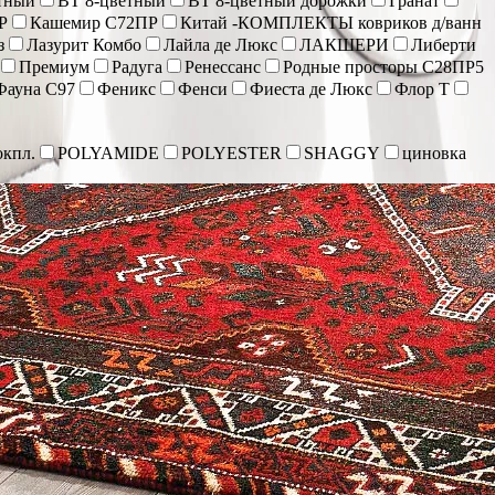
тный
ВТ 8-цветный
ВТ 8-цветный дорожки
Гранат
Р
Кашемир С72ПР
Китай -КОМПЛЕКТЫ ковриков д/ванн
з
Лазурит Комбо
Лайла де Люкс
ЛАКШЕРИ
Либерти
Премиум
Радуга
Ренессанс
Родные просторы С28ПР5
Фауна С97
Феникс
Фенси
Фиеста де Люкс
Флор Т
кпл.
POLYAMIDE
POLYESTER
SHAGGY
циновка