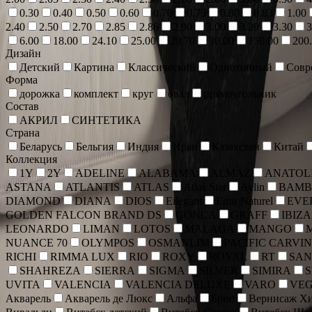
0.30
0.40
0.50
0.60
0.70
0.75
0.80
0.83
1.00
2.40
2.50
2.70
2.85
2.86
2.90
3.00
3.20
3.30
3
6.00
18.00
24.10
25.00
29.70
30.00
150.00
200
Дизайн
Детский
Картина
Классический
Однотонный
Совр
Форма
дорожка
комплект
круг
овал
прямоугольник
Состав
АКРИЛ
СИНТЕТИКА
Страна
Беларусь
Бельгия
Индия
Иран
Казахстан
Китай
Коллекция
1Y
2Y
ADELINE
ALABAMA
ALMAZ
ANATOLI
ASTANA
ATLANTIS
ATLAS
Atlas Star
Aylin
BAMB
DIAMOND
DIANA
DIOS
Eilegant
Emir Naturel
EVE
GOLDEN FALCON BRAND DS
GONCA
GRAFF
IBIZA
LEONARDO
LIMAN
LOTOS
MALAGA
MANGO
NUANCE 70
OLYMPOS
OSMANLIM
PACIFIC CARVI
RICHI
RIMMA LUX
RIO
ROXY
ROYAL
RT
SAN
SHAHREZA
SIERRA
SIGMA
SILVER
SIMIRA
UVITA
VALENCIA
VALENCIA DELUXE
VARO
VE
Акварель
Акварель де Люкс
Альфа
Брио
Вернисаж Хи