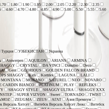
1.70
1.80
1.90
1.95
2.00
2.05
2.20
2.30
2.35
5
4.60
4.70
4.80
4.85
4.90
5.00
5.50
5.55
5.60
Турция
УЗБЕКИСТАН
Украина
A
Antwerpen
AQUILON
ARIANS
ARMINA
SHAGGY
CRYSTAL
DA VINCI
Danubio
Deco
VA
Gent
GLORIOUS
GOLDEN FALCON BRAND
OPS SHAGGY
Kids
Kortriek
LAGUNA
LALI
MONTANA
MORANO
NATUREL
NEO
NOVARO
E CARDIN BIANCO
PLATINUM
PLAY
REFLEKS
TY
SHAGGY STYLE
SHAGGY ULTRA
SHAGGY XXX
NSTEP
SUPER VIZYON
Sweet
TORNADO
TWIST
AMOZ
ZEUGMA
ZEUS
АГАТ
Азия Премиум
к Версаль Хитсет
Витебск Версаль Хитсет Люкс
Витебск