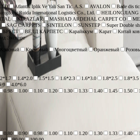
 LTD
Atlantik Iplik Ve Yali San Tic. A.S.
AVALON
Bade dis tic
angdong Ruida International Logistics Co., Ltd.
HEILONGJIANG
RTAL
KIRAZLAR
MASHAD ARDEHAL CARPET CO
ME
A
SAG CARPETS
SINTELON
SUNSTEP
Super Double shu
БРЕСТ
ВЕЛД КАРПЕТС
Карайккум
Карат
Китай ко
нд Экспорт
Красный
Кремовый
Многоцветный
Оранжевый
Розов
.2*1.7
1.4*2.0
1.5*1.5
1.6*2.3
1.6*3.0
1.8*2.5
1.8*3.5
5.0
4.0*6.0
0.98
1.00
1.10
1.20
1.30
1.33
1.40
1.45
1.50
0.80
0.90
0.98
1.00
1.10
1.20
1.30
1.33
1.40
.00
90.00
100.00