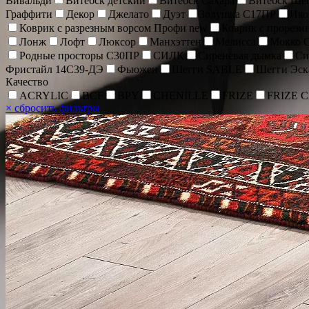
Вивальди
Витебск детский
Витебск Сахара
Витебск Ше
Граффити
Декор
Джелато
Дуэт
Золушка С17ПР
Ик
Коврик c разрезным ворсом Профи new
Коврик с прорез
Лонж
Лофт
Люксор
Манхэттен
Мелисса
Мокко 
Родные просторы С30ПР
СИЛК
Сиреневая дымка
Си
Фристайл 14С39-ДЭ
Фьюжен
Шегги SABLE
Шегги Эск
Качество
ACRYLIC
BCF
BPY
CHENİLLE
FRIZE
FRIZE 
×
сбросить фильтры