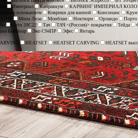
гги
Витебск Шегги Фьюжен
Витебск Эспрессо
ВТ 10-цве
оны
Империал
Кайраккум
КАРВИНГ ИМПЕРИАЛ КОЛО
иненным основанием
Коврики для ванной
Консонанс
Круи
С17ПР
Мона Лиза
Монблан
Ноктюрн
Орландо
Порто
ти
Сити 20С22
Тач
ТАЧ <(Россия)> покрытия
Тейда
ана kat&loop
Эко С94ПР
Эфес
Янтарь
CARVING
HEATSET
HEATSET CARVING
HEATSET высо