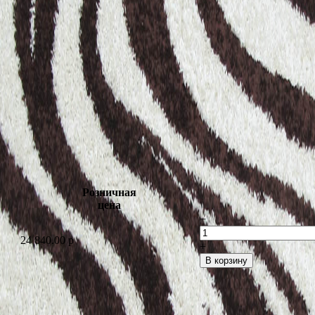
Розничная
цена
−
24 840.00
p
+
В корзину