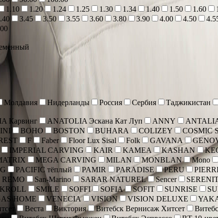
1.10
1.20
1.24
1.25
1.30
1.34
1.40
1.50
1.60
.40
3.45
3.50
3.55
3.60
3.80
3.90
4.00
4.50
4.5
.00
еменный
Молдавия
Нидерланды
Россия
Сербия
Таджикистан
A Карвинг
ANATOLIA Эскана Кат Луп
ANNY
ANTALI
INI
BOHO
BOSTON
BUHARA
COLIZEY
COSMIC 
REST
F
Faber
Floor Lux Sisal
Folk
GAVANA
GENO
IMPERIAL CARVING
KAIR
KAMEA
KASHAN
KE
MATRIX
MEGA CARVING
MILAN
MONBLAN
Mono
NG
PACIFIC тёплый
PAMIR
PARADISE
PERU
PIERR
 REMO
San-Marino
SARAR NATUREL
Sencer
SERENI
SKROLL
SMILE
SOFFI
SOFIA
SOFIT
SUNRISE
SU
GAS HOME
VENECIA
VISION
VISION DELUXE
YAK
тсет
Веста
Виктория
Витебск Вернисаж Хитсет
Витебс