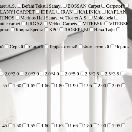
aret A.S.
Befani Tekstil Sanayi
BOSSAN Carpet
Carpetoff
 LANYI CARPET
IDEAL
IRAN
KALINKA
KAPLAN
RINOS
Merinos Hall Sanayi ve Ticaret A.S.
Moldabela
ttle carpet
URGAZ
Velden Carpets
VITEBSK
VITEBSK
врики
Ковры Бреста
КРС
ЛЮБЕРЦЫ
Нева Тафт
ый
Серый
Синий
Терракотовый
Фиолетовый
Черно-
2.0*2.0
2.0*3.0
2.0*4.0
2.0*5.0
2.5*2.5
2.5*3.5
1.55
1.60
1.65
1.66
1.80
1.90
1.95
2.00
2.05
1.45
1.50
1.55
1.60
1.65
1.66
1.80
1.90
1.95