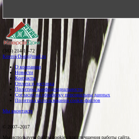
(383) 214-15-72
KovrovDom@mail.ru
О компании
Новости
Контакты
Оплата и доставка
Политика конфиденциальности
Согласие на обработку персональны данных
Политика использования cookie-файлов
Мы вконтакте
© 2007–2017
Мы используем файлы cookies для улучшения работы сайта.