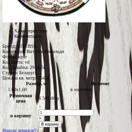
Характеристики
Комментарии
Бренд:
VITEBSK
Коллекция:
Витебск Вивальди
Форма:
круг
Код цвета:
vd
Код дизайна:
2914a5k
Страна:
Беларусь
Цена за кв. метр: 2541
p
Размер, м
Наличие
1.60x1.60
в наличии
Розничная
6 505.00
p
цена
−
в корзину
+
В корзину
Нашли дешевле?