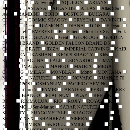
ANTALIA
Antwerpen
AQUILON
ARIANS
ARMINA
ASTANA
ATLANTIS
ATLAS
Atlas Star
Aylin
BAMBINI
BOHO
BOSTON
BUHARA
COLIZEY
COSMIC SHAGGY
CRYSTAL
DA VINCI
Danubio
Deco
DIAMOND
DIANA
DIOS
Eilegant
Emir Naturel
EVEREST
F
Faber
Floor Lux Sisal
Folk
GAVANA
GENOVA
Gent
GLORIOUS
GOLDEN
FALCON BRAND
GOLDEN FALCON BRAND DS
GONCA
GRAFF
IBIZA
IMPERIAL CARVING
KAIR
KAMEA
KASHAN
KEOPS SHAGGY
Kids
Kortriek
LAGUNA
LALI
LEONARDO
LIMAN
LOTOS
MALAGA
MANGO
MATRIX
MEGA
CARVING
MILAN
MONBLAN
Mono
MONTANA
MORANO
NATUREL
NEO
NOVARO
NUANCE 70
OLYMPOS
OSMANLIM
PACIFIC CARVING
PACIFIC тёплый
PAMIR
PARADISE
PERU
PIERRE
CARDIN BIANCO
PLATINUM
PLAY
REFLEKS
RICHI
RIMMA LUX
RIO
ROXY
ROYAL
RT
SAN REMO
San-Marino
SARAR NATUREL
Sencer
SERENITY
SHAGGY STYLE
SHAGGY ULTRA
SHAGGY XXX
SHAHREZA
SIERRA
SIGMA
SILVER
SIMIRA
SKROLL
SMILE
SOFFI
SOFIA