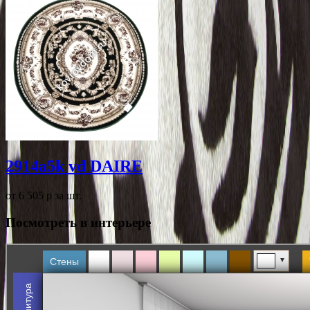
2914a5k vd DAIRE
от 6 505
p
за шт.
Посмотреть в интерьере