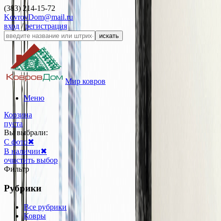
(383) 214-15-72
KovrovDom@mail.ru
вход
/
регистрация
искать
Мир ковров
Меню
Корзина
пуста
Вы выбрали:
С фото
✖
В наличии
✖
очистить выбор
Фильтр
Рубрики
Все рубрики
Ковры