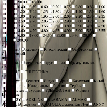
4.00
90.00
100.00
0.30
0.40
0.50
0.60
0.70
0.75
0.80
0.83
1.00
1.10
1.20
1.24
1.25
1.30
1.34
1.40
1.50
1.60
1.70
1.80
1.90
1.95
2.00
2.05
2.20
2.30
2.35
2.40
2.50
2.70
2.85
2.86
2.90
3.00
3.20
3.30
3.40
3.45
3.50
3.55
3.60
3.80
3.90
4.00
4.50
4.55
4.60
4.70
4.80
4.85
4.90
5.00
5.50
5.55
5.60
6.00
18.00
24.10
25.00
29.70
30.00
150.00
200.00
Дизайн
Детский
Картина
Классический
Однотонный
Современный
Форма
дорожка
комплект
круг
овал
прямоугольник
Состав
АКРИЛ
СИНТЕТИКА
Страна
Беларусь
Бельгия
Индия
Иран
Казахстан
Китай
Молдавия
Нидерланды
Россия
Сербия
Таджикистан
Турция
УЗБЕКИСТАН
Украина
Коллекция
1Y
2Y
ADELINE
ALABAMA
ALMAZ
ANATOLIA Карвинг
ANATOLIA Эскана Кат Луп
ANNY