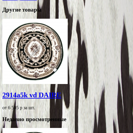
Другие товары
2914a5k vd DAIRE
от 6 505
p
за шт.
Недавно просмотренные