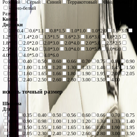
Розовый
Серый
Синий
Терракотовый
Фиолетовый
Черно-белый
Размер
Ковры
Дорожки
0.4*0.4
0.6*1.1
0.8*1.5
1.0*1.0
1.0*2.0
1.0*3.0
1.2*1.7
1.4*2.0
1.5*1.5
1.6*2.3
1.6*3.0
1.8*2.5
1.8*3.5
2.0*2.0
2.0*3.0
2.0*4.0
2.0*5.0
2.5*2.5
2.5*3.5
2.5*4.0
3.0*3.0
3.0*4.0
3.0*5.0
3.0*6.0
4.0*4.0
4.0*5.0
4.0*6.0
0.30
0.40
0.50
0.60
0.66
0.70
0.75
0.80
0.90
0.98
1.00
1.10
1.20
1.30
1.33
1.40
1.45
1.50
1.55
1.60
1.65
1.66
1.80
1.90
1.95
2.00
2.05
2.30
2.40
2.50
2.60
2.80
3.00
3.50
4.00
искать точный размер
Ширина
Длина
0.30
0.35
0.40
0.50
0.56
0.60
0.66
0.70
0.75
0.80
0.90
0.98
1.00
1.10
1.20
1.30
1.33
1.40
1.45
1.50
1.55
1.60
1.65
1.66
1.80
1.90
1.95
2.00
2.05
2.30
2.40
2.50
2.60
2.80
3.00
3.50