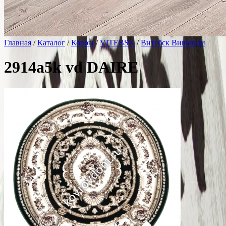
Главная
/
Каталог
/
Ковры
/
VITEBSK
/
Витебск Вивальди
2914a5k vd DAIRE