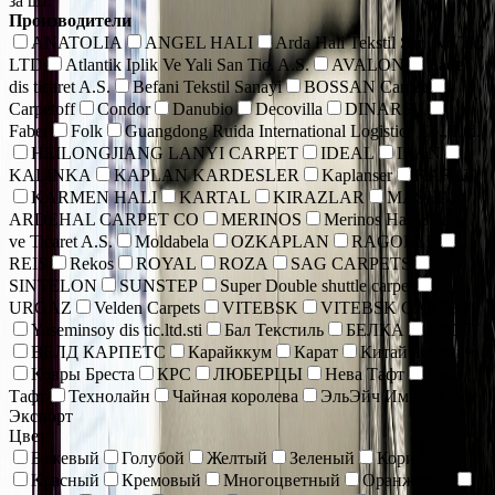
за шт.
Производители
ANATOLIA
ANGEL HALI
Arda Hali Tekstil San. Ve Tic.
LTD
Atlantik Iplik Ve Yali San Tic. A.S.
AVALON
Bade
dis ticaret A.S.
Befani Tekstil Sanayi
BOSSAN Carpet
Carpetoff
Condor
Danubio
Decovilla
DINARSU
Faber
Folk
Guangdong Ruida International Logistics Co., Ltd.
HEILONGJIANG LANYI CARPET
IDEAL
IRAN
KALINKA
KAPLAN KARDESLER
Kaplanser
KARAT
KARMEN HALI
KARTAL
KIRAZLAR
MASHAD
ARDEHAL CARPET CO
MERINOS
Merinos Hall Sanayi
ve Ticaret A.S.
Moldabela
OZKAPLAN
RAGOLLE
REIS
Rekos
ROYAL
ROZA
SAG CARPETS
SINTELON
SUNSTEP
Super Double shuttle carpet
URGAZ
Velden Carpets
VITEBSK
VITEBSK CARPETS
Yaseminsoy dis tic.ltd.sti
Бал Текстиль
БЕЛКА
БРЕСТ
ВЕЛД КАРПЕТС
Карайккум
Карат
Китай коврики
Ковры Бреста
КРС
ЛЮБЕРЦЫ
Нева Тафт
Роял
Тафт
Технолайн
Чайная королева
ЭльЭйч Импорт энд
Экспорт
Цвет
Бежевый
Голубой
Желтый
Зеленый
Коричневый
Красный
Кремовый
Многоцветный
Оранжевый