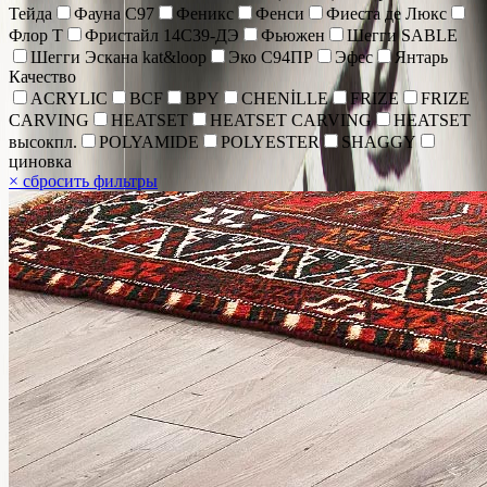
Тейда
Фауна С97
Феникс
Фенси
Фиеста де Люкс
Флор Т
Фристайл 14С39-ДЭ
Фьюжен
Шегги SABLE
Шегги Эскана kat&loop
Эко С94ПР
Эфес
Янтарь
Качество
ACRYLIC
BCF
BPY
CHENİLLE
FRIZE
FRIZE
CARVING
HEATSET
HEATSET CARVING
HEATSET
высокпл.
POLYAMIDE
POLYESTER
SHAGGY
циновка
×
сбросить фильтры