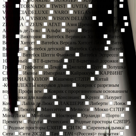
SOFIT
SUNRISE
SUNSTEP
SUPER VIZYON
Sweet
TORNADO
TWIST
UVITA
VALENCIA
VALENCIA DELUXE
VARO
VEGAS HOME
VENECIA
VISION
VISION DELUXE
YAKAMOZ
ZEUGMA
ZEUS
АГАТ
Азия Премиум
Акварель
Акварель де Люкс
Альфа
Брио
Вернисаж Хитсет
Веста
Виктория
Витебск Вернисаж Хитсет
Витебск
Версаль Хитсет
Витебск Версаль Хитсет Люкс
Витебск
Вивальди
Витебск детский
Витебск Сахара
Витебск
Шегги
Витебск Шегги Фьюжен
Витебск Эспрессо
ВТ
10-цветный
ВТ 8-цветный
ВТ 8-цветный дорожки
Гранат
Граффити
Декор
Джелато
Дуэт
Золушка
С17ПР
Иконы
Империал
Кайраккум
КАРВИНГ
ИМПЕРИАЛ КОЛОР
Кашемир С72ПР
Китай
-КОМПЛЕКТЫ ковриков д/ванн
Коврик c разрезным
ворсом Профи new
Коврик с прорезиненным основанием
Коврики для ванной
Консонанс
Круиз
Лазурит
Комбо
Лайла де Люкс
ЛАКШЕРИ
Либерти
Лонж
Лофт
Люксор
Манхэттен
Мелисса
Мокко С17ПР
Мона Лиза
Монблан
Ноктюрн
Орландо
Порто
Премиум
Радуга
Ренессанс
Родные просторы С28ПР5
Родные просторы С30ПР
СИЛК
Сиреневая дымка
Сити
Сити 20С22
Тач
ТАЧ <(Россия)> покрытия