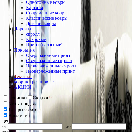
Однотонные ковры
Картина
Современные ковры
Классические ковры
Детские ковры
Дорожки
скролл
Ковровые
Принт (паласные)
Покрытия
Оверложенные принт
Оверложенные скролл
Неоверложенные скролл
Неоверложенные принт
Текстиль
коврики резиновые
АКЦИИ
Новинки
Скидки
%
Хиты продаж
Товары с фото
В наличии
цена
от
до