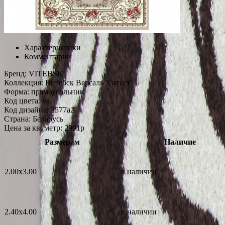
Характеристики
Комментарии
Бренд:
VITEBSK
Коллекция:
Витебск Версаль Хитсет
Форма:
прямоугольник
Код цвета:
vs
Код дизайна:
2577a2
Страна:
Беларусь
Цена за кв. метр: 2991
p
Размер, м
Наличие
2.00x3.00
в наличии
2.40x4.00
в наличии