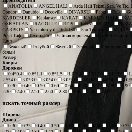
Производители
ANATOLIA
ANGEL HALI
Arda Hali Tekstil San. Ve Tic.
Condor
Danubio
Decovilla
DINARSU
Faber
Folk
Gu
KARDESLER
Kaplanser
KARAT
KARMEN HALI
KA
OZKAPLAN
RAGOLLE
REIS
Rekos
ROYAL
ROZ
CARPETS
Yaseminsoy dis tic.ltd.sti
Бал Текстиль
БЕЛКА
Роял Тафт
Технолайн
Чайная королева
ЭльЭйч Импорт э
Цвет
Бежевый
Голубой
Желтый
Зеленый
Коричневый
белый
Размер
Ковры
Дорожки
0.4*0.4
0.6*1.1
0.8*1.5
1.0*1.0
1.0*2.0
1.0*3.0
1
2.5*4.0
3.0*3.0
3.0*4.0
3.0*5.0
3.0*6.0
4.0*4.0
4.0*
0.30
0.40
0.50
0.60
0.66
0.70
0.75
0.80
0.90
2.30
2.40
2.50
2.60
2.80
3.00
3.50
4.00
искать точный размер
Ширина
Длина
0.30
0.35
0.40
0.50
0.56
0.60
0.66
0.70
0.75
2.00
2.05
2.30
2.40
2.50
2.60
2.80
3.00
3.50
4