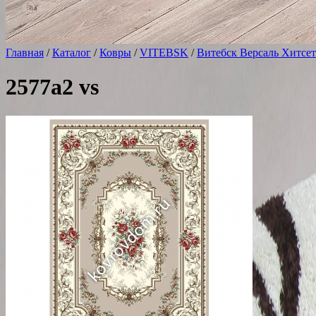
Главная
/
Каталог
/
Ковры
/
VITEBSK
/
Витебск Версаль Хитсет
2577a2 vs