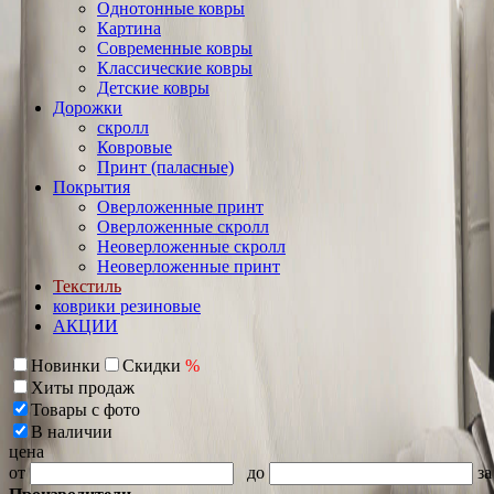
Однотонные ковры
Картина
Современные ковры
Классические ковры
Детские ковры
Дорожки
скролл
Ковровые
Принт (паласные)
Покрытия
Оверложенные принт
Оверложенные скролл
Неоверложенные скролл
Неоверложенные принт
Текстиль
коврики резиновые
АКЦИИ
Новинки
Скидки
%
Хиты продаж
Товары с фото
В наличии
цена
от
до
за