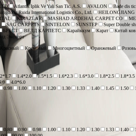
 LTD
Atlantik Iplik Ve Yali San Tic. A.S.
AVALON
Bade dis tic
angdong Ruida International Logistics Co., Ltd.
HEILONGJIANG
RTAL
KIRAZLAR
MASHAD ARDEHAL CARPET CO
ME
A
SAG CARPETS
SINTELON
SUNSTEP
Super Double shu
БРЕСТ
ВЕЛД КАРПЕТС
Карайккум
Карат
Китай ко
нд Экспорт
Красный
Кремовый
Многоцветный
Оранжевый
Розов
.2*1.7
1.4*2.0
1.5*1.5
1.6*2.3
1.6*3.0
1.8*2.5
1.8*3.5
5.0
4.0*6.0
0.98
1.00
1.10
1.20
1.30
1.33
1.40
1.45
1.50
0.80
0.90
0.98
1.00
1.10
1.20
1.30
1.33
1.40
.00
90.00
100.00