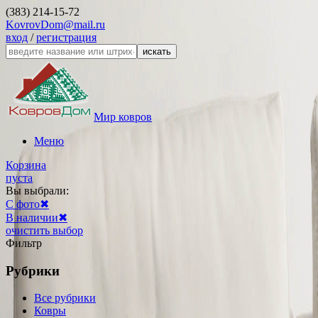
(383) 214-15-72
KovrovDom@mail.ru
вход
/
регистрация
искать
Мир ковров
Меню
Корзина
пуста
Вы выбрали:
С фото
✖
В наличии
✖
очистить выбор
Фильтр
Рубрики
Все рубрики
Ковры