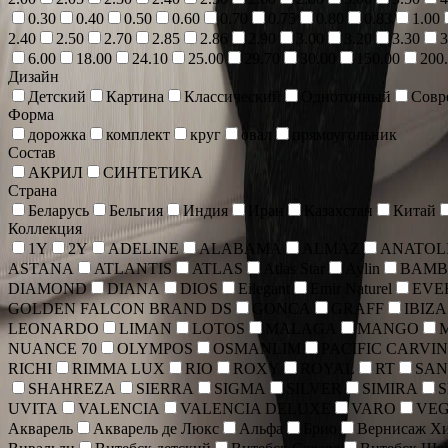
0.30
0.40
0.50
0.60
0.70
0.75
0.80
0.83
1.00
2.40
2.50
2.70
2.85
2.86
2.90
3.00
3.20
3.30
3
6.00
18.00
24.10
25.00
29.70
30.00
150.00
200
Дизайн
Детский
Картина
Классический
Однотонный
Совр
Форма
дорожка
комплект
круг
овал
прямоугольник
Состав
АКРИЛ
СИНТЕТИКА
Страна
Беларусь
Бельгия
Индия
Иран
Казахстан
Китай
Коллекция
1Y
2Y
ADELINE
ALABAMA
ALMAZ
ANATOLI
ASTANA
ATLANTIS
ATLAS
Atlas Star
Aylin
BAMB
DIAMOND
DIANA
DIOS
Eilegant
Emir Naturel
EVE
GOLDEN FALCON BRAND DS
GONCA
GRAFF
IBIZA
LEONARDO
LIMAN
LOTOS
MALAGA
MANGO
NUANCE 70
OLYMPOS
OSMANLIM
PACIFIC CARVI
RICHI
RIMMA LUX
RIO
ROXY
ROYAL
RT
SAN
SHAHREZA
SIERRA
SIGMA
SILVER
SIMIRA
UVITA
VALENCIA
VALENCIA DELUXE
VARO
VE
Акварель
Акварель де Люкс
Альфа
Брио
Вернисаж Хи