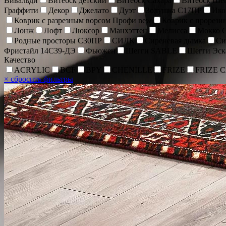
Вивальди
Витебск детский
Витебск Сахара
Витебск Ше
Граффити
Декор
Джелато
Дуэт
Золушка С17ПР
Ик
Коврик c разрезным ворсом Профи new
Коврик с прорез
Лонж
Лофт
Люксор
Манхэттен
Мелисса
Мокко 
Родные просторы С30ПР
СИЛК
Сиреневая дымка
Си
Фристайл 14С39-ДЭ
Фьюжен
Шегги SABLE
Шегги Эск
Качество
ACRYLIC
BCF
BPY
CHENİLLE
FRIZE
FRIZE 
×
сбросить фильтры