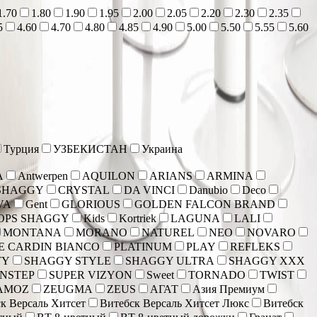
1.70
1.80
1.90
1.95
2.00
2.05
2.20
2.30
2.35
5
4.60
4.70
4.80
4.85
4.90
5.00
5.50
5.55
5.60
Турция
УЗБЕКИСТАН
Украина
A
Antwerpen
AQUILON
ARIANS
ARMINA
SHAGGY
CRYSTAL
DA VINCI
Danubio
Deco
VA
Gent
GLORIOUS
GOLDEN FALCON BRAND
OPS SHAGGY
Kids
Kortriek
LAGUNA
LALI
MONTANA
MORANO
NATUREL
NEO
NOVARO
E CARDIN BIANCO
PLATINUM
PLAY
REFLEKS
TY
SHAGGY STYLE
SHAGGY ULTRA
SHAGGY XXX
NSTEP
SUPER VIZYON
Sweet
TORNADO
TWIST
AMOZ
ZEUGMA
ZEUS
АГАТ
Азия Премиум
к Версаль Хитсет
Витебск Версаль Хитсет Люкс
Витебск