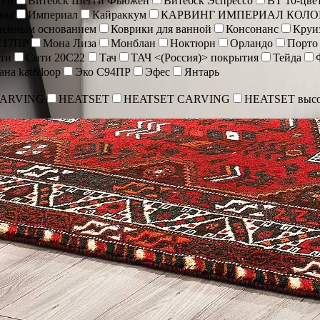
гги
Витебск Шегги Фьюжен
Витебск Эспрессо
ВТ 10-цве
оны
Империал
Кайраккум
КАРВИНГ ИМПЕРИАЛ КОЛО
иненным основанием
Коврики для ванной
Консонанс
Круи
С17ПР
Мона Лиза
Монблан
Ноктюрн
Орландо
Порто
ти
Сити 20С22
Тач
ТАЧ <(Россия)> покрытия
Тейда
ана kat&loop
Эко С94ПР
Эфес
Янтарь
CARVING
HEATSET
HEATSET CARVING
HEATSET высо