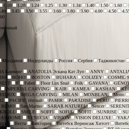
1.10
1.20
1.24
1.25
1.30
1.34
1.40
1.50
1.60
.40
3.45
3.50
3.55
3.60
3.80
3.90
4.00
4.50
4.5
.00
еменный
Молдавия
Нидерланды
Россия
Сербия
Таджикистан
A Карвинг
ANATOLIA Эскана Кат Луп
ANNY
ANTALI
INI
BOHO
BOSTON
BUHARA
COLIZEY
COSMIC 
REST
F
Faber
Floor Lux Sisal
Folk
GAVANA
GENO
IMPERIAL CARVING
KAIR
KAMEA
KASHAN
KE
MATRIX
MEGA CARVING
MILAN
MONBLAN
Mono
NG
PACIFIC тёплый
PAMIR
PARADISE
PERU
PIERR
 REMO
San-Marino
SARAR NATUREL
Sencer
SERENI
SKROLL
SMILE
SOFFI
SOFIA
SOFIT
SUNRISE
SU
GAS HOME
VENECIA
VISION
VISION DELUXE
YAK
тсет
Веста
Виктория
Витебск Вернисаж Хитсет
Витебс