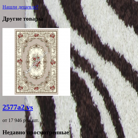
Нашли дешевле?
Другие товары
2577a2 vs
от 17 946
p
за шт.
Недавно просмотренные