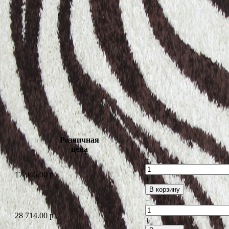
Розничная
цена
−
17 946.00
p
+
В корзину
−
28 714.00
p
+