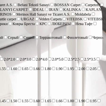
aret A.S.
Befani Tekstil Sanayi
BOSSAN Carpet
Carpetoff
 LANYI CARPET
IDEAL
IRAN
KALINKA
KAPLAN
RINOS
Merinos Hall Sanayi ve Ticaret A.S.
Moldabela
ttle carpet
URGAZ
Velden Carpets
VITEBSK
VITEBSK
врики
Ковры Бреста
КРС
ЛЮБЕРЦЫ
Нева Тафт
ый
Серый
Синий
Терракотовый
Фиолетовый
Черно-
2.0*2.0
2.0*3.0
2.0*4.0
2.0*5.0
2.5*2.5
2.5*3.5
1.55
1.60
1.65
1.66
1.80
1.90
1.95
2.00
2.05
1.45
1.50
1.55
1.60
1.65
1.66
1.80
1.90
1.95