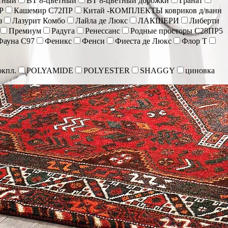
тный
ВТ 8-цветный
ВТ 8-цветный дорожки
Гранат
Р
Кашемир С72ПР
Китай -КОМПЛЕКТЫ ковриков д/ванн
з
Лазурит Комбо
Лайла де Люкс
ЛАКШЕРИ
Либерти
Премиум
Радуга
Ренессанс
Родные просторы С28ПР5
Фауна С97
Феникс
Фенси
Фиеста де Люкс
Флор Т
кпл.
POLYAMIDE
POLYESTER
SHAGGY
циновка