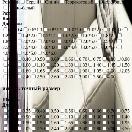
Розовый
Серый
Синий
Терракотовый
Фиолетовый
Черно-белый
Размер
Ковры
Дорожки
0.4*0.4
0.6*1.1
0.8*1.5
1.0*1.0
1.0*2.0
1.0*3.0
1.2*1.7
1.4*2.0
1.5*1.5
1.6*2.3
1.6*3.0
1.8*2.5
1.8*3.5
2.0*2.0
2.0*3.0
2.0*4.0
2.0*5.0
2.5*2.5
2.5*3.5
2.5*4.0
3.0*3.0
3.0*4.0
3.0*5.0
3.0*6.0
4.0*4.0
4.0*5.0
4.0*6.0
0.30
0.40
0.50
0.60
0.66
0.70
0.75
0.80
0.90
0.98
1.00
1.10
1.20
1.30
1.33
1.40
1.45
1.50
1.55
1.60
1.65
1.66
1.80
1.90
1.95
2.00
2.05
2.30
2.40
2.50
2.60
2.80
3.00
3.50
4.00
искать точный размер
Ширина
Длина
0.30
0.35
0.40
0.50
0.56
0.60
0.66
0.70
0.75
0.80
0.90
0.98
1.00
1.10
1.20
1.30
1.33
1.40
1.45
1.50
1.55
1.60
1.65
1.66
1.80
1.90
1.95
2.00
2.05
2.30
2.40
2.50
2.60
2.80
3.00
3.50