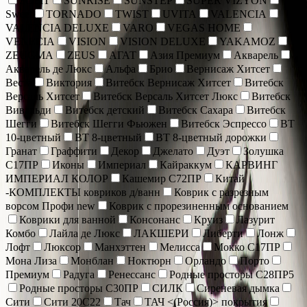
SOFIT
SUNRISE
SUNSTEP
SUPER VIZYON
Sweet
TORNADO
TWIST
UVITA
VALENCIA
VALENCIA DELUXE
VARO
VEGAS HOME
VENECIA
VISION
VISION DELUXE
YAKAMOZ
ZEUGMA
ZEUS
АГАТ
Азия Премиум
Акварель
Акварель де Люкс
Альфа
Брио
Вернисаж Хитсет
Веста
Виктория
Витебск Вернисаж Хитсет
Витебск
Версаль Хитсет
Витебск Версаль Хитсет Люкс
Витебск
Вивальди
Витебск детский
Витебск Сахара
Витебск
Шегги
Витебск Шегги Фьюжен
Витебск Эспрессо
ВТ
10-цветный
ВТ 8-цветный
ВТ 8-цветный дорожки
Гранат
Граффити
Декор
Джелато
Дуэт
Золушка
С17ПР
Иконы
Империал
Кайраккум
КАРВИНГ
ИМПЕРИАЛ КОЛОР
Кашемир С72ПР
Китай
-КОМПЛЕКТЫ ковриков д/ванн
Коврик c разрезным
ворсом Профи new
Коврик с прорезиненным основанием
Коврики для ванной
Консонанс
Круиз
Лазурит
Комбо
Лайла де Люкс
ЛАКШЕРИ
Либерти
Лонж
Лофт
Люксор
Манхэттен
Мелисса
Мокко С17ПР
Мона Лиза
Монблан
Ноктюрн
Орландо
Порто
Премиум
Радуга
Ренессанс
Родные просторы С28ПР5
Родные просторы С30ПР
СИЛК
Сиреневая дымка
Сити
Сити 20С22
Тач
ТАЧ <(Россия)> покрытия