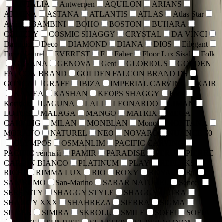
ANTALIA
Antwerpen
AQUILON
ARIANS
ARMINA
ASTANA
ATLANTIS
ATLAS
Atlas Star
Aylin
BAMBINI
BOHO
BOSTON
BUHARA
COLIZEY
COSMIC SHAGGY
CRYSTAL
DA VINCI
Danubio
Deco
DIAMOND
DIANA
DIOS
Eilegant
Emir Naturel
EVEREST
F
Faber
Floor Lux Sisal
Folk
GAVANA
GENOVA
Gent
GLORIOUS
GOLDEN
FALCON BRAND
GOLDEN FALCON BRAND DS
GONCA
GRAFF
IBIZA
IMPERIAL CARVING
KAIR
KAMEA
KASHAN
KEOPS SHAGGY
Kids
Kortriek
LAGUNA
LALI
LEONARDO
LIMAN
LOTOS
MALAGA
MANGO
MATRIX
MEGA
CARVING
MILAN
MONBLAN
Mono
MONTANA
MORANO
NATUREL
NEO
NOVARO
NUANCE 70
OLYMPOS
OSMANLIM
PACIFIC CARVING
PACIFIC тёплый
PAMIR
PARADISE
PERU
PIERRE
CARDIN BIANCO
PLATINUM
PLAY
REFLEKS
RICHI
RIMMA LUX
RIO
ROXY
ROYAL
RT
SAN REMO
San-Marino
SARAR NATUREL
Sencer
SERENITY
SHAGGY STYLE
SHAGGY ULTRA
SHAGGY XXX
SHAHREZA
SIERRA
SIGMA
SILVER
SIMIRA
SKROLL
SMILE
SOFFI
SOFIA