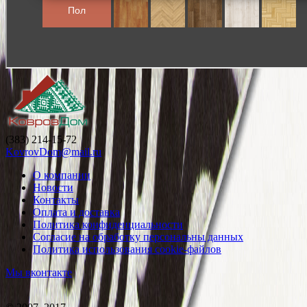
(383) 214-15-72
KovrovDom@mail.ru
О компании
Новости
Контакты
Оплата и доставка
Политика конфиденциальности
Согласие на обработку персональны данных
Политика использования cookie-файлов
Мы вконтакте