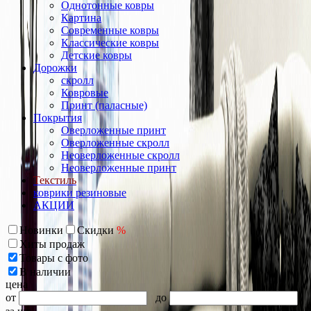
Однотонные ковры
Картина
Современные ковры
Классические ковры
Детские ковры
Дорожки
скролл
Ковровые
Принт (паласные)
Покрытия
Оверложенные принт
Оверложенные скролл
Неоверложенные скролл
Неоверложенные принт
Текстиль
коврики резиновые
АКЦИИ
Новинки
Скидки
%
Хиты продаж
Товары с фото
В наличии
цена
от
до