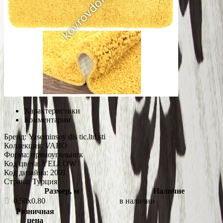
Характеристики
Комментарии
Бренд:
Yaseminsoy dis tic.ltd.sti
Коллекция:
VARO
Форма:
прямоугольник
Код цвета:
YELLOW
Код дизайна:
2001
Страна:
Турция
Размер, м
Наличие
0.50x0.80
в наличии
Розничная
цена