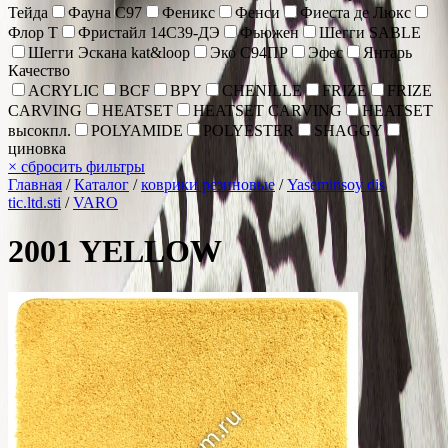
Тейда
Фауна С97
Феникс
Фенси
Фиеста де Люкс
Флор Т
Фристайл 14С39-ДЭ
Фьюжен
Шегги SABLE
Шегги Эскана kat&loop
Эко С94ПР
Эфес
Янтарь
Качество
ACRYLIC
BCF
BPY
CHENİLLE
FRIZE
FRIZE
CARVING
HEATSET
HEATSET CARVING
HEATSET
высокпл.
POLYAMIDE
POLYESTER
SHAGGY
циновка
×
сбросить фильтры
Главная
/
Каталог
/
коврики резиновые
/
Yaseminsoy dis
tic.ltd.sti
/
VARO
2001 YELLOW