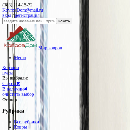
(383) 214-15-72
KovrovDom@mail.ru
вход
/
регистрация
искать
Мир ковров
Меню
Корзина
пуста
Вы выбрали:
С фото
✖
В наличии
✖
очистить выбор
Фильтр
Рубрики
Все рубрики
Ковры