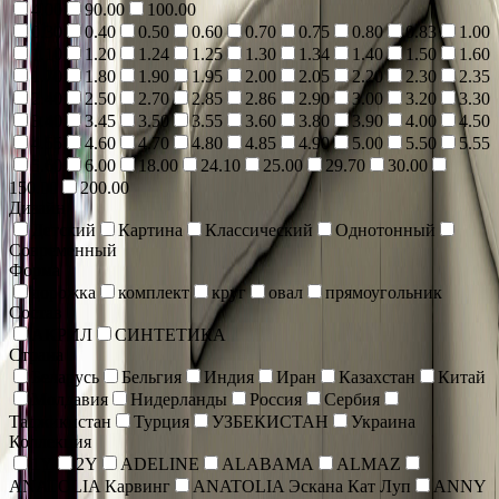
4.00
90.00
100.00
0.30
0.40
0.50
0.60
0.70
0.75
0.80
0.83
1.00
1.10
1.20
1.24
1.25
1.30
1.34
1.40
1.50
1.60
1.70
1.80
1.90
1.95
2.00
2.05
2.20
2.30
2.35
2.40
2.50
2.70
2.85
2.86
2.90
3.00
3.20
3.30
3.40
3.45
3.50
3.55
3.60
3.80
3.90
4.00
4.50
4.55
4.60
4.70
4.80
4.85
4.90
5.00
5.50
5.55
5.60
6.00
18.00
24.10
25.00
29.70
30.00
150.00
200.00
Дизайн
Детский
Картина
Классический
Однотонный
Современный
Форма
дорожка
комплект
круг
овал
прямоугольник
Состав
АКРИЛ
СИНТЕТИКА
Страна
Беларусь
Бельгия
Индия
Иран
Казахстан
Китай
Молдавия
Нидерланды
Россия
Сербия
Таджикистан
Турция
УЗБЕКИСТАН
Украина
Коллекция
1Y
2Y
ADELINE
ALABAMA
ALMAZ
ANATOLIA Карвинг
ANATOLIA Эскана Кат Луп
ANNY