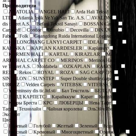
за шт.
Производители
ANATOLIA
ANGEL HALI
Arda Hali Tekstil San. Ve Tic.
LTD
Atlantik Iplik Ve Yali San Tic. A.S.
AVALON
Bade
dis ticaret A.S.
Befani Tekstil Sanayi
BOSSAN Carpet
Carpetoff
Condor
Danubio
Decovilla
DINARSU
Faber
Folk
Guangdong Ruida International Logistics Co., Ltd.
HEILONGJIANG LANYI CARPET
IDEAL
IRAN
KALINKA
KAPLAN KARDESLER
Kaplanser
KARAT
KARMEN HALI
KARTAL
KIRAZLAR
MASHAD
ARDEHAL CARPET CO
MERINOS
Merinos Hall Sanayi
ve Ticaret A.S.
Moldabela
OZKAPLAN
RAGOLLE
REIS
Rekos
ROYAL
ROZA
SAG CARPETS
SINTELON
SUNSTEP
Super Double shuttle carpet
URGAZ
Velden Carpets
VITEBSK
VITEBSK CARPETS
Yaseminsoy dis tic.ltd.sti
Бал Текстиль
БЕЛКА
БРЕСТ
ВЕЛД КАРПЕТС
Карайккум
Карат
Китай коврики
Ковры Бреста
КРС
ЛЮБЕРЦЫ
Нева Тафт
Роял
Тафт
Технолайн
Чайная королева
ЭльЭйч Импорт энд
Экспорт
Цвет
Бежевый
Голубой
Желтый
Зеленый
Коричневый
Красный
Кремовый
Многоцветный
Оранжевый