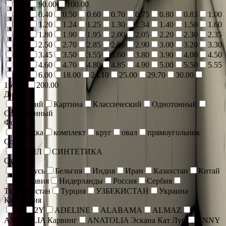
4.00
90.00
100.00
0.30
0.40
0.50
0.60
0.70
0.75
0.80
0.83
1.00
1.10
1.20
1.24
1.25
1.30
1.34
1.40
1.50
1.60
1.70
1.80
1.90
1.95
2.00
2.05
2.20
2.30
2.35
2.40
2.50
2.70
2.85
2.86
2.90
3.00
3.20
3.30
3.40
3.45
3.50
3.55
3.60
3.80
3.90
4.00
4.50
4.55
4.60
4.70
4.80
4.85
4.90
5.00
5.50
5.55
5.60
6.00
18.00
24.10
25.00
29.70
30.00
150.00
200.00
Дизайн
Детский
Картина
Классический
Однотонный
Современный
Форма
дорожка
комплект
круг
овал
прямоугольник
Состав
АКРИЛ
СИНТЕТИКА
Страна
Беларусь
Бельгия
Индия
Иран
Казахстан
Китай
Молдавия
Нидерланды
Россия
Сербия
Таджикистан
Турция
УЗБЕКИСТАН
Украина
Коллекция
1Y
2Y
ADELINE
ALABAMA
ALMAZ
ANATOLIA Карвинг
ANATOLIA Эскана Кат Луп
ANNY