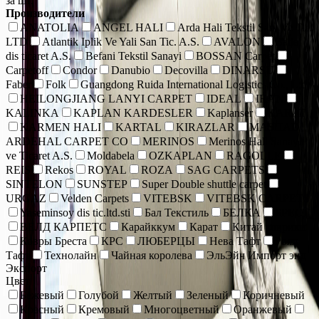
за шт.
Производители
ANATOLIA
ANGEL HALI
Arda Hali Tekstil San. Ve Tic.
LTD
Atlantik Iplik Ve Yali San Tic. A.S.
AVALON
Bade
dis ticaret A.S.
Befani Tekstil Sanayi
BOSSAN Carpet
Carpetoff
Condor
Danubio
Decovilla
DINARSU
Faber
Folk
Guangdong Ruida International Logistics Co., Ltd.
HEILONGJIANG LANYI CARPET
IDEAL
IRAN
KALINKA
KAPLAN KARDESLER
Kaplanser
KARAT
KARMEN HALI
KARTAL
KIRAZLAR
MASHAD
ARDEHAL CARPET CO
MERINOS
Merinos Hall Sanayi
ve Ticaret A.S.
Moldabela
OZKAPLAN
RAGOLLE
REIS
Rekos
ROYAL
ROZA
SAG CARPETS
SINTELON
SUNSTEP
Super Double shuttle carpet
URGAZ
Velden Carpets
VITEBSK
VITEBSK CARPETS
Yaseminsoy dis tic.ltd.sti
Бал Текстиль
БЕЛКА
БРЕСТ
ВЕЛД КАРПЕТС
Карайккум
Карат
Китай коврики
Ковры Бреста
КРС
ЛЮБЕРЦЫ
Нева Тафт
Роял
Тафт
Технолайн
Чайная королева
ЭльЭйч Импорт энд
Экспорт
Цвет
Бежевый
Голубой
Желтый
Зеленый
Коричневый
Красный
Кремовый
Многоцветный
Оранжевый