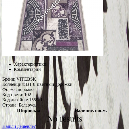
Характеристики
Комментарии
Бренд:
VITEBSK
Коллекция:
ВТ 8-цветный дорожки
Форма:
дорожка
Код цвета:
102
Код дизайна:
1559a1
Страна:
Беларусь
Ширина, м
Наличие, пог.м.
No results
Нашли дешевле?