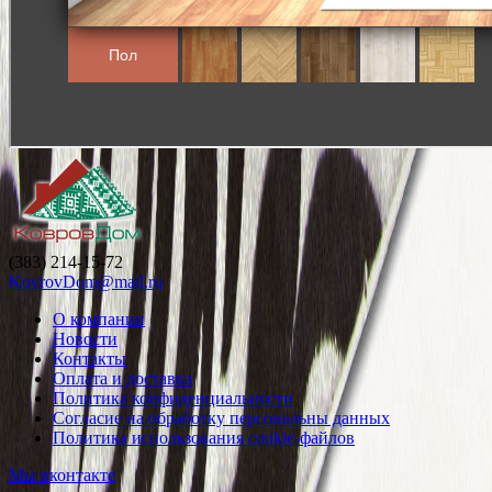
(383) 214-15-72
KovrovDom@mail.ru
О компании
Новости
Контакты
Оплата и доставка
Политика конфиденциальности
Согласие на обработку персональны данных
Политика использования cookie-файлов
Мы вконтакте