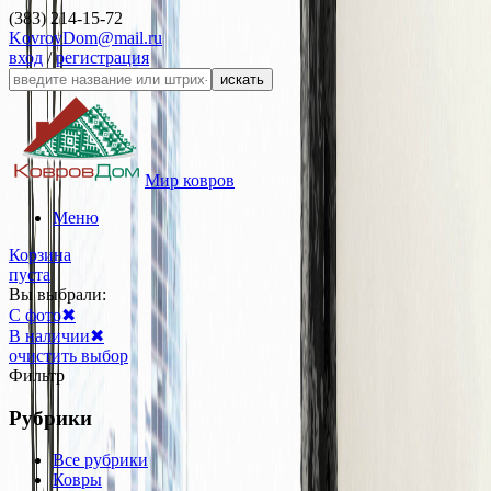
(383) 214-15-72
KovrovDom@mail.ru
вход
/
регистрация
искать
Мир ковров
Меню
Корзина
пуста
Вы выбрали:
С фото
✖
В наличии
✖
очистить выбор
Фильтр
Рубрики
Все рубрики
Ковры