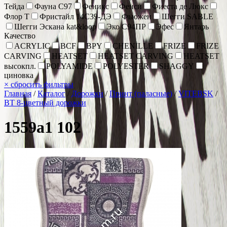
Тейда
Фауна С97
Феникс
Фенси
Фиеста де Люкс
Флор Т
Фристайл 14С39-ДЭ
Фьюжен
Шегги SABLE
Шегги Эскана kat&loop
Эко С94ПР
Эфес
Янтарь
Качество
ACRYLIC
BCF
BPY
CHENİLLE
FRIZE
FRIZE
CARVING
HEATSET
HEATSET CARVING
HEATSET
высокпл.
POLYAMIDE
POLYESTER
SHAGGY
циновка
×
сбросить фильтры
Главная
/
Каталог
/
Дорожки
/
Принт (паласные)
/
VITEBSK
/
ВТ 8-цветный дорожки
1559a1 102