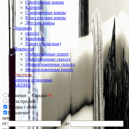
Однотонные ковры
Картина
Современные ковры
Классические ковры
Детские ковры
Дорожки
скролл
Ковровые
Принт (паласные)
Покрытия
Оверложенные принт
Оверложенные скролл
Неоверложенные скролл
Неоверложенные принт
Текстиль
коврики резиновые
АКЦИИ
Новинки
Скидки
%
Хиты продаж
Товары с фото
В наличии
цена
от
до