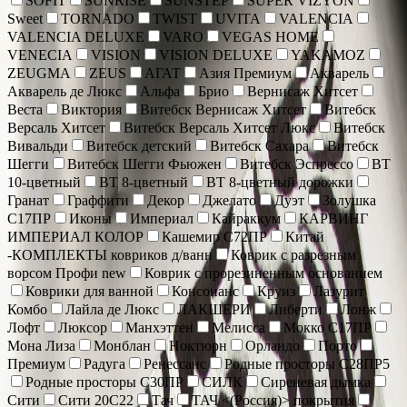
SOFIT
SUNRISE
SUNSTEP
SUPER VIZYON
Sweet
TORNADO
TWIST
UVITA
VALENCIA
VALENCIA DELUXE
VARO
VEGAS HOME
VENECIA
VISION
VISION DELUXE
YAKAMOZ
ZEUGMA
ZEUS
АГАТ
Азия Премиум
Акварель
Акварель де Люкс
Альфа
Брио
Вернисаж Хитсет
Веста
Виктория
Витебск Вернисаж Хитсет
Витебск
Версаль Хитсет
Витебск Версаль Хитсет Люкс
Витебск
Вивальди
Витебск детский
Витебск Сахара
Витебск
Шегги
Витебск Шегги Фьюжен
Витебск Эспрессо
ВТ
10-цветный
ВТ 8-цветный
ВТ 8-цветный дорожки
Гранат
Граффити
Декор
Джелато
Дуэт
Золушка
С17ПР
Иконы
Империал
Кайраккум
КАРВИНГ
ИМПЕРИАЛ КОЛОР
Кашемир С72ПР
Китай
-КОМПЛЕКТЫ ковриков д/ванн
Коврик c разрезным
ворсом Профи new
Коврик с прорезиненным основанием
Коврики для ванной
Консонанс
Круиз
Лазурит
Комбо
Лайла де Люкс
ЛАКШЕРИ
Либерти
Лонж
Лофт
Люксор
Манхэттен
Мелисса
Мокко С17ПР
Мона Лиза
Монблан
Ноктюрн
Орландо
Порто
Премиум
Радуга
Ренессанс
Родные просторы С28ПР5
Родные просторы С30ПР
СИЛК
Сиреневая дымка
Сити
Сити 20С22
Тач
ТАЧ <(Россия)> покрытия