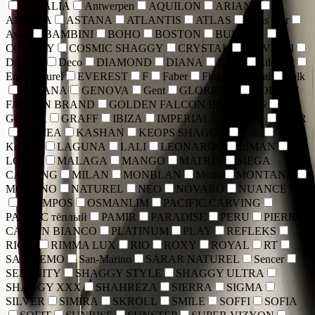
ANTALIA
Antwerpen
AQUILON
ARIANS
ARMINA
ASTANA
ATLANTIS
ATLAS
Atlas Star
Aylin
BAMBINI
BOHO
BOSTON
BUHARA
COLIZEY
COSMIC SHAGGY
CRYSTAL
DA VINCI
Danubio
Deco
DIAMOND
DIANA
DIOS
Eilegant
Emir Naturel
EVEREST
F
Faber
Floor Lux Sisal
Folk
GAVANA
GENOVA
Gent
GLORIOUS
GOLDEN
FALCON BRAND
GOLDEN FALCON BRAND DS
GONCA
GRAFF
IBIZA
IMPERIAL CARVING
KAIR
KAMEA
KASHAN
KEOPS SHAGGY
Kids
Kortriek
LAGUNA
LALI
LEONARDO
LIMAN
LOTOS
MALAGA
MANGO
MATRIX
MEGA
CARVING
MILAN
MONBLAN
Mono
MONTANA
MORANO
NATUREL
NEO
NOVARO
NUANCE 70
OLYMPOS
OSMANLIM
PACIFIC CARVING
PACIFIC тёплый
PAMIR
PARADISE
PERU
PIERRE
CARDIN BIANCO
PLATINUM
PLAY
REFLEKS
RICHI
RIMMA LUX
RIO
ROXY
ROYAL
RT
SAN REMO
San-Marino
SARAR NATUREL
Sencer
SERENITY
SHAGGY STYLE
SHAGGY ULTRA
SHAGGY XXX
SHAHREZA
SIERRA
SIGMA
SILVER
SIMIRA
SKROLL
SMILE
SOFFI
SOFIA