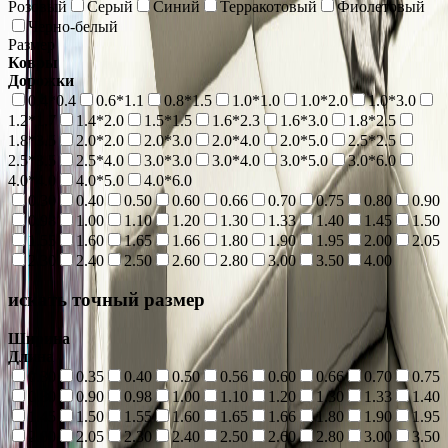
Розовый
Серый
Синий
Терракотовый
Фиолетовый
Черно-белый
Размер
Ковры
Дорожки
0.4*0.4
0.6*1.1
0.8*1.5
1.0*1.0
1.0*2.0
1.0*3.0
1.2*1.7
1.4*2.0
1.5*1.5
1.6*2.3
1.6*3.0
1.8*2.5
1.8*3.5
2.0*2.0
2.0*3.0
2.0*4.0
2.0*5.0
2.5*2.5
2.5*3.5
2.5*4.0
3.0*3.0
3.0*4.0
3.0*5.0
3.0*6.0
4.0*4.0
4.0*5.0
4.0*6.0
0.30
0.40
0.50
0.60
0.66
0.70
0.75
0.80
0.90
0.98
1.00
1.10
1.20
1.30
1.33
1.40
1.45
1.50
1.55
1.60
1.65
1.66
1.80
1.90
1.95
2.00
2.05
2.30
2.40
2.50
2.60
2.80
3.00
3.50
4.00
искать точный размер
Ширина
Длина
0.30
0.35
0.40
0.50
0.56
0.60
0.66
0.70
0.75
0.80
0.90
0.98
1.00
1.10
1.20
1.30
1.33
1.40
1.45
1.50
1.55
1.60
1.65
1.66
1.80
1.90
1.95
2.00
2.05
2.30
2.40
2.50
2.60
2.80
3.00
3.50