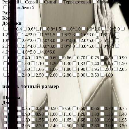
Розовый
Серый
Синий
Терракотовый
Фиолетовый
Черно-белый
Размер
Ковры
Дорожки
0.4*0.4
0.6*1.1
0.8*1.5
1.0*1.0
1.0*2.0
1.0*3.0
1.2*1.7
1.4*2.0
1.5*1.5
1.6*2.3
1.6*3.0
1.8*2.5
1.8*3.5
2.0*2.0
2.0*3.0
2.0*4.0
2.0*5.0
2.5*2.5
2.5*3.5
2.5*4.0
3.0*3.0
3.0*4.0
3.0*5.0
3.0*6.0
4.0*4.0
4.0*5.0
4.0*6.0
0.30
0.40
0.50
0.60
0.66
0.70
0.75
0.80
0.90
0.98
1.00
1.10
1.20
1.30
1.33
1.40
1.45
1.50
1.55
1.60
1.65
1.66
1.80
1.90
1.95
2.00
2.05
2.30
2.40
2.50
2.60
2.80
3.00
3.50
4.00
искать точный размер
Ширина
Длина
0.30
0.35
0.40
0.50
0.56
0.60
0.66
0.70
0.75
0.80
0.90
0.98
1.00
1.10
1.20
1.30
1.33
1.40
1.45
1.50
1.55
1.60
1.65
1.66
1.80
1.90
1.95
2.00
2.05
2.30
2.40
2.50
2.60
2.80
3.00
3.50