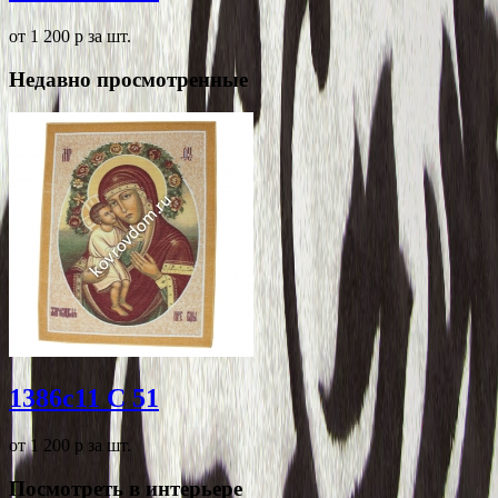
от 1 200
p
за шт.
Недавно просмотренные
1386c11 C 51
от 1 200
p
за шт.
Посмотреть в интерьере