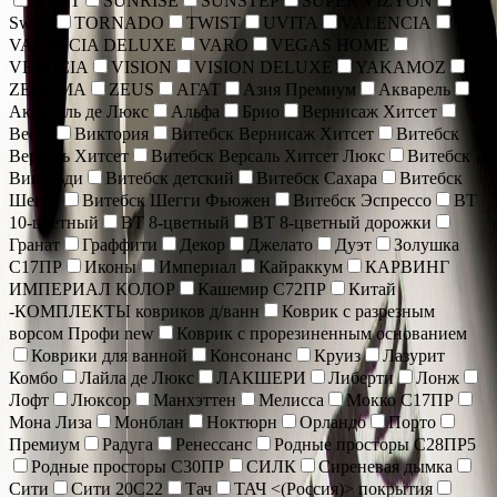
SOFIT
SUNRISE
SUNSTEP
SUPER VIZYON
Sweet
TORNADO
TWIST
UVITA
VALENCIA
VALENCIA DELUXE
VARO
VEGAS HOME
VENECIA
VISION
VISION DELUXE
YAKAMOZ
ZEUGMA
ZEUS
АГАТ
Азия Премиум
Акварель
Акварель де Люкс
Альфа
Брио
Вернисаж Хитсет
Веста
Виктория
Витебск Вернисаж Хитсет
Витебск
Версаль Хитсет
Витебск Версаль Хитсет Люкс
Витебск
Вивальди
Витебск детский
Витебск Сахара
Витебск
Шегги
Витебск Шегги Фьюжен
Витебск Эспрессо
ВТ
10-цветный
ВТ 8-цветный
ВТ 8-цветный дорожки
Гранат
Граффити
Декор
Джелато
Дуэт
Золушка
С17ПР
Иконы
Империал
Кайраккум
КАРВИНГ
ИМПЕРИАЛ КОЛОР
Кашемир С72ПР
Китай
-КОМПЛЕКТЫ ковриков д/ванн
Коврик c разрезным
ворсом Профи new
Коврик с прорезиненным основанием
Коврики для ванной
Консонанс
Круиз
Лазурит
Комбо
Лайла де Люкс
ЛАКШЕРИ
Либерти
Лонж
Лофт
Люксор
Манхэттен
Мелисса
Мокко С17ПР
Мона Лиза
Монблан
Ноктюрн
Орландо
Порто
Премиум
Радуга
Ренессанс
Родные просторы С28ПР5
Родные просторы С30ПР
СИЛК
Сиреневая дымка
Сити
Сити 20С22
Тач
ТАЧ <(Россия)> покрытия