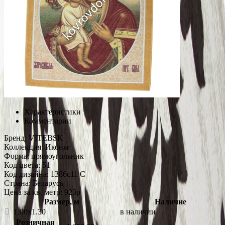
Характеристики
Комментарии
Бренд:
VITEBSK
Коллекция:
Иконы
Форма:
прямоугольник
Код цвета:
51
Код дизайна:
1386c11 C
Страна:
Беларусь
Цена за кв. метр: 923
p
Размер, м
Наличие
1.00x1.30
в наличии
Розничная