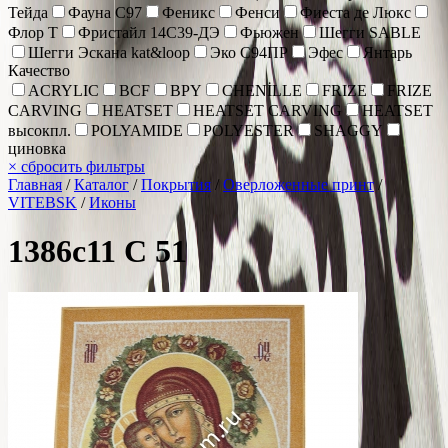
Тейда
Фауна С97
Феникс
Фенси
Фиеста де Люкс
Флор Т
Фристайл 14С39-ДЭ
Фьюжен
Шегги SABLE
Шегги Эскана kat&loop
Эко С94ПР
Эфес
Янтарь
Качество
ACRYLIC
BCF
BPY
CHENİLLE
FRIZE
FRIZE
CARVING
HEATSET
HEATSET CARVING
HEATSET
высокпл.
POLYAMIDE
POLYESTER
SHAGGY
циновка
×
сбросить фильтры
Главная
/
Каталог
/
Покрытия
/
Оверложенные принт
/
VITEBSK
/
Иконы
1386c11 C 51