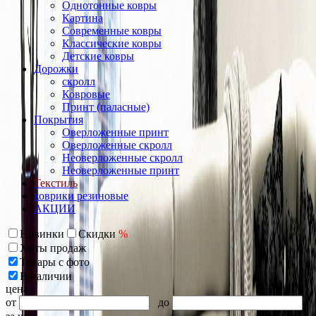
Однотонные ковры
Картина
Современные ковры
Классические ковры
Детские ковры
Дорожки
скролл
Ковровые
Принт (паласные)
Покрытия
Оверложенные принт
Оверложенные скролл
Неоверложенные скролл
Неоверложенные принт
Текстиль
коврики резиновые
АКЦИИ
Новинки
Скидки
%
Хиты продаж
Товары с фото
В наличии
цена
от
до