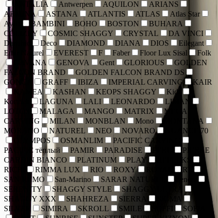
ANTALIA
Antwerpen
AQUILON
ARIANS
ARMINA
ASTANA
ATLANTIS
ATLAS
Atlas Star
Aylin
BAMBINI
BOHO
BOSTON
BUHARA
COLIZEY
COSMIC SHAGGY
CRYSTAL
DA VINCI
Danubio
Deco
DIAMOND
DIANA
DIOS
Eilegant
Emir Naturel
EVEREST
F
Faber
Floor Lux Sisal
Folk
GAVANA
GENOVA
Gent
GLORIOUS
GOLDEN
FALCON BRAND
GOLDEN FALCON BRAND DS
GONCA
GRAFF
IBIZA
IMPERIAL CARVING
KAIR
KAMEA
KASHAN
KEOPS SHAGGY
Kids
Kortriek
LAGUNA
LALI
LEONARDO
LIMAN
LOTOS
MALAGA
MANGO
MATRIX
MEGA
CARVING
MILAN
MONBLAN
Mono
MONTANA
MORANO
NATUREL
NEO
NOVARO
NUANCE 70
OLYMPOS
OSMANLIM
PACIFIC CARVING
PACIFIC тёплый
PAMIR
PARADISE
PERU
PIERRE
CARDIN BIANCO
PLATINUM
PLAY
REFLEKS
RICHI
RIMMA LUX
RIO
ROXY
ROYAL
RT
SAN REMO
San-Marino
SARAR NATUREL
Sencer
SERENITY
SHAGGY STYLE
SHAGGY ULTRA
SHAGGY XXX
SHAHREZA
SIERRA
SIGMA
SILVER
SIMIRA
SKROLL
SMILE
SOFFI
SOFIA