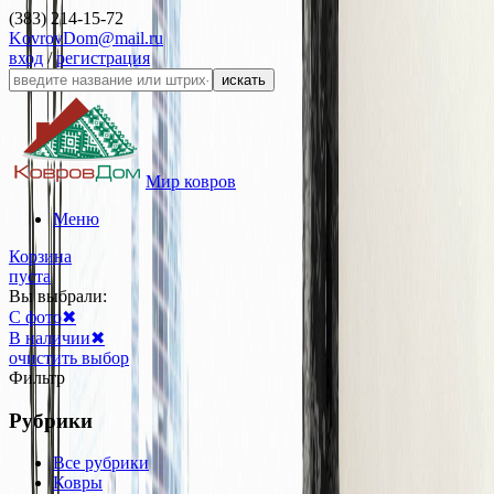
(383) 214-15-72
KovrovDom@mail.ru
вход
/
регистрация
искать
Мир ковров
Меню
Корзина
пуста
Вы выбрали:
С фото
✖
В наличии
✖
очистить выбор
Фильтр
Рубрики
Все рубрики
Ковры