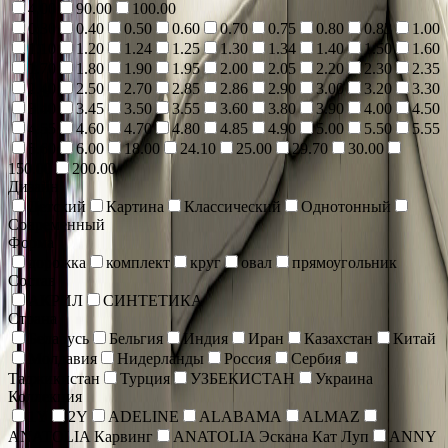
4.00
90.00
100.00
0.30
0.40
0.50
0.60
0.70
0.75
0.80
0.83
1.00
1.10
1.20
1.24
1.25
1.30
1.34
1.40
1.50
1.60
1.70
1.80
1.90
1.95
2.00
2.05
2.20
2.30
2.35
2.40
2.50
2.70
2.85
2.86
2.90
3.00
3.20
3.30
3.40
3.45
3.50
3.55
3.60
3.80
3.90
4.00
4.50
4.55
4.60
4.70
4.80
4.85
4.90
5.00
5.50
5.55
5.60
6.00
18.00
24.10
25.00
29.70
30.00
150.00
200.00
Дизайн
Детский
Картина
Классический
Однотонный
Современный
Форма
дорожка
комплект
круг
овал
прямоугольник
Состав
АКРИЛ
СИНТЕТИКА
Страна
Беларусь
Бельгия
Индия
Иран
Казахстан
Китай
Молдавия
Нидерланды
Россия
Сербия
Таджикистан
Турция
УЗБЕКИСТАН
Украина
Коллекция
1Y
2Y
ADELINE
ALABAMA
ALMAZ
ANATOLIA Карвинг
ANATOLIA Эскана Кат Луп
ANNY