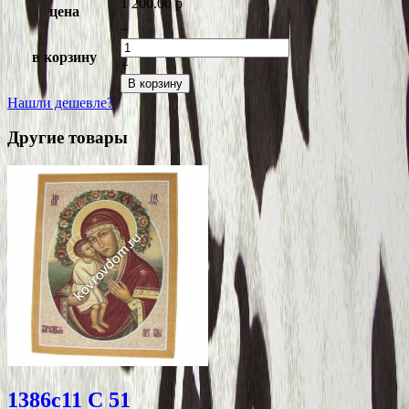
1 200.00
p
цена
−
в корзину
+
В корзину
Нашли дешевле?
Другие товары
1386c11 C 51