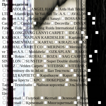
за шт.
Производители
ANATOLIA
ANGEL HALI
Arda Hali Tekstil San. Ve Tic.
LTD
Atlantik Iplik Ve Yali San Tic. A.S.
AVALON
Bade
dis ticaret A.S.
Befani Tekstil Sanayi
BOSSAN Carpet
Carpetoff
Condor
Danubio
Decovilla
DINARSU
Faber
Folk
Guangdong Ruida International Logistics Co., Ltd.
HEILONGJIANG LANYI CARPET
IDEAL
IRAN
KALINKA
KAPLAN KARDESLER
Kaplanser
KARAT
KARMEN HALI
KARTAL
KIRAZLAR
MASHAD
ARDEHAL CARPET CO
MERINOS
Merinos Hall Sanayi
ve Ticaret A.S.
Moldabela
OZKAPLAN
RAGOLLE
REIS
Rekos
ROYAL
ROZA
SAG CARPETS
SINTELON
SUNSTEP
Super Double shuttle carpet
URGAZ
Velden Carpets
VITEBSK
VITEBSK CARPETS
Yaseminsoy dis tic.ltd.sti
Бал Текстиль
БЕЛКА
БРЕСТ
ВЕЛД КАРПЕТС
Карайккум
Карат
Китай коврики
Ковры Бреста
КРС
ЛЮБЕРЦЫ
Нева Тафт
Роял
Тафт
Технолайн
Чайная королева
ЭльЭйч Импорт энд
Экспорт
Цвет
Бежевый
Голубой
Желтый
Зеленый
Коричневый
Красный
Кремовый
Многоцветный
Оранжевый