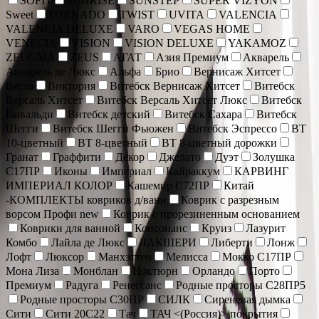
SOFIT
SUNRISE
SUNSTEP
SUPER VIZYON
Sweet
TORNADO
TWIST
UVITA
VALENCIA
VALENCIA DELUXE
VARO
VEGAS HOME
VENECIA
VISION
VISION DELUXE
YAKAMOZ
ZEUGMA
ZEUS
АГАТ
Азия Премиум
Акварель
Акварель де Люкс
Альфа
Брио
Вернисаж Хитсет
Веста
Виктория
Витебск Вернисаж Хитсет
Витебск
Версаль Хитсет
Витебск Версаль Хитсет Люкс
Витебск
Вивальди
Витебск детский
Витебск Сахара
Витебск
Шегги
Витебск Шегги Фьюжен
Витебск Эспрессо
ВТ
10-цветный
ВТ 8-цветный
ВТ 8-цветный дорожки
Гранат
Граффити
Декор
Джелато
Дуэт
Золушка
С17ПР
Иконы
Империал
Кайраккум
КАРВИНГ
ИМПЕРИАЛ КОЛОР
Кашемир С72ПР
Китай
-КОМПЛЕКТЫ ковриков д/ванн
Коврик c разрезным
ворсом Профи new
Коврик с прорезиненным основанием
Коврики для ванной
Консонанс
Круиз
Лазурит
Комбо
Лайла де Люкс
ЛАКШЕРИ
Либерти
Лонж
Лофт
Люксор
Манхэттен
Мелисса
Мокко С17ПР
Мона Лиза
Монблан
Ноктюрн
Орландо
Порто
Премиум
Радуга
Ренессанс
Родные просторы С28ПР5
Родные просторы С30ПР
СИЛК
Сиреневая дымка
Сити
Сити 20С22
Тач
ТАЧ <(Россия)> покрытия