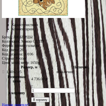
Характеристики
Комментарии
Бренд:
ЛЮБЕРЦЫ
Коллекция:
Мокко С17ПР
Форма:
прямоугольник
Код цвета:
26
Код дизайна:
10106
Страна:
Россия
Цена за кв. метр: 1650
p
Размер, м
Наличие
1.40x2.05
в наличии
Розничная
4 736.00
p
цена
−
в корзину
+
В корзину
Нашли дешевле?