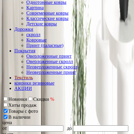
Однотонные ковры
Картина
Современные ковры
Классические ковры
Детские ковры
Дорожки
скролл
Ковровые
Принт (паласные)
Покрытия
Оверложенные принт
Оверложенные скролл
Неоверложенные скролл
Неоверложенные принт
Текстиль
коврики резиновые
АКЦИИ
Новинки
Скидки
%
Хиты продаж
Товары с фото
В наличии
цена
от
до