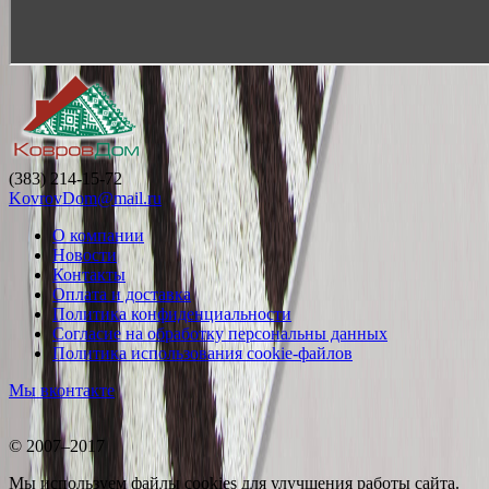
(383) 214-15-72
KovrovDom@mail.ru
О компании
Новости
Контакты
Оплата и доставка
Политика конфиденциальности
Согласие на обработку персональны данных
Политика использования cookie-файлов
Мы вконтакте
© 2007–2017
Мы используем файлы cookies для улучшения работы сайта.