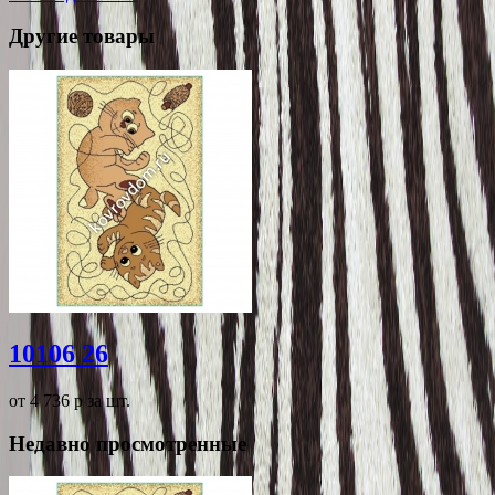
Другие товары
10106 26
от 4 736
p
за шт.
Недавно просмотренные