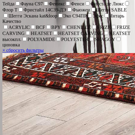
Тейда
Фауна С97
Феникс
Фенси
Фиеста де Люкс
Флор Т
Фристайл 14С39-ДЭ
Фьюжен
Шегги SABLE
Шегги Эскана kat&loop
Эко С94ПР
Эфес
Янтарь
Качество
ACRYLIC
BCF
BPY
CHENİLLE
FRIZE
FRIZE
CARVING
HEATSET
HEATSET CARVING
HEATSET
высокпл.
POLYAMIDE
POLYESTER
SHAGGY
циновка
×
сбросить фильтры