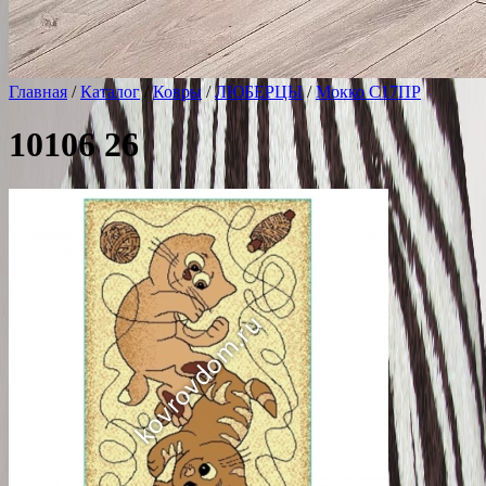
Главная
/
Каталог
/
Ковры
/
ЛЮБЕРЦЫ
/
Мокко С17ПР
10106 26