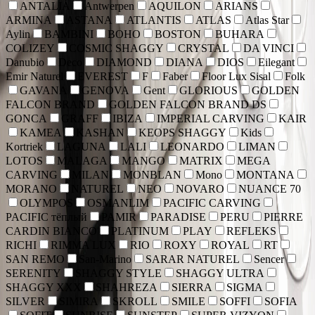
ANTALIA
Antwerpen
AQUILON
ARIANS
ARMINA
ASTANA
ATLANTIS
ATLAS
Atlas Star
Aylin
BAMBINI
BOHO
BOSTON
BUHARA
COLIZEY
COSMIC SHAGGY
CRYSTAL
DA VINCI
Danubio
Deco
DIAMOND
DIANA
DIOS
Eilegant
Emir Naturel
EVEREST
F
Faber
Floor Lux Sisal
Folk
GAVANA
GENOVA
Gent
GLORIOUS
GOLDEN
FALCON BRAND
GOLDEN FALCON BRAND DS
GONCA
GRAFF
IBIZA
IMPERIAL CARVING
KAIR
KAMEA
KASHAN
KEOPS SHAGGY
Kids
Kortriek
LAGUNA
LALI
LEONARDO
LIMAN
LOTOS
MALAGA
MANGO
MATRIX
MEGA
CARVING
MILAN
MONBLAN
Mono
MONTANA
MORANO
NATUREL
NEO
NOVARO
NUANCE 70
OLYMPOS
OSMANLIM
PACIFIC CARVING
PACIFIC тёплый
PAMIR
PARADISE
PERU
PIERRE
CARDIN BIANCO
PLATINUM
PLAY
REFLEKS
RICHI
RIMMA LUX
RIO
ROXY
ROYAL
RT
SAN REMO
San-Marino
SARAR NATUREL
Sencer
SERENITY
SHAGGY STYLE
SHAGGY ULTRA
SHAGGY XXX
SHAHREZA
SIERRA
SIGMA
SILVER
SIMIRA
SKROLL
SMILE
SOFFI
SOFIA