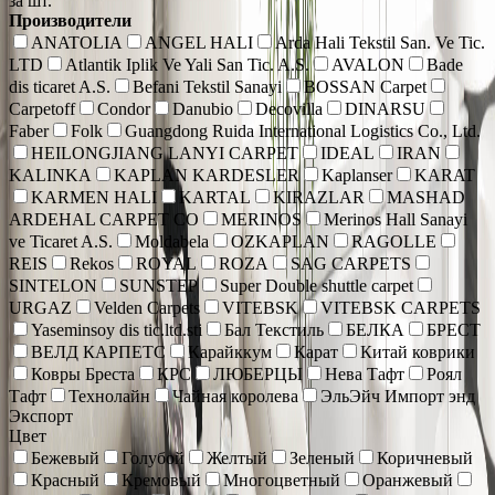
за шт.
Производители
ANATOLIA
ANGEL HALI
Arda Hali Tekstil San. Ve Tic.
LTD
Atlantik Iplik Ve Yali San Tic. A.S.
AVALON
Bade
dis ticaret A.S.
Befani Tekstil Sanayi
BOSSAN Carpet
Carpetoff
Condor
Danubio
Decovilla
DINARSU
Faber
Folk
Guangdong Ruida International Logistics Co., Ltd.
HEILONGJIANG LANYI CARPET
IDEAL
IRAN
KALINKA
KAPLAN KARDESLER
Kaplanser
KARAT
KARMEN HALI
KARTAL
KIRAZLAR
MASHAD
ARDEHAL CARPET CO
MERINOS
Merinos Hall Sanayi
ve Ticaret A.S.
Moldabela
OZKAPLAN
RAGOLLE
REIS
Rekos
ROYAL
ROZA
SAG CARPETS
SINTELON
SUNSTEP
Super Double shuttle carpet
URGAZ
Velden Carpets
VITEBSK
VITEBSK CARPETS
Yaseminsoy dis tic.ltd.sti
Бал Текстиль
БЕЛКА
БРЕСТ
ВЕЛД КАРПЕТС
Карайккум
Карат
Китай коврики
Ковры Бреста
КРС
ЛЮБЕРЦЫ
Нева Тафт
Роял
Тафт
Технолайн
Чайная королева
ЭльЭйч Импорт энд
Экспорт
Цвет
Бежевый
Голубой
Желтый
Зеленый
Коричневый
Красный
Кремовый
Многоцветный
Оранжевый