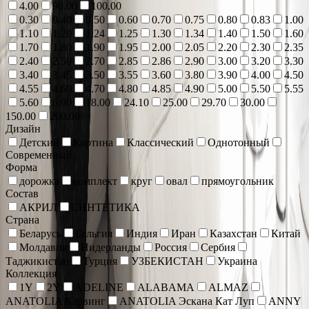
4.00
90.00
100.00
0.30
0.40
0.50
0.60
0.70
0.75
0.80
0.83
1.00
1.10
1.20
1.24
1.25
1.30
1.34
1.40
1.50
1.60
1.70
1.80
1.90
1.95
2.00
2.05
2.20
2.30
2.35
2.40
2.50
2.70
2.85
2.86
2.90
3.00
3.20
3.30
3.40
3.45
3.50
3.55
3.60
3.80
3.90
4.00
4.50
4.55
4.60
4.70
4.80
4.85
4.90
5.00
5.50
5.55
5.60
6.00
18.00
24.10
25.00
29.70
30.00
150.00
200.00
Дизайн
Детский
Картина
Классический
Однотонный
Современный
Форма
дорожка
комплект
круг
овал
прямоугольник
Состав
АКРИЛ
СИНТЕТИКА
Страна
Беларусь
Бельгия
Индия
Иран
Казахстан
Китай
Молдавия
Нидерланды
Россия
Сербия
Таджикистан
Турция
УЗБЕКИСТАН
Украина
Коллекция
1Y
2Y
ADELINE
ALABAMA
ALMAZ
ANATOLIA Карвинг
ANATOLIA Эскана Кат Луп
ANNY