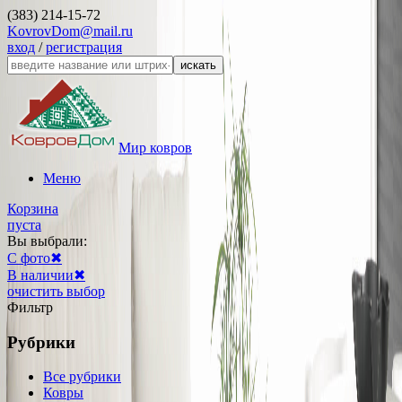
(383) 214-15-72
KovrovDom@mail.ru
вход
/
регистрация
искать
Мир ковров
Меню
Корзина
пуста
Вы выбрали:
С фото
✖
В наличии
✖
очистить выбор
Фильтр
Рубрики
Все рубрики
Ковры