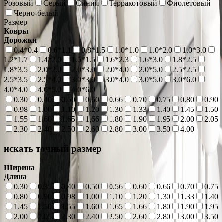
Розовый
Серый
Синий
Терракотовый
Фиолетовый
Черно-белый
Размер
Ковры
Дорожки
0.4*0.4
0.6*1.1
0.8*1.5
1.0*1.0
1.0*2.0
1.0*3.0
1.2*1.7
1.4*2.0
1.5*1.5
1.6*2.3
1.6*3.0
1.8*2.5
1.8*3.5
2.0*2.0
2.0*3.0
2.0*4.0
2.0*5.0
2.5*2.5
2.5*3.5
2.5*4.0
3.0*3.0
3.0*4.0
3.0*5.0
3.0*6.0
4.0*4.0
4.0*5.0
4.0*6.0
0.30
0.40
0.50
0.60
0.66
0.70
0.75
0.80
0.90
0.98
1.00
1.10
1.20
1.30
1.33
1.40
1.45
1.50
1.55
1.60
1.65
1.66
1.80
1.90
1.95
2.00
2.05
2.30
2.40
2.50
2.60
2.80
3.00
3.50
4.00
искать точный размер
Ширина
Длина
0.30
0.35
0.40
0.50
0.56
0.60
0.66
0.70
0.75
0.80
0.90
0.98
1.00
1.10
1.20
1.30
1.33
1.40
1.45
1.50
1.55
1.60
1.65
1.66
1.80
1.90
1.95
2.00
2.05
2.30
2.40
2.50
2.60
2.80
3.00
3.50