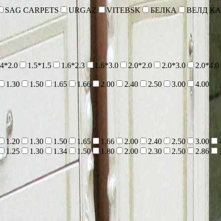
SAG CARPETS
URGAZ
VITEBSK
БЕЛКА
ВЕЛД К
.4*2.0
1.5*1.5
1.6*2.3
1.6*3.0
2.0*2.0
2.0*3.0
2.0*4.0
1.30
1.50
1.65
1.66
2.00
2.40
2.50
3.00
4.00
1.20
1.30
1.50
1.65
1.66
2.00
2.40
2.50
3.00
1.25
1.30
1.34
1.50
1.80
2.00
2.30
2.50
2.86