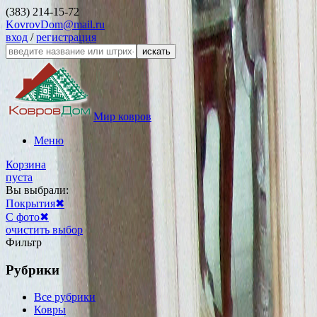
(383) 214-15-72
KovrovDom@mail.ru
вход
/
регистрация
искать
Мир ковров
Меню
Корзина
пуста
Вы выбрали:
Покрытия
✖
С фото
✖
очистить выбор
Фильтр
Рубрики
Все рубрики
Ковры