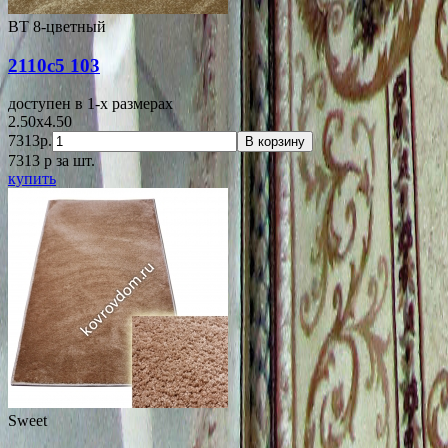
ВТ 8-цветный
2110с5 103
доступен в 1-x размерах
2.50x4.50
7313р.
В корзину
7313
p
за шт.
купить
Sweet