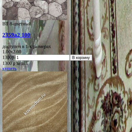
ВТ 8-цветный
2359a2 100
доступен в 1-x размерах
1.00x2.00
1300р.
В корзину
1300
p
за шт.
купить