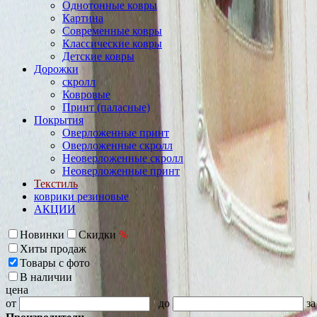
Однотонные ковры
Картина
Современные ковры
Классические ковры
Детские ковры
Дорожки
скролл
Ковровые
Принт (паласные)
Покрытия
Оверложенные принт
Оверложенные скролл
Неоверложенные скролл
Неоверложенные принт
Текстиль
коврики резиновые
АКЦИИ
Новинки
Скидки
%
Хиты продаж
Товары с фото
В наличии
цена
от
до
за