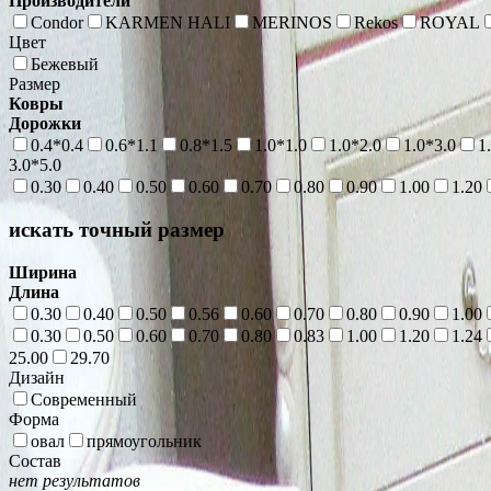
Производители
Condor
KARMEN HALI
MERINOS
Rekos
ROYAL
Цвет
Бежевый
Размер
Ковры
Дорожки
0.4*0.4
0.6*1.1
0.8*1.5
1.0*1.0
1.0*2.0
1.0*3.0
1
3.0*5.0
0.30
0.40
0.50
0.60
0.70
0.80
0.90
1.00
1.20
искать точный размер
Ширина
Длина
0.30
0.40
0.50
0.56
0.60
0.70
0.80
0.90
1.00
0.30
0.50
0.60
0.70
0.80
0.83
1.00
1.20
1.24
25.00
29.70
Дизайн
Современный
Форма
овал
прямоугольник
Состав
нет результатов