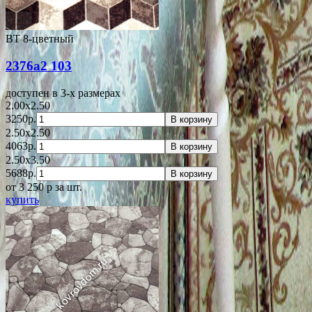
ВТ 8-цветный
2376a2 103
доступен в 3-x размерах
2.00x2.50
3250р.
В корзину
2.50x2.50
4063р.
В корзину
2.50x3.50
5688р.
В корзину
от 3 250
p
за шт.
купить