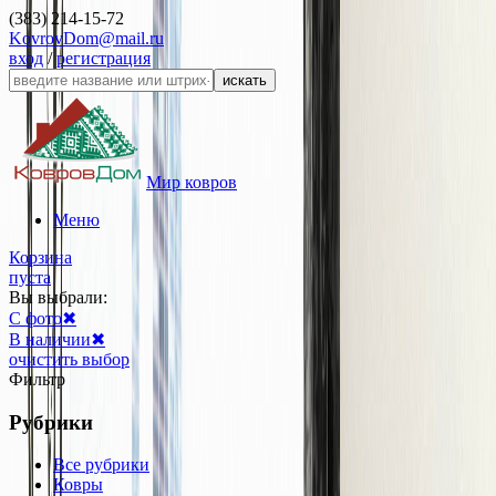
(383) 214-15-72
KovrovDom@mail.ru
вход
/
регистрация
искать
Мир ковров
Меню
Корзина
пуста
Вы выбрали:
С фото
✖
В наличии
✖
очистить выбор
Фильтр
Рубрики
Все рубрики
Ковры