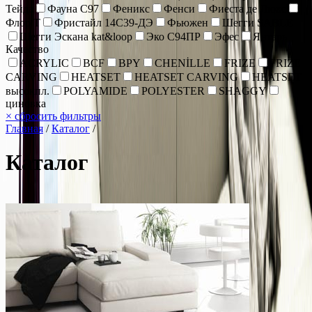
Тейда
Фауна С97
Феникс
Фенси
Фиеста де Люкс
Флор Т
Фристайл 14С39-ДЭ
Фьюжен
Шегги SABLE
Шегги Эскана kat&loop
Эко С94ПР
Эфес
Янтарь
Качество
ACRYLIC
BCF
BPY
CHENİLLE
FRIZE
FRIZE
CARVING
HEATSET
HEATSET CARVING
HEATSET
высокпл.
POLYAMIDE
POLYESTER
SHAGGY
циновка
×
сбросить фильтры
Главная
/
Каталог
/
Каталог