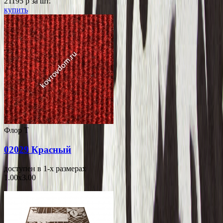
21195
p
за шт.
купить
Флор Т
02029 Красный
доступен в 1-x размерах
1.00x3.00