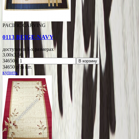
PACIFIC CARVING
0113 BEIGE-NAVY
доступен в 1-x размерах
3.00x3.50
34650р.
В корзину
34650
p
за шт.
купить