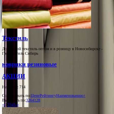
Текстиль
Домашний текстиль оптом и в розницу в Новосибирске -
Гранд Стиль Сибирь
коврики резиновые
АКЦИИ
Найдено: 714
Сортировать по:
Цене
Рейтингу
Наименованию↑
Выводить по:
32
64
128
«
‹
1
2
3
4
5
›
»