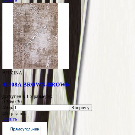
ARMINA
03708A BROWN-BROWN
доступен в 1-x размерах
0.30x0.30
456р.
В корзину
456
p
за шт.
купить