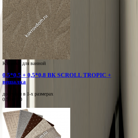
Коврики для ванной
0,5*0,5 + 0,5*0,8 ВК SCROLL TROPIC +
вешалка
доступен в 1-x размерах
0.50x0.50