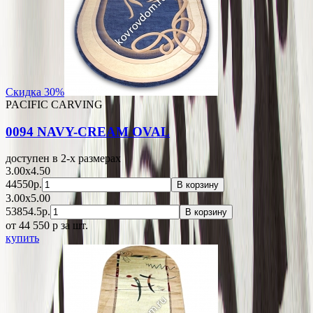
Скидка 30%
PACIFIC CARVING
0094 NAVY-CREAM OVAL
доступен в 2-x размерах
3.00x4.50
44550р.
В корзину
3.00x5.00
53854.5р.
В корзину
от 44 550
p
за шт.
купить