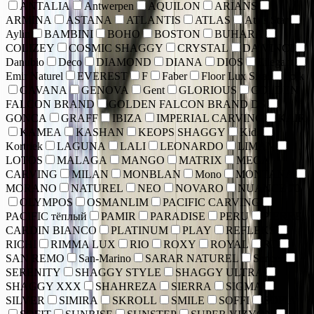
ANTALIA
Antwerpen
AQUILON
ARIANS
ARMINA
ASTANA
ATLANTIS
ATLAS
Atlas Star
Aylin
BAMBINI
BOHO
BOSTON
BUHARA
COLIZEY
COSMIC SHAGGY
CRYSTAL
DA VINCI
Danubio
Deco
DIAMOND
DIANA
DIOS
Eilegant
Emir Naturel
EVEREST
F
Faber
Floor Lux Sisal
Folk
GAVANA
GENOVA
Gent
GLORIOUS
GOLDEN
FALCON BRAND
GOLDEN FALCON BRAND DS
GONCA
GRAFF
IBIZA
IMPERIAL CARVING
KAIR
KAMEA
KASHAN
KEOPS SHAGGY
Kids
Kortriek
LAGUNA
LALI
LEONARDO
LIMAN
LOTOS
MALAGA
MANGO
MATRIX
MEGA
CARVING
MILAN
MONBLAN
Mono
MONTANA
MORANO
NATUREL
NEO
NOVARO
NUANCE 70
OLYMPOS
OSMANLIM
PACIFIC CARVING
PACIFIC тёплый
PAMIR
PARADISE
PERU
PIERRE
CARDIN BIANCO
PLATINUM
PLAY
REFLEKS
RICHI
RIMMA LUX
RIO
ROXY
ROYAL
RT
SAN REMO
San-Marino
SARAR NATUREL
Sencer
SERENITY
SHAGGY STYLE
SHAGGY ULTRA
SHAGGY XXX
SHAHREZA
SIERRA
SIGMA
SILVER
SIMIRA
SKROLL
SMILE
SOFFI
SOFIA