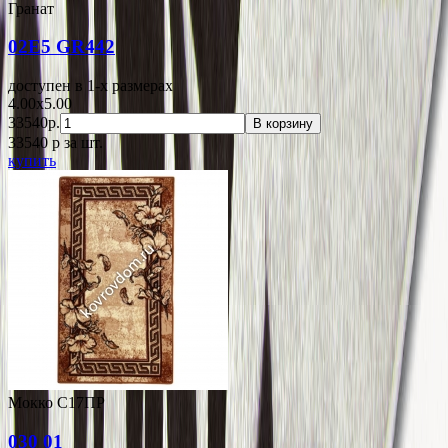
Гранат
02E5 GR442
доступен в 1-x размерах
4.00x5.00
33540р.
В корзину
33540
p
за шт.
купить
Мокко С17ПР
030 01