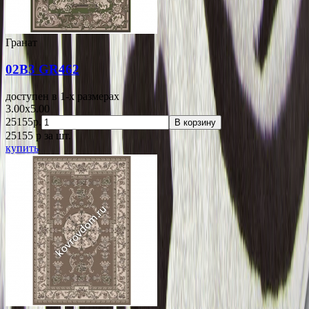
Гранат
02B3 GR462
доступен в 1-x размерах
3.00x5.00
25155р.
В корзину
25155
p
за шт.
купить