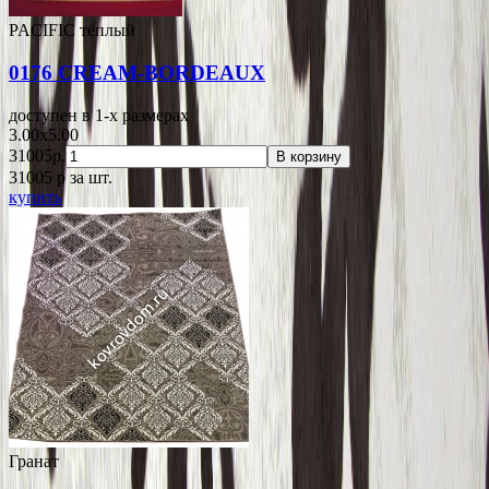
PACIFIC тёплый
0176 CREAM-BORDEAUX
доступен в 1-x размерах
3.00x5.00
31005р.
В корзину
31005
p
за шт.
купить
Гранат