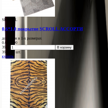
SKROLL
0,6*1,0 покрытие SCROLL АССОРТИ
доступен в 1-x размерах
0.60x1.00
390р.
В корзину
390
p
за шт.
купить