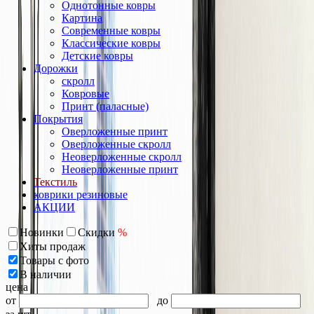
Однотонные ковры
Картина
Современные ковры
Классические ковры
Детские ковры
Дорожки
скролл
Ковровые
Принт (паласные)
Покрытия
Оверложенные принт
Оверложенные скролл
Неоверложенные скролл
Неоверложенные принт
Текстиль
коврики резиновые
АКЦИИ
Новинки
Скидки
%
Хиты продаж
Товары с фото
В наличии
цена
от
до