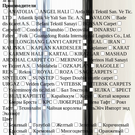
за шт.
Производители
ANATOLIA
ANGEL HALI
Arda Hali Tekstil San. Ve Tic.
LTD
Atlantik Iplik Ve Yali San Tic. A.S.
AVALON
Bade
dis ticaret A.S.
Befani Tekstil Sanayi
BOSSAN Carpet
Carpetoff
Condor
Danubio
Decovilla
DINARSU
Faber
Folk
Guangdong Ruida International Logistics Co., Ltd.
HEILONGJIANG LANYI CARPET
IDEAL
IRAN
KALINKA
KAPLAN KARDESLER
Kaplanser
KARAT
KARMEN HALI
KARTAL
KIRAZLAR
MASHAD
ARDEHAL CARPET CO
MERINOS
Merinos Hall Sanayi
ve Ticaret A.S.
Moldabela
OZKAPLAN
RAGOLLE
REIS
Rekos
ROYAL
ROZA
SAG CARPETS
SINTELON
SUNSTEP
Super Double shuttle carpet
URGAZ
Velden Carpets
VITEBSK
VITEBSK CARPETS
Yaseminsoy dis tic.ltd.sti
Бал Текстиль
БЕЛКА
БРЕСТ
ВЕЛД КАРПЕТС
Карайккум
Карат
Китай коврики
Ковры Бреста
КРС
ЛЮБЕРЦЫ
Нева Тафт
Роял
Тафт
Технолайн
Чайная королева
ЭльЭйч Импорт энд
Экспорт
Цвет
Бежевый
Голубой
Желтый
Зеленый
Коричневый
Красный
Кремовый
Многоцветный
Оранжевый