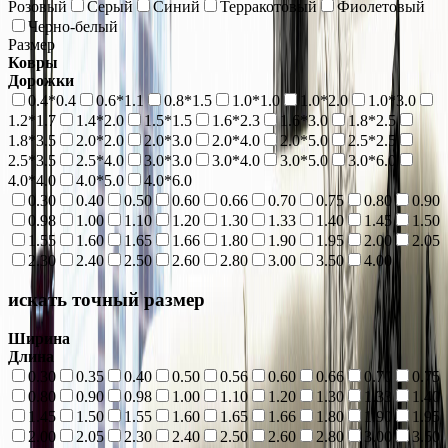
Розовый
Серый
Синий
Терракотовый
Фиолетовый
Черно-белый
Размер
Ковры
Дорожки
0.4*0.4
0.6*1.1
0.8*1.5
1.0*1.0
1.0*2.0
1.0*3.0
1.2*1.7
1.4*2.0
1.5*1.5
1.6*2.3
1.6*3.0
1.8*2.5
1.8*3.5
2.0*2.0
2.0*3.0
2.0*4.0
2.0*5.0
2.5*2.5
2.5*3.5
2.5*4.0
3.0*3.0
3.0*4.0
3.0*5.0
3.0*6.0
4.0*4.0
4.0*5.0
4.0*6.0
0.30
0.40
0.50
0.60
0.66
0.70
0.75
0.80
0.90
0.98
1.00
1.10
1.20
1.30
1.33
1.40
1.45
1.50
1.55
1.60
1.65
1.66
1.80
1.90
1.95
2.00
2.05
2.30
2.40
2.50
2.60
2.80
3.00
3.50
4.00
искать точный размер
Ширина
Длина
0.30
0.35
0.40
0.50
0.56
0.60
0.66
0.70
0.75
0.80
0.90
0.98
1.00
1.10
1.20
1.30
1.33
1.40
1.45
1.50
1.55
1.60
1.65
1.66
1.80
1.90
1.95
2.00
2.05
2.30
2.40
2.50
2.60
2.80
3.00
3.50