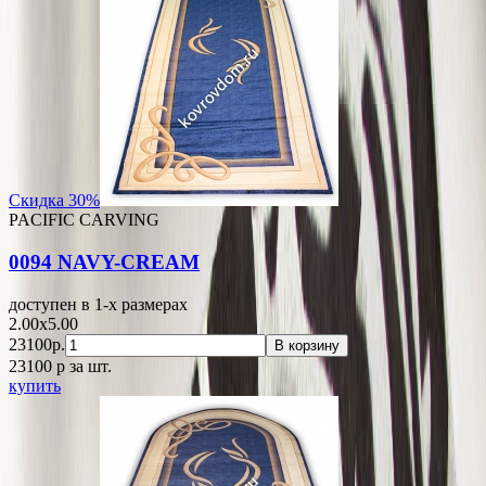
Скидка 30%
PACIFIC CARVING
0094 NAVY-CREAM
доступен в 1-x размерах
2.00x5.00
23100р.
В корзину
23100
p
за шт.
купить