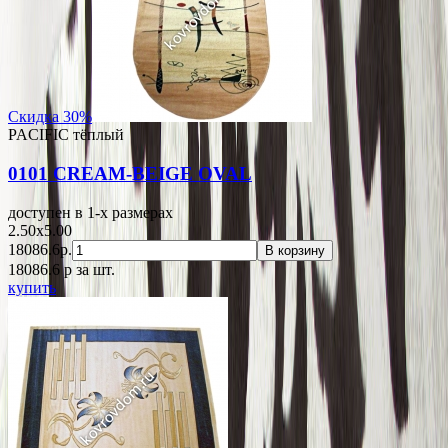
Скидка 30%
PACIFIC тёплый
0101 CREAM-BEIGE OVAL
доступен в 1-x размерах
2.50x5.00
18086.6р.
В корзину
18086.6
p
за шт.
купить