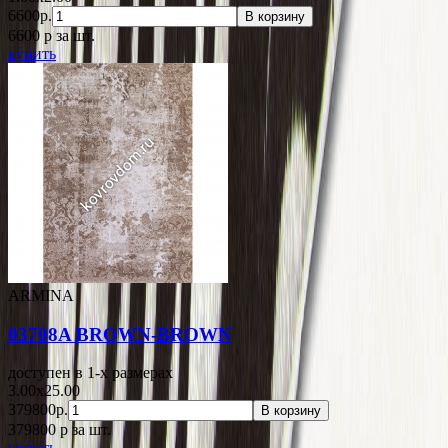
6600р.
В корзину
6600
p
за шт.
купить
ARMINA
03708A BROWN-BROWN
доступен в 1-x размерах
3.00x25.00
379800р.
В корзину
379800
p
за шт.
купить