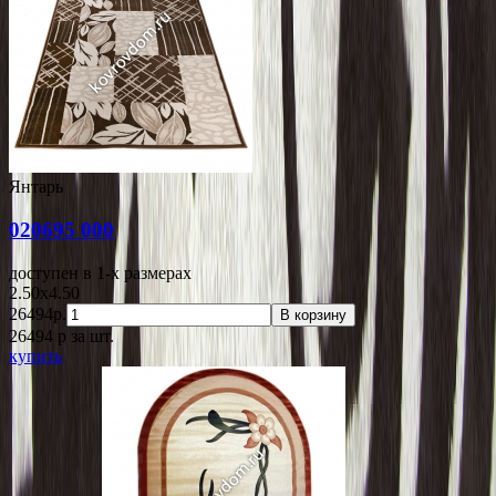
Янтарь
020695 000
доступен в 1-x размерах
2.50x4.50
26494р.
В корзину
26494
p
за шт.
купить