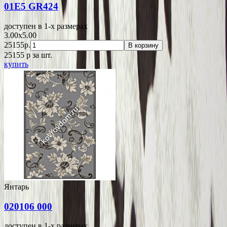
01E5 GR424
доступен в 1-x размерах
3.00x5.00
25155р.
В корзину
25155
p
за шт.
купить
Янтарь
020106 000
доступен в 1-x размерах