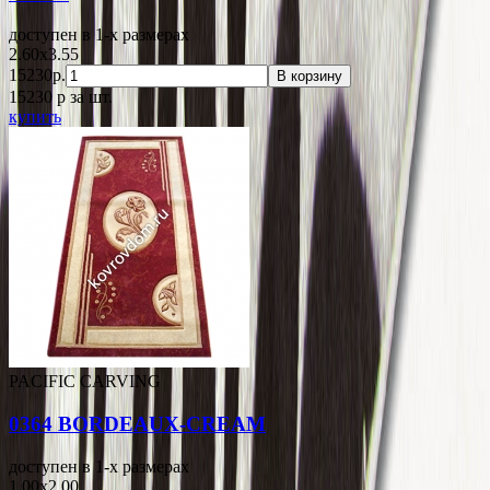
доступен в 1-x размерах
2.60x3.55
15230р.
В корзину
15230
p
за шт.
купить
PACIFIC CARVING
0364 BORDEAUX-CREAM
доступен в 1-x размерах
1.00x2.00