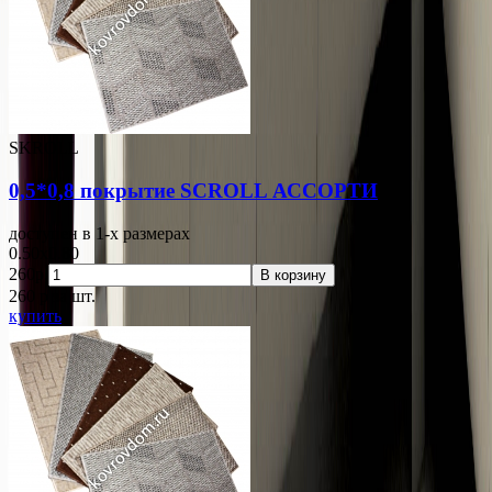
SKROLL
0,5*0,8 покрытие SCROLL АССОРТИ
доступен в 1-x размерах
0.50x0.80
260р.
В корзину
260
p
за шт.
купить