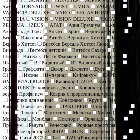
SOFIT
SUNRISE
SUNSTEP
SUPER VIZYON
Sweet
TORNADO
TWIST
UVITA
VALENCIA
VALENCIA DELUXE
VARO
VEGAS HOME
VENECIA
VISION
VISION DELUXE
YAKAMOZ
ZEUGMA
ZEUS
АГАТ
Азия Премиум
Акварель
Акварель де Люкс
Альфа
Брио
Вернисаж Хитсет
Веста
Виктория
Витебск Вернисаж Хитсет
Витебск
Версаль Хитсет
Витебск Версаль Хитсет Люкс
Витебск
Вивальди
Витебск детский
Витебск Сахара
Витебск
Шегги
Витебск Шегги Фьюжен
Витебск Эспрессо
ВТ
10-цветный
ВТ 8-цветный
ВТ 8-цветный дорожки
Гранат
Граффити
Декор
Джелато
Дуэт
Золушка
С17ПР
Иконы
Империал
Кайраккум
КАРВИНГ
ИМПЕРИАЛ КОЛОР
Кашемир С72ПР
Китай
-КОМПЛЕКТЫ ковриков д/ванн
Коврик c разрезным
ворсом Профи new
Коврик с прорезиненным основанием
Коврики для ванной
Консонанс
Круиз
Лазурит
Комбо
Лайла де Люкс
ЛАКШЕРИ
Либерти
Лонж
Лофт
Люксор
Манхэттен
Мелисса
Мокко С17ПР
Мона Лиза
Монблан
Ноктюрн
Орландо
Порто
Премиум
Радуга
Ренессанс
Родные просторы С28ПР5
Родные просторы С30ПР
СИЛК
Сиреневая дымка
Сити
Сити 20С22
Тач
ТАЧ <(Россия)> покрытия