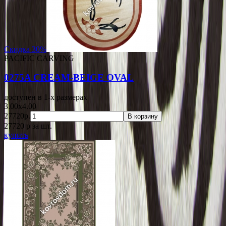
Скидка 30%
PACIFIC CARVING
0275A CREAM-BEIGE OVAL
доступен в 1-x размерах
3.00x4.00
27720р.
В корзину
27720
p
за шт.
купить