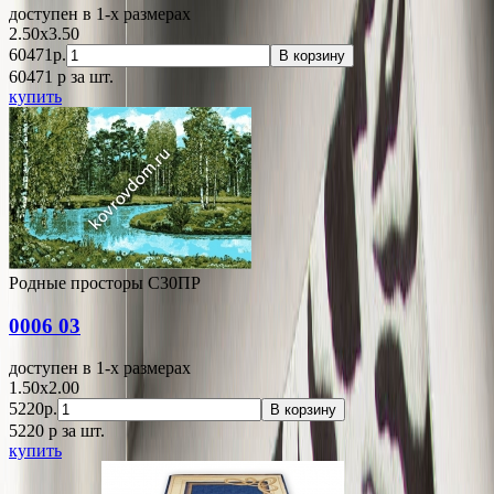
доступен в 1-x размерах
2.50x3.50
60471р.
В корзину
60471
p
за шт.
купить
Родные просторы С30ПР
0006 03
доступен в 1-x размерах
1.50x2.00
5220р.
В корзину
5220
p
за шт.
купить