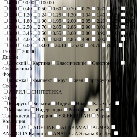
4.00
90.00
100.00
0.30
0.40
0.50
0.60
0.70
0.75
0.80
0.83
1.00
1.10
1.20
1.24
1.25
1.30
1.34
1.40
1.50
1.60
1.70
1.80
1.90
1.95
2.00
2.05
2.20
2.30
2.35
2.40
2.50
2.70
2.85
2.86
2.90
3.00
3.20
3.30
3.40
3.45
3.50
3.55
3.60
3.80
3.90
4.00
4.50
4.55
4.60
4.70
4.80
4.85
4.90
5.00
5.50
5.55
5.60
6.00
18.00
24.10
25.00
29.70
30.00
150.00
200.00
Дизайн
Детский
Картина
Классический
Однотонный
Современный
Форма
дорожка
комплект
круг
овал
прямоугольник
Состав
АКРИЛ
СИНТЕТИКА
Страна
Беларусь
Бельгия
Индия
Иран
Казахстан
Китай
Молдавия
Нидерланды
Россия
Сербия
Таджикистан
Турция
УЗБЕКИСТАН
Украина
Коллекция
1Y
2Y
ADELINE
ALABAMA
ALMAZ
ANATOLIA Карвинг
ANATOLIA Эскана Кат Луп
ANNY