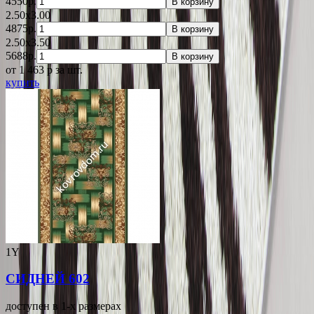
4550р.
В корзину
2.50x3.00
4875р.
В корзину
2.50x3.50
5688р.
В корзину
от 1 463
p
за шт.
купить
1Y
СИДНЕЙ 602
доступен в 1-x размерах