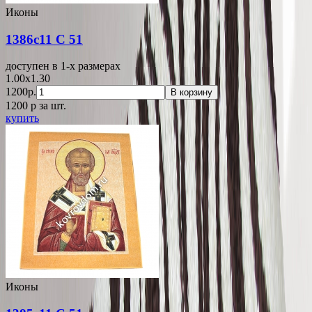
Иконы
1386c11 C 51
доступен в 1-x размерах
1.00x1.30
1200р.
В корзину
1200
p
за шт.
купить
Иконы