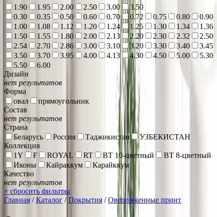
1.90
1.95
2.00
2.50
3.00
3.50
0.30
0.35
0.50
0.60
0.70
0.72
0.75
0.80
0.90
1.00
1.08
1.12
1.20
1.24
1.25
1.30
1.34
1.36
1.50
1.55
1.80
2.00
2.13
2.20
2.30
2.32
2.50
2.54
2.70
2.86
3.00
3.10
3.20
3.30
3.40
3.45
3.50
3.70
3.95
4.00
4.13
4.30
4.50
5.00
5.30
5.50
6.00
Дизайн
нет результатов
Форма
овал
прямоугольник
Состав
нет результатов
Страна
Беларусь
Россия
Таджикистан
УЗБЕКИСТАН
Коллекция
1Y
F
ROYAL
RT
ВТ 10-цветный
ВТ 8-цветный
Иконы
Кайраккум
Карайккум
Качество
нет результатов
×
сбросить фильтры
Главная
/
Каталог
/
Покрытия
/
Оверложенные принт