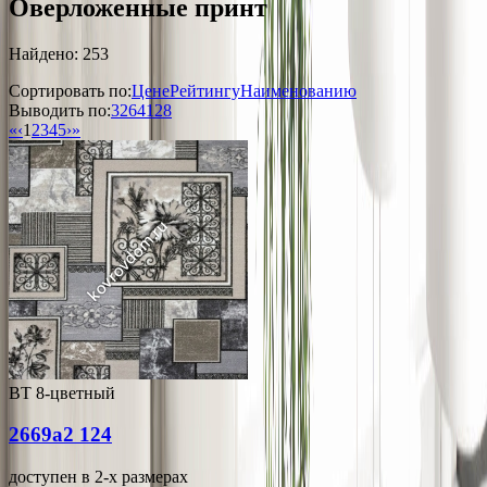
Оверложенные принт
Найдено: 253
Сортировать по:
Цене
Рейтингу
Наименованию
Выводить по:
32
64
128
«
‹
1
2
3
4
5
›
»
ВТ 8-цветный
2669a2 124
доступен в 2-x размерах