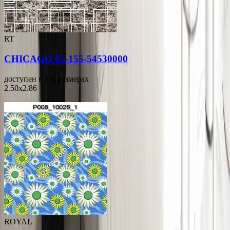
RT
CHICAGO 05-155-54530000
доступен в 1-x размерах
2.50x2.86
ROYAL