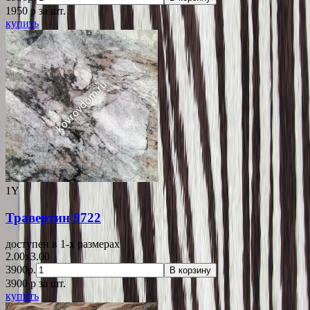
1950
p
за шт.
купить
1Y
Травертин 9722
доступен в 1-x размерах
2.00x3.00
3900р.
В корзину
3900
p
за шт.
купить