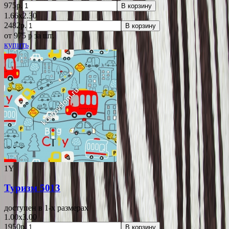
975р.
В корзину
1.66x2.30
2482р.
В корзину
от 975
p
за шт.
купить
1Y
Туризм 5013
доступен в 1-x размерах
1.00x3.00
1950р.
В корзину