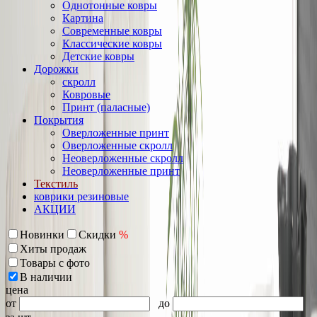
Однотонные ковры
Картина
Современные ковры
Классические ковры
Детские ковры
Дорожки
скролл
Ковровые
Принт (паласные)
Покрытия
Оверложенные принт
Оверложенные скролл
Неоверложенные скролл
Неоверложенные принт
Текстиль
коврики резиновые
АКЦИИ
Новинки
Скидки
%
Хиты продаж
Товары с фото
В наличии
цена
от
до