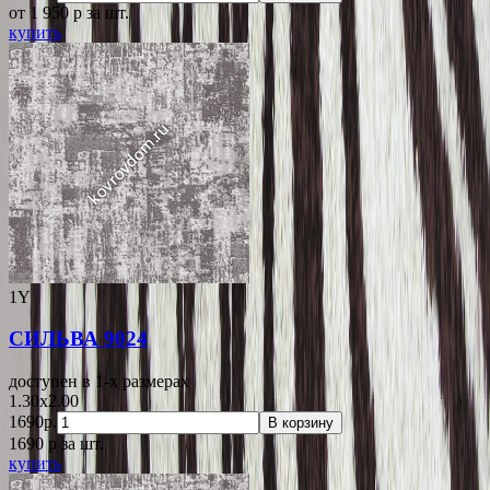
от 1 950
p
за шт.
купить
1Y
СИЛЬВА 9024
доступен в 1-x размерах
1.30x2.00
1690р.
В корзину
1690
p
за шт.
купить