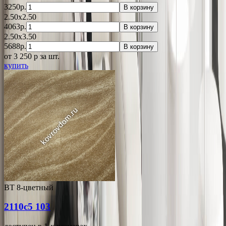
3250р.
В корзину
2.50x2.50
4063р.
В корзину
2.50x3.50
5688р.
В корзину
от 3 250
p
за шт.
купить
ВТ 8-цветный
2110с5 103