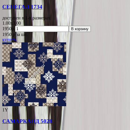
СЕНЕГАЛ 1734
доступен в 1-x размерах
1.00x3.00
1950р.
В корзину
1950
p
за шт.
купить
1Y
САМАРКАНД 5028