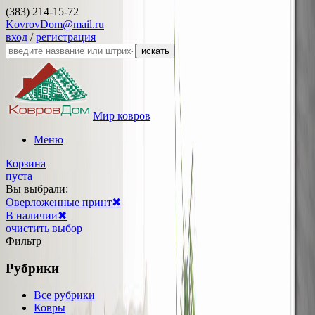
(383) 214-15-72
KovrovDom@mail.ru
вход
/
регистрация
искать
Мир ковров
Меню
Корзина
пуста
Вы выбрали:
Оверложенные принт
✖
В наличии
✖
очистить выбор
Фильтр
Рубрики
Все рубрики
Ковры