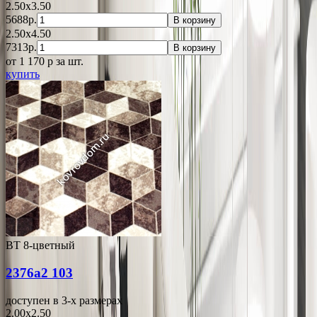
2.50x3.50
5688р.
В корзину
2.50x4.50
7313р.
В корзину
от 1 170
p
за шт.
купить
ВТ 8-цветный
2376a2 103
доступен в 3-x размерах
2.00x2.50