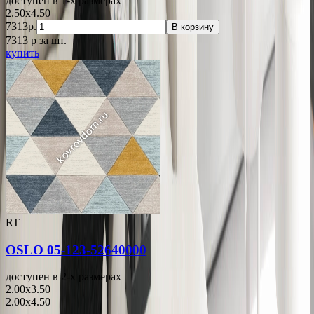
доступен в 1-x размерах
2.50x4.50
7313р.
В корзину
7313
p
за шт.
купить
RT
OSLO 05-123-52640000
доступен в 2-x размерах
2.00x3.50
2.00x4.50