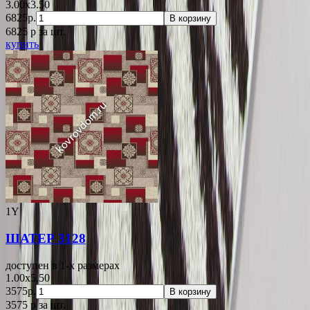
3.00x3.50
6825р.
В корзину
6825
p
за шт.
купить
1Y
ШАТЕР 3128
доступен в 1-x размерах
1.00x5.50
3575р.
В корзину
3575
p
за шт.