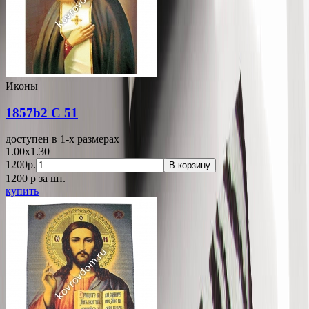
Иконы
1857b2 С 51
доступен в 1-x размерах
1.00x1.30
1200р.
В корзину
1200
p
за шт.
купить