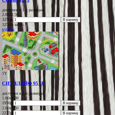
СОВЫ 9213
доступен в 1-x размерах
2.00x2.50
3250р.
В корзину
3250
p
за шт.
купить
1Y
СИТИЛАЙФ 9513
доступен в 2-x размерах
1.00x3.00
1950р.
В корзину
1.00x3.50
2275р.
В корзину