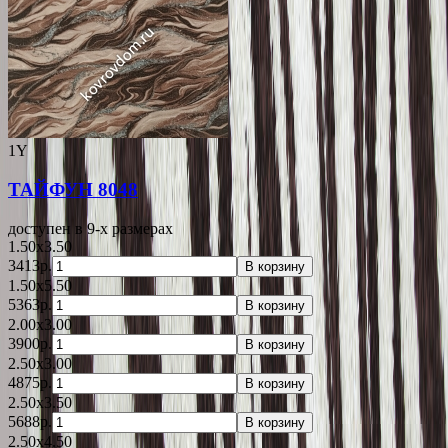
1Y
ТАЙФУН 8048
доступен в 9-x размерах
1.50x3.50
3413р.
В корзину
1.50x5.50
5363р.
В корзину
2.00x3.00
3900р.
В корзину
2.50x3.00
4875р.
В корзину
2.50x3.50
5688р.
В корзину
2.50x4.50