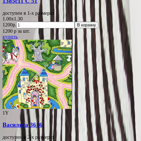
1385c11 С 51
доступен в 1-x размерах
1.00x1.30
1200р.
В корзину
1200
p
за шт.
купить
1Y
Василиса 3616
доступен в 2-x размерах