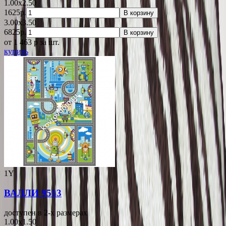
1.00x2.50
1625р.
В корзину
3.00x3.50
6825р.
В корзину
от 1 463
p
за шт.
купить
1Y
ВАЛЛИ 9513
доступен в 2-x размерах
1.00x1.50