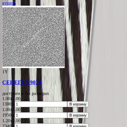
купить
1Y
СЕНЕГАЛ 9026
доступен в 7-x размерах
1.00x2.00
1300р.
В корзину
1.00x3.00
1950р.
В корзину
1.20x3.00
2340р.
В корзину