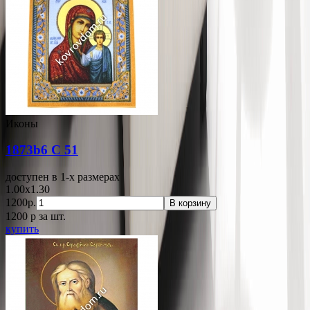
Иконы
1873b6 С 51
доступен в 1-x размерах
1.00x1.30
1200р.
В корзину
1200
p
за шт.
купить