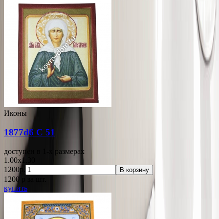
Иконы
1877d6 С 51
доступен в 1-x размерах
1.00x1.30
1200р.
В корзину
1200
p
за шт.
купить