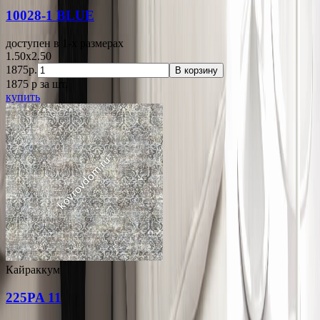
10028-1 BLUE
доступен в 1-x размерах
1.50x2.50
1875р.
В корзину
1875
p
за шт.
купить
Кайраккум
225PA 11