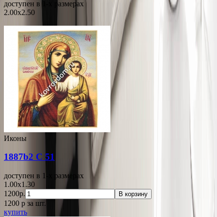
доступен в 1-x размерах
2.00x2.50
Иконы
1887b2 С 51
доступен в 1-x размерах
1.00x1.30
1200р.
В корзину
1200
p
за шт.
купить