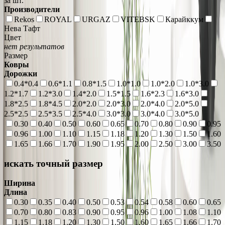
за шт.
Производители
Rekos
ROYAL
URGAZ
VITEBSK
Карайккум
Нева Тафт
Цвет
нет результатов
Размер
Ковры
Дорожки
0.4*0.4
0.6*1.1
0.8*1.5
1.0*1.0
1.0*2.0
1.0*3.0
1.2*1.7
1.2*3.0
1.4*2.0
1.5*1.5
1.6*2.3
1.6*3.0
1.8*2.5
1.8*4.5
2.0*2.0
2.0*3.0
2.0*4.0
2.0*5.0
2.5*2.5
2.5*3.5
2.5*4.0
3.0*3.0
3.0*4.0
3.0*5.0
0.30
0.40
0.50
0.60
0.65
0.70
0.80
0.90
0.95
0.96
1.00
1.10
1.15
1.18
1.20
1.30
1.50
1.60
1.65
1.66
1.70
1.90
1.95
2.00
2.50
3.00
3.50
искать точный размер
Ширина
Длина
0.30
0.35
0.40
0.50
0.53
0.54
0.58
0.60
0.65
0.70
0.80
0.83
0.90
0.95
0.96
1.00
1.08
1.10
1.15
1.18
1.20
1.30
1.50
1.60
1.65
1.66
1.70