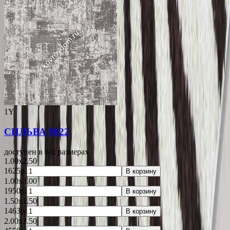
1Y
СИЛЬВА 9022
доступен в 6-x размерах
1.00x2.50
1625р.
В корзину
1.00x3.00
1950р.
В корзину
1.50x1.50
1463р.
В корзину
2.00x3.50