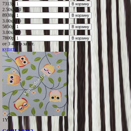
7313р.
В корзину
2.50x5.50
8938р.
В корзину
3.00x3.00
5850р.
В корзину
3.00x4.00
7800р.
В корзину
от 3 413
p
за шт.
купить
1Y