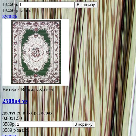
13460р.
В корзину
13460
p
за шт.
купить
Витебск Версаль Хитсет
2508a4 vs
доступен в 1-x размерах
0.80x1.50
3589р.
В корзину
3589
p
за шт.
купить