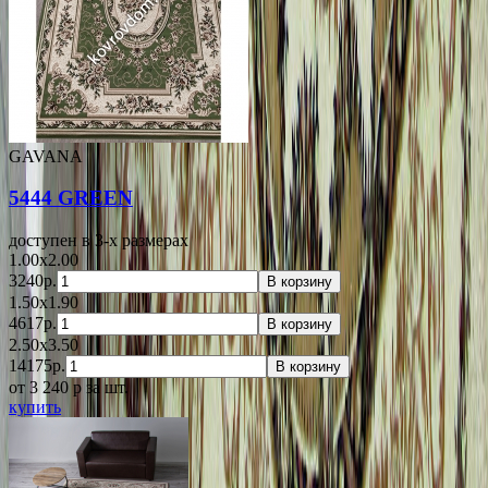
GAVANA
5444 GREEN
доступен в 3-x размерах
1.00x2.00
3240р.
В корзину
1.50x1.90
4617р.
В корзину
2.50x3.50
14175р.
В корзину
от 3 240
p
за шт.
купить