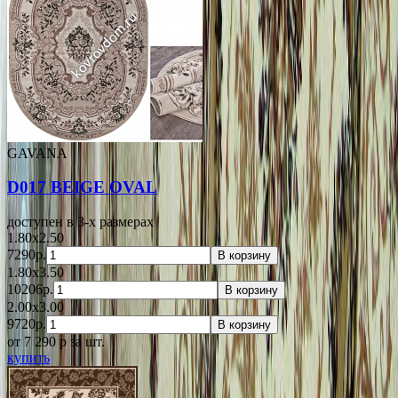
GAVANA
D017 BEIGE OVAL
доступен в 3-x размерах
1.80x2.50
7290р.
В корзину
1.80x3.50
10206р.
В корзину
2.00x3.00
9720р.
В корзину
от 7 290
p
за шт.
купить