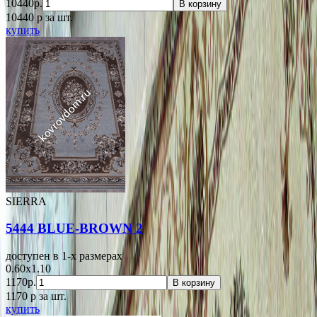
10440р.
В корзину
10440
p
за шт.
купить
SIERRA
5444 BLUE-BROWN 2
доступен в 1-x размерах
0.60x1.10
1170р.
В корзину
1170
p
за шт.
купить