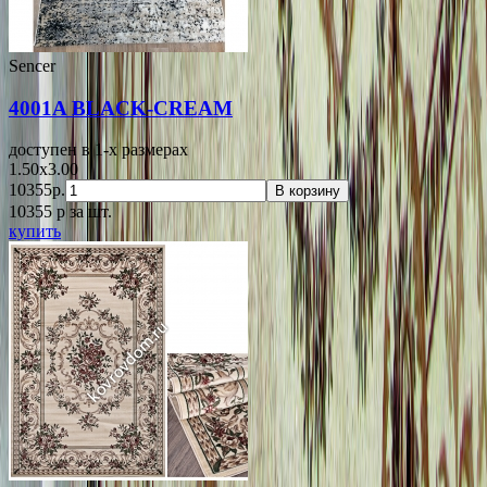
Sencer
4001A BLACK-CREAM
доступен в 1-x размерах
1.50x3.00
10355р.
В корзину
10355
p
за шт.
купить