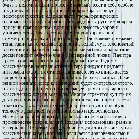
будут в целом похожи, но все же каждый несет в себе особую
индивидуальность. Английские ковры характеризует
некоторая сухость и сдержанность узора, французские
отличает особая грациозность и парадность, русским коврам
присущи благородство, пропорциональность узоров и
утонченность. Для классических ковров характерна
симметрия в узорах и строгость форм. Пастельные и нежные
тона, такие как бежевый, кремовый, белый, чуть зеленоватый
в сочетании с коричневыми оттенками мебели и паркетной
доски говорит об устойчивой, размеренной жизни. Палитра
красок содержит основные природные цвета. Рядом с
классическими коврами отлично гармонируют предметы
интерьера из других стилей. Например, легко вписывается
современная мебель, бытовая техника и электроника. Даже в
ванной комнате ковер классический будет смотреться строго,
благородно и утонченно. В настоящее время популярность
классических ковров возросла. Многие стремятся купить их
для придания интерьеру солидности и сдержанности. Стоит
отметить, что классицизм всегда приносил уют и особую
теплоту в дом своей гармоничностью и целостностью.
Несмотря на внешнюю скромность классического стиля в
производстве ковров, для их создания использованы разные
материалы. Но затраты на дорогие модели того стоят: купите
классический ковер, который отличается долговечностью и
его дизайн не выходит из моды, а значит, прослужит очень