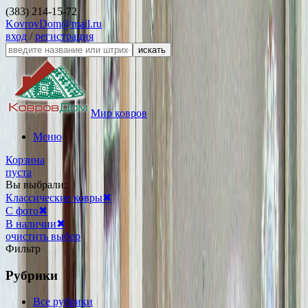
(383) 214-15-72
KovrovDom@mail.ru
вход
/
регистрация
искать
Мир ковров
Меню
Корзина
пуста
Вы выбрали:
Классические ковры
✖
С фото
✖
В наличии
✖
очистить выбор
Фильтр
Рубрики
Все рубрики