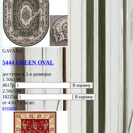
GAVANA
5444 GREEN OVAL
доступен в 2-x размерах
1.50x1.90
4617р.
В корзину
2.50x5.00
18225р.
В корзину
от 4 617
p
за шт.
купить