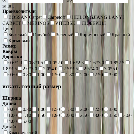
за шт.
Производители
BOSSAN Carpet
Carpetoff
HEILONGJIANG LANYI
CARPET
MERINOS
VITEBSK
ЛЮБЕРЦЫ
Цвет
Бежевый
Голубой
Зеленый
Коричневый
Красный
Кремовый
Размер
Ковры
Дорожки
0.6*1.1
0.8*1.5
1.0*2.0
1.6*2.3
1.6*3.0
1.8*2.5
1.8*3.5
2.0*3.0
2.0*4.0
2.5*3.5
2.5*4.0
3.0*5.0
0.60
0.80
1.00
1.50
1.80
2.00
2.50
3.00
искать точный размер
Ширина
Длина
0.60
0.80
1.00
1.50
1.80
2.00
2.50
3.00
1.00
1.10
1.50
1.90
2.00
2.50
3.00
3.50
3.60
4.00
5.00
Дизайн
Классический