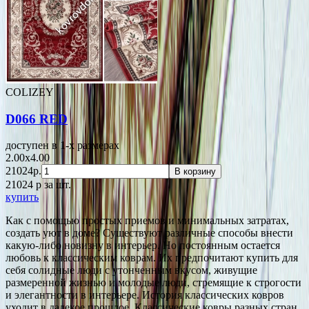
COLIZEY
D066 RED
доступен в 1-x размерах
2.00x4.00
21024р.
В корзину
21024
p
за шт.
купить
Как с помощью простых приемов и минимальных затратах,
создать уют в доме? Существуют различные способы внести
какую-либо новизну в интерьер. Но постоянным остается
любовь к классическим коврам. Их предпочитают купить для
себя солидные люди с утонченным вкусом, живущие
размеренной жизнью и молодые люди, стремящие к строгости
и элегантности в интерьере. История классических ковров
уходит в далекое прошлое. Классические ковры разных стран