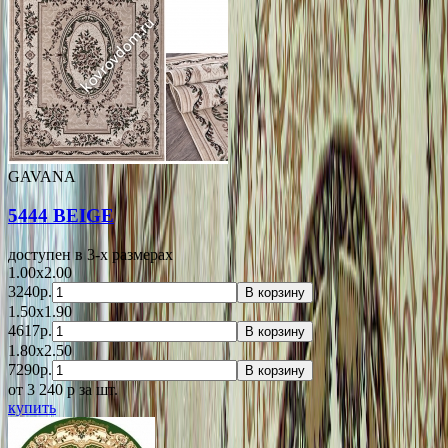
GAVANA
5444 BEIGE
доступен в 3-x размерах
1.00x2.00
3240р.
В корзину
1.50x1.90
4617р.
В корзину
1.80x2.50
7290р.
В корзину
от 3 240
p
за шт.
купить