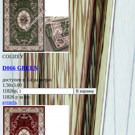
COLIZEY
D066 GREEN
доступен в 1-x размерах
1.50x3.00
11826р.
В корзину
11826
p
за шт.
купить