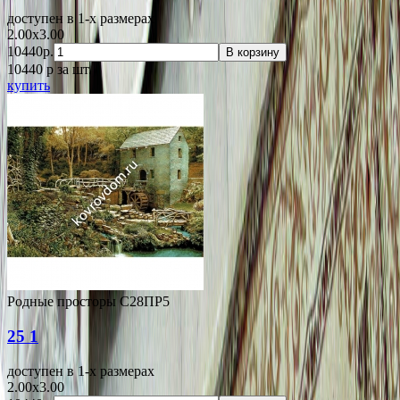
доступен в 1-x размерах
2.00x3.00
10440р.
В корзину
10440
p
за шт.
купить
Родные просторы С28ПР5
25 1
доступен в 1-x размерах
2.00x3.00