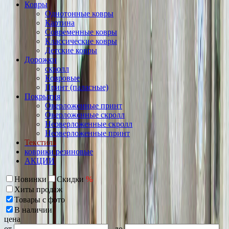
Ковры
Однотонные ковры
Картина
Современные ковры
Классические ковры
Детские ковры
Дорожки
скролл
Ковровые
Принт (паласные)
Покрытия
Оверложенные принт
Оверложенные скролл
Неоверложенные скролл
Неоверложенные принт
Текстиль
коврики резиновые
АКЦИИ
Новинки
Скидки
%
Хиты продаж
Товары с фото
В наличии
цена
от
до