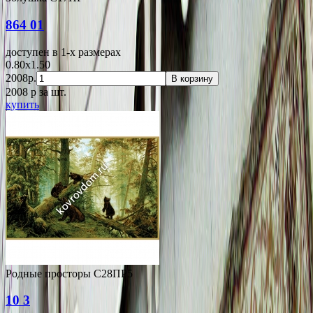
864 01
доступен в 1-x размерах
0.80x1.50
2008р.
В корзину
2008
p
за шт.
купить
Родные просторы С28ПР5
10 3