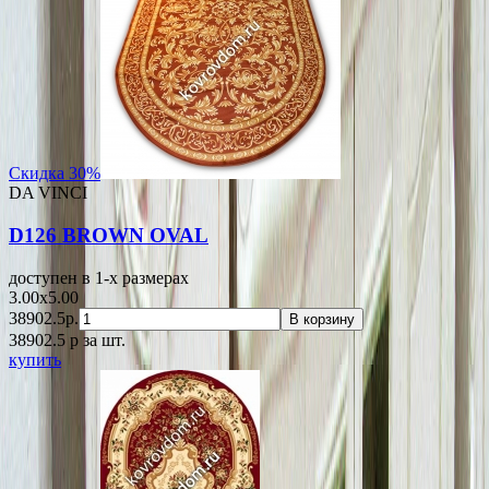
Скидка 30%
DA VINCI
D126 BROWN OVAL
доступен в 1-x размерах
3.00x5.00
38902.5р.
В корзину
38902.5
p
за шт.
купить