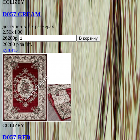
COLIZEY
D057 CREAM
доступен в 1-x размерах
2.50x4.00
26280р.
В корзину
26280
p
за шт.
купить
COLIZEY
D057 RED