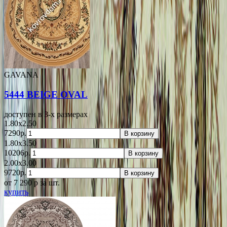
GAVANA
5444 BEIGE OVAL
доступен в 3-x размерах
1.80x2.50
7290р.
В корзину
1.80x3.50
10206р.
В корзину
2.00x3.00
9720р.
В корзину
от 7 290
p
за шт.
купить