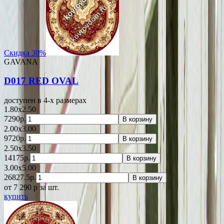
Скидка 30%
GAVANA
D017 RED OVAL
доступен в 4-x размерах
1.80x2.50
7290р.
В корзину
2.00x3.00
9720р.
В корзину
2.50x3.50
14175р.
В корзину
3.00x5.00
26827.5р.
В корзину
от 7 290
p
за шт.
купить