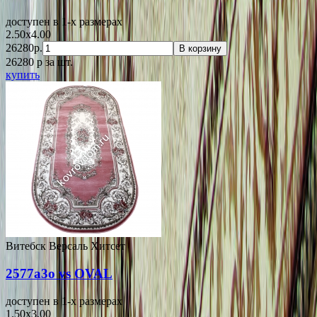
доступен в 1-x размерах
2.50x4.00
26280р.
В корзину
26280
p
за шт.
купить
Витебск Версаль Хитсет
2577a3o vs OVAL
доступен в 1-x размерах
1.50x3.00