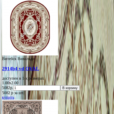
Витебск Вивальди
2914b4 vd OVAL
доступен в 1-x размерах
1.00x2.00
5082р.
В корзину
5082
p
за шт.
купить