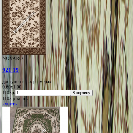
NOVARO
921 19
доступен в 1-x размерах
0.60x1.00
1103р.
В корзину
1103
p
за шт.
купить