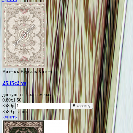
Витебск Версаль Хитсет
2535c2 vs
доступен в 1-x размерах
0.80x1.50
3589р.
В корзину
3589
p
за шт.
купить