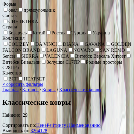
Форма
овал
прямоугольник
Состав
СИНТЕТИКА
Страна
Беларусь
Китай
Россия
Турция
Украина
Коллекция
COLIZEY
DA VINCI
DIANA
GAVANA
GOLDEN
FALCON BRAND
LAGUNA
NOVARO
SAN REMO
Sencer
SIERRA
VALENCIA
Витебск Версаль Хитсет
Витебск Вивальди
Золушка С17ПР
Родные просторы
С28ПР5
Качество
BCF
HEATSET
×
сбросить фильтры
Главная
/
Каталог
/
Ковры
/
Классические ковры
Классические ковры
Найдено: 29
Сортировать по:
Цене
Рейтингу↓
Наименованию
Выводить по:
32
64
128