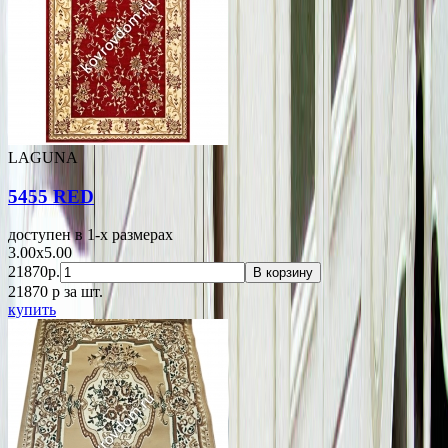
LAGUNA
5455 RED
доступен в 1-x размерах
3.00x5.00
21870р.
В корзину
21870
p
за шт.
купить