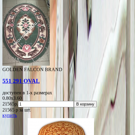
GOLDEN FALCON BRAND
551 291 OVAL
доступен в 1-x размерах
0.80x3.60
21565р.
В корзину
21565
p
за шт.
купить