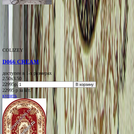
COLIZEY
D066 CREAM
доступен в 1-x размерах
2.50x3.50
22995р.
В корзину
22995
p
за шт.
купить