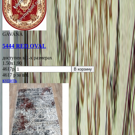
GAVANA
5444 RED OVAL
доступен в 1-x размерах
1.50x1.90
4617р.
В корзину
4617
p
за шт.
купить