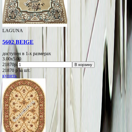
LAGUNA
5602 BEIGE
доступен в 1-x размерах
3.00x5.00
21870р.
В корзину
21870
p
за шт.
купить