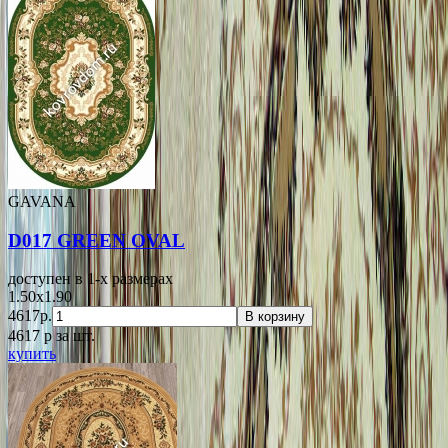
GAVANA
D017 GREEN OVAL
доступен в 1-x размерах
1.50x1.90
4617р.
В корзину
4617
p
за шт.
купить