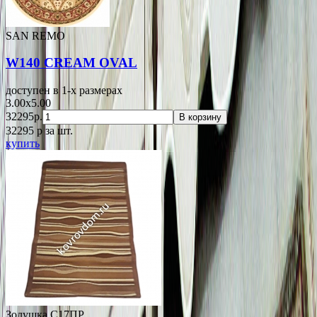
SAN REMO
W140 CREAM OVAL
доступен в 1-x размерах
3.00x5.00
32295р.
В корзину
32295
p
за шт.
купить
Золушка С17ПР