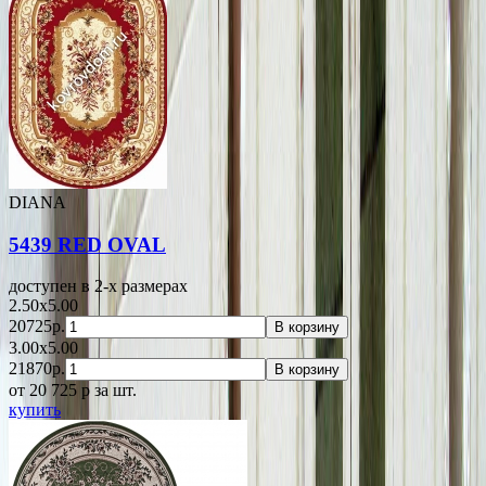
DIANA
5439 RED OVAL
доступен в 2-x размерах
2.50x5.00
20725р.
В корзину
3.00x5.00
21870р.
В корзину
от 20 725
p
за шт.
купить