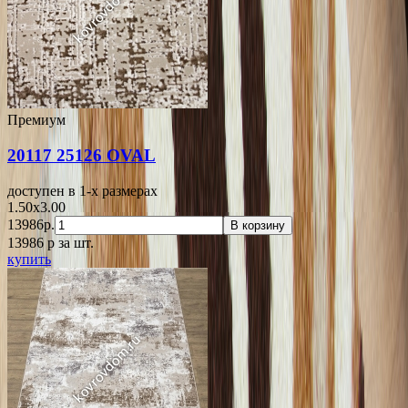
Премиум
20117 25126 OVAL
доступен в 1-x размерах
1.50x3.00
13986р.
В корзину
13986
p
за шт.
купить