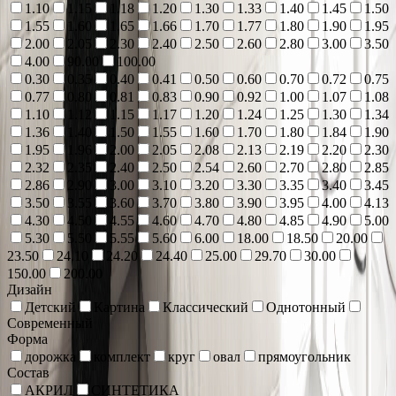
1.10
1.15
1.18
1.20
1.30
1.33
1.40
1.45
1.50
1.55
1.60
1.65
1.66
1.70
1.77
1.80
1.90
1.95
2.00
2.05
2.30
2.40
2.50
2.60
2.80
3.00
3.50
4.00
90.00
100.00
0.30
0.35
0.40
0.41
0.50
0.60
0.70
0.72
0.75
0.77
0.80
0.81
0.83
0.90
0.92
1.00
1.07
1.08
1.10
1.12
1.15
1.17
1.20
1.24
1.25
1.30
1.34
1.36
1.40
1.50
1.55
1.60
1.70
1.80
1.84
1.90
1.95
1.96
2.00
2.05
2.08
2.13
2.19
2.20
2.30
2.32
2.35
2.40
2.50
2.54
2.60
2.70
2.80
2.85
2.86
2.90
3.00
3.10
3.20
3.30
3.35
3.40
3.45
3.50
3.55
3.60
3.70
3.80
3.90
3.95
4.00
4.13
4.30
4.50
4.55
4.60
4.70
4.80
4.85
4.90
5.00
5.30
5.50
5.55
5.60
6.00
18.00
18.50
20.00
23.50
24.10
24.20
24.40
25.00
29.70
30.00
150.00
200.00
Дизайн
Детский
Картина
Классический
Однотонный
Современный
Форма
дорожка
комплект
круг
овал
прямоугольник
Состав
АКРИЛ
СИНТЕТИКА