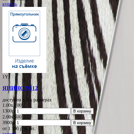
купить
1Y
ЯНИНО 9512
доступен в 2-x размерах
1.00x2.00
1300р.
В корзину
2.00x3.00
3900р.
В корзину
от 1 300
p
за шт.
купить