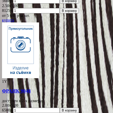
5688р.
В корзину
2.50x5.00
8125р.
В корзину
от 5 688
p
за шт.
купить
1Y
ФРАНК 9048
доступен в 2-x размерах
2.00x5.00
6500р.
В корзину