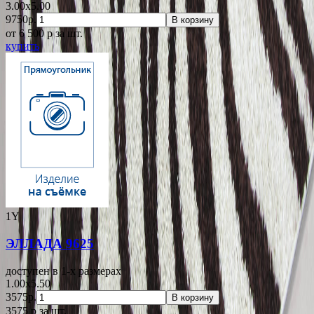
3.00x5.00
9750р.
В корзину
от 6 500
p
за шт.
купить
1Y
ЭЛЛАДА 9625
доступен в 1-x размерах
1.00x5.50
3575р.
В корзину
3575
p
за шт.