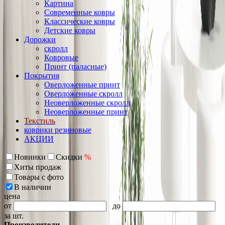
Картина
Современные ковры
Классические ковры
Детские ковры
Дорожки
скролл
Ковровые
Принт (паласные)
Покрытия
Оверложенные принт
Оверложенные скролл
Неоверложенные скролл
Неоверложенные принт
Текстиль
коврики резиновые
АКЦИИ
Новинки
Скидки
%
Хиты продаж
Товары с фото
В наличии
цена
от
до
за шт.
Производители