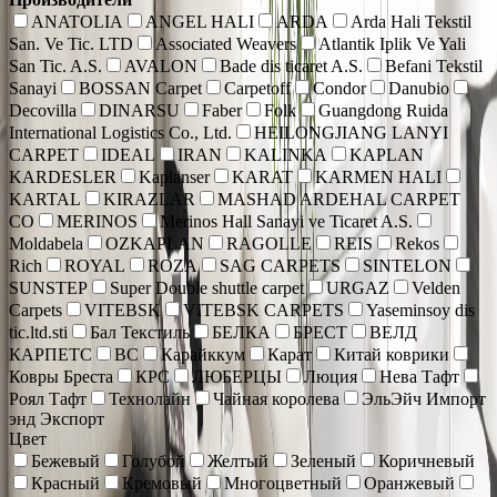
ANATOLIA
ANGEL HALI
ARDA
Arda Hali Tekstil
San. Ve Tic. LTD
Associated Weavers
Atlantik Iplik Ve Yali
San Tic. A.S.
AVALON
Bade dis ticaret A.S.
Befani Tekstil
Sanayi
BOSSAN Carpet
Carpetoff
Condor
Danubio
Decovilla
DINARSU
Faber
Folk
Guangdong Ruida
International Logistics Co., Ltd.
HEILONGJIANG LANYI
CARPET
IDEAL
IRAN
KALINKA
KAPLAN
KARDESLER
Kaplanser
KARAT
KARMEN HALI
KARTAL
KIRAZLAR
MASHAD ARDEHAL CARPET
CO
MERINOS
Merinos Hall Sanayi ve Ticaret A.S.
Moldabela
OZKAPLAN
RAGOLLE
REIS
Rekos
Rich
ROYAL
ROZA
SAG CARPETS
SINTELON
SUNSTEP
Super Double shuttle carpet
URGAZ
Velden
Carpets
VITEBSK
VITEBSK CARPETS
Yaseminsoy dis
tic.ltd.sti
Бал Текстиль
БЕЛКА
БРЕСТ
ВЕЛД
КАРПЕТС
ВС
Карайккум
Карат
Китай коврики
Ковры Бреста
КРС
ЛЮБЕРЦЫ
Люция
Нева Тафт
Роял Тафт
Технолайн
Чайная королева
ЭльЭйч Импорт
энд Экспорт
Цвет
Бежевый
Голубой
Желтый
Зеленый
Коричневый
Красный
Кремовый
Многоцветный
Оранжевый