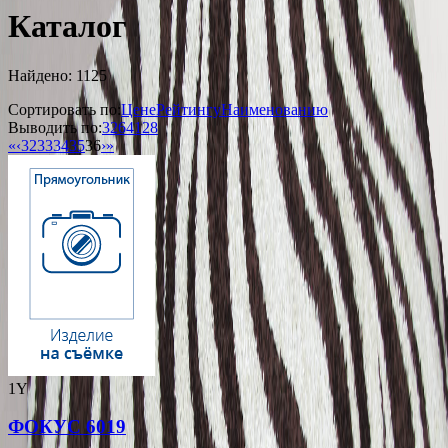
Каталог
Найдено: 1125
Сортировать по:
Цене
Рейтингу
Наименованию
Выводить по:
32
64
128
«
‹
32
33
34
35
36
›
»
1Y
ФОКУС 6019