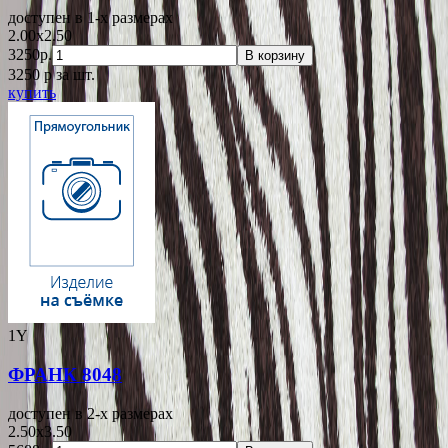
доступен в 1-x размерах
2.00x2.50
3250р.
В корзину
3250
p
за шт.
купить
1Y
ФРАНК 8048
доступен в 2-x размерах
2.50x3.50