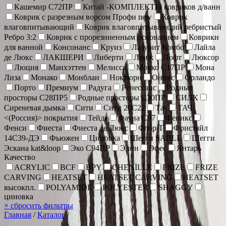
Кашемир С72ПР
Китай -КОМПЛЕКТЫ ковриков д/ванн
Коврик c разрезным ворсом Профи new
Коврик
влаговпитывающий
Коврик влаговпитывающий ребристый
Ребро 3:2
Коврик с прорезиненным основанием
Коврики
для ванной
Консонанс
Круиз
Лазурит Комбо
Лайла
де Люкс
ЛАКШЕРИ
Либерти
Лонж
Лофт
Люксор
Люция
Манхэттен
Мелисса
Мокко С17ПР
Мона
Лиза
Монако
Монблан
Ноктюрн
Оникс
Орландо
Порто
Премиум
Радуга
Ренессанс
Родные
просторы С28ПР5
Родные просторы С30ПР
СИЛК
Сиреневая дымка
Сити
Сити 20С22
Тач
ТАЧ
<(Россия)> покрытия
Тейда
Фауна С97
Феникс
Фенси
Фиеста
Фиеста де Люкс
Флор Т
Фристайл
14С39-ДЭ
Фьюжен
Циновка
Шегги SABLE
Шегги
Эскана kat&loop
Эко С94ПР
Элин
Эфес
Янтарь
Качество
ACRYLIC
BCF
BPY
CHENİLLE
FRIZE
FRIZE
CARVING
HEATSET
HEATSET CARVING
HEATSET
высокпл.
POLYAMIDE
POLYESTER
SHAGGY
циновка
×
сбросить фильтры
Главная
/
Каталог
/