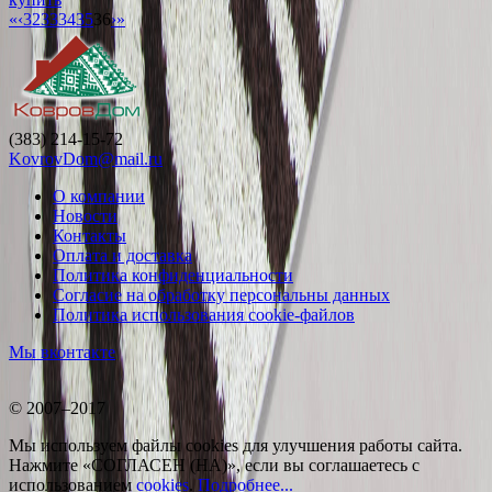
«
‹
32
33
34
35
36
›
»
(383) 214-15-72
KovrovDom@mail.ru
О компании
Новости
Контакты
Оплата и доставка
Политика конфиденциальности
Согласие на обработку персональны данных
Политика использования cookie-файлов
Мы вконтакте
© 2007–2017
Мы используем файлы cookies для улучшения работы сайта.
Нажмите «СОГЛАСЕН (НА)», если вы соглашаетесь с
использованием
cookies
.
Подробнее...