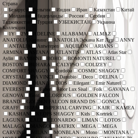
Страна
Беларусь
Бельгия
Индия
Иран
Казахстан
Китай
Молдавия
Нидерланды
Россия
Сербия
Таджикистан
Турция
УЗБЕКИСТАН
Украина
Коллекция
1Y
2Y
ADELINE
ALABAMA
ALMAZ
ANATOLIA Карвинг
ANATOLIA Эскана Кат Луп
ANNY
ANTALIA
Antwerpen
AQUILON
ARIANS
ARMINA
ASTANA
ATLANTIS
ATLAS
Atlas Star
Aylin
BAMBINI
BOHO
BOMONTI NATUREL
BOSTON
BUHARA
CALYPSO
COLIZEY
COMFORT SHAGGY
Cordoba
COSMIC SHAGGY
CRYSTAL
DA VINCI
Danubio
Deco
DELINA
DIAMOND
DIANA
DIOS
Eilegant
Emir Naturel
EVEREST
F
Faber
Floor Lux Sisal
Folk
GAVANA
GENOVA
Gent
GLORIOUS
GOLDEN FALCON
BRAND
GOLDEN FALCON BRAND DS
GONCA
GRAFF
IBIZA
IMPERIAL CARVING
KAIR
KAMEA
KASHAN
KEOPS SHAGGY
Kids
Kortriek
LAGUNA
LALI
LEONARDO
LIMAN
LOTOS
MALAGA
MANGO
MATRIX
MEGA
MEGA
CARVING
MILAN
MONBLAN
Mono
MONTANA