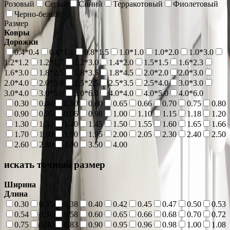
Розовый
Серый
Синий
Терракотовый
Фиолетовый
Черно-белый
Размер
Ковры
Дорожки
0.4*0.4
0.6*1.1
0.8*1.5
1.0*1.0
1.0*2.0
1.0*3.0
1.2*1.2
1.2*1.7
1.2*3.0
1.4*2.0
1.5*1.5
1.6*2.3
1.6*3.0
1.8*2.5
1.8*3.5
1.8*4.5
2.0*2.0
2.0*3.0
2.0*4.0
2.0*5.0
2.5*2.5
2.5*3.5
2.5*4.0
3.0*3.0
3.0*4.0
3.0*5.0
3.0*6.0
4.0*4.0
4.0*5.0
4.0*6.0
0.30
0.40
0.50
0.60
0.65
0.66
0.70
0.75
0.80
0.90
0.95
0.96
0.98
1.00
1.10
1.15
1.18
1.20
1.30
1.33
1.40
1.45
1.50
1.55
1.60
1.65
1.66
1.70
1.80
1.90
1.95
2.00
2.05
2.30
2.40
2.50
2.60
2.80
3.00
3.50
4.00
искать точный размер
Ширина
Длина
0.30
0.35
0.38
0.40
0.42
0.45
0.47
0.50
0.53
0.54
0.56
0.58
0.60
0.65
0.66
0.68
0.70
0.72
0.75
0.80
0.83
0.90
0.95
0.96
0.98
1.00
1.08