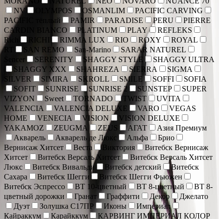
MORANO
NATUREL
NEO
NOVARO
NUANCE 70
NV
OLYMPOS
OSMANLIM
PACIFIC CARVING
PACIFIC тёплый
PAMIR
PARADISE
PERU
PIERRE
CARDIN BIANCO
PLATINUM
PLAY
REFLEKS
Rich
RICHI
RIMMA LUX
RIO
ROXY
ROYAL
RT
SAN REMO
San-Marino
SARAR NATUREL
Sencer
SERENITY
SHAGGY STYLE
SHAGGY ULTRA
SHAGGY XXX
SHAHREZA
SIERRA
SIGMA
SILVER
SIMIRA
SKROLL
SMILE
SOFFI
SOFIA
SOFIT
SUNRISE
SUNRISE 2
SUNSTEP
SUPER
VIZYON
Sweet
TORNADO
TWIST
UVITA
VALENCIA
VALENCIA DELUXE
VARO
VEGAS
HOME
VENECIA
VISION
VISION DELUXE
YAKAMOZ
ZEUGMA
ZEUS
АГАТ
Азия Премиум
Акварель
Акварель де Люкс
Альфа
Брио
Вернисаж Хитсет
Веста
Виктория
Витебск Вернисаж
Хитсет
Витебск Версаль Хитсет
Витебск Версаль Хитсет
Люкс
Витебск Вивальди
Витебск детский
Витебск
Сахара
Витебск Шегги
Витебск Шегги Фьюжен
Витебск Эспрессо
ВТ 10-цветный
ВТ 8-цветный
ВТ 8-
цветный дорожки
Гранат
Граффити
Декор
Джелато
Дуэт
Золушка С17ПР
Иконы
Империал
Кайраккум
Карайккум
КАРВИНГ ИМПЕРИАЛ КОЛОР