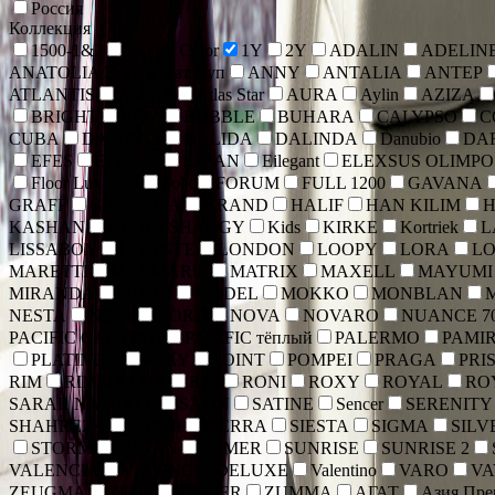
Россия
Коллекция
1500-1&2
1500-9 Color
1Y
2Y
ADALIN
ADELIN
ANATOLIA Эскана Кат Луп
ANNY
ANTALIA
ANTEP
ATLANTIS
ATLAS
Atlas Star
AURA
Aylin
AZIZA
BRIGHT
BRIZ
BUBBLE
BUHARA
CALYPSO
C
CUBA
DA VINCI
DALIDA
DALINDA
Danubio
DA
EFES
EFFECT
EFSAN
Eilegant
ELEXSUS OLIMPO
Floor Lux Sisal
Folk
FORUM
FULL 1200
GAVANA
GRAFF
GRANADA
GRAND
HALIF
HAN KILIM
KASHAN
KEOPS SHAGGY
Kids
KIRKE
Kortriek
L
LISSABON
LIVANTE
LONDON
LOOPY
LORA
L
MARETTI
MARMARIS
MATRIX
MAXELL
MAYUMI
MIRANDA
MODA
MODEL
MOKKO
MONBLAN
NESTA
NIKA
NORD
NOVA
NOVARO
NUANCE 7
PACIFIC CARVING
PACIFIC тёплый
PALERMO
PAMI
PLATINUM
PLAY
POINT
POMPEI
PRAGA
PRI
RIM
RIMMA LUX
RIO
RONI
ROXY
ROYAL
RO
SARAR NATUREL
SATIN
SATINE
Sencer
SERENITY
SHAHREZA
SHINE
SIERRA
SIESTA
SIGMA
SILV
STORM
SUDAN
SUMER
SUNRISE
SUNRISE 2
VALENCIA
VALENCIA DELUXE
Valentino
VARO
VA
ZEUGMA
ZEUS
ZINGER
ZUMMA
АГАТ
Азия Пр