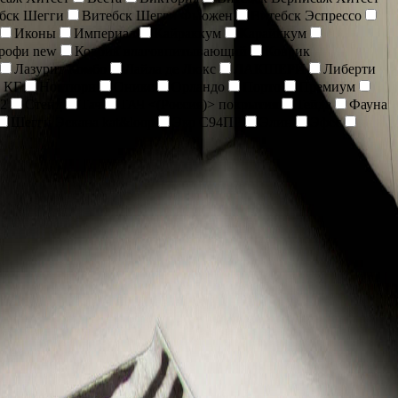
бск Шегги
Витебск Шегги Фьюжен
Витебск Эспрессо
Иконы
Империал
Кайраккум
Карайккум
Профи new
Коврик влаговпитывающий
Коврик
Лазурит Комбо
Лайла де Люкс
ЛАКШЕРИ
Либерти
 КГ
Ноктюрн
Оникс
Орландо
Порто
Премиум
2
Стенд
Тач
ТАЧ <(Россия)> покрытия
Тейда
Фауна
Шегги Эскана kat&loop
Эко С94ПР
Элин
Эфес