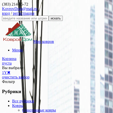
(383) 214-15-72
KovrovDom@mail.ru
вход
/
регистрация
искать
Мир ковров
Меню
Корзина
пуста
Вы выбрали:
1Y
✖
очистить выбор
Фильтр
Рубрики
Все рубрики
Ковры
Однотонные ковры