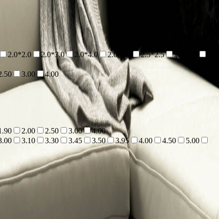
2.0*2.0
2.0*3.0
2.0*4.0
2.0*5.0
2.5*2.5
2.5*3.5
2.50
3.00
4.00
1.90
2.00
2.50
3.00
4.00
3.00
3.10
3.30
3.45
3.50
3.95
4.00
4.50
5.00