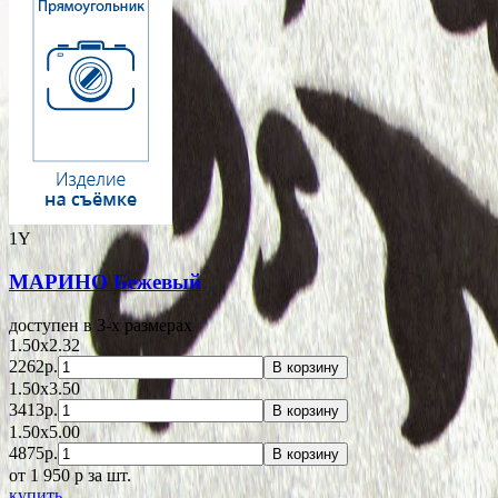
1Y
МАРИНО Бежевый
доступен в 3-x размерах
1.50x2.32
2262р.
В корзину
1.50x3.50
3413р.
В корзину
1.50x5.00
4875р.
В корзину
от 1 950
p
за шт.
купить