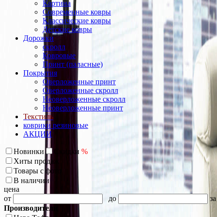
Картина
Современные ковры
Классические ковры
Детские ковры
Дорожки
скролл
Ковровые
Принт (паласные)
Покрытия
Оверложенные принт
Оверложенные скролл
Неоверложенные скролл
Неоверложенные принт
Текстиль
коврики резиновые
АКЦИИ
Новинки
Скидки
%
Хиты продаж
Товары с фото
В наличии
цена
от
до
за
Производители