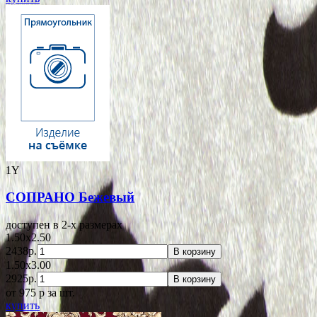
1Y
СОПРАНО Бежевый
доступен в 2-x размерах
1.50x2.50
2438р.
В корзину
1.50x3.00
2925р.
В корзину
от 975
p
за шт.
купить