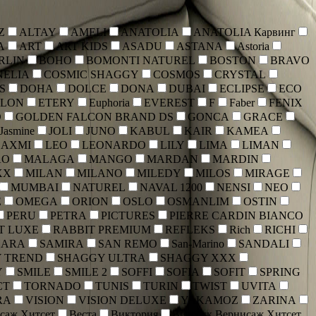
Z
ALTAY
AMELI
ANATOLIA
ANATOLIA Карвинг
A
ART
ART KIDS
ASADU
ASTANA
Astoria
RLIN
BOHO
BOMONTI NATUREL
BOSTON
BRAVO
NELIA
COSMIC SHAGGY
COSMOS
CRYSTAL
S
DOHA
DOLCE
DONA
DUBAI
ECLIPSE
ECO
ALON
ETERY
Euphoria
EVEREST
F
Faber
FENIX
D
GOLDEN FALCON BRAND DS
GONCA
GRACE
Jasmine
JOLI
JUNO
KABUL
KAIR
KAMEA
LAXMI
LEO
LEONARDO
LILY
LIMA
LIMAN
AO
MALAGA
MANGO
MARDAN
MARDIN
XX
MILAN
MILANO
MILEDY
MILOS
MIRAGE
MUMBAI
NATUREL
NAVAL 1200
NENSI
NEO
E
OMEGA
ORION
OSLO
OSMANLIM
OSTIN
PERU
PETRA
PICTURES
PIERRE CARDIN BIANCO
T LUXE
RABBIT PREMIUM
REFLEKS
Rich
RICHI
HARA
SAMIRA
SAN REMO
San-Marino
SANDALI
 TREND
SHAGGY ULTRA
SHAGGY XXX
Y
SMILE
SMILE 2
SOFFI
SOFIA
SOFIT
SPRING
CT
TORNADO
TUNIS
TURIN
TWIST
UVITA
RA
VISION
VISION DELUXE
YAKAMOZ
ZARINA
саж Хитсет
Веста
Виктория
Витебск Вернисаж Хитсет