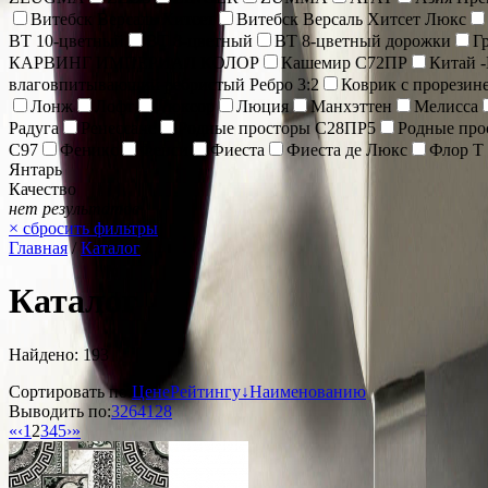
Витебск Версаль Хитсет
Витебск Версаль Хитсет Люкс
ВТ 10-цветный
ВТ 8-цветный
ВТ 8-цветный дорожки
Г
КАРВИНГ ИМПЕРИАЛ КОЛОР
Кашемир С72ПР
Китай 
влаговпитывающий ребристый Ребро 3:2
Коврик с прорезин
Лонж
Лофт
Люксор
Люция
Манхэттен
Мелисса
Радуга
Ренессанс
Родные просторы С28ПР5
Родные про
С97
Феникс
Фенси
Фиеста
Фиеста де Люкс
Флор Т
Янтарь
Качество
нет результатов
×
сбросить фильтры
Главная
/
Каталог
/
Каталог
Найдено: 193
Сортировать по:
Цене
Рейтингу↓
Наименованию
Выводить по:
32
64
128
«
‹
1
2
3
4
5
›
»