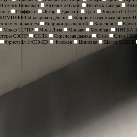
Витебск Вивальди
Витебск детский
Витебск Сахара
Вите
ранат
Граффити
Декор
Джелато
Дуэт
Золушка С17ПР
-КОМПЛЕКТЫ ковриков д/ванн
Коврик c разрезным ворсом 
енным основанием
Коврики для ванной
Консонанс
Круиз
Мокко С17ПР
Мона Лиза
Монако
Монблан
НИТКА 3
сторы С30ПР
СИЛК
Сиреневая дымка
Сити
Сити 20С2
Фристайл 14С39-ДЭ
Фьюжен
Циновка
Шегги SABLE