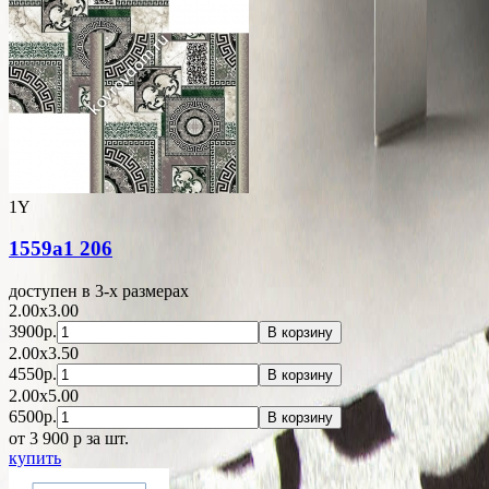
1Y
1559a1 206
доступен в 3-x размерах
2.00x3.00
3900р.
В корзину
2.00x3.50
4550р.
В корзину
2.00x5.00
6500р.
В корзину
от 3 900
p
за шт.
купить