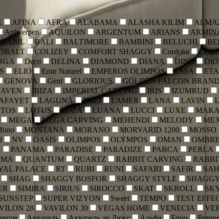
E
AFINA
AFRA
ALABAMA
ALASHA KILIM
ALMA
Antwerpen
AQUILON
ARGENTUM
ARIANS
ARMIN
BABIL
BALI
BALTIMORE
BAMBINI
BELUCHI
BE
OBALT
COLIZEY
COMFORT SHAGGY
Cordoba
COR
RGA
Deco
DELINA
DIAMOND
DIANA
DINO
DIO
S
ELIO
Emir Naturel
EMPEROS OLIMPOS
ESSA
ET
GENOVA
Gent
GLORIOUS
GOLDEN FALCON BRAN
HAVEN
IBIZA
IMPERIAL CARVING
IRIS
IZUMRUD
AFAYET
LAGUNA
LALI
LAMER
LANA
LAVIN
OTOS
LOTUS
LOZA
LUANA
LUCCI
LUXE
MAK
MEGA
MEGA CARVING
MEHENDI
MELODY
ME
Mono
MONTANA
MORANO
MORVARID 1200
MOSSO
0
NV
OASIS
OLIMPOS
OLYMPOS
OMAN
OMBR
R
PANAMA
PARADISE
PARADIZE
PARCA
PERLA
SMA
QUANTUM
QUARTZ
RABBIT CARVING
RABBI
YAL PALACE
RT
RUBI
RUNI
SAFARI
SAFIR
SA
SHAG
SHAGGY BOSFOR
SHAGGY STYLE
SHAGGY
ER
SIMIRA
SIRIUS
SIROCCO
SKAT
SKROLL
SK
SUNSTEP
SUPER VIZYON
Sweet
TEMPO
TEST EFFE
VILON 28
VAVILON 30
VEGAS HOME
VENECIA
VE
емиум
Акварель
Акварель де Люкс
Альфа
Брио
Верни