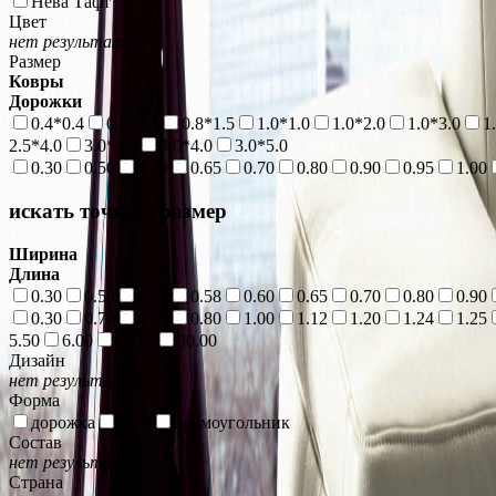
Нева Тафт
Цвет
нет результатов
Размер
Ковры
Дорожки
0.4*0.4
0.6*1.1
0.8*1.5
1.0*1.0
1.0*2.0
1.0*3.0
1
2.5*4.0
3.0*3.0
3.0*4.0
3.0*5.0
0.30
0.50
0.60
0.65
0.70
0.80
0.90
0.95
1.00
искать точный размер
Ширина
Длина
0.30
0.50
0.53
0.58
0.60
0.65
0.70
0.80
0.90
0.30
0.70
0.75
0.80
1.00
1.12
1.20
1.24
1.25
5.50
6.00
29.70
30.00
Дизайн
нет результатов
Форма
дорожка
овал
прямоугольник
Состав
нет результатов
Страна