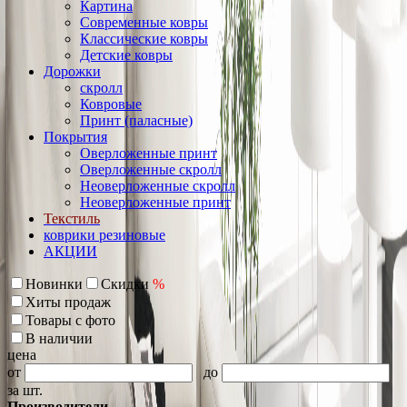
Картина
Современные ковры
Классические ковры
Детские ковры
Дорожки
скролл
Ковровые
Принт (паласные)
Покрытия
Оверложенные принт
Оверложенные скролл
Неоверложенные скролл
Неоверложенные принт
Текстиль
коврики резиновые
АКЦИИ
Новинки
Скидки
%
Хиты продаж
Товары с фото
В наличии
цена
от
до
за шт.
Производители