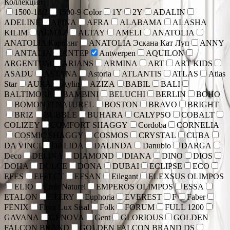
Коллекция
1500-1&2
1500-9 Color
1Y
2Y
ADALIN
ADELINE
AFINA
AFRA
ALABAMA
ALASHA
KILIM
ALMAZ
ALTAY
AMELI
ANATOLIA
ANATOLIA Карвинг
ANATOLIA Эскана Кат Луп
ANNY
ANTALIA
ANTEP
Antwerpen
AQUILON
ARGENTUM
ARIANS
ARMINA
ART
ART KIDS
ASADU
ASTANA
Astoria
ATLANTIS
ATLAS
Atlas
Star
AURA
Aylin
AZIZA
BABIL
BALI
BALTIMORE
BAMBINI
BELUCHI
BERLIN
BOHO
BOMONTI NATUREL
BOSTON
BRAVO
BRIGHT
BRIZ
BUBBLE
BUHARA
CALYPSO
COBALT
COLIZEY
COMFORT SHAGGY
Cordoba
CORNELIA
COSMIC SHAGGY
COSMOS
CRYSTAL
CUBA
DA VINCI
DALIDA
DALINDA
Danubio
DARGA
Deco
DELINA
DIAMOND
DIANA
DINO
DIOS
DOHA
DOLCE
DONA
DUBAI
ECLIPSE
ECO
EFES
EFFECT
EFSAN
Eilegant
ELEXSUS OLIMPOS
ELIO
Emir Naturel
EMPEROS OLIMPOS
ESSA
ETALON
ETERY
Euphoria
EVEREST
F
Faber
FENIX
Floor Lux Sisal
Folk
FORUM
FULL 1200
GAVANA
GENOVA
Gent
GLORIOUS
GOLDEN
FALCON BRAND
GOLDEN FALCON BRAND DS