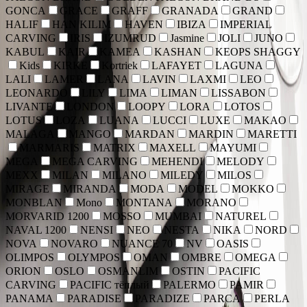
GONCA
GRACE
GRAFF
GRANADA
GRAND
HALIF
HAN KILIM
HAVEN
IBIZA
IMPERIAL
CARVING
IRIS
IZUMRUD
Jasmine
JOLI
JUNO
KABUL
KAIR
KAMEA
KASHAN
KEOPS SHAGGY
Kids
KIRKE
Kortriek
LAFAYET
LAGUNA
LALI
LAMER
LANA
LAVIN
LAXMI
LEO
LEONARDO
LILY
LIMA
LIMAN
LISSABON
LIVANTE
LONDON
LOOPY
LORA
LOTOS
LOTUS
LOZA
LUANA
LUCCI
LUXE
MAKAO
MALAGA
MANGO
MARDAN
MARDIN
MARETTI
MARMARIS
MATRIX
MAXELL
MAYUMI
MEGA
MEGA CARVING
MEHENDI
MELODY
MEXX
MILAN
MILANO
MILEDY
MILOS
MIRAGE
MIRANDA
MODA
MODEL
MOKKO
MONBLAN
Mono
MONTANA
MORANO
MORVARID 1200
MOSSO
MUMBAI
NATUREL
NAVAL 1200
NENSI
NEO
NESTA
NIKA
NORD
NOVA
NOVARO
NUANCE 70
NV
OASIS
OLIMPOS
OLYMPOS
OMAN
OMBRE
OMEGA
ORION
OSLO
OSMANLIM
OSTIN
PACIFIC
CARVING
PACIFIC тёплый
PALERMO
PAMIR
PANAMA
PARADISE
PARADIZE
PARCA
PERLA