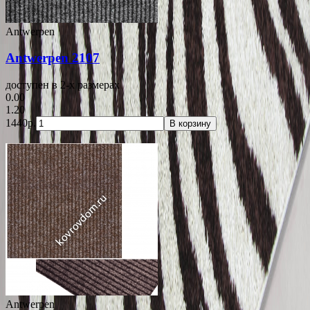
Antwerpen
Antwerpen 2107
доступен в 2-x размерах
0.00
1.20
1440р.
В корзину
Antwerpen