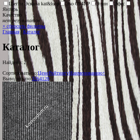
Шегги Эскана kat&loop
Эко С94ПР
Элин
Эфес
Янтарь
Качество
нет результатов
×
сбросить фильтры
Главная
/
Каталог
/
Каталог
Найдено: 2
Сортировать по:
Цене
Рейтингу
Наименованию↑
Выводить по:
32
64
128