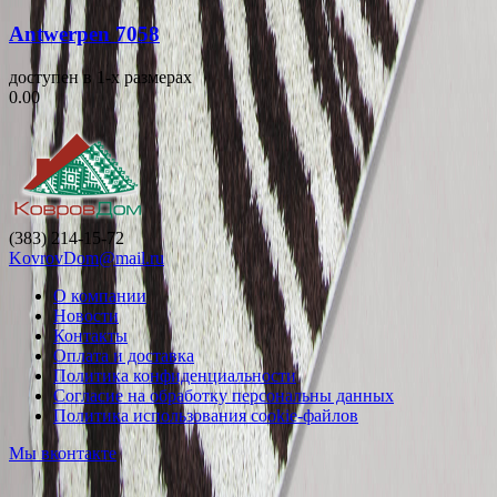
Antwerpen 7058
доступен в 1-x размерах
0.00
(383) 214-15-72
KovrovDom@mail.ru
О компании
Новости
Контакты
Оплата и доставка
Политика конфиденциальности
Согласие на обработку персональны данных
Политика использования cookie-файлов
Мы вконтакте