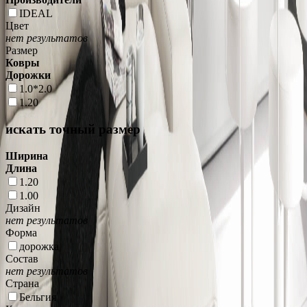
IDEAL
Цвет
нет результатов
Размер
Ковры
Дорожки
1.0*2.0
1.20
искать точный размер
Ширина
Длина
1.20
1.00
Дизайн
нет результатов
Форма
дорожка
Состав
нет результатов
Страна
Бельгия