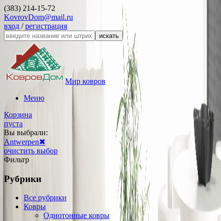
(383) 214-15-72
KovrovDom@mail.ru
вход
/
регистрация
искать
Мир ковров
Меню
Корзина
пуста
Вы выбрали:
Antwerpen
✖
очистить выбор
Фильтр
Рубрики
Все рубрики
Ковры
Однотонные ковры