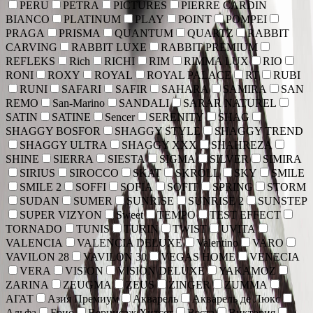
PERU
PETRA
PICTURES
PIERRE CARDIN
BIANCO
PLATINUM
PLAY
POINT
POMPEI
PRAGA
PRISMA
QUANTUM
QUARTZ
RABBIT
CARVING
RABBIT LUXE
RABBIT PREMIUM
REFLEKS
Rich
RICHI
RIM
RIMMA LUX
RIO
RONI
ROXY
ROYAL
ROYAL PALACE
RT
RUBI
RUNI
SAFARI
SAFIR
SAHARA
SAMIRA
SAN
REMO
San-Marino
SANDALI
SARAR NATUREL
SATIN
SATINE
Sencer
SERENITY
SHAG
SHAGGY BOSFOR
SHAGGY STYLE
SHAGGY TREND
SHAGGY ULTRA
SHAGGY XXX
SHAHREZA
SHINE
SIERRA
SIESTA
SIGMA
SILVER
SIMIRA
SIRIUS
SIROCCO
SKAT
SKROLL
SKY
SMILE
SMILE 2
SOFFI
SOFIA
SOFIT
SPRING
STORM
SUDAN
SUMER
SUNRISE
SUNRISE 2
SUNSTEP
SUPER VIZYON
Sweet
TEMPO
TEST EFFECT
TORNADO
TUNIS
TURIN
TWIST
UVITA
VALENCIA
VALENCIA DELUXE
Valentino
VARO
VAVILON 28
VAVILON 30
VEGAS HOME
VENECIA
VERA
VISION
VISION DELUXE
YAKAMOZ
ZARINA
ZEUGMA
ZEUS
ZINGER
ZUMMA
АГАТ
Азия Премиум
Акварель
Акварель де Люкс
Альфа
Брио
Вернисаж Хитсет
Веста
Виктория