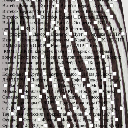
Витебск Вернисаж Хитсет
Витебск Версаль Хитсет
Витебск Версаль Хитсет Люкс
Витебск Вивальди
Витебск детский
Витебск Сахара
Витебск Шегги
Витебск Шегги Фьюжен
Витебск Эспрессо
ВТ 10-
цветный
ВТ 8-цветный
ВТ 8-цветный дорожки
Гранат
Граффити
Декор
Джелато
Дуэт
Золушка С17ПР
Иконы
Империал
Кайраккум
Карайккум
КАРВИНГ
ИМПЕРИАЛ КОЛОР
Кашемир С72ПР
Китай
-КОМПЛЕКТЫ ковриков д/ванн
Коврик c разрезным
ворсом Профи new
Коврик влаговпитывающий
Коврик
влаговпитывающий ребристый Ребро 3:2
Коврик с
прорезиненным основанием
Коврики для ванной
Консонанс
Круиз
Лазурит Комбо
Лайла де Люкс
ЛАКШЕРИ
Либерти
Лонж
Лофт
Люксор
Люция
Манхэттен
Мелисса
Мокко С17ПР
Мона Лиза
Монако
Монблан
НИТКА 3 КГ
Ноктюрн
Оникс
Орландо
Порто
Премиум
Радуга
Ренессанс
Родные просторы С28ПР5
Родные просторы С30ПР
СИЛК
Сиреневая дымка
Сити
Сити 20С22
Стенд
Тач
ТАЧ <(Россия)> покрытия
Тейда
Фауна С97
Феникс
Фенси
Фиеста
Фиеста де Люкс
Флор Т
Фристайл 14С39-ДЭ
Фьюжен
Циновка
Шегги SABLE