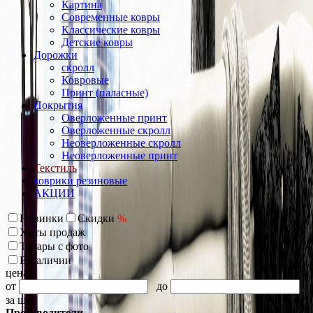
Картина
Современные ковры
Классические ковры
Детские ковры
Дорожки
скролл
Ковровые
Принт (паласные)
Покрытия
Оверложенные принт
Оверложенные скролл
Неоверложенные скролл
Неоверложенные принт
Текстиль
коврики резиновые
АКЦИИ
Новинки
Скидки
%
Хиты продаж
Товары с фото
В наличии
цена
от
до
за шт.
Производители