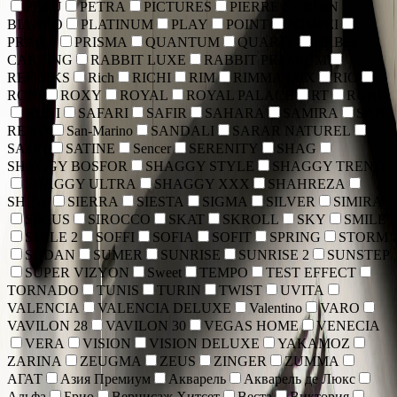
PERU
PETRA
PICTURES
PIERRE CARDIN
BIANCO
PLATINUM
PLAY
POINT
POMPEI
PRAGA
PRISMA
QUANTUM
QUARTZ
RABBIT
CARVING
RABBIT LUXE
RABBIT PREMIUM
REFLEKS
Rich
RICHI
RIM
RIMMA LUX
RIO
RONI
ROXY
ROYAL
ROYAL PALACE
RT
RUBI
RUNI
SAFARI
SAFIR
SAHARA
SAMIRA
SAN
REMO
San-Marino
SANDALI
SARAR NATUREL
SATIN
SATINE
Sencer
SERENITY
SHAG
SHAGGY BOSFOR
SHAGGY STYLE
SHAGGY TREND
SHAGGY ULTRA
SHAGGY XXX
SHAHREZA
SHINE
SIERRA
SIESTA
SIGMA
SILVER
SIMIRA
SIRIUS
SIROCCO
SKAT
SKROLL
SKY
SMILE
SMILE 2
SOFFI
SOFIA
SOFIT
SPRING
STORM
SUDAN
SUMER
SUNRISE
SUNRISE 2
SUNSTEP
SUPER VIZYON
Sweet
TEMPO
TEST EFFECT
TORNADO
TUNIS
TURIN
TWIST
UVITA
VALENCIA
VALENCIA DELUXE
Valentino
VARO
VAVILON 28
VAVILON 30
VEGAS HOME
VENECIA
VERA
VISION
VISION DELUXE
YAKAMOZ
ZARINA
ZEUGMA
ZEUS
ZINGER
ZUMMA
АГАТ
Азия Премиум
Акварель
Акварель де Люкс
Альфа
Брио
Вернисаж Хитсет
Веста
Виктория