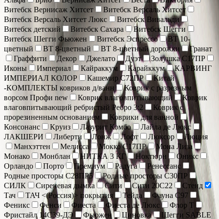
Витебск Вернисаж Хитсет
Витебск Версаль Хитсет
Витебск Версаль Хитсет Люкс
Витебск Вивальди
Витебск детский
Витебск Сахара
Витебск Шегги
Витебск Шегги Фьюжен
Витебск Эспрессо
ВТ 10-
цветный
ВТ 8-цветный
ВТ 8-цветный дорожки
Гранат
Граффити
Декор
Джелато
Дуэт
Золушка С17ПР
Иконы
Империал
Кайраккум
Карайккум
КАРВИНГ
ИМПЕРИАЛ КОЛОР
Кашемир С72ПР
Китай
-КОМПЛЕКТЫ ковриков д/ванн
Коврик c разрезным
ворсом Профи new
Коврик влаговпитывающий
Коврик
влаговпитывающий ребристый Ребро 3:2
Коврик с
прорезиненным основанием
Коврики для ванной
Консонанс
Круиз
Лазурит Комбо
Лайла де Люкс
ЛАКШЕРИ
Либерти
Лонж
Лофт
Люксор
Люция
Манхэттен
Мелисса
Мокко С17ПР
Мона Лиза
Монако
Монблан
НИТКА 3 КГ
Ноктюрн
Оникс
Орландо
Порто
Премиум
Радуга
Ренессанс
Родные просторы С28ПР5
Родные просторы С30ПР
СИЛК
Сиреневая дымка
Сити
Сити 20С22
Стенд
Тач
ТАЧ <(Россия)> покрытия
Тейда
Фауна С97
Феникс
Фенси
Фиеста
Фиеста де Люкс
Флор Т
Фристайл 14С39-ДЭ
Фьюжен
Циновка
Шегги SABLE