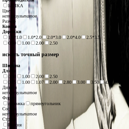
БЕЛКА
Цвет
нет результатов
Размер
Ковры
Дорожки
1.0*1.0
1.0*2.0
2.0*3.0
2.0*4.0
2.5*3.5
0.50
1.00
2.00
2.50
искать точный размер
Ширина
Длина
0.50
1.00
2.00
2.50
0.75
1.00
1.07
2.00
2.80
3.00
3.50
4.00
Дизайн
нет результатов
Форма
дорожка
прямоугольник
Состав
нет результатов
Страна
Россия