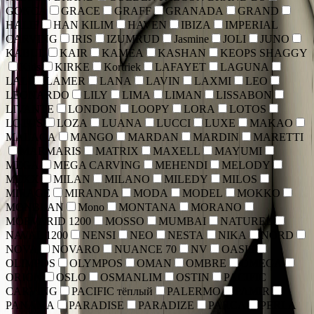
GONCA
GRACE
GRAFF
GRANADA
GRAND
HALIF
HAN KILIM
HAVEN
IBIZA
IMPERIAL
CARVING
IRIS
IZUMRUD
Jasmine
JOLI
JUNO
KABUL
KAIR
KAMEA
KASHAN
KEOPS SHAGGY
Kids
KIRKE
Kortriek
LAFAYET
LAGUNA
LALI
LAMER
LANA
LAVIN
LAXMI
LEO
LEONARDO
LILY
LIMA
LIMAN
LISSABON
LIVANTE
LONDON
LOOPY
LORA
LOTOS
LOTUS
LOZA
LUANA
LUCCI
LUXE
MAKAO
MALAGA
MANGO
MARDAN
MARDIN
MARETTI
MARMARIS
MATRIX
MAXELL
MAYUMI
MEGA
MEGA CARVING
MEHENDI
MELODY
MEXX
MILAN
MILANO
MILEDY
MILOS
MIRAGE
MIRANDA
MODA
MODEL
MOKKO
MONBLAN
Mono
MONTANA
MORANO
MORVARID 1200
MOSSO
MUMBAI
NATUREL
NAVAL 1200
NENSI
NEO
NESTA
NIKA
NORD
NOVA
NOVARO
NUANCE 70
NV
OASIS
OLIMPOS
OLYMPOS
OMAN
OMBRE
OMEGA
ORION
OSLO
OSMANLIM
OSTIN
PACIFIC
CARVING
PACIFIC тёплый
PALERMO
PAMIR
PANAMA
PARADISE
PARADIZE
PARCA
PERLA