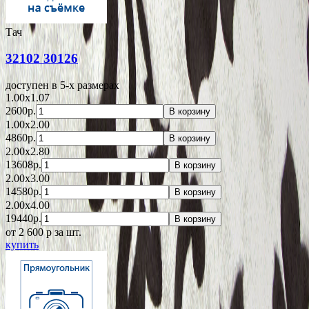
Тач
32102 30126
доступен в 5-x размерах
1.00x1.07
2600р.
В корзину
1.00x2.00
4860р.
В корзину
2.00x2.80
13608р.
В корзину
2.00x3.00
14580р.
В корзину
2.00x4.00
19440р.
В корзину
от 2 600
p
за шт.
купить