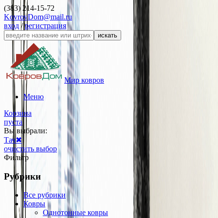
(383) 214-15-72
KovrovDom@mail.ru
вход
/
регистрация
искать
Мир ковров
Меню
Корзина
пуста
Вы выбрали:
Тач
✖
очистить выбор
Фильтр
Рубрики
Все рубрики
Ковры
Однотонные ковры