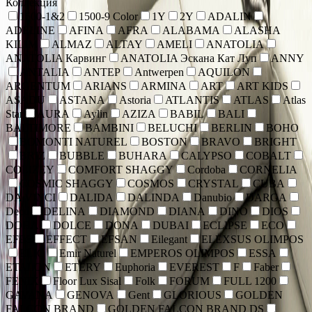
Коллекция
1500-1&2
1500-9 Color
1Y
2Y
ADALIN
ADELINE
AFINA
AFRA
ALABAMA
ALASHA
KILIM
ALMAZ
ALTAY
AMELI
ANATOLIA
ANATOLIA Карвинг
ANATOLIA Эскана Кат Луп
ANNY
ANTALIA
ANTEP
Antwerpen
AQUILON
ARGENTUM
ARIANS
ARMINA
ART
ART KIDS
ASADU
ASTANA
Astoria
ATLANTIS
ATLAS
Atlas
Star
AURA
Aylin
AZIZA
BABIL
BALI
BALTIMORE
BAMBINI
BELUCHI
BERLIN
BOHO
BOMONTI NATUREL
BOSTON
BRAVO
BRIGHT
BRIZ
BUBBLE
BUHARA
CALYPSO
COBALT
COLIZEY
COMFORT SHAGGY
Cordoba
CORNELIA
COSMIC SHAGGY
COSMOS
CRYSTAL
CUBA
DA VINCI
DALIDA
DALINDA
Danubio
DARGA
Deco
DELINA
DIAMOND
DIANA
DINO
DIOS
DOHA
DOLCE
DONA
DUBAI
ECLIPSE
ECO
EFES
EFFECT
EFSAN
Eilegant
ELEXSUS OLIMPOS
ELIO
Emir Naturel
EMPEROS OLIMPOS
ESSA
ETALON
ETERY
Euphoria
EVEREST
F
Faber
FENIX
Floor Lux Sisal
Folk
FORUM
FULL 1200
GAVANA
GENOVA
Gent
GLORIOUS
GOLDEN
FALCON BRAND
GOLDEN FALCON BRAND DS