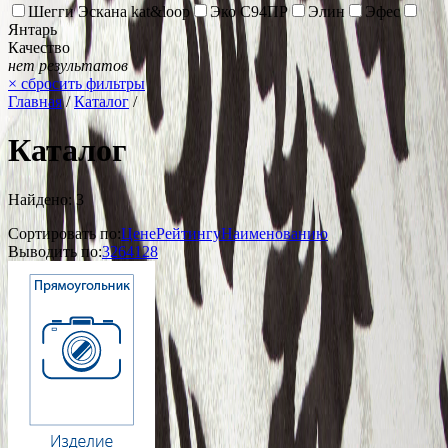
Шегги Эскана kat&loop
Эко С94ПР
Элин
Эфес
Янтарь
Качество
нет результатов
×
сбросить фильтры
Главная
/
Каталог
/
Каталог
Найдено: 3
Сортировать по:
Цене
Рейтингу
Наименованию
Выводить по:
32
64
128