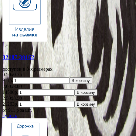
Тач
32107 30162
доступен в 3-x размерах
0.50x0.75
911р.
В корзину
2.00x3.00
14580р.
В корзину
2.50x3.50
21263р.
В корзину
от 911
p
за шт.
купить