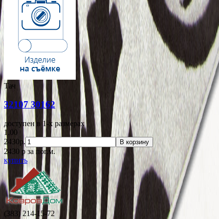
Тач
32107 30162
доступен в 1-x размерах
1.00
2430р.
В корзину
2430
p
за пог.м.
купить
(383) 214-15-72